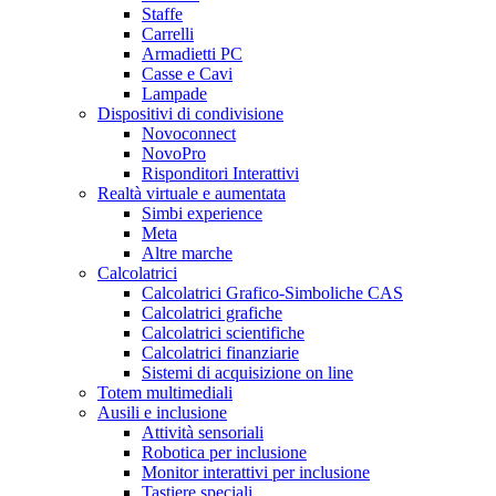
Staffe
Carrelli
Armadietti PC
Casse e Cavi
Lampade
Dispositivi di condivisione
Novoconnect
NovoPro
Risponditori Interattivi
Realtà virtuale e aumentata
Simbi experience
Meta
Altre marche
Calcolatrici
Calcolatrici Grafico-Simboliche CAS
Calcolatrici grafiche
Calcolatrici scientifiche
Calcolatrici finanziarie
Sistemi di acquisizione on line
Totem multimediali
Ausili e inclusione
Attività sensoriali
Robotica per inclusione
Monitor interattivi per inclusione
Tastiere speciali