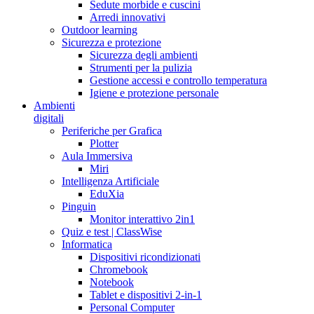
Sedute morbide e cuscini
Arredi innovativi
Outdoor learning
Sicurezza e protezione
Sicurezza degli ambienti
Strumenti per la pulizia
Gestione accessi e controllo temperatura
Igiene e protezione personale
Ambienti
digitali
Periferiche per Grafica
Plotter
Aula Immersiva
Miri
Intelligenza Artificiale
EduXia
Pinguin
Monitor interattivo 2in1
Quiz e test | ClassWise
Informatica
Dispositivi ricondizionati
Chromebook
Notebook
Tablet e dispositivi 2-in-1
Personal Computer