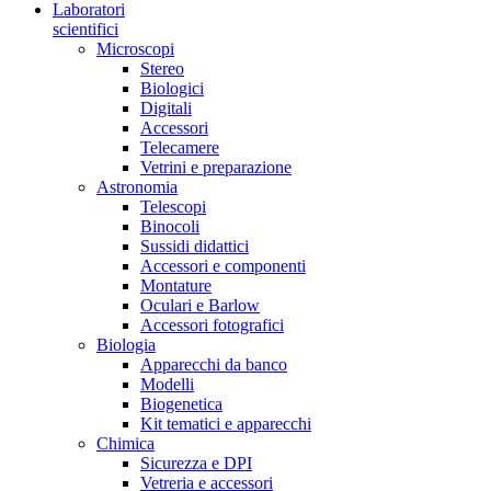
Laboratori
scientifici
Microscopi
Stereo
Biologici
Digitali
Accessori
Telecamere
Vetrini e preparazione
Astronomia
Telescopi
Binocoli
Sussidi didattici
Accessori e componenti
Montature
Oculari e Barlow
Accessori fotografici
Biologia
Apparecchi da banco
Modelli
Biogenetica
Kit tematici e apparecchi
Chimica
Sicurezza e DPI
Vetreria e accessori