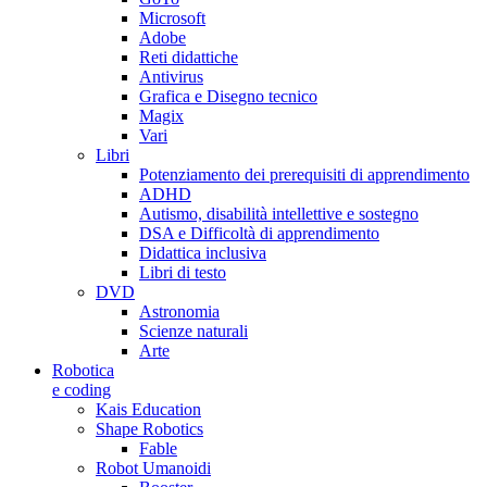
Microsoft
Adobe
Reti didattiche
Antivirus
Grafica e Disegno tecnico
Magix
Vari
Libri
Potenziamento dei prerequisiti di apprendimento
ADHD
Autismo, disabilità intellettive e sostegno
DSA e Difficoltà di apprendimento
Didattica inclusiva
Libri di testo
DVD
Astronomia
Scienze naturali
Arte
Robotica
e coding
Kais Education
Shape Robotics
Fable
Robot Umanoidi