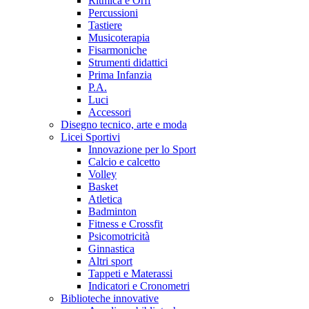
Ritmica e Orff
Percussioni
Tastiere
Musicoterapia
Fisarmoniche
Strumenti didattici
Prima Infanzia
P.A.
Luci
Accessori
Disegno tecnico, arte e moda
Licei Sportivi
Innovazione per lo Sport
Calcio e calcetto
Volley
Basket
Atletica
Badminton
Fitness e Crossfit
Psicomotricità
Ginnastica
Altri sport
Tappeti e Materassi
Indicatori e Cronometri
Biblioteche innovative