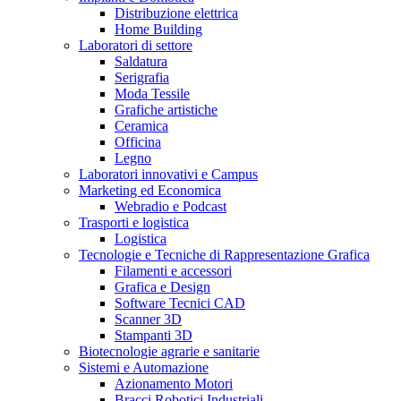
Distribuzione elettrica
Home Building
Laboratori di settore
Saldatura
Serigrafia
Moda Tessile
Grafiche artistiche
Ceramica
Officina
Legno
Laboratori innovativi e Campus
Marketing ed Economica
Webradio e Podcast
Trasporti e logistica
Logistica
Tecnologie e Tecniche di Rappresentazione Grafica
Filamenti e accessori
Grafica e Design
Software Tecnici CAD
Scanner 3D
Stampanti 3D
Biotecnologie agrarie e sanitarie
Sistemi e Automazione
Azionamento Motori
Bracci Robotici Industriali