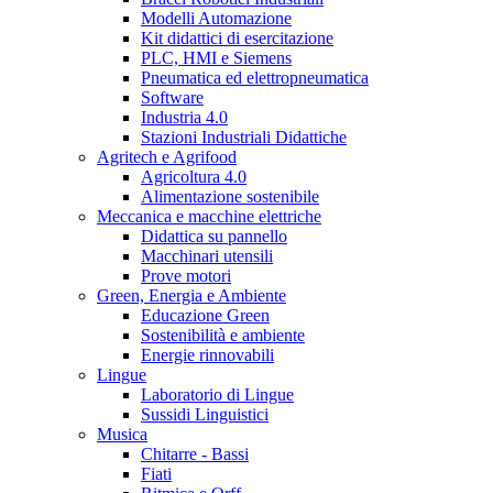
Modelli Automazione
Kit didattici di esercitazione
PLC, HMI e Siemens
Pneumatica ed elettropneumatica
Software
Industria 4.0
Stazioni Industriali Didattiche
Agritech e Agrifood
Agricoltura 4.0
Alimentazione sostenibile
Meccanica e macchine elettriche
Didattica su pannello
Macchinari utensili
Prove motori
Green, Energia e Ambiente
Educazione Green
Sostenibilità e ambiente
Energie rinnovabili
Lingue
Laboratorio di Lingue
Sussidi Linguistici
Musica
Chitarre - Bassi
Fiati