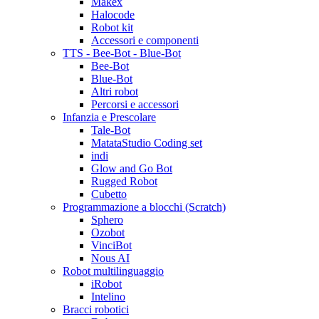
Makex
Halocode
Robot kit
Accessori e componenti
TTS - Bee-Bot - Blue-Bot
Bee-Bot
Blue-Bot
Altri robot
Percorsi e accessori
Infanzia e Prescolare
Tale-Bot
MatataStudio Coding set
indi
Glow and Go Bot
Rugged Robot
Cubetto
Programmazione a blocchi (Scratch)
Sphero
Ozobot
VinciBot
Nous AI
Robot multilinguaggio
iRobot
Intelino
Bracci robotici