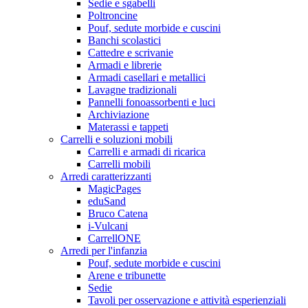
Sedie e sgabelli
Poltroncine
Pouf, sedute morbide e cuscini
Banchi scolastici
Cattedre e scrivanie
Armadi e librerie
Armadi casellari e metallici
Lavagne tradizionali
Pannelli fonoassorbenti e luci
Archiviazione
Materassi e tappeti
Carrelli e soluzioni mobili
Carrelli e armadi di ricarica
Carrelli mobili
Arredi caratterizzanti
MagicPages
eduSand
Bruco Catena
i-Vulcani
CarrellONE
Arredi per l'infanzia
Pouf, sedute morbide e cuscini
Arene e tribunette
Sedie
Tavoli per osservazione e attività esperienziali