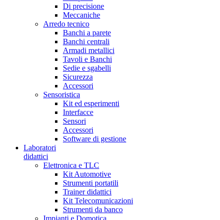
Di precisione
Meccaniche
Arredo tecnico
Banchi a parete
Banchi centrali
Armadi metallici
Tavoli e Banchi
Sedie e sgabelli
Sicurezza
Accessori
Sensoristica
Kit ed esperimenti
Interfacce
Sensori
Accessori
Software di gestione
Laboratori
didattici
Elettronica e TLC
Kit Automotive
Strumenti portatili
Trainer didattici
Kit Telecomunicazioni
Strumenti da banco
Impianti e Domotica