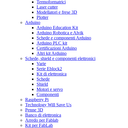
Termoformatrici
Laser cutter
Modellatori e frese 3D
Plotter
Arduino
Arduino Education Kit
Arduino Robotica e Alvik
Schede e componenti Arduino
Arduino PLC kit
Certificazioni Arduino
Altri kit Arduino
Schede, shield e componenti elettronici
Varie
Serie Eblock2
Kit di elettronica
Schede
Shield
Motori e servo
Componenti
Raspberry Pi
Technology Will Save Us
Penne 3D
Banco di elettronica
Arredo per Fablab
Kit per FabLab