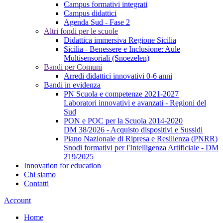
Campus formativi integrati
Campus didattici
Agenda Sud - Fase 2
Altri fondi per le scuole
Didattica immersiva Regione Sicilia
Sicilia - Benessere e Inclusione: Aule
Multisensoriali (Snoezelen)
Bandi per Comuni
Arredi didattici innovativi 0-6 anni
Bandi in evidenza
PN Scuola e competenze 2021-2027
Laboratori innovativi e avanzati - Regioni del
Sud
PON e POC per la Scuola 2014-2020
DM 38/2026 - Acquisto dispositivi e Sussidi
Piano Nazionale di Ripresa e Resilienza (PNRR)
Snodi formativi per l'Intelligenza Artificiale - DM
219/2025
Innovation for education
Chi siamo
Contatti
Account
Home