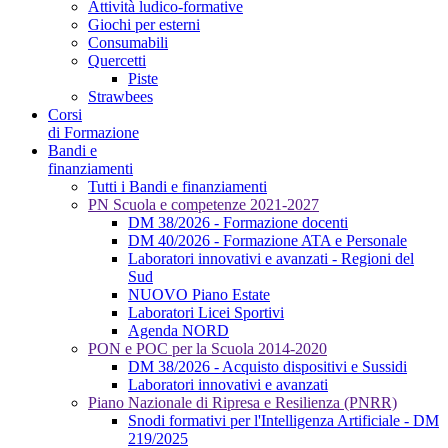
Attività ludico-formative
Giochi per esterni
Consumabili
Quercetti
Piste
Strawbees
Corsi
di Formazione
Bandi e
finanziamenti
Tutti i Bandi e finanziamenti
PN Scuola e competenze 2021-2027
DM 38/2026 - Formazione docenti
DM 40/2026 - Formazione ATA e Personale
Laboratori innovativi e avanzati - Regioni del
Sud
NUOVO Piano Estate
Laboratori Licei Sportivi
Agenda NORD
PON e POC per la Scuola 2014-2020
DM 38/2026 - Acquisto dispositivi e Sussidi
Laboratori innovativi e avanzati
Piano Nazionale di Ripresa e Resilienza (PNRR)
Snodi formativi per l'Intelligenza Artificiale - DM
219/2025