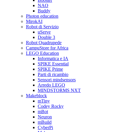
Booster
NAO
Buddy
Photon education
MirokAI
Robot di Servizio
uServe
Double 3
Robot Quadrupede
CampuStore for Africa
LEGO Education
Informatica e IA
SPIKE Essential
SPIKE Prime
Parti di ricambio
Sensori mindsensors
Arredo LEGO
MINDSTORMS NXT
Makeblock
mTiny
Codey Rocky
mBot
Neuron
mBuild
CyberPi