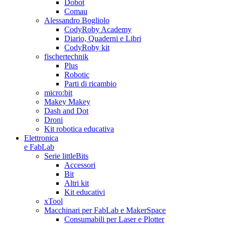
Dobot
Comau
Alessandro Bogliolo
CodyRoby Academy
Diario, Quaderni e Libri
CodyRoby kit
fischertechnik
Plus
Robotic
Parti di ricambio
micro:bit
Makey Makey
Dash and Dot
Droni
Kit robotica educativa
Elettronica
e FabLab
Serie littleBits
Accessori
Bit
Altri kit
Kit educativi
xTool
Macchinari per FabLab e MakerSpace
Consumabili per Laser e Plotter