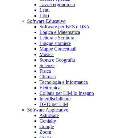
Tavoli ergonomici
Lenti
Libri
Software Educativo
Software per BES e DSA
Logica e Matematica
Lettura e Scrittura
Lingue straniere
Mappe Concettuali
Musica
Storia e Geografia
Scienze
Fisica
Chimica
Tecnologia e Informatica
Elettronica
Collana per LIM Io Insegno
Interdisciplinare
DVD per LIM
Software Applicativo
AstroSafe
Genially
Google
Zoom
GoTo