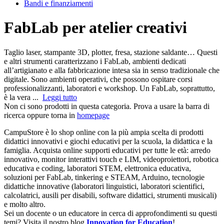
Bandi e finanziamenti
FabLab per atelier creativi
Taglio laser, stampante 3D, plotter, fresa, stazione saldante… Questi
e altri strumenti caratterizzano i FabLab, ambienti dedicati
all’artigianato e alla fabbricazione intesa sia in senso tradizionale che
digitale. Sono ambienti operativi, che possono ospitare corsi
professionalizzanti, laboratori e workshop. Un FabLab, soprattutto,
è la vera ...
Leggi tutto
Non ci sono prodotti in questa categoria. Prova a usare la barra di
ricerca oppure torna in
homepage
CampuStore è lo shop online con la più ampia scelta di prodotti
didattici innovativi e giochi educativi per la scuola, la didattica e la
famiglia. Acquista online supporti educativi per tutte le età: arredo
innovativo, monitor interattivi touch e LIM, videoproiettori, robotica
educativa e coding, laboratori STEM, elettronica educativa,
soluzioni per FabLab, tinkering e STEAM, Arduino, tecnologie
didattiche innovative (laboratori linguistici, laboratori scientifici,
calcolatrici, ausili per disabili, software didattici, strumenti musicali)
e molto altro.
Sei un docente o un educatore in cerca di approfondimenti su questi
temi? Visita il nostro blog
Innovation for Education
!