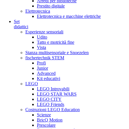
Arredi per biblioteche
Prestito digitale
Elettrotecnica
Elettrotecnica e macchine elettriche
Set
didattici
Esperienze sensoriali
Udito
Tatto e motricità fine
Vista
Stanza multisensoriale e Snoezelen
fischertechnik STEM
Profi
Junior
Advanced
Kit educativi
LEGO
LEGO Introvabili
LEGO STAR WARS
LEGO CITY
LEGO Friends
Costruzioni LEGO Education
Scienze
BricQ Motion
Prescolare