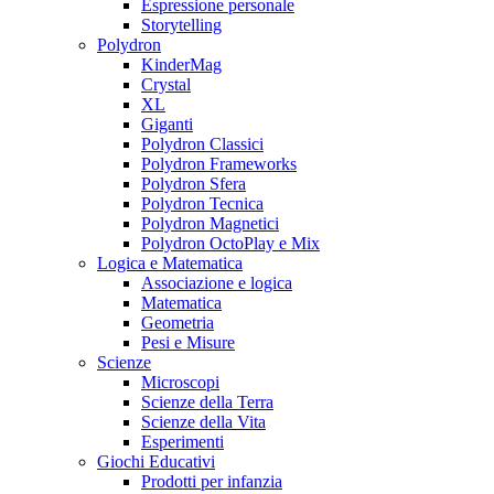
Espressione personale
Storytelling
Polydron
KinderMag
Crystal
XL
Giganti
Polydron Classici
Polydron Frameworks
Polydron Sfera
Polydron Tecnica
Polydron Magnetici
Polydron OctoPlay e Mix
Logica e Matematica
Associazione e logica
Matematica
Geometria
Pesi e Misure
Scienze
Microscopi
Scienze della Terra
Scienze della Vita
Esperimenti
Giochi Educativi
Prodotti per infanzia