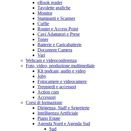
eBook reader
Tavolette grafiche
Monitor
Stampanti e Scanner
Cuffie
Router e Access Point
Cavi Adattatori e Prese
Toner
Batterie e Caricabatterie
Document Camera
Vari
Webcam e videoconferenza
Foto, video, produzione multimediale
Kit podcast, audio e video
Joby
Fotocamere e videocamere
Treppiedi e accessori
Action cam
Accessori
Corsi di formazione
Dirigenza, Staff e Segreterie
Intelligenza Artificiale
Piano Estate
Agenda Nord e Agenda Sud
Sud