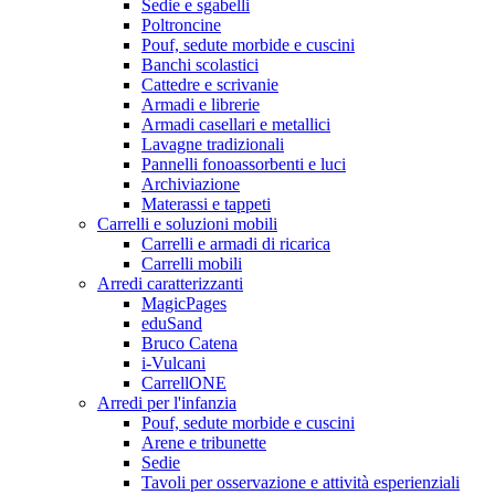
Sedie e sgabelli
Poltroncine
Pouf, sedute morbide e cuscini
Banchi scolastici
Cattedre e scrivanie
Armadi e librerie
Armadi casellari e metallici
Lavagne tradizionali
Pannelli fonoassorbenti e luci
Archiviazione
Materassi e tappeti
Carrelli e soluzioni mobili
Carrelli e armadi di ricarica
Carrelli mobili
Arredi caratterizzanti
MagicPages
eduSand
Bruco Catena
i-Vulcani
CarrellONE
Arredi per l'infanzia
Pouf, sedute morbide e cuscini
Arene e tribunette
Sedie
Tavoli per osservazione e attività esperienziali