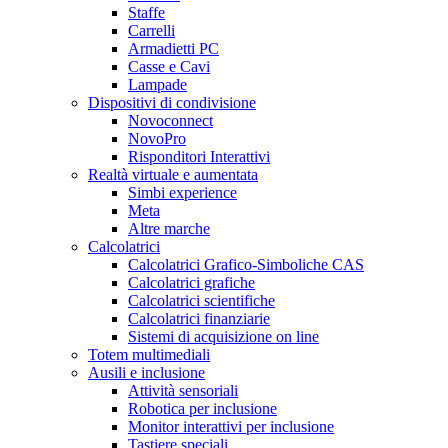
Staffe
Carrelli
Armadietti PC
Casse e Cavi
Lampade
Dispositivi di condivisione
Novoconnect
NovoPro
Risponditori Interattivi
Realtà virtuale e aumentata
Simbi experience
Meta
Altre marche
Calcolatrici
Calcolatrici Grafico-Simboliche CAS
Calcolatrici grafiche
Calcolatrici scientifiche
Calcolatrici finanziarie
Sistemi di acquisizione on line
Totem multimediali
Ausili e inclusione
Attività sensoriali
Robotica per inclusione
Monitor interattivi per inclusione
Tastiere speciali