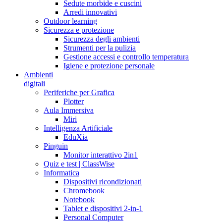
Sedute morbide e cuscini
Arredi innovativi
Outdoor learning
Sicurezza e protezione
Sicurezza degli ambienti
Strumenti per la pulizia
Gestione accessi e controllo temperatura
Igiene e protezione personale
Ambienti
digitali
Periferiche per Grafica
Plotter
Aula Immersiva
Miri
Intelligenza Artificiale
EduXia
Pinguin
Monitor interattivo 2in1
Quiz e test | ClassWise
Informatica
Dispositivi ricondizionati
Chromebook
Notebook
Tablet e dispositivi 2-in-1
Personal Computer