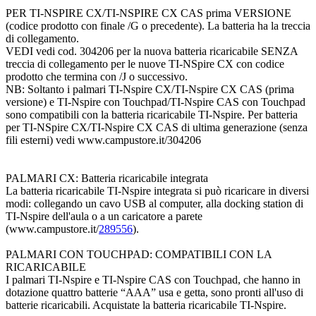
PER TI-NSPIRE CX/TI-NSPIRE CX CAS prima VERSIONE
(codice prodotto con finale /G o precedente). La batteria ha la treccia
di collegamento.
VEDI vedi cod. 304206 per la nuova batteria ricaricabile SENZA
treccia di collegamento per le nuove TI-NSpire CX con codice
prodotto che termina con /J o successivo.
NB: Soltanto i palmari TI-Nspire CX/TI-Nspire CX CAS (prima
versione) e TI-Nspire con Touchpad/TI-Nspire CAS con Touchpad
sono compatibili con la batteria ricaricabile TI-Nspire. Per batteria
per TI-NSpire CX/TI-Nspire CX CAS di ultima generazione (senza
fili esterni) vedi www.campustore.it/304206
PALMARI CX: Batteria ricaricabile integrata
La batteria ricaricabile TI-Nspire integrata si può ricaricare in diversi
modi: collegando un cavo USB al computer, alla docking station di
TI-Nspire dell'aula o a un caricatore a parete
(www.campustore.it/
289556
).
PALMARI CON TOUCHPAD: COMPATIBILI CON LA
RICARICABILE
I palmari TI-Nspire e TI-Nspire CAS con Touchpad, che hanno in
dotazione quattro batterie “AAA” usa e getta, sono pronti all'uso di
batterie ricaricabili. Acquistate la batteria ricaricabile TI-Nspire.