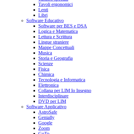
Tavoli ergonomici
Lenti
Libri
Software Educativo
Software per BES e DSA
Logica e Matematica
Lettura e Scrittura
Lingue straniere
Mappe Concettuali
Musica
Storia e Geografia
Scienze
Fisica
Chimica
Tecnologia e Informatica
Elettronica
Collana per LIM Io Insegno
Interdisciplinare
DVD per LIM
Software Applicativo
AstroSafe
Genially
Google
Zoom
GoTo