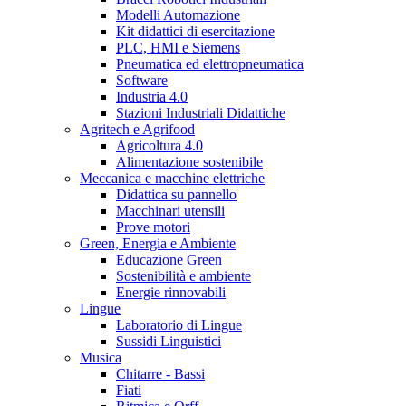
Modelli Automazione
Kit didattici di esercitazione
PLC, HMI e Siemens
Pneumatica ed elettropneumatica
Software
Industria 4.0
Stazioni Industriali Didattiche
Agritech e Agrifood
Agricoltura 4.0
Alimentazione sostenibile
Meccanica e macchine elettriche
Didattica su pannello
Macchinari utensili
Prove motori
Green, Energia e Ambiente
Educazione Green
Sostenibilità e ambiente
Energie rinnovabili
Lingue
Laboratorio di Lingue
Sussidi Linguistici
Musica
Chitarre - Bassi
Fiati