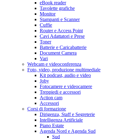
eBook reader
Tavolette grafiche
Monitor
Stampanti e Scanner
Cuffie
Router e Access Point
Cavi Adattatori e Prese
Toner
Batterie e Caricabatterie
Document Camera
Vari
Webcam e videoconferenza
Foto, video, produzione multimediale
Kit podcast, audio e video
Joby
Fotocamere e videocamere
Treppiedi e accessori
Action cam
Accessori
Corsi di formazione
Dirigenza, Staff e Segreterie
Intelligenza Artificiale
Piano Estate
Agenda Nord e Agenda Sud
Sud