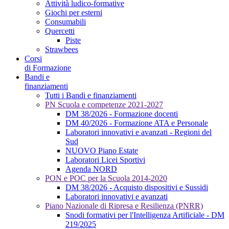
Attività ludico-formative
Giochi per esterni
Consumabili
Quercetti
Piste
Strawbees
Corsi
di Formazione
Bandi e
finanziamenti
Tutti i Bandi e finanziamenti
PN Scuola e competenze 2021-2027
DM 38/2026 - Formazione docenti
DM 40/2026 - Formazione ATA e Personale
Laboratori innovativi e avanzati - Regioni del
Sud
NUOVO Piano Estate
Laboratori Licei Sportivi
Agenda NORD
PON e POC per la Scuola 2014-2020
DM 38/2026 - Acquisto dispositivi e Sussidi
Laboratori innovativi e avanzati
Piano Nazionale di Ripresa e Resilienza (PNRR)
Snodi formativi per l'Intelligenza Artificiale - DM
219/2025