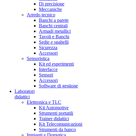
Di precisione
Meccaniche
Arredo tecnico
Banchi a parete
Banchi centrali
Armadi metallici
Tavoli e Banchi
Sedie e sgabelli
Sicurezza
Accessori
Sensoristica
Kit ed esperimenti
Interfacce
Sensori
Accessori
Software di gestione
Laboratori
didattici
Elettronica e TLC
Kit Automotive
Strumenti portatili
Trainer didattici
Kit Telecomunicazioni
Strumenti da banco
Impianti e Domotica