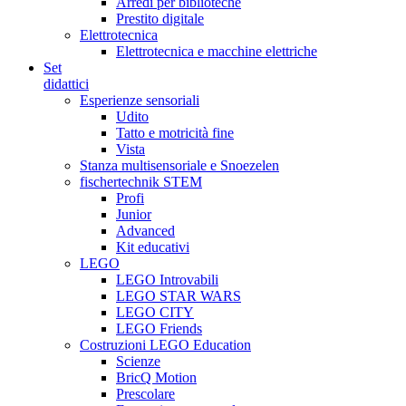
Arredi per biblioteche
Prestito digitale
Elettrotecnica
Elettrotecnica e macchine elettriche
Set
didattici
Esperienze sensoriali
Udito
Tatto e motricità fine
Vista
Stanza multisensoriale e Snoezelen
fischertechnik STEM
Profi
Junior
Advanced
Kit educativi
LEGO
LEGO Introvabili
LEGO STAR WARS
LEGO CITY
LEGO Friends
Costruzioni LEGO Education
Scienze
BricQ Motion
Prescolare