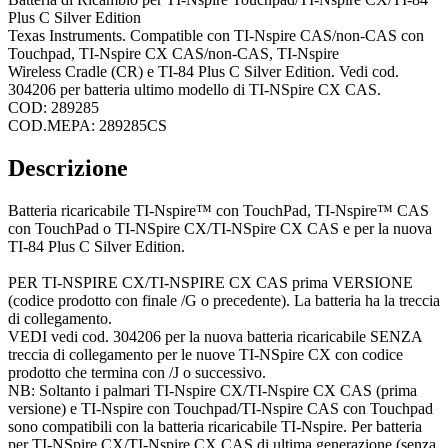
Plus C Silver Edition
Texas Instruments. Compatible con TI-Nspire CAS/non-CAS con
Touchpad, TI-Nspire CX CAS/non-CAS, TI-Nspire
Wireless Cradle (CR) e TI-84 Plus C Silver Edition. Vedi cod.
304206 per batteria ultimo modello di TI-NSpire CX CAS.
COD: 289285
COD.MEPA: 289285CS
Descrizione
Batteria ricaricabile TI-Nspire™ con TouchPad, TI-Nspire™ CAS
con TouchPad o TI-NSpire CX/TI-NSpire CX CAS e per la nuova
TI-84 Plus C Silver Edition.
PER TI-NSPIRE CX/TI-NSPIRE CX CAS prima VERSIONE
(codice prodotto con finale /G o precedente). La batteria ha la treccia
di collegamento.
VEDI vedi cod. 304206 per la nuova batteria ricaricabile SENZA
treccia di collegamento per le nuove TI-NSpire CX con codice
prodotto che termina con /J o successivo.
NB: Soltanto i palmari TI-Nspire CX/TI-Nspire CX CAS (prima
versione) e TI-Nspire con Touchpad/TI-Nspire CAS con Touchpad
sono compatibili con la batteria ricaricabile TI-Nspire. Per batteria
per TI-NSpire CX/TI-Nspire CX CAS di ultima generazione (senza