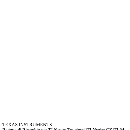
TEXAS INSTRUMENTS
Batteria di Ricambio per TI-Nspire Touchpad/TI-Nspire CX/TI-84