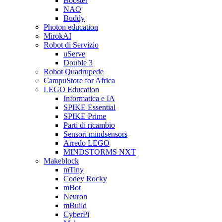
Booster
NAO
Buddy
Photon education
MirokAI
Robot di Servizio
uServe
Double 3
Robot Quadrupede
CampuStore for Africa
LEGO Education
Informatica e IA
SPIKE Essential
SPIKE Prime
Parti di ricambio
Sensori mindsensors
Arredo LEGO
MINDSTORMS NXT
Makeblock
mTiny
Codey Rocky
mBot
Neuron
mBuild
CyberPi