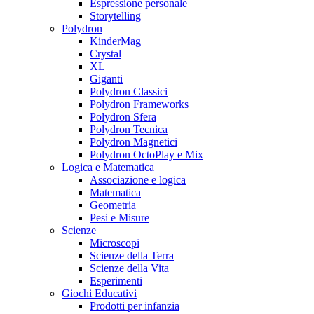
Espressione personale
Storytelling
Polydron
KinderMag
Crystal
XL
Giganti
Polydron Classici
Polydron Frameworks
Polydron Sfera
Polydron Tecnica
Polydron Magnetici
Polydron OctoPlay e Mix
Logica e Matematica
Associazione e logica
Matematica
Geometria
Pesi e Misure
Scienze
Microscopi
Scienze della Terra
Scienze della Vita
Esperimenti
Giochi Educativi
Prodotti per infanzia