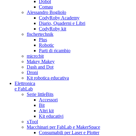
Dobot
Comau
Alessandro Bogliolo
CodyRoby Academy
Diario, Quaderni e Libri
CodyRoby kit
fischertechnik
Plus
Robotic
Parti di ricambio
micro:bit
Makey Makey
Dash and Dot
Droni
Kit robotica educativa
Elettronica
e FabLab
Serie littleBits
Accessori
Bit
Altri kit
Kit educativi
xTool
Macchinari per FabLab e MakerSpace
Consumabili per Laser e Plotter