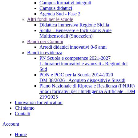
Campus formativi integrati
Campus didattici
Agenda Sud - Fase 2
Altri fondi per le scuole
Didattica immersiva Regione Sicilia
Sicilia - Benessere e Inclusione: Aule
Multisensoriali (Snoezelen)
Bandi per Comuni
Arredi didattici innovativi 0-6 anni
Bandi in evidenza
PN Scuola e competenze 2021-2027
Laboratori innovativi e avanzati - Regioni del
Sud
PON e POC per la Scuola 2014-2020
DM 38/2026 - Acquisto dispositivi e Sussidi
Piano Nazionale di Ripresa e Resilienza (PNRR)
Snodi formativi per l'Intelligenza Artificiale - DM
219/2025
Innovation for education
Chi siamo
Contatti
Account
Home