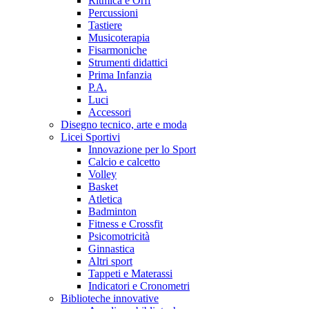
Ritmica e Orff
Percussioni
Tastiere
Musicoterapia
Fisarmoniche
Strumenti didattici
Prima Infanzia
P.A.
Luci
Accessori
Disegno tecnico, arte e moda
Licei Sportivi
Innovazione per lo Sport
Calcio e calcetto
Volley
Basket
Atletica
Badminton
Fitness e Crossfit
Psicomotricità
Ginnastica
Altri sport
Tappeti e Materassi
Indicatori e Cronometri
Biblioteche innovative