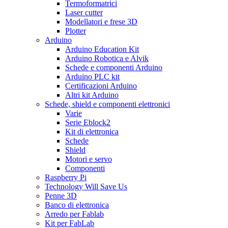
Termoformatrici
Laser cutter
Modellatori e frese 3D
Plotter
Arduino
Arduino Education Kit
Arduino Robotica e Alvik
Schede e componenti Arduino
Arduino PLC kit
Certificazioni Arduino
Altri kit Arduino
Schede, shield e componenti elettronici
Varie
Serie Eblock2
Kit di elettronica
Schede
Shield
Motori e servo
Componenti
Raspberry Pi
Technology Will Save Us
Penne 3D
Banco di elettronica
Arredo per Fablab
Kit per FabLab