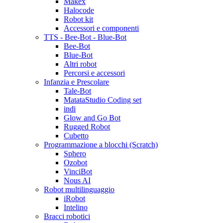
Makex
Halocode
Robot kit
Accessori e componenti
TTS - Bee-Bot - Blue-Bot
Bee-Bot
Blue-Bot
Altri robot
Percorsi e accessori
Infanzia e Prescolare
Tale-Bot
MatataStudio Coding set
indi
Glow and Go Bot
Rugged Robot
Cubetto
Programmazione a blocchi (Scratch)
Sphero
Ozobot
VinciBot
Nous AI
Robot multilinguaggio
iRobot
Intelino
Bracci robotici