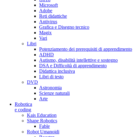
Microsoft
Adobe
Reti didattiche
Antivirus
Grafica e Disegno tecnico
Magix
Vari
Libri
Potenziamento dei prerequisiti di apprendimento
ADHD
Autismo, disabilità intellettive e sostegno
DSA e Difficoltà di apprendimento
Didattica inclusiva
Libri di testo
DVD
Astronomia
Scienze naturali
Arte
Robotica
e coding
Kais Education
Shape Robotics
Fable
Robot Umanoidi