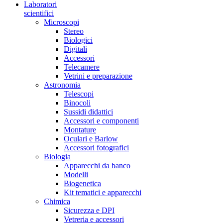
Laboratori
scientifici
Microscopi
Stereo
Biologici
Digitali
Accessori
Telecamere
Vetrini e preparazione
Astronomia
Telescopi
Binocoli
Sussidi didattici
Accessori e componenti
Montature
Oculari e Barlow
Accessori fotografici
Biologia
Apparecchi da banco
Modelli
Biogenetica
Kit tematici e apparecchi
Chimica
Sicurezza e DPI
Vetreria e accessori