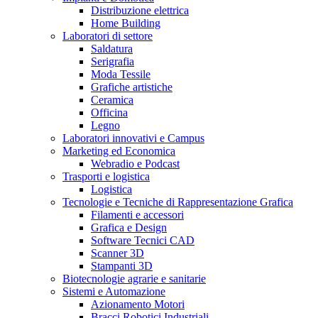
Distribuzione elettrica
Home Building
Laboratori di settore
Saldatura
Serigrafia
Moda Tessile
Grafiche artistiche
Ceramica
Officina
Legno
Laboratori innovativi e Campus
Marketing ed Economica
Webradio e Podcast
Trasporti e logistica
Logistica
Tecnologie e Tecniche di Rappresentazione Grafica
Filamenti e accessori
Grafica e Design
Software Tecnici CAD
Scanner 3D
Stampanti 3D
Biotecnologie agrarie e sanitarie
Sistemi e Automazione
Azionamento Motori
Bracci Robotici Industriali