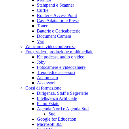
Stampanti e Scanner
Cuffie
Router e Access Point
Cavi Adattatori e Prese
Toner
Batterie e Caricabatterie
Document Camera
Vari
Webcam e videoconferenza
Foto, video, produzione multimediale
Kit podcast, audio e video
Joby
Fotocamere e videocamere
Treppiedi e accessori
Action cam
Accessori
Corsi di formazione
Dirigenza, Staff e Segreterie
Intelligenza Artificiale
Piano Estate
Agenda Nord e Agenda Sud
Sud
Google for Education
Microsoft 365