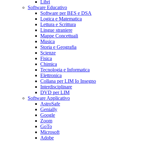
Libri
Software Educativo
Software per BES e DSA
Logica e Matematica
Lettura e Scrittura
Lingue straniere
Mappe Concettuali
Musica
Storia e Geografia
Scienze
Fisica
Chimica
Tecnologia e Informatica
Elettronica
Collana per LIM Io Insegno
Interdisciplinare
DVD per LIM
Software Applicativo
AstroSafe
Genially
Google
Zoom
GoTo
Microsoft
Adobe