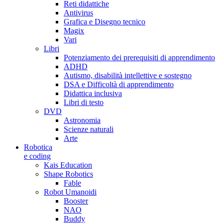
Reti didattiche
Antivirus
Grafica e Disegno tecnico
Magix
Vari
Libri
Potenziamento dei prerequisiti di apprendimento
ADHD
Autismo, disabilità intellettive e sostegno
DSA e Difficoltà di apprendimento
Didattica inclusiva
Libri di testo
DVD
Astronomia
Scienze naturali
Arte
Robotica
e coding
Kais Education
Shape Robotics
Fable
Robot Umanoidi
Booster
NAO
Buddy