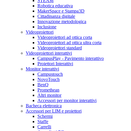
STEAM
Robotica educativa
MakerSpace e Stampa3D
Cittadinanza digitale
Innovazione metodologica
Inclusione
Videoproiettori
Videoproiettori ad ottica corta
Videoproiettori ad ottica ultra corta
Videoproiettori standard
Videoproiettori interattivi
CampusPlay - Pavimento interattivo
Proiettori Interattivi
Monitor interattivi
Campustouch
NovoTouch
BenQ
Promethean
Altri monitor
Accessori per monitor interattivi
Bacheca elettronica
Accessori per LIM e proiettori
Schermi
Staffe
Carrelli