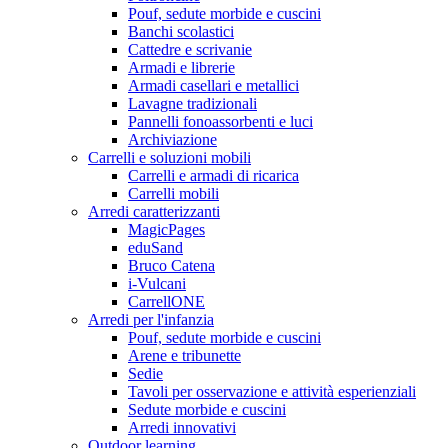
Pouf, sedute morbide e cuscini
Banchi scolastici
Cattedre e scrivanie
Armadi e librerie
Armadi casellari e metallici
Lavagne tradizionali
Pannelli fonoassorbenti e luci
Archiviazione
Carrelli e soluzioni mobili
Carrelli e armadi di ricarica
Carrelli mobili
Arredi caratterizzanti
MagicPages
eduSand
Bruco Catena
i-Vulcani
CarrellONE
Arredi per l'infanzia
Pouf, sedute morbide e cuscini
Arene e tribunette
Sedie
Tavoli per osservazione e attività esperienziali
Sedute morbide e cuscini
Arredi innovativi
Outdoor learning