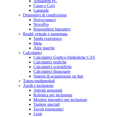
Armadietti PC
Casse e Cavi
Lampade
Dispositivi di condivisione
Novoconnect
NovoPro
Risponditori Interattivi
Realtà virtuale e aumentata
Simbi experience
Meta
Altre marche
Calcolatrici
Calcolatrici Grafico-Simboliche CAS
Calcolatrici grafiche
Calcolatrici scientifiche
Calcolatrici finanziarie
Sistemi di acquisizione on line
Totem multimediali
Ausili e inclusione
Attività sensoriali
Robotica per inclusione
Monitor interattivi per inclusione
Tastiere speciali
Tavoli ergonomici
Lenti