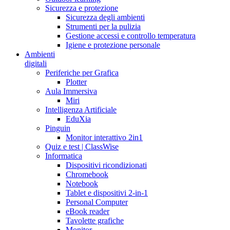
Sicurezza e protezione
Sicurezza degli ambienti
Strumenti per la pulizia
Gestione accessi e controllo temperatura
Igiene e protezione personale
Ambienti
digitali
Periferiche per Grafica
Plotter
Aula Immersiva
Miri
Intelligenza Artificiale
EduXia
Pinguin
Monitor interattivo 2in1
Quiz e test | ClassWise
Informatica
Dispositivi ricondizionati
Chromebook
Notebook
Tablet e dispositivi 2-in-1
Personal Computer
eBook reader
Tavolette grafiche
Monitor