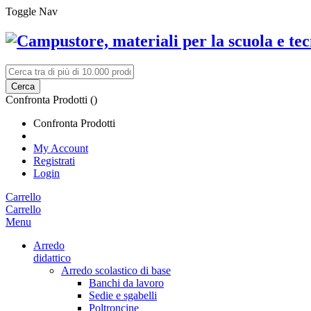
Toggle Nav
Cerca
Confronta Prodotti (
)
Confronta Prodotti
My Account
Registrati
Login
Carrello
Carrello
Menu
Arredo
didattico
Arredo scolastico di base
Banchi da lavoro
Sedie e sgabelli
Poltroncine