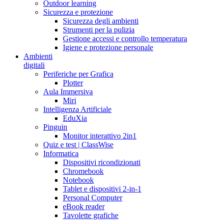
Outdoor learning
Sicurezza e protezione
Sicurezza degli ambienti
Strumenti per la pulizia
Gestione accessi e controllo temperatura
Igiene e protezione personale
Ambienti
digitali
Periferiche per Grafica
Plotter
Aula Immersiva
Miri
Intelligenza Artificiale
EduXia
Pinguin
Monitor interattivo 2in1
Quiz e test | ClassWise
Informatica
Dispositivi ricondizionati
Chromebook
Notebook
Tablet e dispositivi 2-in-1
Personal Computer
eBook reader
Tavolette grafiche