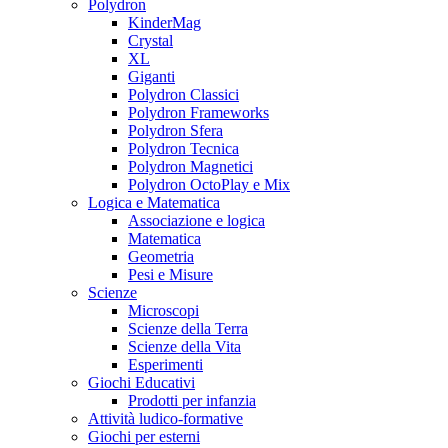
Polydron
KinderMag
Crystal
XL
Giganti
Polydron Classici
Polydron Frameworks
Polydron Sfera
Polydron Tecnica
Polydron Magnetici
Polydron OctoPlay e Mix
Logica e Matematica
Associazione e logica
Matematica
Geometria
Pesi e Misure
Scienze
Microscopi
Scienze della Terra
Scienze della Vita
Esperimenti
Giochi Educativi
Prodotti per infanzia
Attività ludico-formative
Giochi per esterni