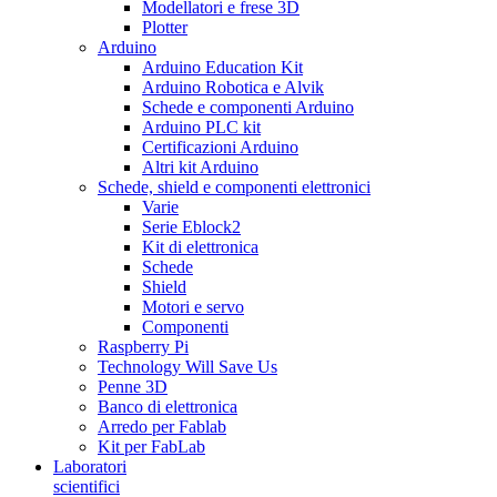
Modellatori e frese 3D
Plotter
Arduino
Arduino Education Kit
Arduino Robotica e Alvik
Schede e componenti Arduino
Arduino PLC kit
Certificazioni Arduino
Altri kit Arduino
Schede, shield e componenti elettronici
Varie
Serie Eblock2
Kit di elettronica
Schede
Shield
Motori e servo
Componenti
Raspberry Pi
Technology Will Save Us
Penne 3D
Banco di elettronica
Arredo per Fablab
Kit per FabLab
Laboratori
scientifici