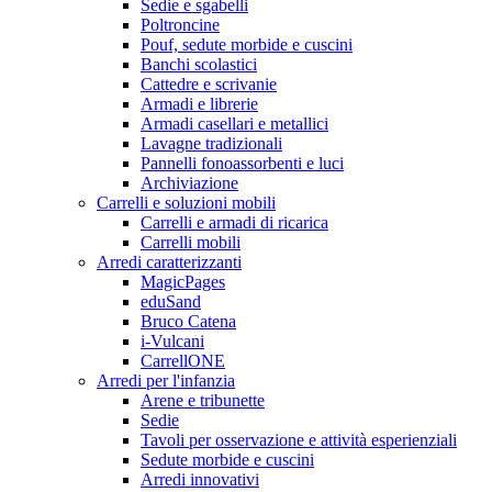
Sedie e sgabelli
Poltroncine
Pouf, sedute morbide e cuscini
Banchi scolastici
Cattedre e scrivanie
Armadi e librerie
Armadi casellari e metallici
Lavagne tradizionali
Pannelli fonoassorbenti e luci
Archiviazione
Carrelli e soluzioni mobili
Carrelli e armadi di ricarica
Carrelli mobili
Arredi caratterizzanti
MagicPages
eduSand
Bruco Catena
i-Vulcani
CarrellONE
Arredi per l'infanzia
Arene e tribunette
Sedie
Tavoli per osservazione e attività esperienziali
Sedute morbide e cuscini
Arredi innovativi