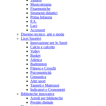
Tastiere
Musicoterapia
Fisarmoniche
Strumenti didattici
Prima Infanzia
P.A.
Luci
Accessori
Disegno tecnico, arte e moda
Licei Sportivi
Innovazione per lo Sport
Calcio e calcetto
Volley
Basket
Atletica
Badminton
Fitness e Crossfit
Psicomotricità
Ginnastica
Altri sport
Tappeti e Materassi
Indicatori e Cronometri
Biblioteche innovative
Arredi per biblioteche
Prestito digitale