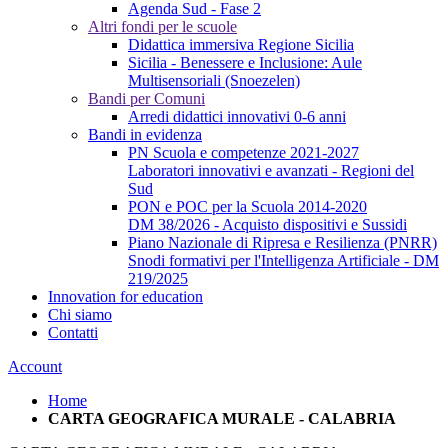
Agenda Sud - Fase 2
Altri fondi per le scuole
Didattica immersiva Regione Sicilia
Sicilia - Benessere e Inclusione: Aule
Multisensoriali (Snoezelen)
Bandi per Comuni
Arredi didattici innovativi 0-6 anni
Bandi in evidenza
PN Scuola e competenze 2021-2027
Laboratori innovativi e avanzati - Regioni del
Sud
PON e POC per la Scuola 2014-2020
DM 38/2026 - Acquisto dispositivi e Sussidi
Piano Nazionale di Ripresa e Resilienza (PNRR)
Snodi formativi per l'Intelligenza Artificiale - DM
219/2025
Innovation for education
Chi siamo
Contatti
Account
Home
CARTA GEOGRAFICA MURALE - CALABRIA