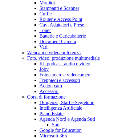
Monitor
Stampanti e Scanner
Cuffie
Router e Access Point
Cavi Adattatori e Prese
Toner
Batterie e Caricabatterie
Document Camera
Vari
Webcam e videoconferenza
Foto, video, produzione multimediale
Kit podcast, audio e video
Joby
Fotocamere e videocamere
Treppiedi e accessori
Action cam
Accessori
Corsi di formazione
Dirigenza, Staff e Segreterie
Intelligenza Artificiale
Piano Estate
Agenda Nord e Agenda Sud
Sud
Google for Education
Microsoft 365