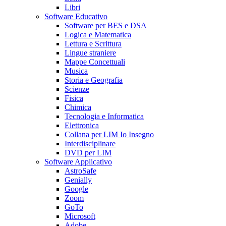
Libri
Software Educativo
Software per BES e DSA
Logica e Matematica
Lettura e Scrittura
Lingue straniere
Mappe Concettuali
Musica
Storia e Geografia
Scienze
Fisica
Chimica
Tecnologia e Informatica
Elettronica
Collana per LIM Io Insegno
Interdisciplinare
DVD per LIM
Software Applicativo
AstroSafe
Genially
Google
Zoom
GoTo
Microsoft
Adobe