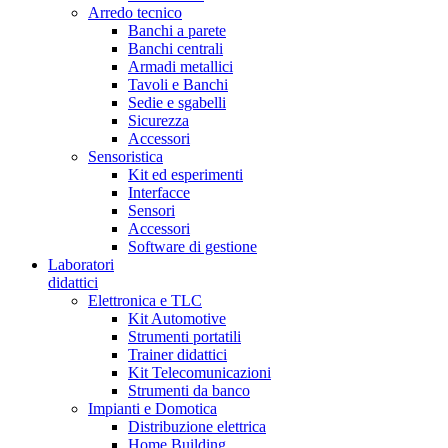
Arredo tecnico
Banchi a parete
Banchi centrali
Armadi metallici
Tavoli e Banchi
Sedie e sgabelli
Sicurezza
Accessori
Sensoristica
Kit ed esperimenti
Interfacce
Sensori
Accessori
Software di gestione
Laboratori
didattici
Elettronica e TLC
Kit Automotive
Strumenti portatili
Trainer didattici
Kit Telecomunicazioni
Strumenti da banco
Impianti e Domotica
Distribuzione elettrica
Home Building