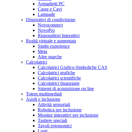
Armadietti PC
Casse e Cavi
Lampade
Dispositivi di condivisione
Novoconnect
NovoPro
Risponditori Interattivi
Realtà virtuale e aumentata
Simbi experience
Meta
Altre marche
Calcolatrici
Calcolatrici Grafico-Simboliche CAS
Calcolatrici grafiche
Calcolatrici scientifiche
Calcolatrici finanziarie
Sistemi di acquisizione on line
Totem multimediali
Ausili e inclusione
Attività sensoriali
Robotica per inclusione
Monitor interattivi per inclusione
Tastiere speciali
Tavoli ergonomici
Lenti