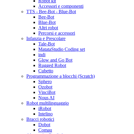
Robot kit
Accessori e componenti
TTS - Bee-Bot - Blue-Bot
Bee-Bot
Blue-Bot
Altri robot
Percorsi e accessori
Infanzia e Prescolare
Tale-Bot
MatataStudio Coding set
indi
Glow and Go Bot
Rugged Robot
Cubetto
Programmazione a blocchi (Scratch)
Sphero
Ozobot
VinciBot
Nous AI
Robot multilinguaggio
iRobot
Intelino
Bracci robotici
Dobot
Comau