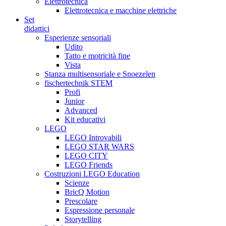
Elettrotecnica
Elettrotecnica e macchine elettriche
Set
didattici
Esperienze sensoriali
Udito
Tatto e motricità fine
Vista
Stanza multisensoriale e Snoezelen
fischertechnik STEM
Profi
Junior
Advanced
Kit educativi
LEGO
LEGO Introvabili
LEGO STAR WARS
LEGO CITY
LEGO Friends
Costruzioni LEGO Education
Scienze
BricQ Motion
Prescolare
Espressione personale
Storytelling