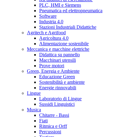
PLC, HMI e Siemens
Pneumatica ed elettropneumatica
Software
Industria 4.0
Stazioni Industriali Didattiche
Agritech e Agrifood
Agricoltura 4.0
Alimentazione sostenibile
Meccanica e macchine elettriche
Didattica su pannello
Macchinari utensili
Prove motori
Green, Energia e Ambiente
Educazione Green
Sostenibilità e ambiente
Energie rinnovabili
Lingue
Laboratorio di Lingue
Sussidi Linguistici
Musica
Chitarre - Bassi
Fiati
Ritmica e Orff
Percussioni