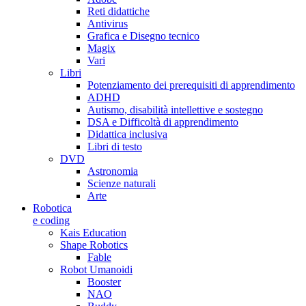
Reti didattiche
Antivirus
Grafica e Disegno tecnico
Magix
Vari
Libri
Potenziamento dei prerequisiti di apprendimento
ADHD
Autismo, disabilità intellettive e sostegno
DSA e Difficoltà di apprendimento
Didattica inclusiva
Libri di testo
DVD
Astronomia
Scienze naturali
Arte
Robotica
e coding
Kais Education
Shape Robotics
Fable
Robot Umanoidi
Booster
NAO