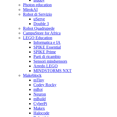
Buddy
Photon education
MirokAI
Robot di Servizio
uServe
Double 3
Robot Quadrupede
CampuStore for Africa
LEGO Education
Informatica e IA
SPIKE Essential
SPIKE Prime
Parti di ricambio
Sensori mindsensors
Arredo LEGO
MINDSTORMS NXT
Makeblock
mTiny
Codey Rocky
mBot
Neuron
mBuild
CyberPi
Makex
Halocode