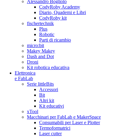
Alessandro Bogliolo
CodyRoby Academy
Diario, Quaderni e Libri
CodyRoby kit
fischertechnik
Plus
Robotic
Parti di ricambio
micro:bit
Makey Makey
Dash and Dot
Droni
Kit robotica educativa
Elettronica
e FabLab
Serie littleBits
Accessori
Bit
Altri kit
Kit educativi
xTool
Macchinari per FabLab e MakerSpace
Consumabili per Laser e Plotter
Termoformatrici
Laser cutter