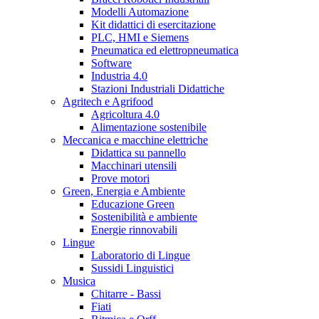
Modelli Automazione
Kit didattici di esercitazione
PLC, HMI e Siemens
Pneumatica ed elettropneumatica
Software
Industria 4.0
Stazioni Industriali Didattiche
Agritech e Agrifood
Agricoltura 4.0
Alimentazione sostenibile
Meccanica e macchine elettriche
Didattica su pannello
Macchinari utensili
Prove motori
Green, Energia e Ambiente
Educazione Green
Sostenibilità e ambiente
Energie rinnovabili
Lingue
Laboratorio di Lingue
Sussidi Linguistici
Musica
Chitarre - Bassi
Fiati