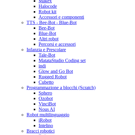
Makex
Halocode
Robot kit
Accessori e componenti
TTS - Bee-Bot - Blue-Bot
Bee-Bot
Blue-Bot
Altri robot
Percorsi e accessori
Infanzia e Prescolare
Tale-Bot
MatataStudio Coding set
indi
Glow and Go Bot
Rugged Robot
Cubetto
Programmazione a blocchi (Scratch)
Sphero
Ozobot
VinciBot
Nous AI
Robot multilinguaggio
iRobot
Intelino
Bracci robotici