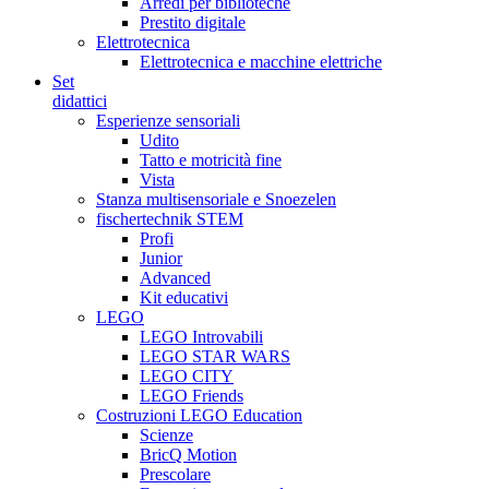
Arredi per biblioteche
Prestito digitale
Elettrotecnica
Elettrotecnica e macchine elettriche
Set
didattici
Esperienze sensoriali
Udito
Tatto e motricità fine
Vista
Stanza multisensoriale e Snoezelen
fischertechnik STEM
Profi
Junior
Advanced
Kit educativi
LEGO
LEGO Introvabili
LEGO STAR WARS
LEGO CITY
LEGO Friends
Costruzioni LEGO Education
Scienze
BricQ Motion
Prescolare