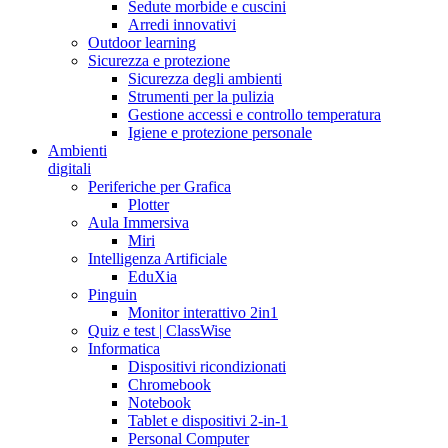
Sedute morbide e cuscini
Arredi innovativi
Outdoor learning
Sicurezza e protezione
Sicurezza degli ambienti
Strumenti per la pulizia
Gestione accessi e controllo temperatura
Igiene e protezione personale
Ambienti
digitali
Periferiche per Grafica
Plotter
Aula Immersiva
Miri
Intelligenza Artificiale
EduXia
Pinguin
Monitor interattivo 2in1
Quiz e test | ClassWise
Informatica
Dispositivi ricondizionati
Chromebook
Notebook
Tablet e dispositivi 2-in-1
Personal Computer