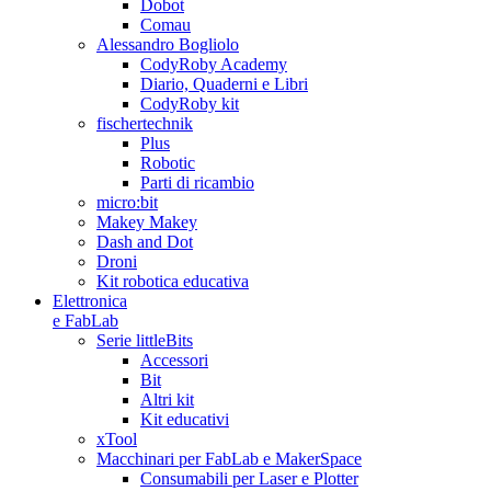
Dobot
Comau
Alessandro Bogliolo
CodyRoby Academy
Diario, Quaderni e Libri
CodyRoby kit
fischertechnik
Plus
Robotic
Parti di ricambio
micro:bit
Makey Makey
Dash and Dot
Droni
Kit robotica educativa
Elettronica
e FabLab
Serie littleBits
Accessori
Bit
Altri kit
Kit educativi
xTool
Macchinari per FabLab e MakerSpace
Consumabili per Laser e Plotter