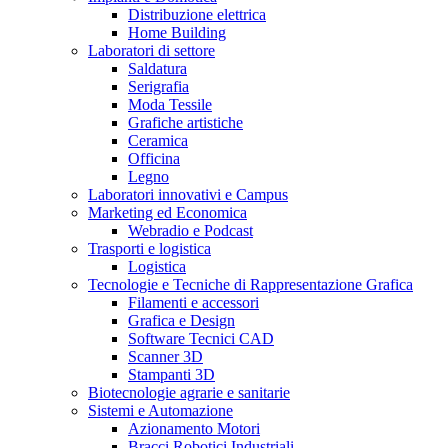
Distribuzione elettrica
Home Building
Laboratori di settore
Saldatura
Serigrafia
Moda Tessile
Grafiche artistiche
Ceramica
Officina
Legno
Laboratori innovativi e Campus
Marketing ed Economica
Webradio e Podcast
Trasporti e logistica
Logistica
Tecnologie e Tecniche di Rappresentazione Grafica
Filamenti e accessori
Grafica e Design
Software Tecnici CAD
Scanner 3D
Stampanti 3D
Biotecnologie agrarie e sanitarie
Sistemi e Automazione
Azionamento Motori
Bracci Robotici Industriali