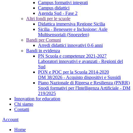
Campus formativi integrati
Campus didattici
Agenda Sud - Fase 2
Altri fondi per le scuole
Didattica immersiva Regione Sicilia
Sicilia - Benessere e Inclusione: Aule
Multisensoriali (Snoezelen)
Bandi per Comuni
Arredi didattici innovativi 0-6 anni
Bandi in evidenza
PN Scuola e competenze 2021-2027
Laboratori innovativi e avanzati - Regioni del
Sud
PON e POC per la Scuola 2014-2020
DM 38/2026 - Acquisto dispositivi e Sussidi
Piano Nazionale di Ripresa e Resilienza (PNRR)
Snodi formativi per l'Intelligenza Artificiale - DM
219/2025
Innovation for education
Chi siamo
Contatti
Account
Home