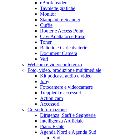
eBook reader
Tavolette grafiche
Monitor
Stampanti e Scanner
Cuffie
Router e Access Point
Cavi Adattatori e Prese
Toner
Batterie e Caricabatterie
Document Camera
Vari
Webcam e videoconferenza
Foto, video, produzione multimediale
Kit podcast, audio e video
Joby
Fotocamere e videocamere
Treppiedi e accessori
Action cam
Accessori
Corsi di formazione
Dirigenza, Staff e Segreterie
Intelligenza Artificiale
Piano Estate
Agenda Nord e Agenda Sud
Sud