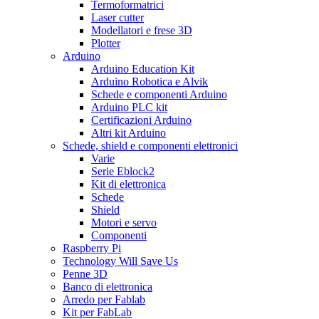
Termoformatrici
Laser cutter
Modellatori e frese 3D
Plotter
Arduino
Arduino Education Kit
Arduino Robotica e Alvik
Schede e componenti Arduino
Arduino PLC kit
Certificazioni Arduino
Altri kit Arduino
Schede, shield e componenti elettronici
Varie
Serie Eblock2
Kit di elettronica
Schede
Shield
Motori e servo
Componenti
Raspberry Pi
Technology Will Save Us
Penne 3D
Banco di elettronica
Arredo per Fablab
Kit per FabLab