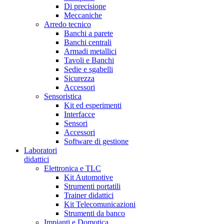
Di precisione
Meccaniche
Arredo tecnico
Banchi a parete
Banchi centrali
Armadi metallici
Tavoli e Banchi
Sedie e sgabelli
Sicurezza
Accessori
Sensoristica
Kit ed esperimenti
Interfacce
Sensori
Accessori
Software di gestione
Laboratori
didattici
Elettronica e TLC
Kit Automotive
Strumenti portatili
Trainer didattici
Kit Telecomunicazioni
Strumenti da banco
Impianti e Domotica