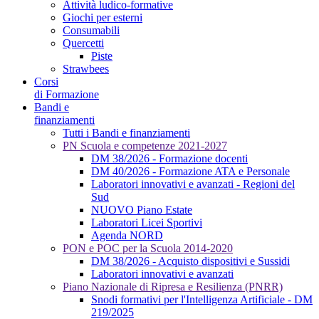
Attività ludico-formative
Giochi per esterni
Consumabili
Quercetti
Piste
Strawbees
Corsi
di Formazione
Bandi e
finanziamenti
Tutti i Bandi e finanziamenti
PN Scuola e competenze 2021-2027
DM 38/2026 - Formazione docenti
DM 40/2026 - Formazione ATA e Personale
Laboratori innovativi e avanzati - Regioni del
Sud
NUOVO Piano Estate
Laboratori Licei Sportivi
Agenda NORD
PON e POC per la Scuola 2014-2020
DM 38/2026 - Acquisto dispositivi e Sussidi
Laboratori innovativi e avanzati
Piano Nazionale di Ripresa e Resilienza (PNRR)
Snodi formativi per l'Intelligenza Artificiale - DM
219/2025