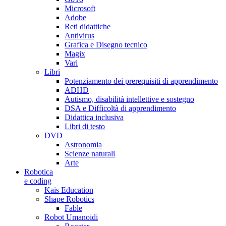
Microsoft
Adobe
Reti didattiche
Antivirus
Grafica e Disegno tecnico
Magix
Vari
Libri
Potenziamento dei prerequisiti di apprendimento
ADHD
Autismo, disabilità intellettive e sostegno
DSA e Difficoltà di apprendimento
Didattica inclusiva
Libri di testo
DVD
Astronomia
Scienze naturali
Arte
Robotica
e coding
Kais Education
Shape Robotics
Fable
Robot Umanoidi