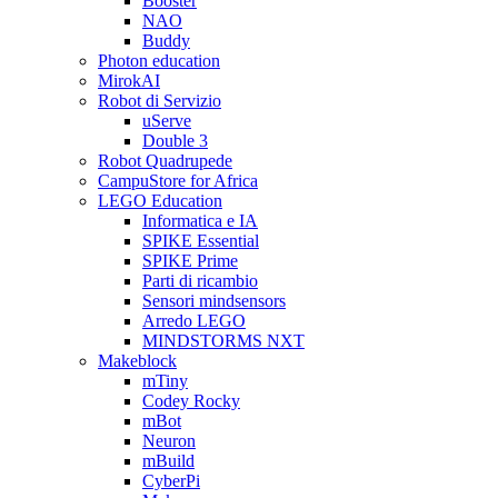
Booster
NAO
Buddy
Photon education
MirokAI
Robot di Servizio
uServe
Double 3
Robot Quadrupede
CampuStore for Africa
LEGO Education
Informatica e IA
SPIKE Essential
SPIKE Prime
Parti di ricambio
Sensori mindsensors
Arredo LEGO
MINDSTORMS NXT
Makeblock
mTiny
Codey Rocky
mBot
Neuron
mBuild
CyberPi