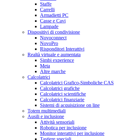
Staffe
Carrelli
Armadietti PC
Casse e Cavi
Lampade
Dispositivi di condivisione
Novoconnect
NovoPro
Risponditori Interattivi
Realtà virtuale e aumentata
Simbi experience
Meta
Altre marche
Calcolatrici
Calcolatrici Grafico-Simboliche CAS
Calcolatrici grafiche
Calcolatrici scientifiche
Calcolatrici finanziarie
Sistemi di acquisizione on line
Totem multimediali
Ausili e inclusione
Attività sensoriali
Robotica per inclusione
Monitor interattivi per inclusione
Tastiere speciali