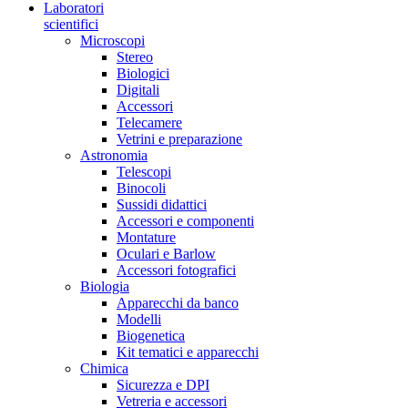
Laboratori
scientifici
Microscopi
Stereo
Biologici
Digitali
Accessori
Telecamere
Vetrini e preparazione
Astronomia
Telescopi
Binocoli
Sussidi didattici
Accessori e componenti
Montature
Oculari e Barlow
Accessori fotografici
Biologia
Apparecchi da banco
Modelli
Biogenetica
Kit tematici e apparecchi
Chimica
Sicurezza e DPI
Vetreria e accessori