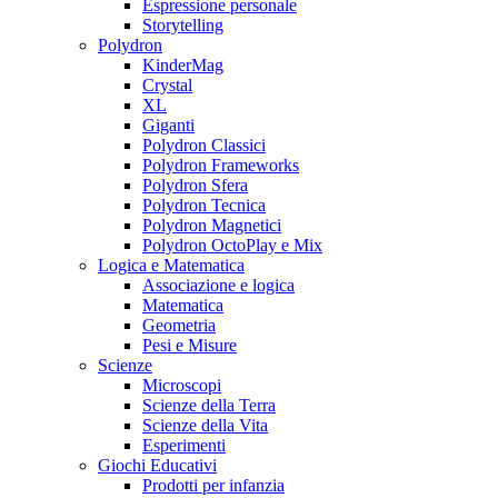
Espressione personale
Storytelling
Polydron
KinderMag
Crystal
XL
Giganti
Polydron Classici
Polydron Frameworks
Polydron Sfera
Polydron Tecnica
Polydron Magnetici
Polydron OctoPlay e Mix
Logica e Matematica
Associazione e logica
Matematica
Geometria
Pesi e Misure
Scienze
Microscopi
Scienze della Terra
Scienze della Vita
Esperimenti
Giochi Educativi
Prodotti per infanzia