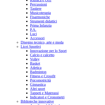
Ritmica e Orff
Percussioni
Tastiere
Musicoterapia
Fisarmoniche
Strumenti didattici
Prima Infanzia
P.A.
Luci
Accessori
Disegno tecnico, arte e moda
Licei Sportivi
Innovazione per lo Sport
Calcio e calcetto
Volley
Basket
Atletica
Badminton
Fitness e Crossfit
Psicomotricità
Ginnastica
Altri sport
Tappeti e Materassi
Indicatori e Cronometri
Biblioteche innovative