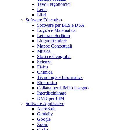
Tavoli ergonomici
Lenti
Libri
Software Educativo
Software per BES e DSA
Logica e Matematica
Lettura e Scrittura
Lingue straniere
Mappe Concettuali
Musica
Storia e Geografia
Scienze
Fisica
Chimica
Tecnologia e Informatica
Elettronica
Collana per LIM Io Insegno
Interdisciplinare
DVD per LIM
Software Applicativo
AstroSafe
Genially
Google
Zoom
GoTo