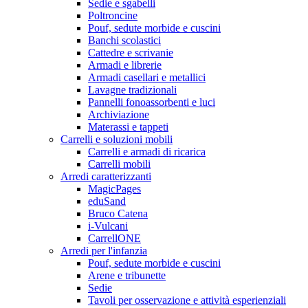
Sedie e sgabelli
Poltroncine
Pouf, sedute morbide e cuscini
Banchi scolastici
Cattedre e scrivanie
Armadi e librerie
Armadi casellari e metallici
Lavagne tradizionali
Pannelli fonoassorbenti e luci
Archiviazione
Materassi e tappeti
Carrelli e soluzioni mobili
Carrelli e armadi di ricarica
Carrelli mobili
Arredi caratterizzanti
MagicPages
eduSand
Bruco Catena
i-Vulcani
CarrellONE
Arredi per l'infanzia
Pouf, sedute morbide e cuscini
Arene e tribunette
Sedie
Tavoli per osservazione e attività esperienziali