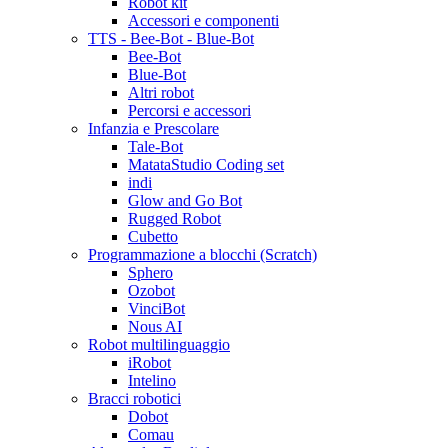
Robot kit
Accessori e componenti
TTS - Bee-Bot - Blue-Bot
Bee-Bot
Blue-Bot
Altri robot
Percorsi e accessori
Infanzia e Prescolare
Tale-Bot
MatataStudio Coding set
indi
Glow and Go Bot
Rugged Robot
Cubetto
Programmazione a blocchi (Scratch)
Sphero
Ozobot
VinciBot
Nous AI
Robot multilinguaggio
iRobot
Intelino
Bracci robotici
Dobot
Comau