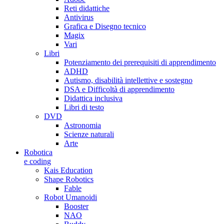
Reti didattiche
Antivirus
Grafica e Disegno tecnico
Magix
Vari
Libri
Potenziamento dei prerequisiti di apprendimento
ADHD
Autismo, disabilità intellettive e sostegno
DSA e Difficoltà di apprendimento
Didattica inclusiva
Libri di testo
DVD
Astronomia
Scienze naturali
Arte
Robotica
e coding
Kais Education
Shape Robotics
Fable
Robot Umanoidi
Booster
NAO