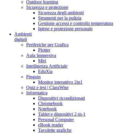
Outdoor learning
Sicurezza e protezione
Sicurezza degli ambienti
Strumenti per la pulizia
Gestione accessi e controllo temperatura
Igiene e protezione personale
Ambienti
digitali
Periferiche per Grafica
Plotter
Aula Immersiva
Miri
Intelligenza Artificiale
EduXia
Pinguin
Monitor interattivo 2in1
Quiz e test | ClassWise
Informatica
Dispositivi ricondizionati
Chromebook
Notebook
Tablet e dispositivi 2-in-1
Personal Computer
eBook reader
Tavolette grafiche