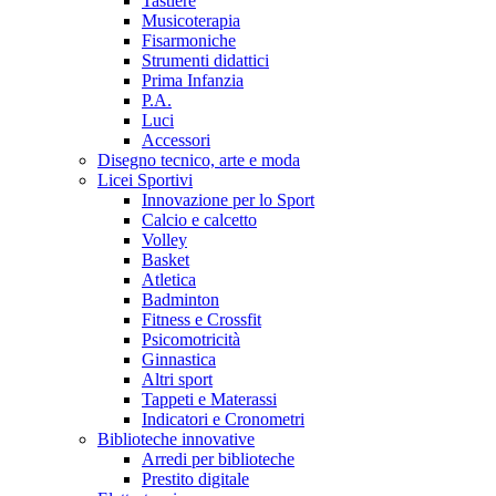
Tastiere
Musicoterapia
Fisarmoniche
Strumenti didattici
Prima Infanzia
P.A.
Luci
Accessori
Disegno tecnico, arte e moda
Licei Sportivi
Innovazione per lo Sport
Calcio e calcetto
Volley
Basket
Atletica
Badminton
Fitness e Crossfit
Psicomotricità
Ginnastica
Altri sport
Tappeti e Materassi
Indicatori e Cronometri
Biblioteche innovative
Arredi per biblioteche
Prestito digitale