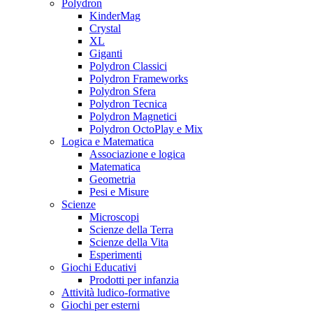
Polydron
KinderMag
Crystal
XL
Giganti
Polydron Classici
Polydron Frameworks
Polydron Sfera
Polydron Tecnica
Polydron Magnetici
Polydron OctoPlay e Mix
Logica e Matematica
Associazione e logica
Matematica
Geometria
Pesi e Misure
Scienze
Microscopi
Scienze della Terra
Scienze della Vita
Esperimenti
Giochi Educativi
Prodotti per infanzia
Attività ludico-formative
Giochi per esterni