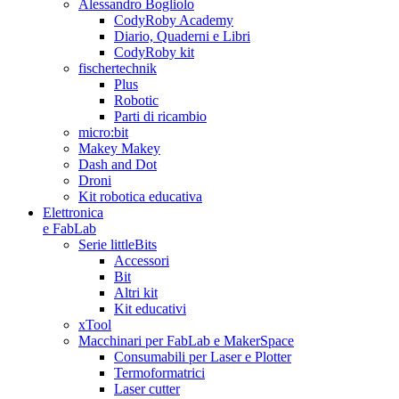
Alessandro Bogliolo
CodyRoby Academy
Diario, Quaderni e Libri
CodyRoby kit
fischertechnik
Plus
Robotic
Parti di ricambio
micro:bit
Makey Makey
Dash and Dot
Droni
Kit robotica educativa
Elettronica
e FabLab
Serie littleBits
Accessori
Bit
Altri kit
Kit educativi
xTool
Macchinari per FabLab e MakerSpace
Consumabili per Laser e Plotter
Termoformatrici
Laser cutter