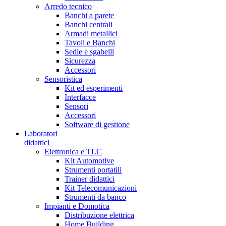
Arredo tecnico
Banchi a parete
Banchi centrali
Armadi metallici
Tavoli e Banchi
Sedie e sgabelli
Sicurezza
Accessori
Sensoristica
Kit ed esperimenti
Interfacce
Sensori
Accessori
Software di gestione
Laboratori
didattici
Elettronica e TLC
Kit Automotive
Strumenti portatili
Trainer didattici
Kit Telecomunicazioni
Strumenti da banco
Impianti e Domotica
Distribuzione elettrica
Home Building