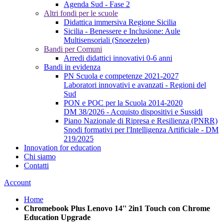
Agenda Sud - Fase 2
Altri fondi per le scuole
Didattica immersiva Regione Sicilia
Sicilia - Benessere e Inclusione: Aule
Multisensoriali (Snoezelen)
Bandi per Comuni
Arredi didattici innovativi 0-6 anni
Bandi in evidenza
PN Scuola e competenze 2021-2027
Laboratori innovativi e avanzati - Regioni del
Sud
PON e POC per la Scuola 2014-2020
DM 38/2026 - Acquisto dispositivi e Sussidi
Piano Nazionale di Ripresa e Resilienza (PNRR)
Snodi formativi per l'Intelligenza Artificiale - DM
219/2025
Innovation for education
Chi siamo
Contatti
Account
Home
Chromebook Plus Lenovo 14'' 2in1 Touch con Chrome
Education Upgrade