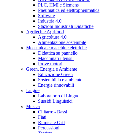
PLC, HMI e Siemens
Pneumatica ed elettropneumatica
Software
Industria 4.0
Stazioni Industriali Didattiche
Agritech e Agrifood
Agricoltura 4.0
Alimentazione sostenibile
Meccanica e macchine elettriche
Didattica su pannello
Macchinari utensili
Prove motori
Green, Energia e Ambiente
Educazione Green
Sostenibilità e ambiente
Energie rinnovabili
Lingue
Laboratorio di Lingue
Sussidi Linguistici
Musica
Chitarre - Bassi
Fiati
Ritmica e Orff
Percussioni