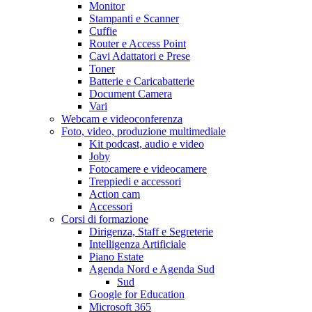
Monitor
Stampanti e Scanner
Cuffie
Router e Access Point
Cavi Adattatori e Prese
Toner
Batterie e Caricabatterie
Document Camera
Vari
Webcam e videoconferenza
Foto, video, produzione multimediale
Kit podcast, audio e video
Joby
Fotocamere e videocamere
Treppiedi e accessori
Action cam
Accessori
Corsi di formazione
Dirigenza, Staff e Segreterie
Intelligenza Artificiale
Piano Estate
Agenda Nord e Agenda Sud
Sud
Google for Education
Microsoft 365