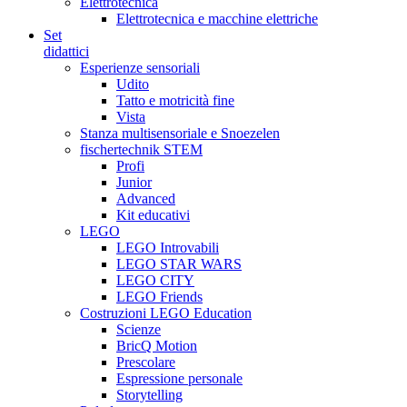
Elettrotecnica
Elettrotecnica e macchine elettriche
Set
didattici
Esperienze sensoriali
Udito
Tatto e motricità fine
Vista
Stanza multisensoriale e Snoezelen
fischertechnik STEM
Profi
Junior
Advanced
Kit educativi
LEGO
LEGO Introvabili
LEGO STAR WARS
LEGO CITY
LEGO Friends
Costruzioni LEGO Education
Scienze
BricQ Motion
Prescolare
Espressione personale
Storytelling