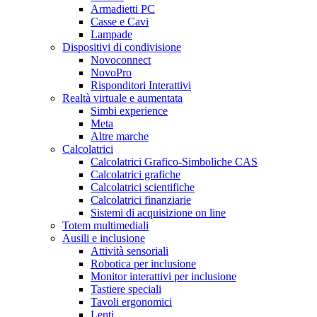
Armadietti PC
Casse e Cavi
Lampade
Dispositivi di condivisione
Novoconnect
NovoPro
Risponditori Interattivi
Realtà virtuale e aumentata
Simbi experience
Meta
Altre marche
Calcolatrici
Calcolatrici Grafico-Simboliche CAS
Calcolatrici grafiche
Calcolatrici scientifiche
Calcolatrici finanziarie
Sistemi di acquisizione on line
Totem multimediali
Ausili e inclusione
Attività sensoriali
Robotica per inclusione
Monitor interattivi per inclusione
Tastiere speciali
Tavoli ergonomici
Lenti