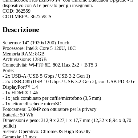
dispositivo con AI e pensato per gli insegnanti.
COD: 362559
COD.MEPA: 362559CS
Descrizione
Schermo: 14" (1920x1200) Touch
Processore: Intel® Core 5 120U, 10C
Memoria RAM: 8GB
Archiviazione: 128GB
Connettività: Wi-Fi® 6E, 802.11ax 2x2 + BT5.3
Porte:
- 2x USB-A (USB 5 Gbps / USB 3.2 Gen 1)
- 2x USB-C® (USB 10 Gbps / USB 3.2 Gen 2), con USB PD 3.0 e
DisplayPort™ 1.4
- 1x HDMI® 1.4b
- 1x jack combinato per cuffie/microfono (3,5 mm)
- 1x lettore di schede microSD
Fotocamera: 5.0MP con otturatore per la privacy
Batteria: 50 Wh
Dimensioni e peso: 312,9 x 227,1 x 17,7 mm (12,32 x 8,94 x 0,70
pollici)
Sistema Operativo: ChromeOS High Royalty
Garanzia: 12 mesi