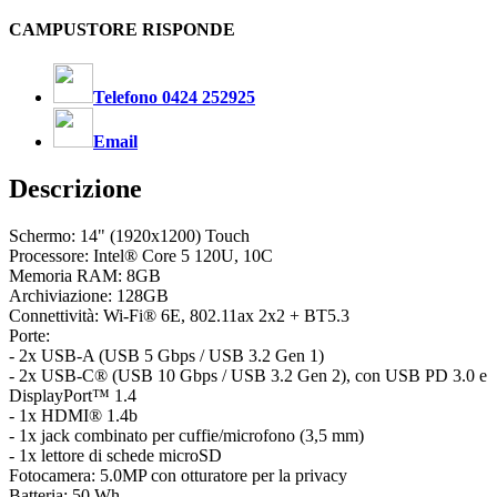
CAMPUSTORE RISPONDE
Telefono 0424 252925
Email
Descrizione
Schermo: 14" (1920x1200) Touch
Processore: Intel® Core 5 120U, 10C
Memoria RAM: 8GB
Archiviazione: 128GB
Connettività: Wi-Fi® 6E, 802.11ax 2x2 + BT5.3
Porte:
- 2x USB-A (USB 5 Gbps / USB 3.2 Gen 1)
- 2x USB-C® (USB 10 Gbps / USB 3.2 Gen 2), con USB PD 3.0 e
DisplayPort™ 1.4
- 1x HDMI® 1.4b
- 1x jack combinato per cuffie/microfono (3,5 mm)
- 1x lettore di schede microSD
Fotocamera: 5.0MP con otturatore per la privacy
Batteria: 50 Wh