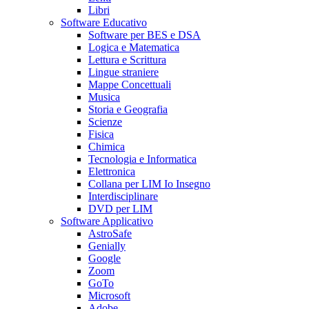
Libri
Software Educativo
Software per BES e DSA
Logica e Matematica
Lettura e Scrittura
Lingue straniere
Mappe Concettuali
Musica
Storia e Geografia
Scienze
Fisica
Chimica
Tecnologia e Informatica
Elettronica
Collana per LIM Io Insegno
Interdisciplinare
DVD per LIM
Software Applicativo
AstroSafe
Genially
Google
Zoom
GoTo
Microsoft
Adobe