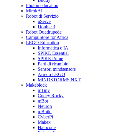
Buddy
Photon education
MirokAI
Robot di Servizio
uServe
Double 3
Robot Quadrupede
CampuStore for Africa
LEGO Education
Informatica e IA
SPIKE Essential
SPIKE Prime
Parti di ricambio
Sensori mindsensors
Arredo LEGO
MINDSTORMS NXT
Makeblock
mTiny
Codey Rocky
mBot
Neuron
mBuild
CyberPi
Makex
Halocode