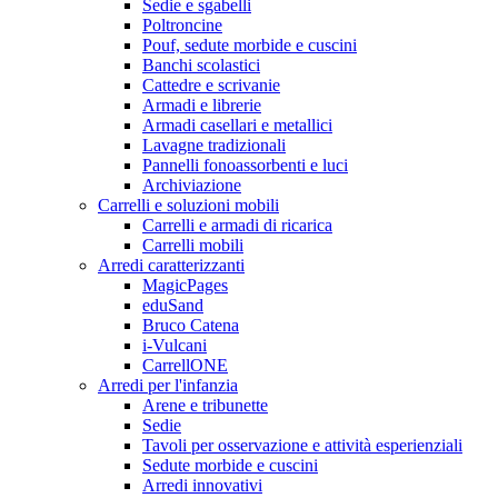
Sedie e sgabelli
Poltroncine
Pouf, sedute morbide e cuscini
Banchi scolastici
Cattedre e scrivanie
Armadi e librerie
Armadi casellari e metallici
Lavagne tradizionali
Pannelli fonoassorbenti e luci
Archiviazione
Carrelli e soluzioni mobili
Carrelli e armadi di ricarica
Carrelli mobili
Arredi caratterizzanti
MagicPages
eduSand
Bruco Catena
i-Vulcani
CarrellONE
Arredi per l'infanzia
Arene e tribunette
Sedie
Tavoli per osservazione e attività esperienziali
Sedute morbide e cuscini
Arredi innovativi