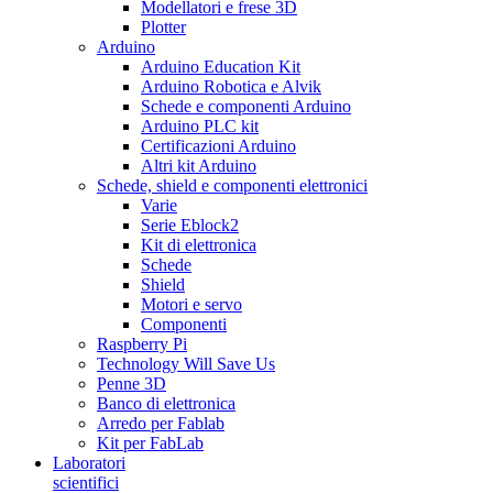
Modellatori e frese 3D
Plotter
Arduino
Arduino Education Kit
Arduino Robotica e Alvik
Schede e componenti Arduino
Arduino PLC kit
Certificazioni Arduino
Altri kit Arduino
Schede, shield e componenti elettronici
Varie
Serie Eblock2
Kit di elettronica
Schede
Shield
Motori e servo
Componenti
Raspberry Pi
Technology Will Save Us
Penne 3D
Banco di elettronica
Arredo per Fablab
Kit per FabLab
Laboratori
scientifici