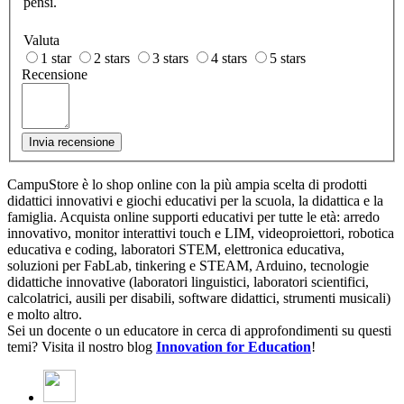
pensi.
Valuta
1 star
2 stars
3 stars
4 stars
5 stars
Recensione
Invia recensione
CampuStore è lo shop online con la più ampia scelta di prodotti
didattici innovativi e giochi educativi per la scuola, la didattica e la
famiglia. Acquista online supporti educativi per tutte le età: arredo
innovativo, monitor interattivi touch e LIM, videoproiettori, robotica
educativa e coding, laboratori STEM, elettronica educativa,
soluzioni per FabLab, tinkering e STEAM, Arduino, tecnologie
didattiche innovative (laboratori linguistici, laboratori scientifici,
calcolatrici, ausili per disabili, software didattici, strumenti musicali)
e molto altro.
Sei un docente o un educatore in cerca di approfondimenti su questi
temi? Visita il nostro blog
Innovation for Education
!