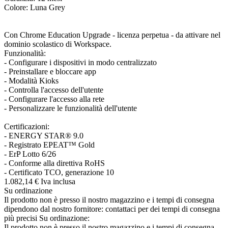
Colore: Luna Grey
Con Chrome Education Upgrade - licenza perpetua - da attivare nel
dominio scolastico di Workspace.
Funzionalità:
- Configurare i dispositivi in modo centralizzato
- Preinstallare e bloccare app
- Modalità Kioks
- Controlla l'accesso dell'utente
- Configurare l'accesso alla rete
- Personalizzare le funzionalità dell'utente
Certificazioni:
- ENERGY STAR® 9.0
- Registrato EPEAT™ Gold
- ErP Lotto 6/26
- Conforme alla direttiva RoHS
- Certificato TCO, generazione 10
1.082,
14
€
Iva inclusa
Su ordinazione
Il prodotto non è presso il nostro magazzino e i tempi di consegna
dipendono dal nostro fornitore: contattaci per dei tempi di consegna
più precisi
Su ordinazione:
Il prodotto non è presso il nostro magazzino e i tempi di consegna