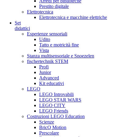
Arredi per biblioteche
Prestito digitale
Elettrotecnica
Elettrotecnica e macchine elettriche
Set
didattici
Esperienze sensoriali
Udito
Tatto e motricità fine
Vista
Stanza multisensoriale e Snoezelen
fischertechnik STEM
Profi
Junior
Advanced
Kit educativi
LEGO
LEGO Introvabili
LEGO STAR WARS
LEGO CITY
LEGO Friends
Costruzioni LEGO Education
Scienze
BricQ Motion
Prescolare