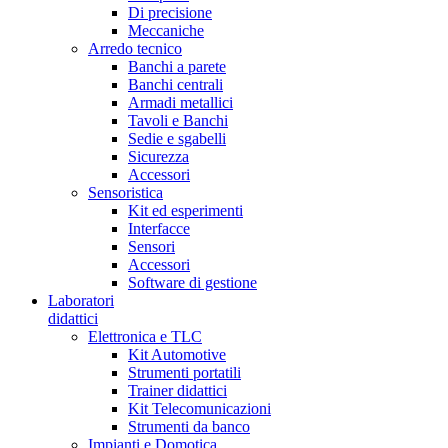
Di precisione
Meccaniche
Arredo tecnico
Banchi a parete
Banchi centrali
Armadi metallici
Tavoli e Banchi
Sedie e sgabelli
Sicurezza
Accessori
Sensoristica
Kit ed esperimenti
Interfacce
Sensori
Accessori
Software di gestione
Laboratori
didattici
Elettronica e TLC
Kit Automotive
Strumenti portatili
Trainer didattici
Kit Telecomunicazioni
Strumenti da banco
Impianti e Domotica