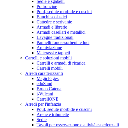
Sedie e sgabelli
Poltroncine
Pouf, sedute morbide e cuscini
Banchi scolastici
Cattedre e scrivanie
Armadi e librerie
Armadi casellari e metallici
Lavagne tradizionali
Pannelli fonoassorbenti e luci
Archiviazione
Materassi e tappeti
Carrelli e soluzioni mobili
Carrelli e armadi di ricarica
Carrelli mobili
Arredi caratterizzanti
MagicPages
eduSand
Bruco Catena
i-Vulcani
CarrellONE
Arredi per l'infanzia
Pouf, sedute morbide e cuscini
Arene e tribunette
Sedie
Tavoli per osservazione e attività esperienziali