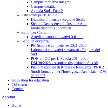
Campus formativi integrati
Campus didattici
Agenda Sud - Fase 2
Altri fondi per le scuole
Didattica immersiva Regione Sicilia
Sicilia - Benessere e Inclusione: Aule
Multisensoriali (Snoezelen)
Bandi per Comuni
Arredi didattici innovativi 0-6 anni
Bandi in evidenza
PN Scuola e competenze 2021-2027
Laboratori innovativi e avanzati - Regioni del
Sud
PON e POC per la Scuola 2014-2020
DM 38/2026 - Acquisto dispositivi e Sussidi
Piano Nazionale di Ripresa e Resilienza (PNRR)
Snodi formativi per l'Intelligenza Artificiale - DM
219/2025
Innovation for education
Chi siamo
Contatti
Account
Home