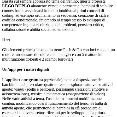
Basata sul sempre apprezzato tema del trenino, questa proposta
LEGO DUPLO
altamente versatile permette ai bambini di stabilire
connessioni e avvicinarsi in modo intuitivo ai primi concetti di
coding, ad esempio ordinamento in sequenza, creazione di cicli e
codifica condizionale, favorendo al tempo stesso lo sviluppo di
competenze legate a risoluzione dei problemi, pensiero critico,
collaborazione e abilità sociali ed emozionali.
Il set
Gli elementi principali sono un treno Push & Go con luci e suoni, un
motore, un sensore di colore che interagisce con 5 mattoncini
multifunzione colorati e 2 scambi ferroviari
Un’app per i nativi digitali
L’
applicazione gratuita
(opzionale) mette a disposizione dei
bambini in età prescolare quattro aree da esplorare attraverso attività
aperte: viaggi (scelte e percorsi), personaggi (relazioni emotive e
azione/reazione), musica e matematica (assegnazione di valori).
Nelle varie attività a tema, l'uso dei mattoncini multifunzione
cambia, modificando così il funzionamento del treno. Si tratta di
attività aperte, che permettono ai bambini in età prescolare di
esercitarsi in diversi settori rilevanti per lo sviluppo nella prima