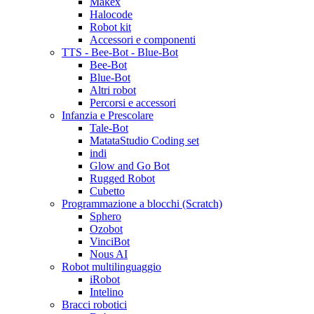
Makex
Halocode
Robot kit
Accessori e componenti
TTS - Bee-Bot - Blue-Bot
Bee-Bot
Blue-Bot
Altri robot
Percorsi e accessori
Infanzia e Prescolare
Tale-Bot
MatataStudio Coding set
indi
Glow and Go Bot
Rugged Robot
Cubetto
Programmazione a blocchi (Scratch)
Sphero
Ozobot
VinciBot
Nous AI
Robot multilinguaggio
iRobot
Intelino
Bracci robotici