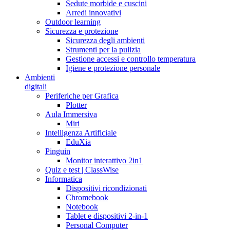
Sedute morbide e cuscini
Arredi innovativi
Outdoor learning
Sicurezza e protezione
Sicurezza degli ambienti
Strumenti per la pulizia
Gestione accessi e controllo temperatura
Igiene e protezione personale
Ambienti
digitali
Periferiche per Grafica
Plotter
Aula Immersiva
Miri
Intelligenza Artificiale
EduXia
Pinguin
Monitor interattivo 2in1
Quiz e test | ClassWise
Informatica
Dispositivi ricondizionati
Chromebook
Notebook
Tablet e dispositivi 2-in-1
Personal Computer