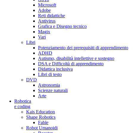
Microsoft
Adobe
Reti didattiche
Antivirus
Grafica e Disegno tecnico
Magix
Vari
Libri
Potenziamento dei prerequisiti di apprendimento
ADHD
Autismo, disabilità intellettive e sostegno
DSA e Difficoltà di apprendimento
Didattica inclusiva
Libri di testo
DVD
Astronomia
Scienze naturali
Arte
Robotica
e coding
Kais Education
Shape Robotics
Fable
Robot Umanoidi