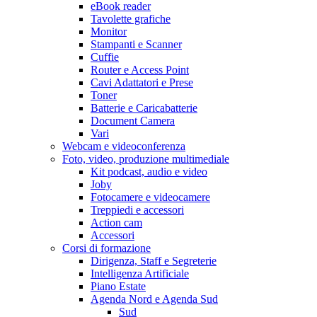
eBook reader
Tavolette grafiche
Monitor
Stampanti e Scanner
Cuffie
Router e Access Point
Cavi Adattatori e Prese
Toner
Batterie e Caricabatterie
Document Camera
Vari
Webcam e videoconferenza
Foto, video, produzione multimediale
Kit podcast, audio e video
Joby
Fotocamere e videocamere
Treppiedi e accessori
Action cam
Accessori
Corsi di formazione
Dirigenza, Staff e Segreterie
Intelligenza Artificiale
Piano Estate
Agenda Nord e Agenda Sud
Sud