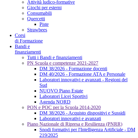
Attività ludico-formative
Giochi per esterni
Consumabili
Quercetti
Piste
Strawbees
Corsi
di Formazione
Bandi e
finanziamenti
Tutti i Bandi e finanziamenti
PN Scuola e competenze 2021-2027
DM 38/2026 - Formazione docenti
DM 40/2026 - Formazione ATA e Personale
Laboratori innovativi e avanzati - Regioni del
Sud
NUOVO Piano Estate
Laboratori Licei Sportivi
Agenda NORD
PON e POC per la Scuola 2014-2020
DM 38/2026 - Acquisto dispositivi e Sussidi
Laboratori innovativi e avanzati
Piano Nazionale di Ripresa e Resilienza (PNRR)
Snodi formativi per l'Intelligenza Artificiale - DM
219/2025