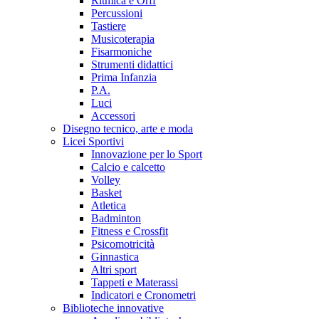
Ritmica e Orff
Percussioni
Tastiere
Musicoterapia
Fisarmoniche
Strumenti didattici
Prima Infanzia
P.A.
Luci
Accessori
Disegno tecnico, arte e moda
Licei Sportivi
Innovazione per lo Sport
Calcio e calcetto
Volley
Basket
Atletica
Badminton
Fitness e Crossfit
Psicomotricità
Ginnastica
Altri sport
Tappeti e Materassi
Indicatori e Cronometri
Biblioteche innovative