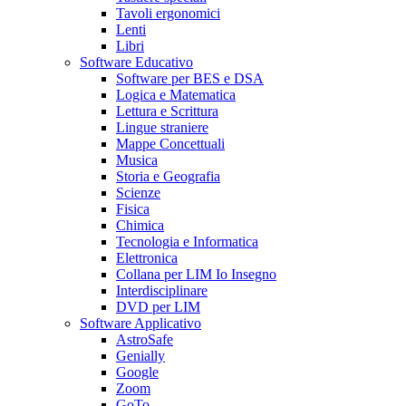
Tavoli ergonomici
Lenti
Libri
Software Educativo
Software per BES e DSA
Logica e Matematica
Lettura e Scrittura
Lingue straniere
Mappe Concettuali
Musica
Storia e Geografia
Scienze
Fisica
Chimica
Tecnologia e Informatica
Elettronica
Collana per LIM Io Insegno
Interdisciplinare
DVD per LIM
Software Applicativo
AstroSafe
Genially
Google
Zoom
GoTo