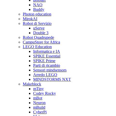
Booster
NAO
Buddy
Photon education
MirokAI
Robot di Servizio
uServe
Double 3
Robot Quadrupede
CampuStore for Africa
LEGO Education
Informatica e IA
SPIKE Essential
SPIKE Prime
Parti di ricambio
Sensori mindsensors
Arredo LEGO
MINDSTORMS NXT
Makeblock
mTiny
Codey Rocky
mBot
Neuron
mBuild
CyberPi