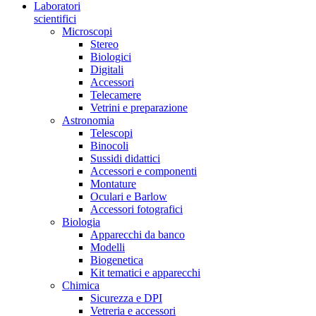
Laboratori
scientifici
Microscopi
Stereo
Biologici
Digitali
Accessori
Telecamere
Vetrini e preparazione
Astronomia
Telescopi
Binocoli
Sussidi didattici
Accessori e componenti
Montature
Oculari e Barlow
Accessori fotografici
Biologia
Apparecchi da banco
Modelli
Biogenetica
Kit tematici e apparecchi
Chimica
Sicurezza e DPI
Vetreria e accessori