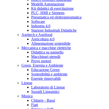
Modelli Automazione
Kit didattici di esercitazione
PLC, HMI e Siemens
Pneumatica ed elettropneumatica
Software
Industria 4.0
Stazioni Industriali Didattiche
Agritech e Agrifood
Agricoltura 4.0
Alimentazione sostenibile
Meccanica e macchine elettriche
Didattica su pannello
Macchinari utensili
Prove motori
Green, Energia e Ambiente
Educazione Green
Sostenibilità e ambiente
Energie rinnovabili
Lingue
Laboratorio di Lingue
Sussidi Linguistici
Musica
Chitarre - Bassi
Fiati