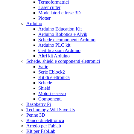
Termoformatrici
Laser cutter
Modellatori e frese 3D
Plotter
Arduino
Arduino Education Kit
Arduino Robotica e Alvik
Schede e componenti Arduino
Arduino PLC kit
Certificazioni Arduino
Altri kit Arduino
Schede, shield e componenti elettronici
Varie
Serie Eblock2
Kit di elettronica
Schede
Shield
Motori e servo
Componenti
Raspberry Pi
Technology Will Save Us
Penne 3D
Banco di elettronica
Arredo per Fablab
Kit per FabLab