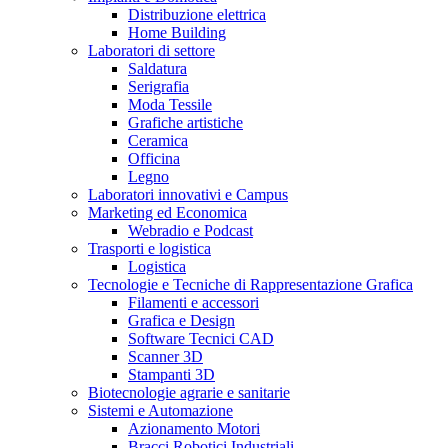
Distribuzione elettrica
Home Building
Laboratori di settore
Saldatura
Serigrafia
Moda Tessile
Grafiche artistiche
Ceramica
Officina
Legno
Laboratori innovativi e Campus
Marketing ed Economica
Webradio e Podcast
Trasporti e logistica
Logistica
Tecnologie e Tecniche di Rappresentazione Grafica
Filamenti e accessori
Grafica e Design
Software Tecnici CAD
Scanner 3D
Stampanti 3D
Biotecnologie agrarie e sanitarie
Sistemi e Automazione
Azionamento Motori
Bracci Robotici Industriali