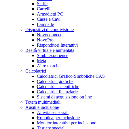
Staffe
Carrelli
Armadietti PC
Casse e Cavi
Lampade
Dispositivi di condivisione
Novoconnect
NovoPro
Risponditori Interattivi
Realtà virtuale e aumentata
Simbi experience
Meta
Altre marche
Calcolatrici
Calcolatrici Grafico-Simboliche CAS
Calcolatrici grafiche
Calcolatrici scientifiche
Calcolatrici finanziarie
Sistemi di acquisizione on line
Totem multimediali
Ausili e inclusione
Attività sensoriali
Robotica per inclusione
Monitor interattivi per inclusione
Tastiere speciali