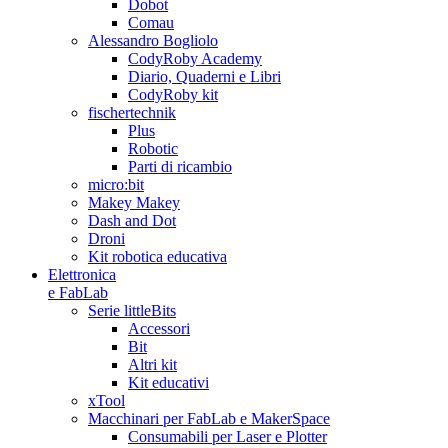
Dobot
Comau
Alessandro Bogliolo
CodyRoby Academy
Diario, Quaderni e Libri
CodyRoby kit
fischertechnik
Plus
Robotic
Parti di ricambio
micro:bit
Makey Makey
Dash and Dot
Droni
Kit robotica educativa
Elettronica
e FabLab
Serie littleBits
Accessori
Bit
Altri kit
Kit educativi
xTool
Macchinari per FabLab e MakerSpace
Consumabili per Laser e Plotter