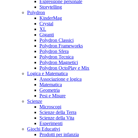
Espressione personale
Storytelling
Polydron
KinderMag
Crystal
XL
Giganti
Polydron Classici
Polydron Frameworks
Polydron Sfera
Polydron Tecnica
Polydron Magnetici
Polydron OctoPlay e Mix
Logica e Matematica
Associazione e logica
Matematica
Geometria
Pesi e Misure
Scienze
Microscopi
Scienze della Terra
Scienze della Vita
Esperimenti
Giochi Educativi
Prodotti per infanzia