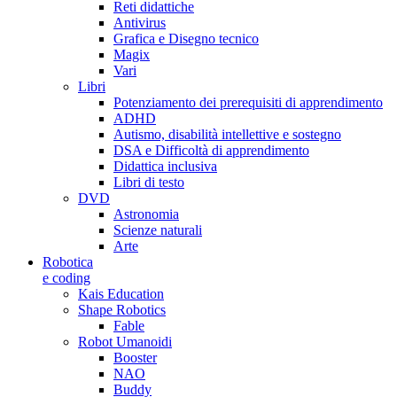
Reti didattiche
Antivirus
Grafica e Disegno tecnico
Magix
Vari
Libri
Potenziamento dei prerequisiti di apprendimento
ADHD
Autismo, disabilità intellettive e sostegno
DSA e Difficoltà di apprendimento
Didattica inclusiva
Libri di testo
DVD
Astronomia
Scienze naturali
Arte
Robotica
e coding
Kais Education
Shape Robotics
Fable
Robot Umanoidi
Booster
NAO
Buddy