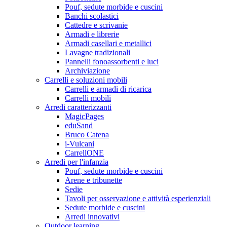
Pouf, sedute morbide e cuscini
Banchi scolastici
Cattedre e scrivanie
Armadi e librerie
Armadi casellari e metallici
Lavagne tradizionali
Pannelli fonoassorbenti e luci
Archiviazione
Carrelli e soluzioni mobili
Carrelli e armadi di ricarica
Carrelli mobili
Arredi caratterizzanti
MagicPages
eduSand
Bruco Catena
i-Vulcani
CarrellONE
Arredi per l'infanzia
Pouf, sedute morbide e cuscini
Arene e tribunette
Sedie
Tavoli per osservazione e attività esperienziali
Sedute morbide e cuscini
Arredi innovativi
Outdoor learning