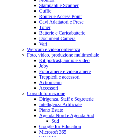
Stampanti e Scanner
Cuffie
Router e Access Point
Cavi Adattatori e Prese
Toner
Batterie e Caricabatterie
Document Camera
Vari
Webcam e videoconferenza
Foto, video, produzione multimediale
Kit podcast, audio e video
Joby
Fotocamere e videocamere
Treppiedi e accessori
Action cam
Accessori
Corsi di formazione
Dirigenza, Staff e Segreterie
Intelligenza Artificiale
Piano Estate
Agenda Nord e Agenda Sud
Sud
Google for Education
Microsoft 365