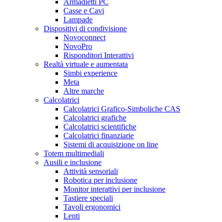
Armadietti PC
Casse e Cavi
Lampade
Dispositivi di condivisione
Novoconnect
NovoPro
Risponditori Interattivi
Realtà virtuale e aumentata
Simbi experience
Meta
Altre marche
Calcolatrici
Calcolatrici Grafico-Simboliche CAS
Calcolatrici grafiche
Calcolatrici scientifiche
Calcolatrici finanziarie
Sistemi di acquisizione on line
Totem multimediali
Ausili e inclusione
Attività sensoriali
Robotica per inclusione
Monitor interattivi per inclusione
Tastiere speciali
Tavoli ergonomici
Lenti