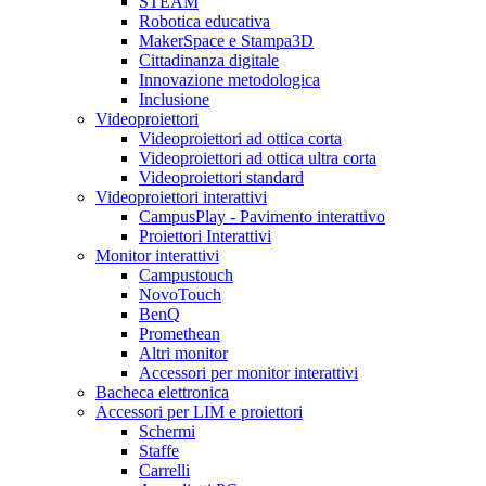
STEAM
Robotica educativa
MakerSpace e Stampa3D
Cittadinanza digitale
Innovazione metodologica
Inclusione
Videoproiettori
Videoproiettori ad ottica corta
Videoproiettori ad ottica ultra corta
Videoproiettori standard
Videoproiettori interattivi
CampusPlay - Pavimento interattivo
Proiettori Interattivi
Monitor interattivi
Campustouch
NovoTouch
BenQ
Promethean
Altri monitor
Accessori per monitor interattivi
Bacheca elettronica
Accessori per LIM e proiettori
Schermi
Staffe
Carrelli