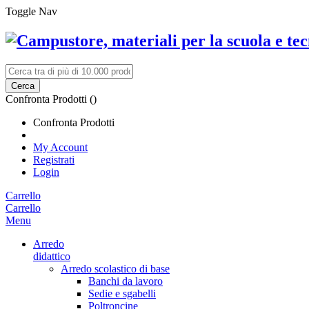
Toggle Nav
Cerca
Confronta Prodotti (
)
Confronta Prodotti
My Account
Registrati
Login
Carrello
Carrello
Menu
Arredo
didattico
Arredo scolastico di base
Banchi da lavoro
Sedie e sgabelli
Poltroncine