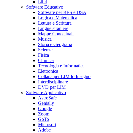
Libri
Software Educativo
Software per BES e DSA
Logica e Matematica
Lettura e Scrittura
Lingue straniere
Mappe Concettuali
Musica
Storia e Geografia
Scienze
Fisica
Chimica
Tecnologia e Informatica
Elettronica
Collana per LIM Io Insegno
Interdisciplinare
DVD per LIM
Software Applicativo
AstroSafe
Genially
Google
Zoom
GoTo
Microsoft
Adobe