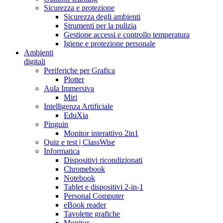
Sicurezza e protezione
Sicurezza degli ambienti
Strumenti per la pulizia
Gestione accessi e controllo temperatura
Igiene e protezione personale
Ambienti
digitali
Periferiche per Grafica
Plotter
Aula Immersiva
Miri
Intelligenza Artificiale
EduXia
Pinguin
Monitor interattivo 2in1
Quiz e test | ClassWise
Informatica
Dispositivi ricondizionati
Chromebook
Notebook
Tablet e dispositivi 2-in-1
Personal Computer
eBook reader
Tavolette grafiche
Monitor