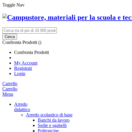
Toggle Nav
Cerca
Confronta Prodotti (
)
Confronta Prodotti
My Account
Registrati
Login
Carrello
Carrello
Menu
Arredo
didattico
Arredo scolastico di base
Banchi da lavoro
Sedie e sgabelli
Poltroncine