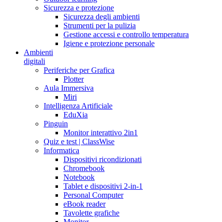
Sicurezza e protezione
Sicurezza degli ambienti
Strumenti per la pulizia
Gestione accessi e controllo temperatura
Igiene e protezione personale
Ambienti
digitali
Periferiche per Grafica
Plotter
Aula Immersiva
Miri
Intelligenza Artificiale
EduXia
Pinguin
Monitor interattivo 2in1
Quiz e test | ClassWise
Informatica
Dispositivi ricondizionati
Chromebook
Notebook
Tablet e dispositivi 2-in-1
Personal Computer
eBook reader
Tavolette grafiche
Monitor