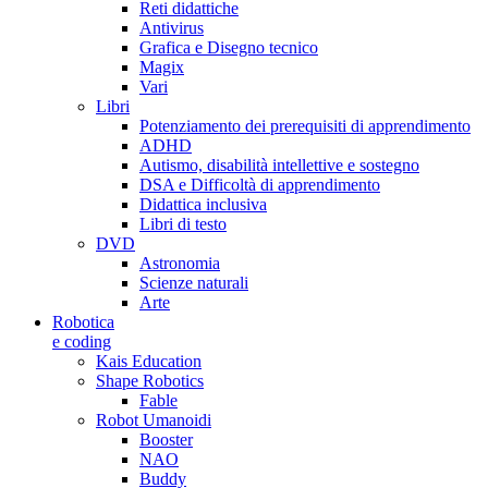
Reti didattiche
Antivirus
Grafica e Disegno tecnico
Magix
Vari
Libri
Potenziamento dei prerequisiti di apprendimento
ADHD
Autismo, disabilità intellettive e sostegno
DSA e Difficoltà di apprendimento
Didattica inclusiva
Libri di testo
DVD
Astronomia
Scienze naturali
Arte
Robotica
e coding
Kais Education
Shape Robotics
Fable
Robot Umanoidi
Booster
NAO
Buddy