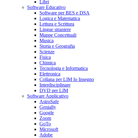
Libri
Software Educativo
Software per BES e DSA
Logica e Matematica
Lettura e Scrittura
Lingue straniere
Mappe Concettuali
Musica
Storia e Geografia
Scienze
Fisica
Chimica
Tecnologia e Informatica
Elettronica
Collana per LIM Io Insegno
Interdisciplinare
DVD per LIM
Software Applicativo
AstroSafe
Genially
Google
Zoom
GoTo
Microsoft
Adobe