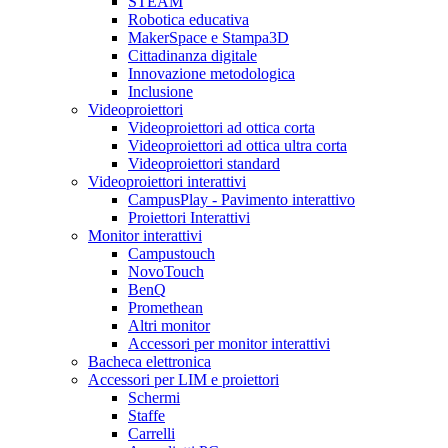
STEAM
Robotica educativa
MakerSpace e Stampa3D
Cittadinanza digitale
Innovazione metodologica
Inclusione
Videoproiettori
Videoproiettori ad ottica corta
Videoproiettori ad ottica ultra corta
Videoproiettori standard
Videoproiettori interattivi
CampusPlay - Pavimento interattivo
Proiettori Interattivi
Monitor interattivi
Campustouch
NovoTouch
BenQ
Promethean
Altri monitor
Accessori per monitor interattivi
Bacheca elettronica
Accessori per LIM e proiettori
Schermi
Staffe
Carrelli