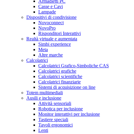
Armadietti PC
Casse e Cavi
Lampade
Dispositivi di condivisione
Novoconnect
NovoPro
Risponditori Interattivi
Realtà virtuale e aumentata
Simbi experience
Meta
Altre marche
Calcolatrici
Calcolatrici Grafico-Simboliche CAS
Calcolatrici grafiche
Calcolatrici scientifiche
Calcolatrici finanziarie
Sistemi di acquisizione on line
Totem multimediali
Ausili e inclusione
Attività sensoriali
Robotica per inclusione
Monitor interattivi per inclusione
Tastiere speciali
Tavoli ergonomici
Lenti