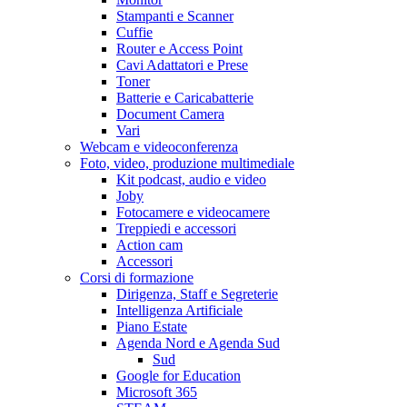
Stampanti e Scanner
Cuffie
Router e Access Point
Cavi Adattatori e Prese
Toner
Batterie e Caricabatterie
Document Camera
Vari
Webcam e videoconferenza
Foto, video, produzione multimediale
Kit podcast, audio e video
Joby
Fotocamere e videocamere
Treppiedi e accessori
Action cam
Accessori
Corsi di formazione
Dirigenza, Staff e Segreterie
Intelligenza Artificiale
Piano Estate
Agenda Nord e Agenda Sud
Sud
Google for Education
Microsoft 365