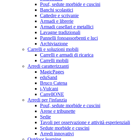
Pouf, sedute morbide e cuscini
Banchi scolastici
Cattedre e scrivanie
Armadi e librerie
Armadi casellari e metallici
Lavagne tradizionali
Pannelli fonoassorbenti e luci
Archiviazione
Carrelli e soluzioni mobili
Carrelli e armadi di ricarica
Carrelli mobili
Arredi caratterizzanti
MagicPages
eduSand
Bruco Catena
i-Vulcani
CarrellONE
Arredi per l'infanzia
Pouf, sedute morbide e cuscini
Arene e tribunette
Sedie
Tavoli per osservazione e attività esperienziali
Sedute morbide e cuscini
Arredi innovativi
Outdoor learning