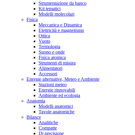
Strumentazione da banco
Kit tematici
Modelli molecolari
Fisica
Meccanica e Dinamica
Elettricità e magnetismo
Ottica
Vuoto
Termologia
Suono e onde
Fisica atomica
Strumenti di misura
Alimentatori
Accessori
Energie alternative, Meteo e Ambiente
Stazioni meteo
Energie rinnovabili
Ambiente ed ecologia
Anatomia
Modelli anatomici
Tavole anatomiche
Bilance
Analitiche
Compatte
Di precisione