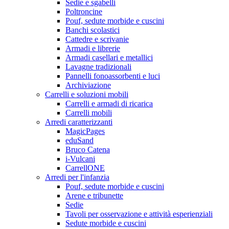
Sedie e sgabelli
Poltroncine
Pouf, sedute morbide e cuscini
Banchi scolastici
Cattedre e scrivanie
Armadi e librerie
Armadi casellari e metallici
Lavagne tradizionali
Pannelli fonoassorbenti e luci
Archiviazione
Carrelli e soluzioni mobili
Carrelli e armadi di ricarica
Carrelli mobili
Arredi caratterizzanti
MagicPages
eduSand
Bruco Catena
i-Vulcani
CarrellONE
Arredi per l'infanzia
Pouf, sedute morbide e cuscini
Arene e tribunette
Sedie
Tavoli per osservazione e attività esperienziali
Sedute morbide e cuscini