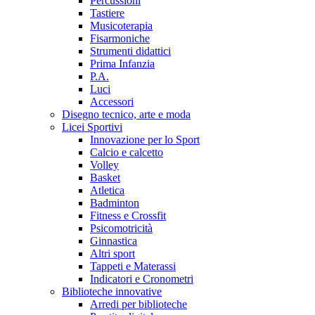
Percussioni
Tastiere
Musicoterapia
Fisarmoniche
Strumenti didattici
Prima Infanzia
P.A.
Luci
Accessori
Disegno tecnico, arte e moda
Licei Sportivi
Innovazione per lo Sport
Calcio e calcetto
Volley
Basket
Atletica
Badminton
Fitness e Crossfit
Psicomotricità
Ginnastica
Altri sport
Tappeti e Materassi
Indicatori e Cronometri
Biblioteche innovative
Arredi per biblioteche