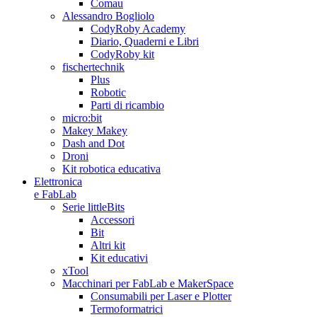
Comau
Alessandro Bogliolo
CodyRoby Academy
Diario, Quaderni e Libri
CodyRoby kit
fischertechnik
Plus
Robotic
Parti di ricambio
micro:bit
Makey Makey
Dash and Dot
Droni
Kit robotica educativa
Elettronica
e FabLab
Serie littleBits
Accessori
Bit
Altri kit
Kit educativi
xTool
Macchinari per FabLab e MakerSpace
Consumabili per Laser e Plotter
Termoformatrici