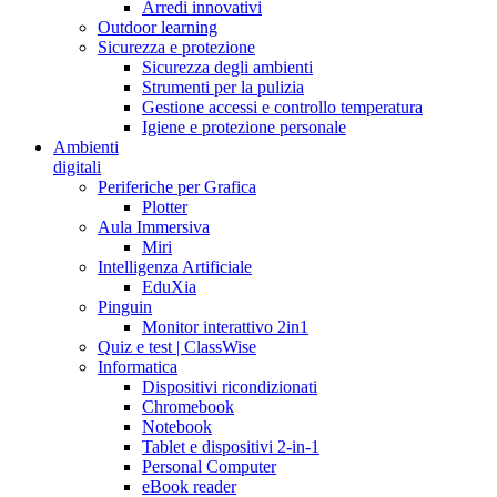
Arredi innovativi
Outdoor learning
Sicurezza e protezione
Sicurezza degli ambienti
Strumenti per la pulizia
Gestione accessi e controllo temperatura
Igiene e protezione personale
Ambienti
digitali
Periferiche per Grafica
Plotter
Aula Immersiva
Miri
Intelligenza Artificiale
EduXia
Pinguin
Monitor interattivo 2in1
Quiz e test | ClassWise
Informatica
Dispositivi ricondizionati
Chromebook
Notebook
Tablet e dispositivi 2-in-1
Personal Computer
eBook reader