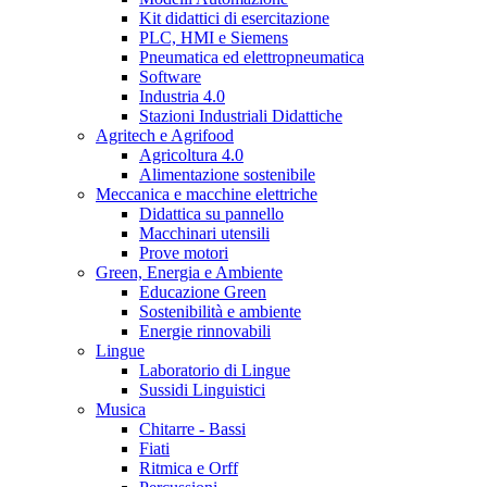
Kit didattici di esercitazione
PLC, HMI e Siemens
Pneumatica ed elettropneumatica
Software
Industria 4.0
Stazioni Industriali Didattiche
Agritech e Agrifood
Agricoltura 4.0
Alimentazione sostenibile
Meccanica e macchine elettriche
Didattica su pannello
Macchinari utensili
Prove motori
Green, Energia e Ambiente
Educazione Green
Sostenibilità e ambiente
Energie rinnovabili
Lingue
Laboratorio di Lingue
Sussidi Linguistici
Musica
Chitarre - Bassi
Fiati
Ritmica e Orff