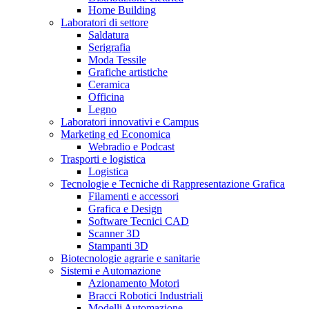
Home Building
Laboratori di settore
Saldatura
Serigrafia
Moda Tessile
Grafiche artistiche
Ceramica
Officina
Legno
Laboratori innovativi e Campus
Marketing ed Economica
Webradio e Podcast
Trasporti e logistica
Logistica
Tecnologie e Tecniche di Rappresentazione Grafica
Filamenti e accessori
Grafica e Design
Software Tecnici CAD
Scanner 3D
Stampanti 3D
Biotecnologie agrarie e sanitarie
Sistemi e Automazione
Azionamento Motori
Bracci Robotici Industriali
Modelli Automazione