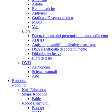
Adobe
Reti didattiche
Antivirus
Grafica e Disegno tecnico
Magix
Vari
Libri
Potenziamento dei prerequisiti di apprendimento
ADHD
Autismo, disabilità intellettive e sostegno
DSA e Difficoltà di apprendimento
Didattica inclusiva
Libri di testo
DVD
Astronomia
Scienze naturali
Arte
Robotica
e coding
Kais Education
Shape Robotics
Fable
Robot Umanoidi
Booster