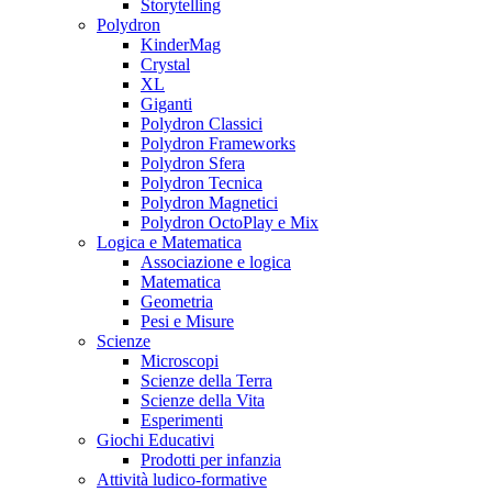
Storytelling
Polydron
KinderMag
Crystal
XL
Giganti
Polydron Classici
Polydron Frameworks
Polydron Sfera
Polydron Tecnica
Polydron Magnetici
Polydron OctoPlay e Mix
Logica e Matematica
Associazione e logica
Matematica
Geometria
Pesi e Misure
Scienze
Microscopi
Scienze della Terra
Scienze della Vita
Esperimenti
Giochi Educativi
Prodotti per infanzia
Attività ludico-formative