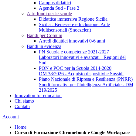
Campus didattici
Agenda Sud - Fase 2
Altri fondi per le scuole
Didattica immersiva Regione Sicilia
Sicilia - Benessere e Inclusione: Aule
Multisensoriali (Snoezelen)
Bandi per Comuni
Arredi didattici innovativi 0-6 anni
Bandi in evidenza
PN Scuola e competenze 2021-2027
Laboratori innovativi e avanzati - Regioni del
Sud
PON e POC per la Scuola 2014-2020
DM 38/2026 - Acquisto dispositivi e Sussidi
Piano Nazionale di Ripresa e Resilienza (PNRR)
Snodi formativi per l'Intelligenza Artificiale - DM
219/2025
Innovation for education
Chi siamo
Contatti
Account
Home
Corso di Formazione Chromebook e Google Workspace