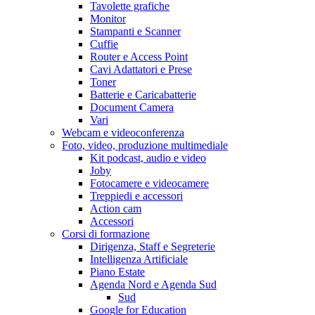
Tavolette grafiche
Monitor
Stampanti e Scanner
Cuffie
Router e Access Point
Cavi Adattatori e Prese
Toner
Batterie e Caricabatterie
Document Camera
Vari
Webcam e videoconferenza
Foto, video, produzione multimediale
Kit podcast, audio e video
Joby
Fotocamere e videocamere
Treppiedi e accessori
Action cam
Accessori
Corsi di formazione
Dirigenza, Staff e Segreterie
Intelligenza Artificiale
Piano Estate
Agenda Nord e Agenda Sud
Sud
Google for Education