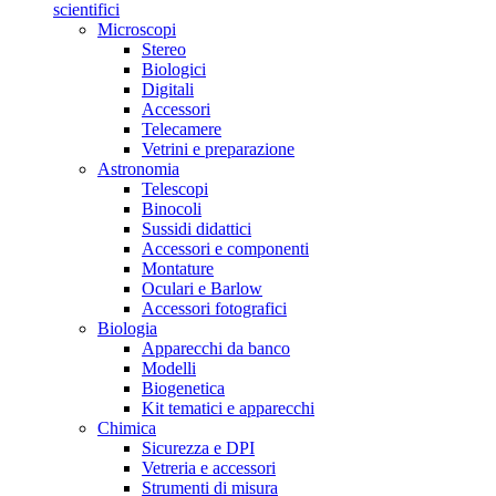
scientifici
Microscopi
Stereo
Biologici
Digitali
Accessori
Telecamere
Vetrini e preparazione
Astronomia
Telescopi
Binocoli
Sussidi didattici
Accessori e componenti
Montature
Oculari e Barlow
Accessori fotografici
Biologia
Apparecchi da banco
Modelli
Biogenetica
Kit tematici e apparecchi
Chimica
Sicurezza e DPI
Vetreria e accessori
Strumenti di misura