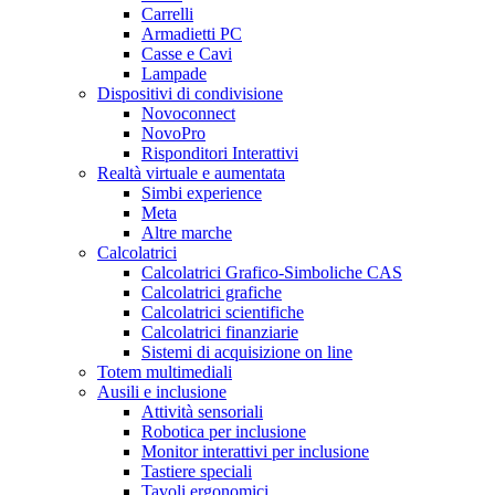
Carrelli
Armadietti PC
Casse e Cavi
Lampade
Dispositivi di condivisione
Novoconnect
NovoPro
Risponditori Interattivi
Realtà virtuale e aumentata
Simbi experience
Meta
Altre marche
Calcolatrici
Calcolatrici Grafico-Simboliche CAS
Calcolatrici grafiche
Calcolatrici scientifiche
Calcolatrici finanziarie
Sistemi di acquisizione on line
Totem multimediali
Ausili e inclusione
Attività sensoriali
Robotica per inclusione
Monitor interattivi per inclusione
Tastiere speciali
Tavoli ergonomici