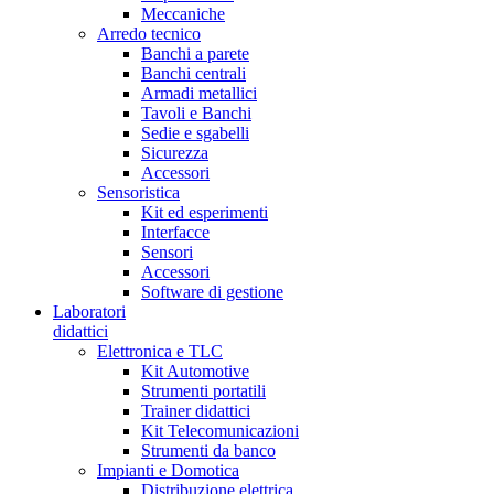
Meccaniche
Arredo tecnico
Banchi a parete
Banchi centrali
Armadi metallici
Tavoli e Banchi
Sedie e sgabelli
Sicurezza
Accessori
Sensoristica
Kit ed esperimenti
Interfacce
Sensori
Accessori
Software di gestione
Laboratori
didattici
Elettronica e TLC
Kit Automotive
Strumenti portatili
Trainer didattici
Kit Telecomunicazioni
Strumenti da banco
Impianti e Domotica
Distribuzione elettrica