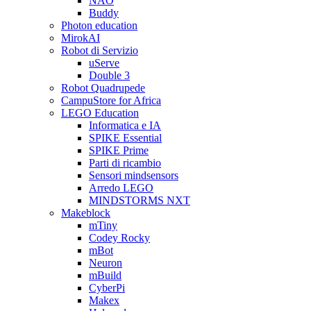
NAO
Buddy
Photon education
MirokAI
Robot di Servizio
uServe
Double 3
Robot Quadrupede
CampuStore for Africa
LEGO Education
Informatica e IA
SPIKE Essential
SPIKE Prime
Parti di ricambio
Sensori mindsensors
Arredo LEGO
MINDSTORMS NXT
Makeblock
mTiny
Codey Rocky
mBot
Neuron
mBuild
CyberPi
Makex