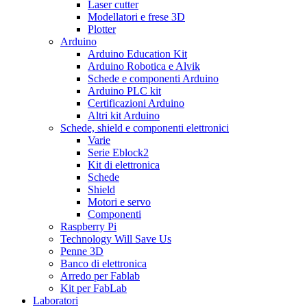
Laser cutter
Modellatori e frese 3D
Plotter
Arduino
Arduino Education Kit
Arduino Robotica e Alvik
Schede e componenti Arduino
Arduino PLC kit
Certificazioni Arduino
Altri kit Arduino
Schede, shield e componenti elettronici
Varie
Serie Eblock2
Kit di elettronica
Schede
Shield
Motori e servo
Componenti
Raspberry Pi
Technology Will Save Us
Penne 3D
Banco di elettronica
Arredo per Fablab
Kit per FabLab
Laboratori