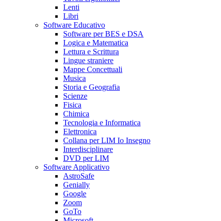
Lenti
Libri
Software Educativo
Software per BES e DSA
Logica e Matematica
Lettura e Scrittura
Lingue straniere
Mappe Concettuali
Musica
Storia e Geografia
Scienze
Fisica
Chimica
Tecnologia e Informatica
Elettronica
Collana per LIM Io Insegno
Interdisciplinare
DVD per LIM
Software Applicativo
AstroSafe
Genially
Google
Zoom
GoTo
Microsoft