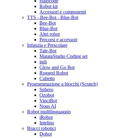
Halocode
Robot kit
Accessori e componenti
TTS - Bee-Bot - Blue-Bot
Bee-Bot
Blue-Bot
Altri robot
Percorsi e accessori
Infanzia e Prescolare
Tale-Bot
MatataStudio Coding set
indi
Glow and Go Bot
Rugged Robot
Cubetto
Programmazione a blocchi (Scratch)
Sphero
Ozobot
VinciBot
Nous AI
Robot multilinguaggio
iRobot
Intelino
Bracci robotici
Dobot