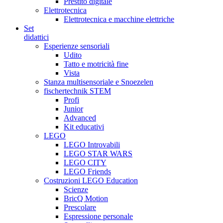
Prestito digitale
Elettrotecnica
Elettrotecnica e macchine elettriche
Set
didattici
Esperienze sensoriali
Udito
Tatto e motricità fine
Vista
Stanza multisensoriale e Snoezelen
fischertechnik STEM
Profi
Junior
Advanced
Kit educativi
LEGO
LEGO Introvabili
LEGO STAR WARS
LEGO CITY
LEGO Friends
Costruzioni LEGO Education
Scienze
BricQ Motion
Prescolare
Espressione personale