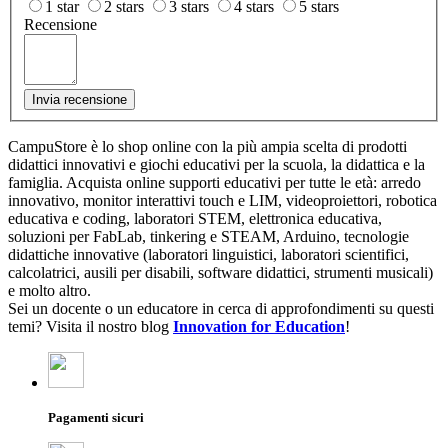
1 star
2 stars
3 stars
4 stars
5 stars
Recensione
Invia recensione
CampuStore è lo shop online con la più ampia scelta di prodotti
didattici innovativi e giochi educativi per la scuola, la didattica e la
famiglia. Acquista online supporti educativi per tutte le età: arredo
innovativo, monitor interattivi touch e LIM, videoproiettori, robotica
educativa e coding, laboratori STEM, elettronica educativa,
soluzioni per FabLab, tinkering e STEAM, Arduino, tecnologie
didattiche innovative (laboratori linguistici, laboratori scientifici,
calcolatrici, ausili per disabili, software didattici, strumenti musicali)
e molto altro.
Sei un docente o un educatore in cerca di approfondimenti su questi
temi? Visita il nostro blog
Innovation for Education
!
Pagamenti sicuri