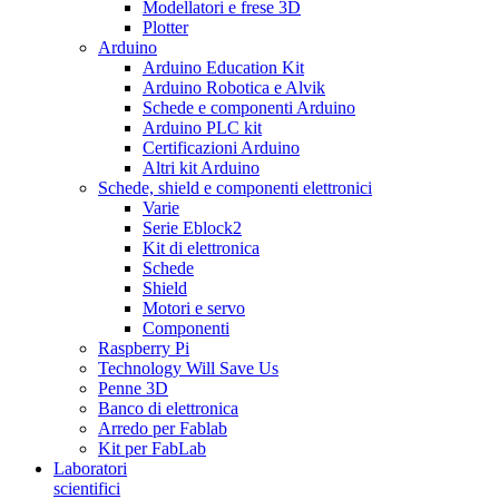
Modellatori e frese 3D
Plotter
Arduino
Arduino Education Kit
Arduino Robotica e Alvik
Schede e componenti Arduino
Arduino PLC kit
Certificazioni Arduino
Altri kit Arduino
Schede, shield e componenti elettronici
Varie
Serie Eblock2
Kit di elettronica
Schede
Shield
Motori e servo
Componenti
Raspberry Pi
Technology Will Save Us
Penne 3D
Banco di elettronica
Arredo per Fablab
Kit per FabLab
Laboratori
scientifici