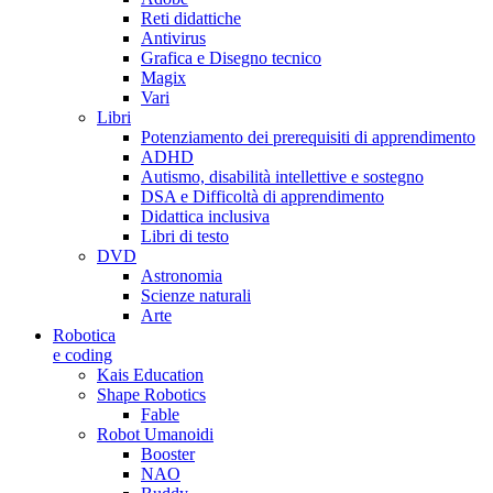
Reti didattiche
Antivirus
Grafica e Disegno tecnico
Magix
Vari
Libri
Potenziamento dei prerequisiti di apprendimento
ADHD
Autismo, disabilità intellettive e sostegno
DSA e Difficoltà di apprendimento
Didattica inclusiva
Libri di testo
DVD
Astronomia
Scienze naturali
Arte
Robotica
e coding
Kais Education
Shape Robotics
Fable
Robot Umanoidi
Booster
NAO