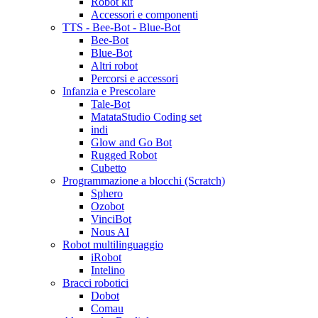
Robot kit
Accessori e componenti
TTS - Bee-Bot - Blue-Bot
Bee-Bot
Blue-Bot
Altri robot
Percorsi e accessori
Infanzia e Prescolare
Tale-Bot
MatataStudio Coding set
indi
Glow and Go Bot
Rugged Robot
Cubetto
Programmazione a blocchi (Scratch)
Sphero
Ozobot
VinciBot
Nous AI
Robot multilinguaggio
iRobot
Intelino
Bracci robotici
Dobot
Comau