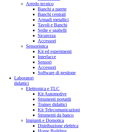
Arredo tecnico
Banchi a parete
Banchi centrali
Armadi metallici
Tavoli e Banchi
Sedie e sgabelli
Sicurezza
Accessori
Sensoristica
Kit ed esperimenti
Interfacce
Sensori
Accessori
Software di gestione
Laboratori
didattici
Elettronica e TLC
Kit Automotive
Strumenti portatili
Trainer didattici
Kit Telecomunicazioni
Strumenti da banco
Impianti e Domotica
Distribuzione elettrica
Home Building