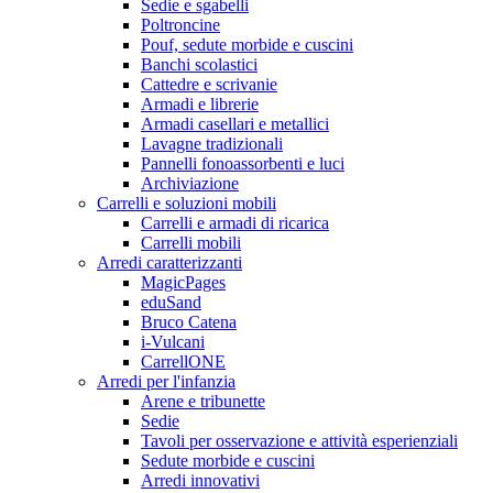
Sedie e sgabelli
Poltroncine
Pouf, sedute morbide e cuscini
Banchi scolastici
Cattedre e scrivanie
Armadi e librerie
Armadi casellari e metallici
Lavagne tradizionali
Pannelli fonoassorbenti e luci
Archiviazione
Carrelli e soluzioni mobili
Carrelli e armadi di ricarica
Carrelli mobili
Arredi caratterizzanti
MagicPages
eduSand
Bruco Catena
i-Vulcani
CarrellONE
Arredi per l'infanzia
Arene e tribunette
Sedie
Tavoli per osservazione e attività esperienziali
Sedute morbide e cuscini
Arredi innovativi