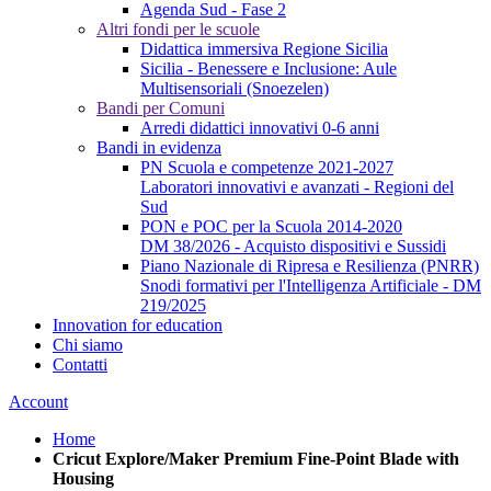
Agenda Sud - Fase 2
Altri fondi per le scuole
Didattica immersiva Regione Sicilia
Sicilia - Benessere e Inclusione: Aule
Multisensoriali (Snoezelen)
Bandi per Comuni
Arredi didattici innovativi 0-6 anni
Bandi in evidenza
PN Scuola e competenze 2021-2027
Laboratori innovativi e avanzati - Regioni del
Sud
PON e POC per la Scuola 2014-2020
DM 38/2026 - Acquisto dispositivi e Sussidi
Piano Nazionale di Ripresa e Resilienza (PNRR)
Snodi formativi per l'Intelligenza Artificiale - DM
219/2025
Innovation for education
Chi siamo
Contatti
Account
Home
Cricut Explore/Maker Premium Fine-Point Blade with
Housing