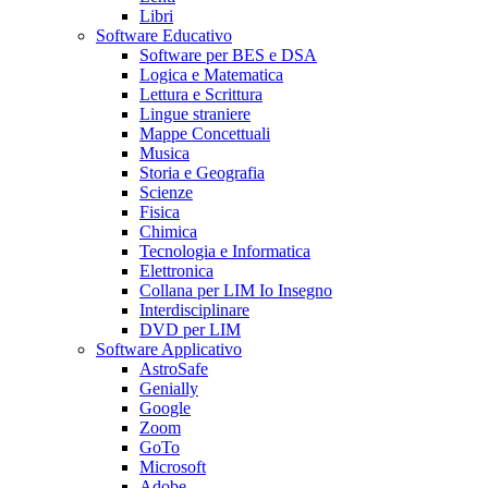
Libri
Software Educativo
Software per BES e DSA
Logica e Matematica
Lettura e Scrittura
Lingue straniere
Mappe Concettuali
Musica
Storia e Geografia
Scienze
Fisica
Chimica
Tecnologia e Informatica
Elettronica
Collana per LIM Io Insegno
Interdisciplinare
DVD per LIM
Software Applicativo
AstroSafe
Genially
Google
Zoom
GoTo
Microsoft
Adobe