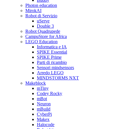
Buddy
Photon education
MirokAI
Robot di Servizio
uServe
Double 3
Robot Quadrupede
CampuStore for Africa
LEGO Education
Informatica e IA
SPIKE Essential
SPIKE Prime
Parti di ricambio
Sensori mindsensors
Arredo LEGO
MINDSTORMS NXT
Makeblock
mTiny
Codey Rocky
mBot
Neuron
mBuild
CyberPi
Makex
Halocode