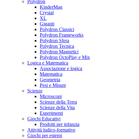
Polydron
KinderMag
Crystal
XL
Giganti
Polydron Classici
Polydron Frameworks
Polydron Sfera
Polydron Tecnica
Polydron Magnetici
Polydron OctoPlay e Mix
Logica e Matematica
Associazione e logica
Matematica
Geometria
Pesi e Misure
Scienze
Microscopi
Scienze della Terra
Scienze della Vita
Esperimenti
Giochi Educativi
Prodotti per infanzia
Attività ludico-formative
Giochi per esterni