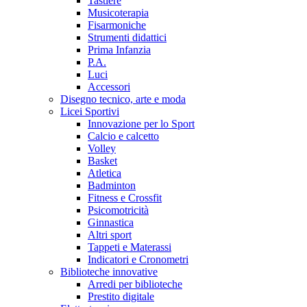
Tastiere
Musicoterapia
Fisarmoniche
Strumenti didattici
Prima Infanzia
P.A.
Luci
Accessori
Disegno tecnico, arte e moda
Licei Sportivi
Innovazione per lo Sport
Calcio e calcetto
Volley
Basket
Atletica
Badminton
Fitness e Crossfit
Psicomotricità
Ginnastica
Altri sport
Tappeti e Materassi
Indicatori e Cronometri
Biblioteche innovative
Arredi per biblioteche
Prestito digitale