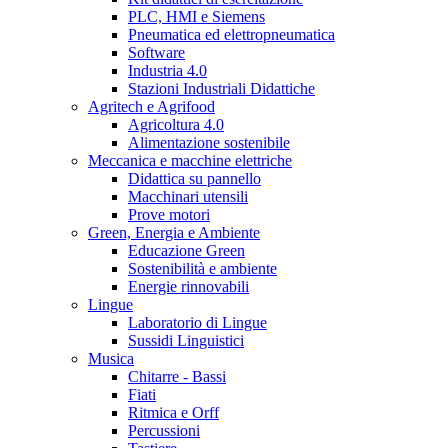
PLC, HMI e Siemens
Pneumatica ed elettropneumatica
Software
Industria 4.0
Stazioni Industriali Didattiche
Agritech e Agrifood
Agricoltura 4.0
Alimentazione sostenibile
Meccanica e macchine elettriche
Didattica su pannello
Macchinari utensili
Prove motori
Green, Energia e Ambiente
Educazione Green
Sostenibilità e ambiente
Energie rinnovabili
Lingue
Laboratorio di Lingue
Sussidi Linguistici
Musica
Chitarre - Bassi
Fiati
Ritmica e Orff
Percussioni