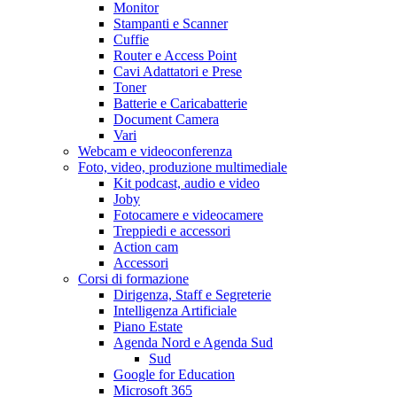
Monitor
Stampanti e Scanner
Cuffie
Router e Access Point
Cavi Adattatori e Prese
Toner
Batterie e Caricabatterie
Document Camera
Vari
Webcam e videoconferenza
Foto, video, produzione multimediale
Kit podcast, audio e video
Joby
Fotocamere e videocamere
Treppiedi e accessori
Action cam
Accessori
Corsi di formazione
Dirigenza, Staff e Segreterie
Intelligenza Artificiale
Piano Estate
Agenda Nord e Agenda Sud
Sud
Google for Education
Microsoft 365