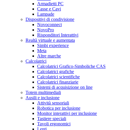
Armadietti PC
Casse e Cavi
Lampade
Dispositivi di condivisione
Novoconnect
NovoPro
Risponditori Interattivi
Realtà virtuale e aumentata
Simbi experience
Meta
Altre marche
Calcolatrici
Calcolatrici Grafico-Simboliche CAS
Calcolatrici grafiche
Calcolatrici scientifiche
Calcolatrici finanziarie
Sistemi di acquisizione on line
Totem multimediali
Ausili e inclusione
Attività sensoriali
Robotica per inclusione
Monitor interattivi per inclusione
Tastiere speciali
Tavoli ergonomici
Lenti