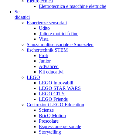
Elettrotecnica
Elettrotecnica e macchine elettriche
Set
didattici
Esperienze sensoriali
Udito
Tatto e motricità fine
Vista
Stanza multisensoriale e Snoezelen
fischertechnik STEM
Profi
Junior
Advanced
Kit educativi
LEGO
LEGO Introvabili
LEGO STAR WARS
LEGO CITY
LEGO Friends
Costruzioni LEGO Education
Scienze
BricQ Motion
Prescolare
Espressione personale
Storytelling