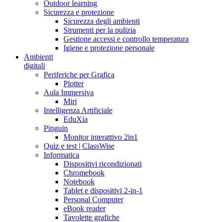
Outdoor learning
Sicurezza e protezione
Sicurezza degli ambienti
Strumenti per la pulizia
Gestione accessi e controllo temperatura
Igiene e protezione personale
Ambienti
digitali
Periferiche per Grafica
Plotter
Aula Immersiva
Miri
Intelligenza Artificiale
EduXia
Pinguin
Monitor interattivo 2in1
Quiz e test | ClassWise
Informatica
Dispositivi ricondizionati
Chromebook
Notebook
Tablet e dispositivi 2-in-1
Personal Computer
eBook reader
Tavolette grafiche