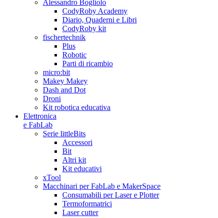
Alessandro Bogliolo
CodyRoby Academy
Diario, Quaderni e Libri
CodyRoby kit
fischertechnik
Plus
Robotic
Parti di ricambio
micro:bit
Makey Makey
Dash and Dot
Droni
Kit robotica educativa
Elettronica
e FabLab
Serie littleBits
Accessori
Bit
Altri kit
Kit educativi
xTool
Macchinari per FabLab e MakerSpace
Consumabili per Laser e Plotter
Termoformatrici
Laser cutter