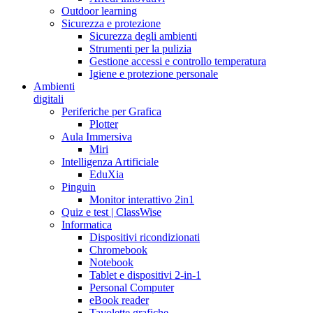
Outdoor learning
Sicurezza e protezione
Sicurezza degli ambienti
Strumenti per la pulizia
Gestione accessi e controllo temperatura
Igiene e protezione personale
Ambienti
digitali
Periferiche per Grafica
Plotter
Aula Immersiva
Miri
Intelligenza Artificiale
EduXia
Pinguin
Monitor interattivo 2in1
Quiz e test | ClassWise
Informatica
Dispositivi ricondizionati
Chromebook
Notebook
Tablet e dispositivi 2-in-1
Personal Computer
eBook reader
Tavolette grafiche