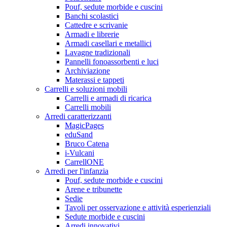
Pouf, sedute morbide e cuscini
Banchi scolastici
Cattedre e scrivanie
Armadi e librerie
Armadi casellari e metallici
Lavagne tradizionali
Pannelli fonoassorbenti e luci
Archiviazione
Materassi e tappeti
Carrelli e soluzioni mobili
Carrelli e armadi di ricarica
Carrelli mobili
Arredi caratterizzanti
MagicPages
eduSand
Bruco Catena
i-Vulcani
CarrellONE
Arredi per l'infanzia
Pouf, sedute morbide e cuscini
Arene e tribunette
Sedie
Tavoli per osservazione e attività esperienziali
Sedute morbide e cuscini
Arredi innovativi