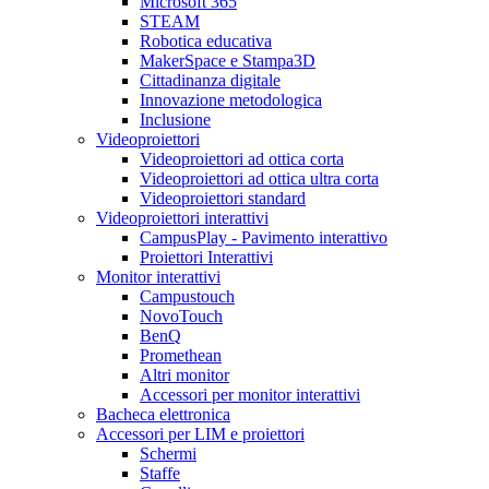
Microsoft 365
STEAM
Robotica educativa
MakerSpace e Stampa3D
Cittadinanza digitale
Innovazione metodologica
Inclusione
Videoproiettori
Videoproiettori ad ottica corta
Videoproiettori ad ottica ultra corta
Videoproiettori standard
Videoproiettori interattivi
CampusPlay - Pavimento interattivo
Proiettori Interattivi
Monitor interattivi
Campustouch
NovoTouch
BenQ
Promethean
Altri monitor
Accessori per monitor interattivi
Bacheca elettronica
Accessori per LIM e proiettori
Schermi
Staffe