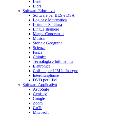
Lenti
Libri
Software Educativo
Software per BES e DSA
Logica e Matematica
Lettura e Scrittura
Lingue straniere
Mappe Concettuali
Musica
Storia e Geografia
Scienze
Fisica
Chimica
Tecnologia e Informatica
Elettronica
Collana per LIM Io Insegno
Interdisciplinare
DVD per LIM
Software Applicativo
AstroSafe
Genially
Google
Zoom
GoTo
Microsoft