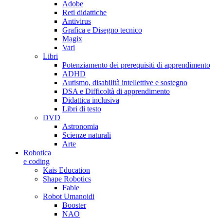
Adobe
Reti didattiche
Antivirus
Grafica e Disegno tecnico
Magix
Vari
Libri
Potenziamento dei prerequisiti di apprendimento
ADHD
Autismo, disabilità intellettive e sostegno
DSA e Difficoltà di apprendimento
Didattica inclusiva
Libri di testo
DVD
Astronomia
Scienze naturali
Arte
Robotica
e coding
Kais Education
Shape Robotics
Fable
Robot Umanoidi
Booster
NAO