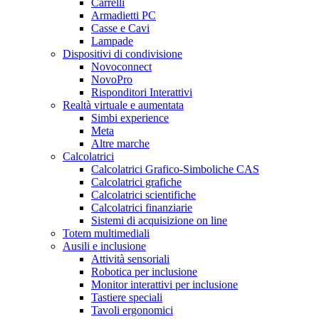
Carrelli
Armadietti PC
Casse e Cavi
Lampade
Dispositivi di condivisione
Novoconnect
NovoPro
Risponditori Interattivi
Realtà virtuale e aumentata
Simbi experience
Meta
Altre marche
Calcolatrici
Calcolatrici Grafico-Simboliche CAS
Calcolatrici grafiche
Calcolatrici scientifiche
Calcolatrici finanziarie
Sistemi di acquisizione on line
Totem multimediali
Ausili e inclusione
Attività sensoriali
Robotica per inclusione
Monitor interattivi per inclusione
Tastiere speciali
Tavoli ergonomici