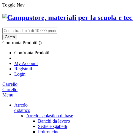
Toggle Nav
Cerca
Confronta Prodotti (
)
Confronta Prodotti
My Account
Registrati
Login
Carrello
Carrello
Menu
Arredo
didattico
Arredo scolastico di base
Banchi da lavoro
Sedie e sgabelli
Poltroncine