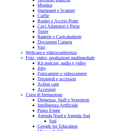
Monitor
Stampanti e Scanner
Cuffie
Router e Access Point
Cavi Adattatori e Prese
Toner
Batterie e Caricabatterie
Document Camera
Vari
Webcam e videoconferenza
Foto, video, produzione multimediale
Kit podcast, audio e video
Joby
Fotocamere e videocamere
Treppiedi e accessori
Action cam
Accessori
Corsi di formazione
Dirigenza, Staff e Segreterie
Intelligenza Artificiale
Piano Estate
Agenda Nord e Agenda Sud
Sud
Google for Education