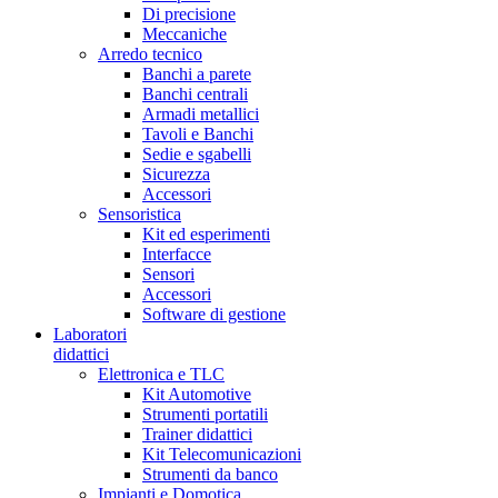
Di precisione
Meccaniche
Arredo tecnico
Banchi a parete
Banchi centrali
Armadi metallici
Tavoli e Banchi
Sedie e sgabelli
Sicurezza
Accessori
Sensoristica
Kit ed esperimenti
Interfacce
Sensori
Accessori
Software di gestione
Laboratori
didattici
Elettronica e TLC
Kit Automotive
Strumenti portatili
Trainer didattici
Kit Telecomunicazioni
Strumenti da banco
Impianti e Domotica