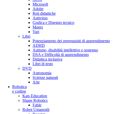
Microsoft
Adobe
Reti didattiche
Antivirus
Grafica e Disegno tecnico
Magix
Vari
Libri
Potenziamento dei prerequisiti di apprendimento
ADHD
Autismo, disabilità intellettive e sostegno
DSA e Difficoltà di apprendimento
Didattica inclusiva
Libri di testo
DVD
Astronomia
Scienze naturali
Arte
Robotica
e coding
Kais Education
Shape Robotics
Fable
Robot Umanoidi