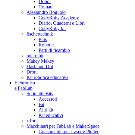
Dobot
Comau
Alessandro Bogliolo
CodyRoby Academy
Diario, Quaderni e Libri
CodyRoby kit
fischertechnik
Plus
Robotic
Parti di ricambio
micro:bit
Makey Makey
Dash and Dot
Droni
Kit robotica educativa
Elettronica
e FabLab
Serie littleBits
Accessori
Bit
Altri kit
Kit educativi
xTool
Macchinari per FabLab e MakerSpace
Consumabili per Laser e Plotter