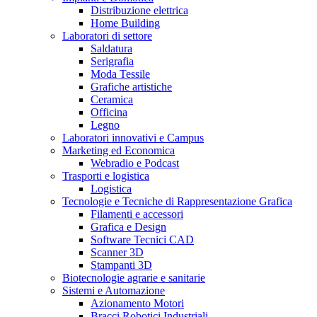
Distribuzione elettrica
Home Building
Laboratori di settore
Saldatura
Serigrafia
Moda Tessile
Grafiche artistiche
Ceramica
Officina
Legno
Laboratori innovativi e Campus
Marketing ed Economica
Webradio e Podcast
Trasporti e logistica
Logistica
Tecnologie e Tecniche di Rappresentazione Grafica
Filamenti e accessori
Grafica e Design
Software Tecnici CAD
Scanner 3D
Stampanti 3D
Biotecnologie agrarie e sanitarie
Sistemi e Automazione
Azionamento Motori
Bracci Robotici Industriali