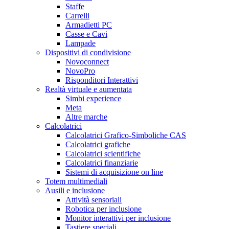
Staffe
Carrelli
Armadietti PC
Casse e Cavi
Lampade
Dispositivi di condivisione
Novoconnect
NovoPro
Risponditori Interattivi
Realtà virtuale e aumentata
Simbi experience
Meta
Altre marche
Calcolatrici
Calcolatrici Grafico-Simboliche CAS
Calcolatrici grafiche
Calcolatrici scientifiche
Calcolatrici finanziarie
Sistemi di acquisizione on line
Totem multimediali
Ausili e inclusione
Attività sensoriali
Robotica per inclusione
Monitor interattivi per inclusione
Tastiere speciali