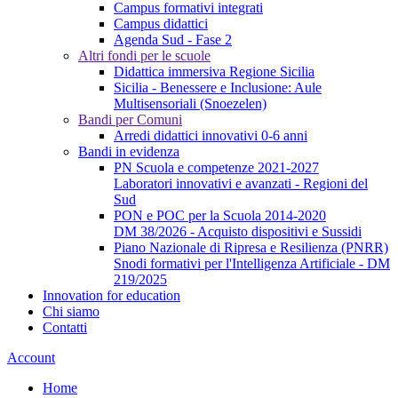
Campus formativi integrati
Campus didattici
Agenda Sud - Fase 2
Altri fondi per le scuole
Didattica immersiva Regione Sicilia
Sicilia - Benessere e Inclusione: Aule
Multisensoriali (Snoezelen)
Bandi per Comuni
Arredi didattici innovativi 0-6 anni
Bandi in evidenza
PN Scuola e competenze 2021-2027
Laboratori innovativi e avanzati - Regioni del
Sud
PON e POC per la Scuola 2014-2020
DM 38/2026 - Acquisto dispositivi e Sussidi
Piano Nazionale di Ripresa e Resilienza (PNRR)
Snodi formativi per l'Intelligenza Artificiale - DM
219/2025
Innovation for education
Chi siamo
Contatti
Account
Home