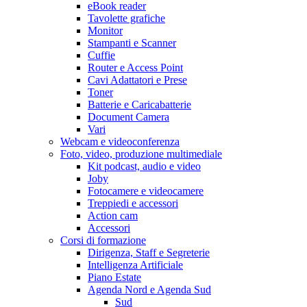
eBook reader
Tavolette grafiche
Monitor
Stampanti e Scanner
Cuffie
Router e Access Point
Cavi Adattatori e Prese
Toner
Batterie e Caricabatterie
Document Camera
Vari
Webcam e videoconferenza
Foto, video, produzione multimediale
Kit podcast, audio e video
Joby
Fotocamere e videocamere
Treppiedi e accessori
Action cam
Accessori
Corsi di formazione
Dirigenza, Staff e Segreterie
Intelligenza Artificiale
Piano Estate
Agenda Nord e Agenda Sud
Sud