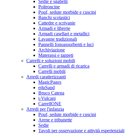
Sedie e sgabelli
Poltroncine
Pouf, sedute morbide e cuscini
Banchi scolastici
Cattedre e scrivanie
Armadi e librerie
Armadi casellari e metallici
Lavagne tradizionali
Pannelli fonoassorbenti e luci
Archiviazione
Materassi e tappeti
Carrelli e soluzioni mobili
Carrelli e armadi di ricarica
Carrelli mobili
Arredi caratterizzanti
MagicPages
eduSand
Bruco Catena
i-Vulcani
CarrellONE
Arredi per l'infanzia
Pouf, sedute morbide e cuscini
Arene e tribunette
Sedie
Tavoli per osservazione e attività esperienziali