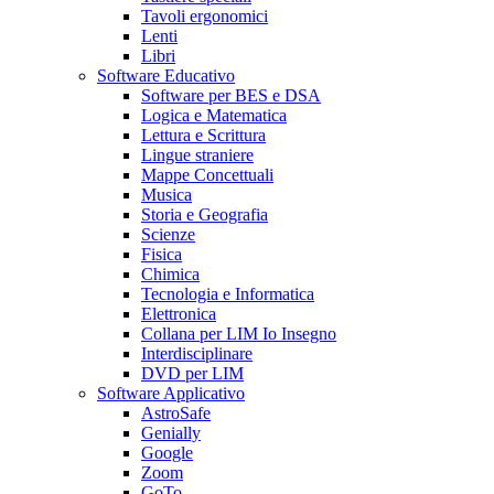
Tavoli ergonomici
Lenti
Libri
Software Educativo
Software per BES e DSA
Logica e Matematica
Lettura e Scrittura
Lingue straniere
Mappe Concettuali
Musica
Storia e Geografia
Scienze
Fisica
Chimica
Tecnologia e Informatica
Elettronica
Collana per LIM Io Insegno
Interdisciplinare
DVD per LIM
Software Applicativo
AstroSafe
Genially
Google
Zoom
GoTo