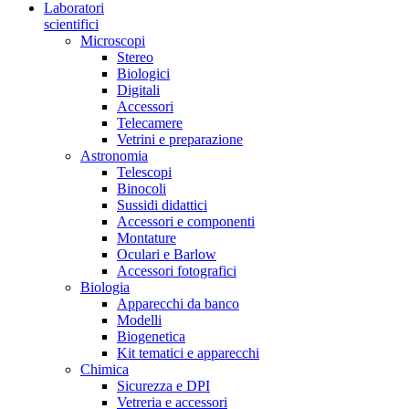
Laboratori
scientifici
Microscopi
Stereo
Biologici
Digitali
Accessori
Telecamere
Vetrini e preparazione
Astronomia
Telescopi
Binocoli
Sussidi didattici
Accessori e componenti
Montature
Oculari e Barlow
Accessori fotografici
Biologia
Apparecchi da banco
Modelli
Biogenetica
Kit tematici e apparecchi
Chimica
Sicurezza e DPI
Vetreria e accessori