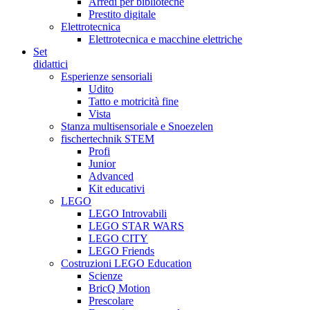
Arredi per biblioteche
Prestito digitale
Elettrotecnica
Elettrotecnica e macchine elettriche
Set
didattici
Esperienze sensoriali
Udito
Tatto e motricità fine
Vista
Stanza multisensoriale e Snoezelen
fischertechnik STEM
Profi
Junior
Advanced
Kit educativi
LEGO
LEGO Introvabili
LEGO STAR WARS
LEGO CITY
LEGO Friends
Costruzioni LEGO Education
Scienze
BricQ Motion
Prescolare