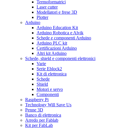
Termoformatrici
Laser cutter
Modellatori e frese 3D
Plotter
Arduino
Arduino Education Kit
Arduino Robotica e Alvik
Schede e componenti Arduino
Arduino PLC kit
Certificazioni Arduino
Altri kit Arduino
Schede, shield e componenti elettronici
Varie
Serie Eblock2
Kit di elettronica
Schede
Shield
Motori e servo
Componenti
Raspberry Pi
Technology Will Save Us
Penne 3D
Banco di elettronica
Arredo per Fablab
Kit per FabLab