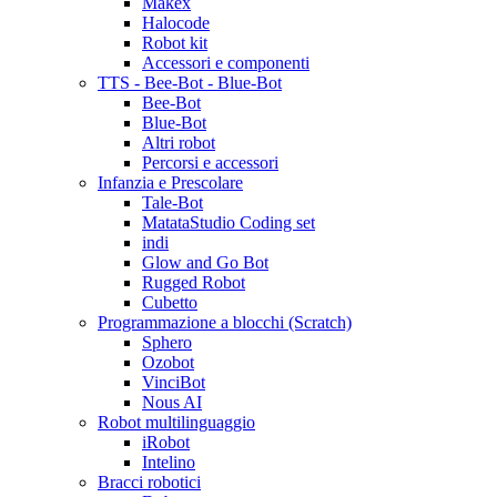
Makex
Halocode
Robot kit
Accessori e componenti
TTS - Bee-Bot - Blue-Bot
Bee-Bot
Blue-Bot
Altri robot
Percorsi e accessori
Infanzia e Prescolare
Tale-Bot
MatataStudio Coding set
indi
Glow and Go Bot
Rugged Robot
Cubetto
Programmazione a blocchi (Scratch)
Sphero
Ozobot
VinciBot
Nous AI
Robot multilinguaggio
iRobot
Intelino
Bracci robotici