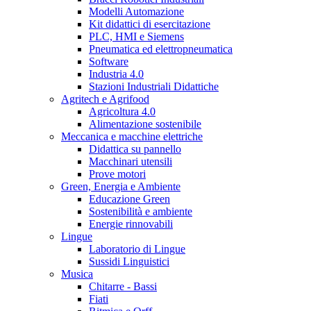
Modelli Automazione
Kit didattici di esercitazione
PLC, HMI e Siemens
Pneumatica ed elettropneumatica
Software
Industria 4.0
Stazioni Industriali Didattiche
Agritech e Agrifood
Agricoltura 4.0
Alimentazione sostenibile
Meccanica e macchine elettriche
Didattica su pannello
Macchinari utensili
Prove motori
Green, Energia e Ambiente
Educazione Green
Sostenibilità e ambiente
Energie rinnovabili
Lingue
Laboratorio di Lingue
Sussidi Linguistici
Musica
Chitarre - Bassi
Fiati