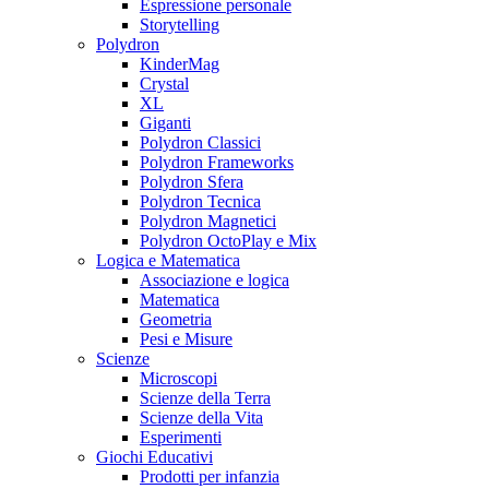
Espressione personale
Storytelling
Polydron
KinderMag
Crystal
XL
Giganti
Polydron Classici
Polydron Frameworks
Polydron Sfera
Polydron Tecnica
Polydron Magnetici
Polydron OctoPlay e Mix
Logica e Matematica
Associazione e logica
Matematica
Geometria
Pesi e Misure
Scienze
Microscopi
Scienze della Terra
Scienze della Vita
Esperimenti
Giochi Educativi
Prodotti per infanzia