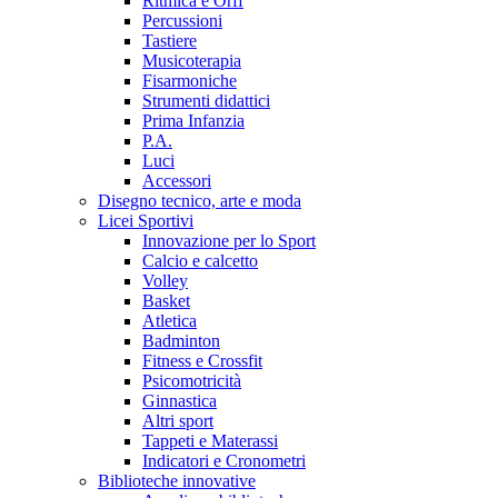
Ritmica e Orff
Percussioni
Tastiere
Musicoterapia
Fisarmoniche
Strumenti didattici
Prima Infanzia
P.A.
Luci
Accessori
Disegno tecnico, arte e moda
Licei Sportivi
Innovazione per lo Sport
Calcio e calcetto
Volley
Basket
Atletica
Badminton
Fitness e Crossfit
Psicomotricità
Ginnastica
Altri sport
Tappeti e Materassi
Indicatori e Cronometri
Biblioteche innovative