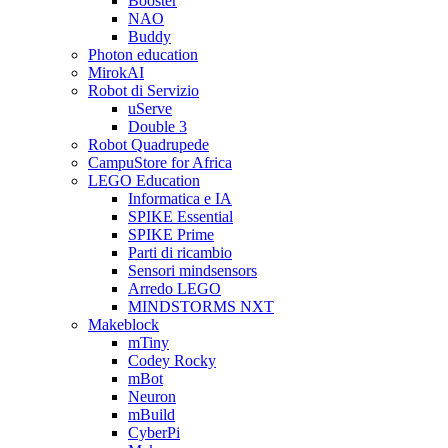
Booster
NAO
Buddy
Photon education
MirokAI
Robot di Servizio
uServe
Double 3
Robot Quadrupede
CampuStore for Africa
LEGO Education
Informatica e IA
SPIKE Essential
SPIKE Prime
Parti di ricambio
Sensori mindsensors
Arredo LEGO
MINDSTORMS NXT
Makeblock
mTiny
Codey Rocky
mBot
Neuron
mBuild
CyberPi