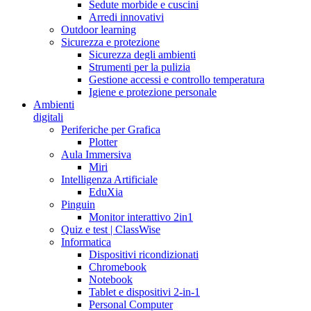
Sedute morbide e cuscini
Arredi innovativi
Outdoor learning
Sicurezza e protezione
Sicurezza degli ambienti
Strumenti per la pulizia
Gestione accessi e controllo temperatura
Igiene e protezione personale
Ambienti
digitali
Periferiche per Grafica
Plotter
Aula Immersiva
Miri
Intelligenza Artificiale
EduXia
Pinguin
Monitor interattivo 2in1
Quiz e test | ClassWise
Informatica
Dispositivi ricondizionati
Chromebook
Notebook
Tablet e dispositivi 2-in-1
Personal Computer