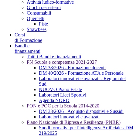
Attività ludico-formative
Giochi per esterni
Consumabili
Quercetti
Piste
Strawbees
Corsi
di Formazione
Bandi e
finanziamenti
Tutti i Bandi e finanziamenti
PN Scuola e competenze 2021-2027
DM 38/2026 - Formazione docenti
DM 40/2026 - Formazione ATA e Personale
Laboratori innovativi e avanzati - Regioni del
Sud
NUOVO Piano Estate
Laboratori Licei Sportivi
Agenda NORD
PON e POC per la Scuola 2014-2020
DM 38/2026 - Acquisto dispositivi e Sussidi
Laboratori innovativi e avanzati
Piano Nazionale di Ripresa e Resilienza (PNRR)
Snodi formativi per l'Intelligenza Artificiale - DM
219/2025