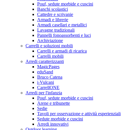
Pouf, sedute morbide e cuscini
Banchi scolastici
Cattedre e scrivanie
Armadi e librerie
Armadi casellari e metallici
Lavagne tradizionali
Pannelli fonoassorbenti e luci
Archiviazione
Carrelli e soluzioni mobili
Carrelli e armadi di ricarica
Carrelli mobili
Arredi caratterizzanti
MagicPages
eduSand
Bruco Catena
i-Vulcani
CarrellONE
Arredi per l'infanzia
Pouf, sedute morbide e cuscini
Arene e tribunette
Sedie
Tavoli per osservazione e attività esperienziali
Sedute morbide e cuscini
Arredi innovativi
Outdoor learning