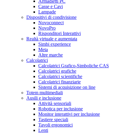
Armadietti PC
Casse e Cavi
Lampade
Dispositivi di condivisione
Novoconnect
NovoPro
Risponditori Interattivi
Realtà virtuale e aumentata
Simbi experience
Meta
Altre marche
Calcolatrici
Calcolatrici Grafico-Simboliche CAS
Calcolatrici grafiche
Calcolatrici scientifiche
Calcolatrici finanziarie
Sistemi di acquisizione on line
Totem multimediali
Ausili e inclusione
Attività sensoriali
Robotica per inclusione
Monitor interattivi per inclusione
Tastiere speciali
Tavoli ergonomici
Lenti