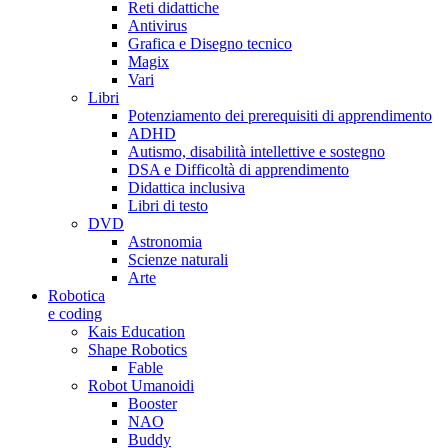
Reti didattiche
Antivirus
Grafica e Disegno tecnico
Magix
Vari
Libri
Potenziamento dei prerequisiti di apprendimento
ADHD
Autismo, disabilità intellettive e sostegno
DSA e Difficoltà di apprendimento
Didattica inclusiva
Libri di testo
DVD
Astronomia
Scienze naturali
Arte
Robotica
e coding
Kais Education
Shape Robotics
Fable
Robot Umanoidi
Booster
NAO
Buddy