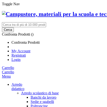
Toggle Nav
Cerca
Confronta Prodotti (
)
Confronta Prodotti
My Account
Registrati
Login
Carrello
Carrello
Menu
Arredo
didattico
Arredo scolastico di base
Banchi da lavoro
Sedie e sgabelli
Poltroncine