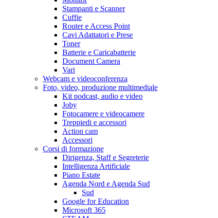
Stampanti e Scanner
Cuffie
Router e Access Point
Cavi Adattatori e Prese
Toner
Batterie e Caricabatterie
Document Camera
Vari
Webcam e videoconferenza
Foto, video, produzione multimediale
Kit podcast, audio e video
Joby
Fotocamere e videocamere
Treppiedi e accessori
Action cam
Accessori
Corsi di formazione
Dirigenza, Staff e Segreterie
Intelligenza Artificiale
Piano Estate
Agenda Nord e Agenda Sud
Sud
Google for Education
Microsoft 365