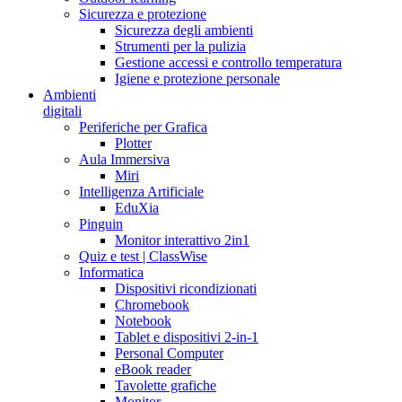
Sicurezza e protezione
Sicurezza degli ambienti
Strumenti per la pulizia
Gestione accessi e controllo temperatura
Igiene e protezione personale
Ambienti
digitali
Periferiche per Grafica
Plotter
Aula Immersiva
Miri
Intelligenza Artificiale
EduXia
Pinguin
Monitor interattivo 2in1
Quiz e test | ClassWise
Informatica
Dispositivi ricondizionati
Chromebook
Notebook
Tablet e dispositivi 2-in-1
Personal Computer
eBook reader
Tavolette grafiche
Monitor