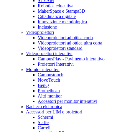
STEAM
Robotica educativa
MakerSpace e Stampa3D
Cittadinanza digitale
Innovazione metodologica
Inclusione
Videoproiettori
Videoproiettori ad ottica corta
Videoproiettori ad ottica ultra corta
Videoproiettori standard
Videoproiettori interattivi
CampusPlay - Pavimento interattivo
Proiettori Interattivi
Monitor interattivi
Campustouch
NovoTouch
BenQ
Promethean
Altri monitor
Accessori per monitor interattivi
Bacheca elettronica
Accessori per LIM e proiettori
Schermi
Staffe
Carrelli