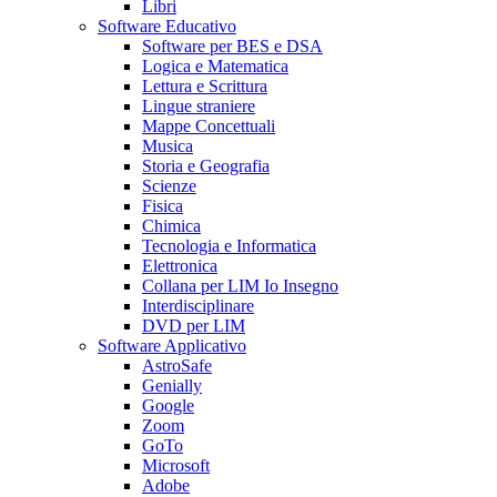
Libri
Software Educativo
Software per BES e DSA
Logica e Matematica
Lettura e Scrittura
Lingue straniere
Mappe Concettuali
Musica
Storia e Geografia
Scienze
Fisica
Chimica
Tecnologia e Informatica
Elettronica
Collana per LIM Io Insegno
Interdisciplinare
DVD per LIM
Software Applicativo
AstroSafe
Genially
Google
Zoom
GoTo
Microsoft
Adobe