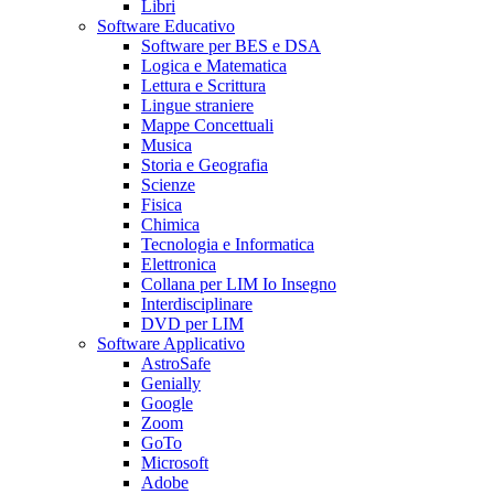
Libri
Software Educativo
Software per BES e DSA
Logica e Matematica
Lettura e Scrittura
Lingue straniere
Mappe Concettuali
Musica
Storia e Geografia
Scienze
Fisica
Chimica
Tecnologia e Informatica
Elettronica
Collana per LIM Io Insegno
Interdisciplinare
DVD per LIM
Software Applicativo
AstroSafe
Genially
Google
Zoom
GoTo
Microsoft
Adobe