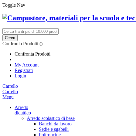
Toggle Nav
Cerca
Confronta Prodotti (
)
Confronta Prodotti
My Account
Registrati
Login
Carrello
Carrello
Menu
Arredo
didattico
Arredo scolastico di base
Banchi da lavoro
Sedie e sgabelli
Poltroncine