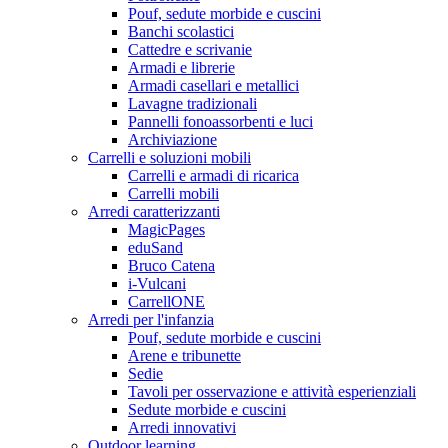
Pouf, sedute morbide e cuscini
Banchi scolastici
Cattedre e scrivanie
Armadi e librerie
Armadi casellari e metallici
Lavagne tradizionali
Pannelli fonoassorbenti e luci
Archiviazione
Carrelli e soluzioni mobili
Carrelli e armadi di ricarica
Carrelli mobili
Arredi caratterizzanti
MagicPages
eduSand
Bruco Catena
i-Vulcani
CarrellONE
Arredi per l'infanzia
Pouf, sedute morbide e cuscini
Arene e tribunette
Sedie
Tavoli per osservazione e attività esperienziali
Sedute morbide e cuscini
Arredi innovativi
Outdoor learning