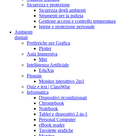
Sicurezza e protezione
Sicurezza degli ambienti
Strumenti per la pulizia
Gestione accessi e controllo temperatura
Igiene e protezione personale
Ambienti
digitali
Periferiche per Grafica
Plotter
Aula Immersiva
Miri
Intelligenza Artificiale
EduXia
Pinguin
Monitor interattivo 2in1
Quiz e test | ClassWise
Informatica
Dispositivi ricondizionati
Chromebook
Notebook
Tablet e dispositivi 2-in-1
Personal Computer
eBook reader
Tavolette grafiche
Monitor