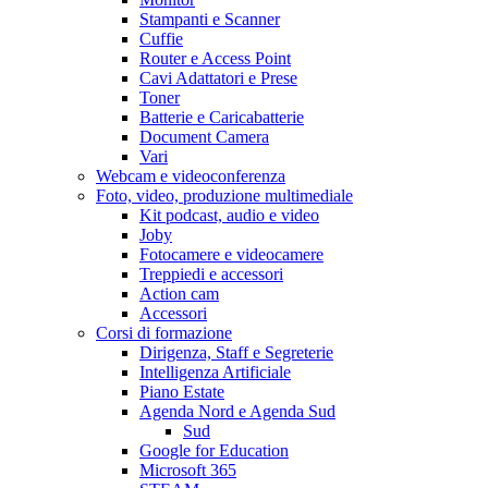
Stampanti e Scanner
Cuffie
Router e Access Point
Cavi Adattatori e Prese
Toner
Batterie e Caricabatterie
Document Camera
Vari
Webcam e videoconferenza
Foto, video, produzione multimediale
Kit podcast, audio e video
Joby
Fotocamere e videocamere
Treppiedi e accessori
Action cam
Accessori
Corsi di formazione
Dirigenza, Staff e Segreterie
Intelligenza Artificiale
Piano Estate
Agenda Nord e Agenda Sud
Sud
Google for Education
Microsoft 365