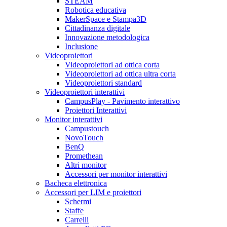
STEAM
Robotica educativa
MakerSpace e Stampa3D
Cittadinanza digitale
Innovazione metodologica
Inclusione
Videoproiettori
Videoproiettori ad ottica corta
Videoproiettori ad ottica ultra corta
Videoproiettori standard
Videoproiettori interattivi
CampusPlay - Pavimento interattivo
Proiettori Interattivi
Monitor interattivi
Campustouch
NovoTouch
BenQ
Promethean
Altri monitor
Accessori per monitor interattivi
Bacheca elettronica
Accessori per LIM e proiettori
Schermi
Staffe
Carrelli