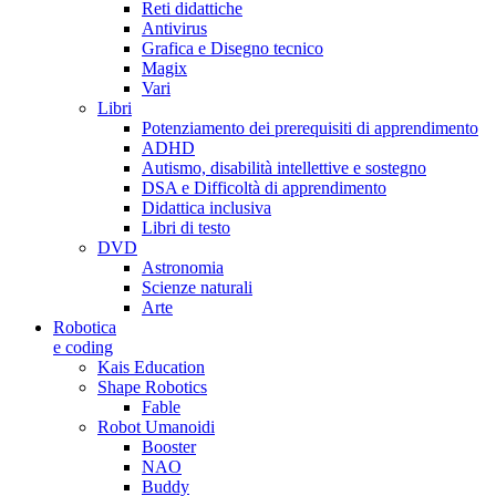
Reti didattiche
Antivirus
Grafica e Disegno tecnico
Magix
Vari
Libri
Potenziamento dei prerequisiti di apprendimento
ADHD
Autismo, disabilità intellettive e sostegno
DSA e Difficoltà di apprendimento
Didattica inclusiva
Libri di testo
DVD
Astronomia
Scienze naturali
Arte
Robotica
e coding
Kais Education
Shape Robotics
Fable
Robot Umanoidi
Booster
NAO
Buddy