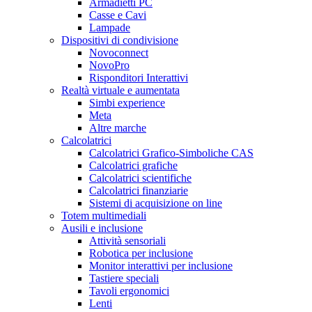
Armadietti PC
Casse e Cavi
Lampade
Dispositivi di condivisione
Novoconnect
NovoPro
Risponditori Interattivi
Realtà virtuale e aumentata
Simbi experience
Meta
Altre marche
Calcolatrici
Calcolatrici Grafico-Simboliche CAS
Calcolatrici grafiche
Calcolatrici scientifiche
Calcolatrici finanziarie
Sistemi di acquisizione on line
Totem multimediali
Ausili e inclusione
Attività sensoriali
Robotica per inclusione
Monitor interattivi per inclusione
Tastiere speciali
Tavoli ergonomici
Lenti