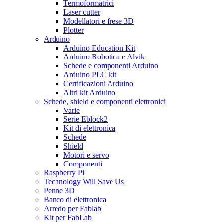
Termoformatrici
Laser cutter
Modellatori e frese 3D
Plotter
Arduino
Arduino Education Kit
Arduino Robotica e Alvik
Schede e componenti Arduino
Arduino PLC kit
Certificazioni Arduino
Altri kit Arduino
Schede, shield e componenti elettronici
Varie
Serie Eblock2
Kit di elettronica
Schede
Shield
Motori e servo
Componenti
Raspberry Pi
Technology Will Save Us
Penne 3D
Banco di elettronica
Arredo per Fablab
Kit per FabLab