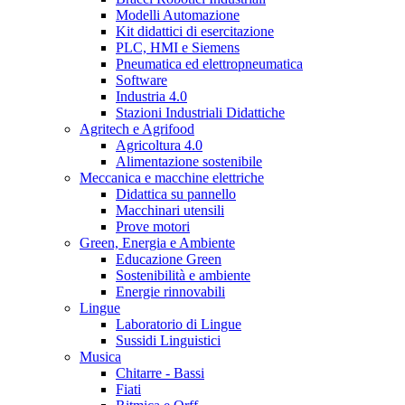
Modelli Automazione
Kit didattici di esercitazione
PLC, HMI e Siemens
Pneumatica ed elettropneumatica
Software
Industria 4.0
Stazioni Industriali Didattiche
Agritech e Agrifood
Agricoltura 4.0
Alimentazione sostenibile
Meccanica e macchine elettriche
Didattica su pannello
Macchinari utensili
Prove motori
Green, Energia e Ambiente
Educazione Green
Sostenibilità e ambiente
Energie rinnovabili
Lingue
Laboratorio di Lingue
Sussidi Linguistici
Musica
Chitarre - Bassi
Fiati