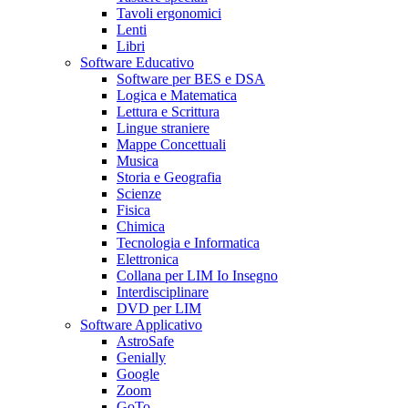
Tavoli ergonomici
Lenti
Libri
Software Educativo
Software per BES e DSA
Logica e Matematica
Lettura e Scrittura
Lingue straniere
Mappe Concettuali
Musica
Storia e Geografia
Scienze
Fisica
Chimica
Tecnologia e Informatica
Elettronica
Collana per LIM Io Insegno
Interdisciplinare
DVD per LIM
Software Applicativo
AstroSafe
Genially
Google
Zoom
GoTo