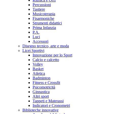
Ritmica e Orff
Percussioni
Tastiere
Musicoterapia
Fisarmoniche
Strumenti didattici
Prima Infanzia
P.A.
Luci
Accessori
Disegno tecnico, arte e moda
Licei Sportivi
Innovazione per lo Sport
Calcio e calcetto
Volley
Basket
Atletica
Badminton
Fitness e Crossfit
Psicomotricità
Ginnastica
Altri sport
Tappeti e Materassi
Indicatori e Cronometri
Biblioteche innovative