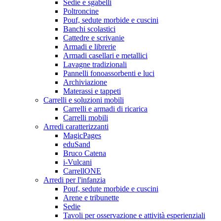
Sedie e sgabelli
Poltroncine
Pouf, sedute morbide e cuscini
Banchi scolastici
Cattedre e scrivanie
Armadi e librerie
Armadi casellari e metallici
Lavagne tradizionali
Pannelli fonoassorbenti e luci
Archiviazione
Materassi e tappeti
Carrelli e soluzioni mobili
Carrelli e armadi di ricarica
Carrelli mobili
Arredi caratterizzanti
MagicPages
eduSand
Bruco Catena
i-Vulcani
CarrellONE
Arredi per l'infanzia
Pouf, sedute morbide e cuscini
Arene e tribunette
Sedie
Tavoli per osservazione e attività esperienziali