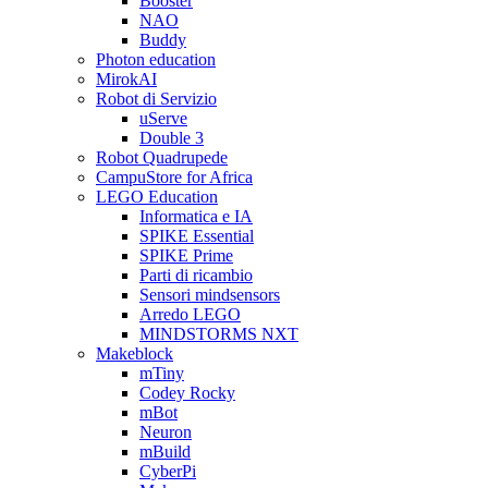
Booster
NAO
Buddy
Photon education
MirokAI
Robot di Servizio
uServe
Double 3
Robot Quadrupede
CampuStore for Africa
LEGO Education
Informatica e IA
SPIKE Essential
SPIKE Prime
Parti di ricambio
Sensori mindsensors
Arredo LEGO
MINDSTORMS NXT
Makeblock
mTiny
Codey Rocky
mBot
Neuron
mBuild
CyberPi