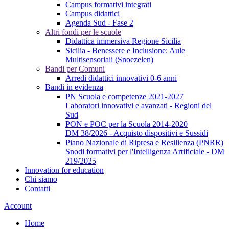
Campus formativi integrati
Campus didattici
Agenda Sud - Fase 2
Altri fondi per le scuole
Didattica immersiva Regione Sicilia
Sicilia - Benessere e Inclusione: Aule
Multisensoriali (Snoezelen)
Bandi per Comuni
Arredi didattici innovativi 0-6 anni
Bandi in evidenza
PN Scuola e competenze 2021-2027
Laboratori innovativi e avanzati - Regioni del
Sud
PON e POC per la Scuola 2014-2020
DM 38/2026 - Acquisto dispositivi e Sussidi
Piano Nazionale di Ripresa e Resilienza (PNRR)
Snodi formativi per l'Intelligenza Artificiale - DM
219/2025
Innovation for education
Chi siamo
Contatti
Account
Home