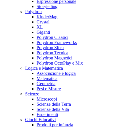
Espressione personale
Storytelling
Polydron
KinderMag
Crystal
XL
Giganti
Polydron Classici
Polydron Frameworks
Polydron Sfera
Polydron Tecnica
Polydron Magnetici
Polydron OctoPlay e Mix
Logica e Matematica
Associazione e logica
Matematica
Geometria
Pesi e Misure
Scienze
Microscopi
Scienze della Terra
Scienze della Vita
Esperimenti
Giochi Educativi
Prodotti per infanzia