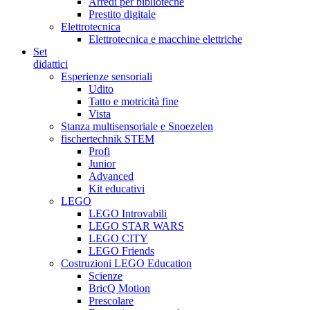
Arredi per biblioteche
Prestito digitale
Elettrotecnica
Elettrotecnica e macchine elettriche
Set
didattici
Esperienze sensoriali
Udito
Tatto e motricità fine
Vista
Stanza multisensoriale e Snoezelen
fischertechnik STEM
Profi
Junior
Advanced
Kit educativi
LEGO
LEGO Introvabili
LEGO STAR WARS
LEGO CITY
LEGO Friends
Costruzioni LEGO Education
Scienze
BricQ Motion
Prescolare