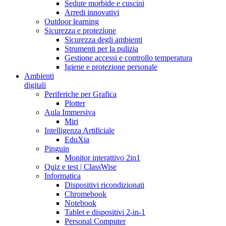
Sedute morbide e cuscini
Arredi innovativi
Outdoor learning
Sicurezza e protezione
Sicurezza degli ambienti
Strumenti per la pulizia
Gestione accessi e controllo temperatura
Igiene e protezione personale
Ambienti
digitali
Periferiche per Grafica
Plotter
Aula Immersiva
Miri
Intelligenza Artificiale
EduXia
Pinguin
Monitor interattivo 2in1
Quiz e test | ClassWise
Informatica
Dispositivi ricondizionati
Chromebook
Notebook
Tablet e dispositivi 2-in-1
Personal Computer