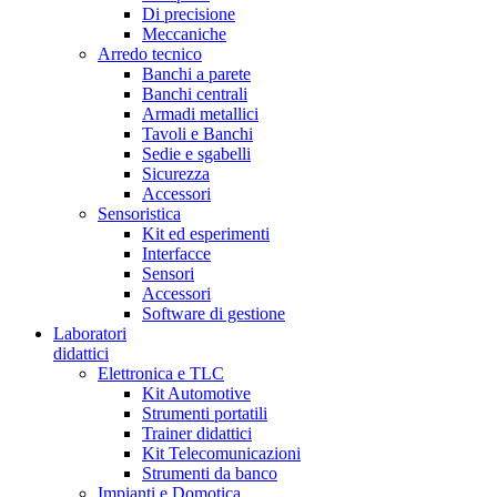
Di precisione
Meccaniche
Arredo tecnico
Banchi a parete
Banchi centrali
Armadi metallici
Tavoli e Banchi
Sedie e sgabelli
Sicurezza
Accessori
Sensoristica
Kit ed esperimenti
Interfacce
Sensori
Accessori
Software di gestione
Laboratori
didattici
Elettronica e TLC
Kit Automotive
Strumenti portatili
Trainer didattici
Kit Telecomunicazioni
Strumenti da banco
Impianti e Domotica