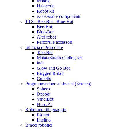
Makex
Halocode
Robot kit
Accessori e componenti
TTS - Bee-Bot - Blue-Bot
Bee-Bot
Blue-Bot
Altri robot
Percorsi e accessori
Infanzia e Prescolare
Tale-Bot
MatataStudio Coding set
indi
Glow and Go Bot
Rugged Robot
Cubetto
Programmazione a blocchi (Scratch)
Sphero
Ozobot
VinciBot
Nous AI
Robot multilinguaggio
iRobot
Intelino
Bracci robotici