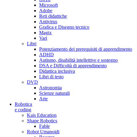
Microsoft
Adobe
Reti didattiche
Antivirus
Grafica e Disegno tecnico
Magix
Vari
Libri
Potenziamento dei prerequisiti di apprendimento
ADHD
Autismo, disabilità intellettive e sostegno
DSA e Difficoltà di apprendimento
Didattica inclusiva
Libri di testo
DVD
Astronomia
Scienze naturali
Arte
Robotica
e coding
Kais Education
Shape Robotics
Fable
Robot Umanoidi