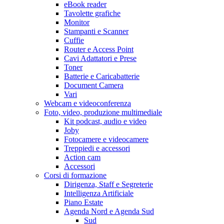
eBook reader
Tavolette grafiche
Monitor
Stampanti e Scanner
Cuffie
Router e Access Point
Cavi Adattatori e Prese
Toner
Batterie e Caricabatterie
Document Camera
Vari
Webcam e videoconferenza
Foto, video, produzione multimediale
Kit podcast, audio e video
Joby
Fotocamere e videocamere
Treppiedi e accessori
Action cam
Accessori
Corsi di formazione
Dirigenza, Staff e Segreterie
Intelligenza Artificiale
Piano Estate
Agenda Nord e Agenda Sud
Sud