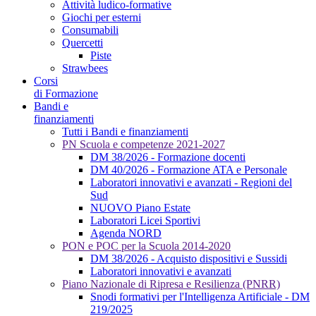
Attività ludico-formative
Giochi per esterni
Consumabili
Quercetti
Piste
Strawbees
Corsi
di Formazione
Bandi e
finanziamenti
Tutti i Bandi e finanziamenti
PN Scuola e competenze 2021-2027
DM 38/2026 - Formazione docenti
DM 40/2026 - Formazione ATA e Personale
Laboratori innovativi e avanzati - Regioni del
Sud
NUOVO Piano Estate
Laboratori Licei Sportivi
Agenda NORD
PON e POC per la Scuola 2014-2020
DM 38/2026 - Acquisto dispositivi e Sussidi
Laboratori innovativi e avanzati
Piano Nazionale di Ripresa e Resilienza (PNRR)
Snodi formativi per l'Intelligenza Artificiale - DM
219/2025