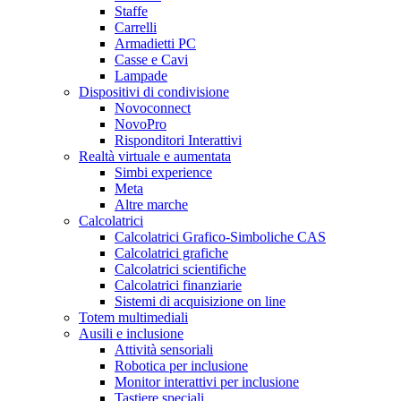
Staffe
Carrelli
Armadietti PC
Casse e Cavi
Lampade
Dispositivi di condivisione
Novoconnect
NovoPro
Risponditori Interattivi
Realtà virtuale e aumentata
Simbi experience
Meta
Altre marche
Calcolatrici
Calcolatrici Grafico-Simboliche CAS
Calcolatrici grafiche
Calcolatrici scientifiche
Calcolatrici finanziarie
Sistemi di acquisizione on line
Totem multimediali
Ausili e inclusione
Attività sensoriali
Robotica per inclusione
Monitor interattivi per inclusione
Tastiere speciali