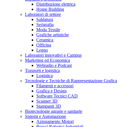
Distribuzione elettrica
Home Building
Laboratori di settore
Saldatura
Serigrafia
Moda Tessile
Grafiche artistiche
Ceramica
Officina
Legno
Laboratori innovativi e Campus
Marketing ed Economica
Webradio e Podcast
Trasporti e logistica
Logistica
Tecnologie e Tecniche di Rappresentazione Grafica
Filamenti e accessori
Grafica e Design
Software Tecnici CAD
Scanner 3D
Stampanti 3D
Biotecnologie agrarie e sanitarie
Sistemi e Automazione
Azionamento Motori
Bracci Robotici Industriali