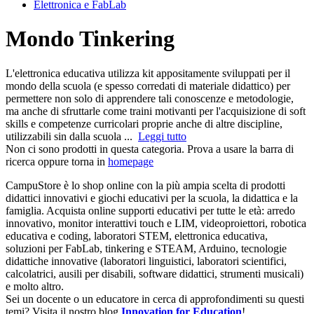
Elettronica e FabLab
Mondo Tinkering
L'elettronica educativa utilizza kit appositamente sviluppati per il
mondo della scuola (e spesso corredati di materiale didattico) per
permettere non solo di apprendere tali conoscenze e metodologie,
ma anche di sfruttarle come traini motivanti per l'acquisizione di soft
skills e competenze curricolari proprie anche di altre discipline,
utilizzabili sin dalla scuola ...
Leggi tutto
Non ci sono prodotti in questa categoria. Prova a usare la barra di
ricerca oppure torna in
homepage
CampuStore è lo shop online con la più ampia scelta di prodotti
didattici innovativi e giochi educativi per la scuola, la didattica e la
famiglia. Acquista online supporti educativi per tutte le età: arredo
innovativo, monitor interattivi touch e LIM, videoproiettori, robotica
educativa e coding, laboratori STEM, elettronica educativa,
soluzioni per FabLab, tinkering e STEAM, Arduino, tecnologie
didattiche innovative (laboratori linguistici, laboratori scientifici,
calcolatrici, ausili per disabili, software didattici, strumenti musicali)
e molto altro.
Sei un docente o un educatore in cerca di approfondimenti su questi
temi? Visita il nostro blog
Innovation for Education
!