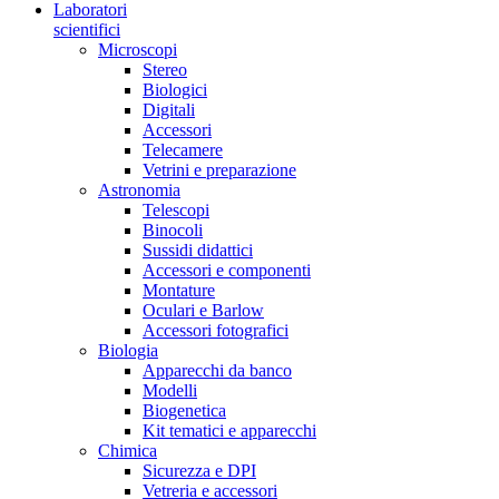
Laboratori
scientifici
Microscopi
Stereo
Biologici
Digitali
Accessori
Telecamere
Vetrini e preparazione
Astronomia
Telescopi
Binocoli
Sussidi didattici
Accessori e componenti
Montature
Oculari e Barlow
Accessori fotografici
Biologia
Apparecchi da banco
Modelli
Biogenetica
Kit tematici e apparecchi
Chimica
Sicurezza e DPI
Vetreria e accessori