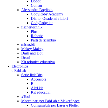
Dobot
Comau
Alessandro Bogliolo
CodyRoby Academy
Diario, Quaderni e Libri
CodyRoby kit
fischertechnik
Plus
Robotic
Parti di ricambio
micro:bit
Makey Makey
Dash and Dot
Droni
Kit robotica educativa
Elettronica
e FabLab
Serie littleBits
Accessori
Bit
Altri kit
Kit educativi
xTool
Macchinari per FabLab e MakerSpace
Consumabili per Laser e Plotter