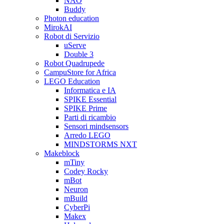
NAO
Buddy
Photon education
MirokAI
Robot di Servizio
uServe
Double 3
Robot Quadrupede
CampuStore for Africa
LEGO Education
Informatica e IA
SPIKE Essential
SPIKE Prime
Parti di ricambio
Sensori mindsensors
Arredo LEGO
MINDSTORMS NXT
Makeblock
mTiny
Codey Rocky
mBot
Neuron
mBuild
CyberPi
Makex