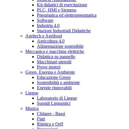
Kit didattici di esercitazione
PLC, HMI e Siemens
Pneumatica ed elettropneumatica
Software
Industria 4.0
Stazioni Industriali Didattiche
Agritech e Agrifood
Agricoltura 4.0
Alimentazione sostenibile
Meccanica e macchine elettriche
Didattica su pannello
Macchinari utensili
Prove motori
Green, Energia e Ambiente
Educazione Green
Sostenibilità e ambiente
Energie rinnovabili
Lingue
Laboratorio di Lingue
Sussidi Linguistici
Musica
Chitarre - Bassi
Fiati
Ritmica e Orff