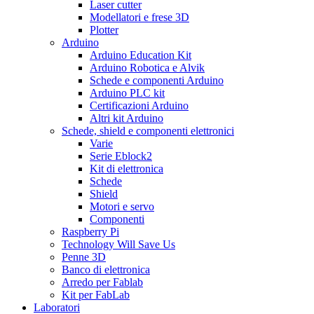
Laser cutter
Modellatori e frese 3D
Plotter
Arduino
Arduino Education Kit
Arduino Robotica e Alvik
Schede e componenti Arduino
Arduino PLC kit
Certificazioni Arduino
Altri kit Arduino
Schede, shield e componenti elettronici
Varie
Serie Eblock2
Kit di elettronica
Schede
Shield
Motori e servo
Componenti
Raspberry Pi
Technology Will Save Us
Penne 3D
Banco di elettronica
Arredo per Fablab
Kit per FabLab
Laboratori