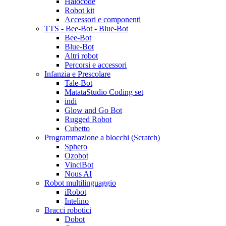
Halocode
Robot kit
Accessori e componenti
TTS - Bee-Bot - Blue-Bot
Bee-Bot
Blue-Bot
Altri robot
Percorsi e accessori
Infanzia e Prescolare
Tale-Bot
MatataStudio Coding set
indi
Glow and Go Bot
Rugged Robot
Cubetto
Programmazione a blocchi (Scratch)
Sphero
Ozobot
VinciBot
Nous AI
Robot multilinguaggio
iRobot
Intelino
Bracci robotici
Dobot