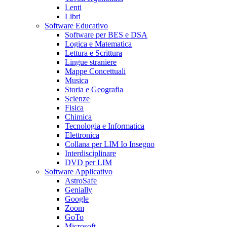
Lenti
Libri
Software Educativo
Software per BES e DSA
Logica e Matematica
Lettura e Scrittura
Lingue straniere
Mappe Concettuali
Musica
Storia e Geografia
Scienze
Fisica
Chimica
Tecnologia e Informatica
Elettronica
Collana per LIM Io Insegno
Interdisciplinare
DVD per LIM
Software Applicativo
AstroSafe
Genially
Google
Zoom
GoTo
Microsoft