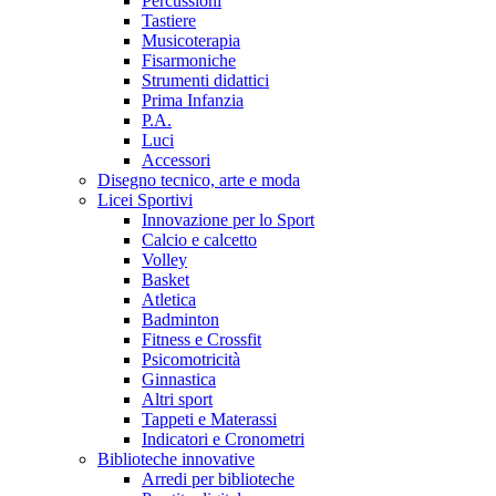
Percussioni
Tastiere
Musicoterapia
Fisarmoniche
Strumenti didattici
Prima Infanzia
P.A.
Luci
Accessori
Disegno tecnico, arte e moda
Licei Sportivi
Innovazione per lo Sport
Calcio e calcetto
Volley
Basket
Atletica
Badminton
Fitness e Crossfit
Psicomotricità
Ginnastica
Altri sport
Tappeti e Materassi
Indicatori e Cronometri
Biblioteche innovative
Arredi per biblioteche