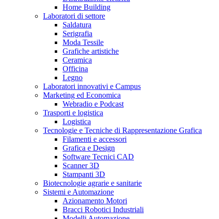
Home Building
Laboratori di settore
Saldatura
Serigrafia
Moda Tessile
Grafiche artistiche
Ceramica
Officina
Legno
Laboratori innovativi e Campus
Marketing ed Economica
Webradio e Podcast
Trasporti e logistica
Logistica
Tecnologie e Tecniche di Rappresentazione Grafica
Filamenti e accessori
Grafica e Design
Software Tecnici CAD
Scanner 3D
Stampanti 3D
Biotecnologie agrarie e sanitarie
Sistemi e Automazione
Azionamento Motori
Bracci Robotici Industriali
Modelli Automazione