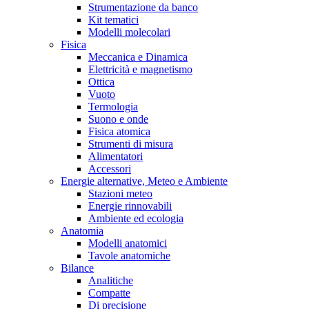
Strumentazione da banco
Kit tematici
Modelli molecolari
Fisica
Meccanica e Dinamica
Elettricità e magnetismo
Ottica
Vuoto
Termologia
Suono e onde
Fisica atomica
Strumenti di misura
Alimentatori
Accessori
Energie alternative, Meteo e Ambiente
Stazioni meteo
Energie rinnovabili
Ambiente ed ecologia
Anatomia
Modelli anatomici
Tavole anatomiche
Bilance
Analitiche
Compatte
Di precisione