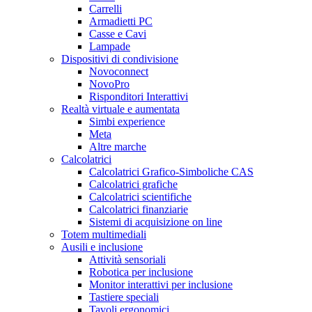
Carrelli
Armadietti PC
Casse e Cavi
Lampade
Dispositivi di condivisione
Novoconnect
NovoPro
Risponditori Interattivi
Realtà virtuale e aumentata
Simbi experience
Meta
Altre marche
Calcolatrici
Calcolatrici Grafico-Simboliche CAS
Calcolatrici grafiche
Calcolatrici scientifiche
Calcolatrici finanziarie
Sistemi di acquisizione on line
Totem multimediali
Ausili e inclusione
Attività sensoriali
Robotica per inclusione
Monitor interattivi per inclusione
Tastiere speciali
Tavoli ergonomici