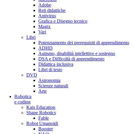
Adobe
Reti didattiche
Antivirus
Grafica e Disegno tecnico
Magix
Vari
Libri
Potenziamento dei prerequisiti di apprendimento
ADHD
Autismo, disabilità intellettive e sostegno
DSA e Difficoltà di apprendimento
Didattica inclusiva
Libri di testo
DVD
Astronomia
Scienze naturali
Arte
Robotica
e coding
Kais Education
Shape Robotics
Fable
Robot Umanoidi
Booster