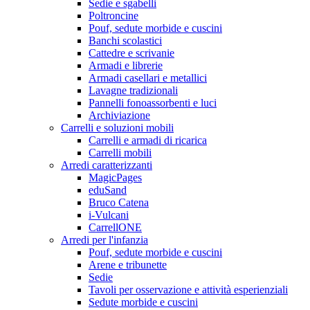
Sedie e sgabelli
Poltroncine
Pouf, sedute morbide e cuscini
Banchi scolastici
Cattedre e scrivanie
Armadi e librerie
Armadi casellari e metallici
Lavagne tradizionali
Pannelli fonoassorbenti e luci
Archiviazione
Carrelli e soluzioni mobili
Carrelli e armadi di ricarica
Carrelli mobili
Arredi caratterizzanti
MagicPages
eduSand
Bruco Catena
i-Vulcani
CarrellONE
Arredi per l'infanzia
Pouf, sedute morbide e cuscini
Arene e tribunette
Sedie
Tavoli per osservazione e attività esperienziali
Sedute morbide e cuscini