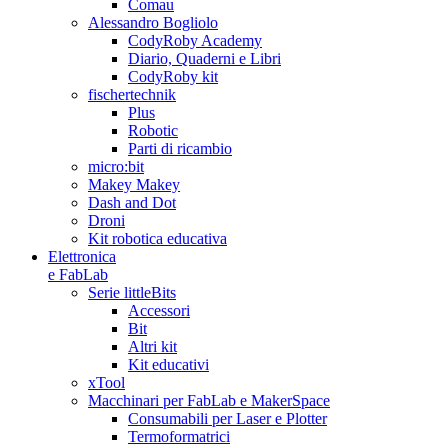
Comau
Alessandro Bogliolo
CodyRoby Academy
Diario, Quaderni e Libri
CodyRoby kit
fischertechnik
Plus
Robotic
Parti di ricambio
micro:bit
Makey Makey
Dash and Dot
Droni
Kit robotica educativa
Elettronica
e FabLab
Serie littleBits
Accessori
Bit
Altri kit
Kit educativi
xTool
Macchinari per FabLab e MakerSpace
Consumabili per Laser e Plotter
Termoformatrici