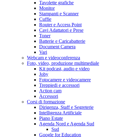
Tavolette grafiche
Monitor
Stampanti e Scanner
Cuffie
Router e Access Point
Cavi Adattatori e Prese
Toner
Batterie e Caricabatterie
Document Camera
Vari
Webcam e videoconferenza
Foto, video, produzione multimediale
Kit podcast, audio e video
Joby
Fotocamere e videocamere
Treppiedi e accessori
Action cam
Accessori
Corsi di formazione
Dirigenza, Staff e Segreterie
Intelligenza Artificiale
Piano Estate
Agenda Nord e Agenda Sud
Sud
Google for Education