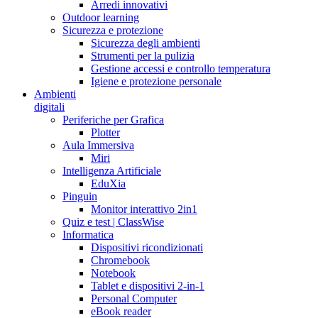
Arredi innovativi
Outdoor learning
Sicurezza e protezione
Sicurezza degli ambienti
Strumenti per la pulizia
Gestione accessi e controllo temperatura
Igiene e protezione personale
Ambienti
digitali
Periferiche per Grafica
Plotter
Aula Immersiva
Miri
Intelligenza Artificiale
EduXia
Pinguin
Monitor interattivo 2in1
Quiz e test | ClassWise
Informatica
Dispositivi ricondizionati
Chromebook
Notebook
Tablet e dispositivi 2-in-1
Personal Computer
eBook reader