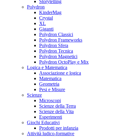
Storytelling
Polydron
KinderMag
Crystal
XL
Giganti
Polydron Classici
Polydron Frameworks
Polydron Sfera
Polydron Tecnica
Polydron Magnetici
Polydron OctoPlay e Mix
Logica e Matematica
Associazione e logica
Matematica
Geometria
Pesi e Misure
Scienze
Microscopi
Scienze della Terra
Scienze della Vita
Esperimenti
Giochi Educativi
Prodotti per infanzia
Attività ludico-formative