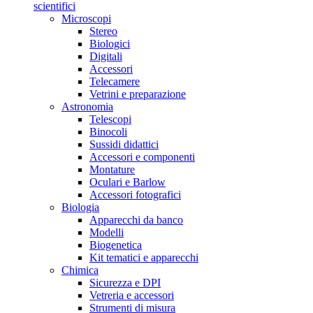
scientifici
Microscopi
Stereo
Biologici
Digitali
Accessori
Telecamere
Vetrini e preparazione
Astronomia
Telescopi
Binocoli
Sussidi didattici
Accessori e componenti
Montature
Oculari e Barlow
Accessori fotografici
Biologia
Apparecchi da banco
Modelli
Biogenetica
Kit tematici e apparecchi
Chimica
Sicurezza e DPI
Vetreria e accessori
Strumenti di misura