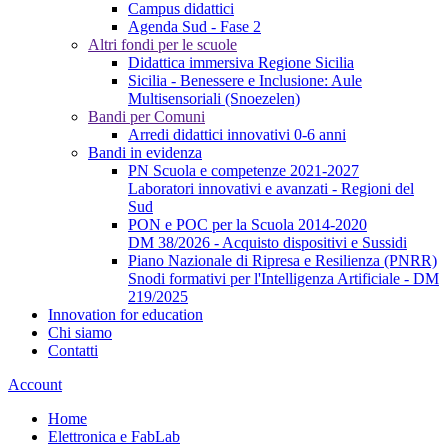
Campus didattici
Agenda Sud - Fase 2
Altri fondi per le scuole
Didattica immersiva Regione Sicilia
Sicilia - Benessere e Inclusione: Aule
Multisensoriali (Snoezelen)
Bandi per Comuni
Arredi didattici innovativi 0-6 anni
Bandi in evidenza
PN Scuola e competenze 2021-2027
Laboratori innovativi e avanzati - Regioni del
Sud
PON e POC per la Scuola 2014-2020
DM 38/2026 - Acquisto dispositivi e Sussidi
Piano Nazionale di Ripresa e Resilienza (PNRR)
Snodi formativi per l'Intelligenza Artificiale - DM
219/2025
Innovation for education
Chi siamo
Contatti
Account
Home
Elettronica e FabLab