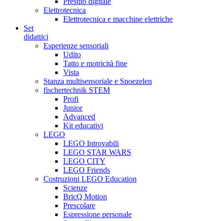
Prestito digitale
Elettrotecnica
Elettrotecnica e macchine elettriche
Set
didattici
Esperienze sensoriali
Udito
Tatto e motricità fine
Vista
Stanza multisensoriale e Snoezelen
fischertechnik STEM
Profi
Junior
Advanced
Kit educativi
LEGO
LEGO Introvabili
LEGO STAR WARS
LEGO CITY
LEGO Friends
Costruzioni LEGO Education
Scienze
BricQ Motion
Prescolare
Espressione personale