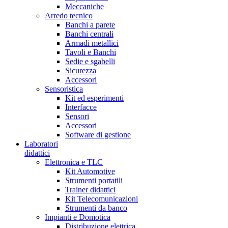
Meccaniche
Arredo tecnico
Banchi a parete
Banchi centrali
Armadi metallici
Tavoli e Banchi
Sedie e sgabelli
Sicurezza
Accessori
Sensoristica
Kit ed esperimenti
Interfacce
Sensori
Accessori
Software di gestione
Laboratori
didattici
Elettronica e TLC
Kit Automotive
Strumenti portatili
Trainer didattici
Kit Telecomunicazioni
Strumenti da banco
Impianti e Domotica
Distribuzione elettrica