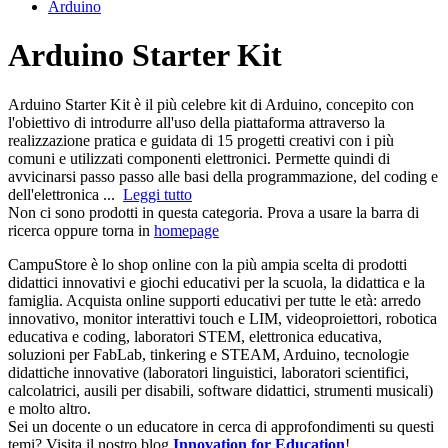
Arduino
Arduino Starter Kit
Arduino Starter Kit è il più celebre kit di Arduino, concepito con
l'obiettivo di introdurre all'uso della piattaforma attraverso la
realizzazione pratica e guidata di 15 progetti creativi con i più
comuni e utilizzati componenti elettronici. Permette quindi di
avvicinarsi passo passo alle basi della programmazione, del coding e
dell'elettronica ...
Leggi tutto
Non ci sono prodotti in questa categoria. Prova a usare la barra di
ricerca oppure torna in
homepage
CampuStore è lo shop online con la più ampia scelta di prodotti
didattici innovativi e giochi educativi per la scuola, la didattica e la
famiglia. Acquista online supporti educativi per tutte le età: arredo
innovativo, monitor interattivi touch e LIM, videoproiettori, robotica
educativa e coding, laboratori STEM, elettronica educativa,
soluzioni per FabLab, tinkering e STEAM, Arduino, tecnologie
didattiche innovative (laboratori linguistici, laboratori scientifici,
calcolatrici, ausili per disabili, software didattici, strumenti musicali)
e molto altro.
Sei un docente o un educatore in cerca di approfondimenti su questi
temi? Visita il nostro blog
Innovation for Education
!