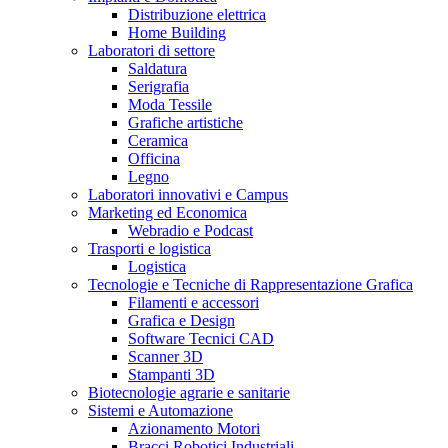
Distribuzione elettrica
Home Building
Laboratori di settore
Saldatura
Serigrafia
Moda Tessile
Grafiche artistiche
Ceramica
Officina
Legno
Laboratori innovativi e Campus
Marketing ed Economica
Webradio e Podcast
Trasporti e logistica
Logistica
Tecnologie e Tecniche di Rappresentazione Grafica
Filamenti e accessori
Grafica e Design
Software Tecnici CAD
Scanner 3D
Stampanti 3D
Biotecnologie agrarie e sanitarie
Sistemi e Automazione
Azionamento Motori
Bracci Robotici Industriali