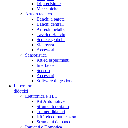
Di precisione
Meccaniche
Arredo tecnico
Banchi a parete
Banchi centrali
Armadi metallici
Tavoli e Banchi
Sedie e sgabelli
Sicurezza
Accessori
Sensoristica
Kit ed esperimenti
Interfacce
Sensori
Accessori
Software di gestione
Laboratori
didattici
Elettronica e TLC
Kit Automotive
Strumenti portatili
Trainer didattici
Kit Telecomunicazioni
Strumenti da banco
Impianti e Domotica