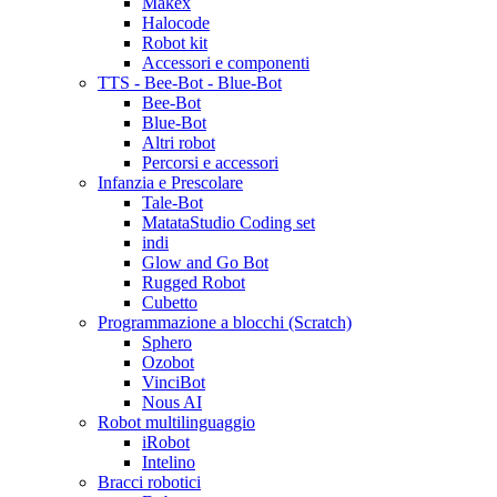
Makex
Halocode
Robot kit
Accessori e componenti
TTS - Bee-Bot - Blue-Bot
Bee-Bot
Blue-Bot
Altri robot
Percorsi e accessori
Infanzia e Prescolare
Tale-Bot
MatataStudio Coding set
indi
Glow and Go Bot
Rugged Robot
Cubetto
Programmazione a blocchi (Scratch)
Sphero
Ozobot
VinciBot
Nous AI
Robot multilinguaggio
iRobot
Intelino
Bracci robotici