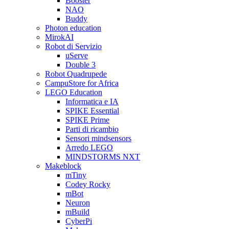
Booster
NAO
Buddy
Photon education
MirokAI
Robot di Servizio
uServe
Double 3
Robot Quadrupede
CampuStore for Africa
LEGO Education
Informatica e IA
SPIKE Essential
SPIKE Prime
Parti di ricambio
Sensori mindsensors
Arredo LEGO
MINDSTORMS NXT
Makeblock
mTiny
Codey Rocky
mBot
Neuron
mBuild
CyberPi