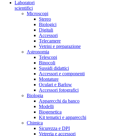
Laboratori
scientifici
Microscopi
Stereo
Biologici
Digitali
Accessori
Telecamere
Vetrini e preparazione
Astronomia
Telescopi
Binocoli
Sussidi didattici
Accessori e componenti
Montature
Oculari e Barlow
Accessori fotografici
Biologia
Apparecchi da banco
Modelli
Biogenetica
Kit tematici e apparecchi
Chimica
Sicurezza e DPI
Vetreria e accessori