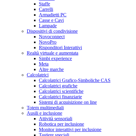
Staffe
Carrelli
Armadietti PC
Casse e Cavi
Lampade
Dispositivi di condivisione
Novoconnect
NovoPro
Risponditori Interattivi
Realtà virtuale e aumentata
Simbi experience
Meta
Altre marche
Calcolatrici
Calcolatrici Grafico-Simboliche CAS
Calcolatrici grafiche
Calcolatrici scientifiche
Calcolatrici finanziarie
Sistemi di acquisizione on line
Totem multimediali
Ausili e inclusione
Attività sensoriali
Robotica per inclusione
Monitor interattivi per inclusione
Tastiere speciali