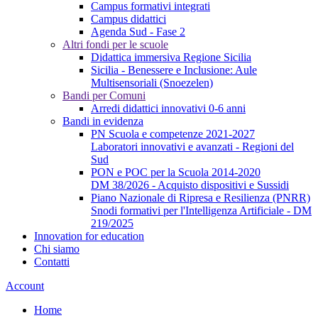
Campus formativi integrati
Campus didattici
Agenda Sud - Fase 2
Altri fondi per le scuole
Didattica immersiva Regione Sicilia
Sicilia - Benessere e Inclusione: Aule
Multisensoriali (Snoezelen)
Bandi per Comuni
Arredi didattici innovativi 0-6 anni
Bandi in evidenza
PN Scuola e competenze 2021-2027
Laboratori innovativi e avanzati - Regioni del
Sud
PON e POC per la Scuola 2014-2020
DM 38/2026 - Acquisto dispositivi e Sussidi
Piano Nazionale di Ripresa e Resilienza (PNRR)
Snodi formativi per l'Intelligenza Artificiale - DM
219/2025
Innovation for education
Chi siamo
Contatti
Account
Home