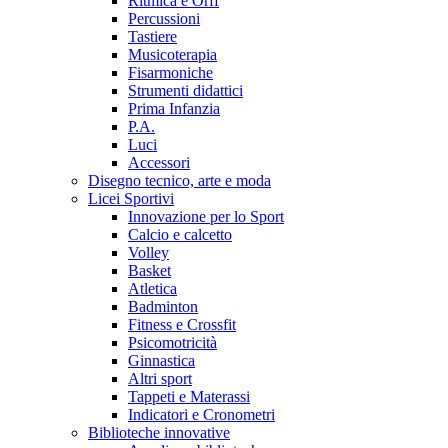
Ritmica e Orff
Percussioni
Tastiere
Musicoterapia
Fisarmoniche
Strumenti didattici
Prima Infanzia
P.A.
Luci
Accessori
Disegno tecnico, arte e moda
Licei Sportivi
Innovazione per lo Sport
Calcio e calcetto
Volley
Basket
Atletica
Badminton
Fitness e Crossfit
Psicomotricità
Ginnastica
Altri sport
Tappeti e Materassi
Indicatori e Cronometri
Biblioteche innovative