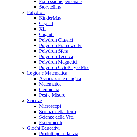
Espressione personale
Storytelling
Polydron
KinderMag
Crystal
XL
Giganti
Polydron Classici
Polydron Frameworks
Polydron Sfera
Polydron Tecnica
Polydron Magnetici
Polydron OctoPlay e Mix
Logica e Matematica
Associazione e logica
Matematica
Geometria
Pesi e Misure
Scienze
Microscopi
Scienze della Terra
Scienze della Vita
Esperimenti
Giochi Educativi
Prodotti per infanzia