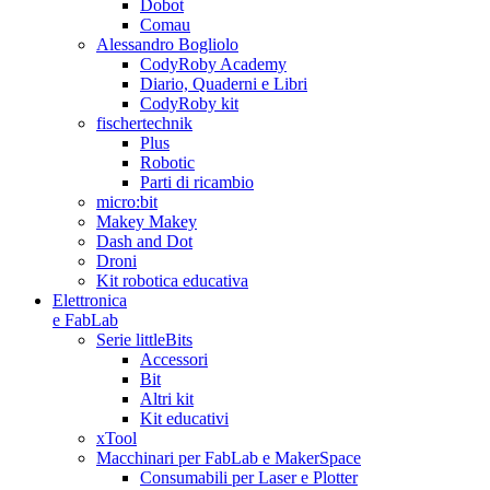
Dobot
Comau
Alessandro Bogliolo
CodyRoby Academy
Diario, Quaderni e Libri
CodyRoby kit
fischertechnik
Plus
Robotic
Parti di ricambio
micro:bit
Makey Makey
Dash and Dot
Droni
Kit robotica educativa
Elettronica
e FabLab
Serie littleBits
Accessori
Bit
Altri kit
Kit educativi
xTool
Macchinari per FabLab e MakerSpace
Consumabili per Laser e Plotter