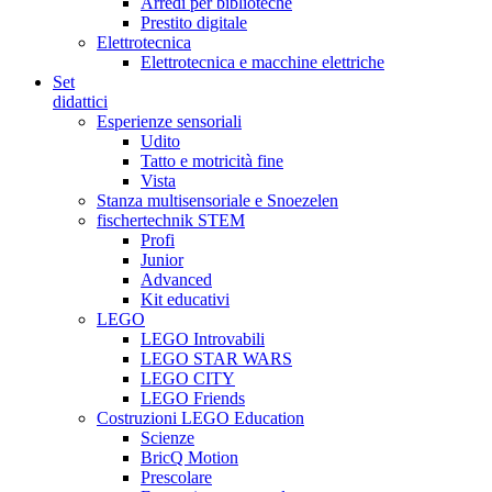
Arredi per biblioteche
Prestito digitale
Elettrotecnica
Elettrotecnica e macchine elettriche
Set
didattici
Esperienze sensoriali
Udito
Tatto e motricità fine
Vista
Stanza multisensoriale e Snoezelen
fischertechnik STEM
Profi
Junior
Advanced
Kit educativi
LEGO
LEGO Introvabili
LEGO STAR WARS
LEGO CITY
LEGO Friends
Costruzioni LEGO Education
Scienze
BricQ Motion
Prescolare