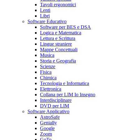
Tavoli ergonomici
Lenti
Libri
Software Educativo
Software per BES e DSA
Logica e Matematica
Lettura e Scrittura
Lingue straniere
Mappe Concettuali
Musica
Storia e Geografia
Scienze
Fisica
Chimica
Tecnologia e Informatica
Elettronica
Collana per LIM Io Insegno
Interdisciplinare
DVD per LIM
Software Applicativo
AstroSafe
Genially
Google
Zoom
GoTo