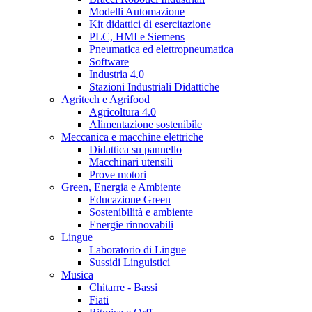
Modelli Automazione
Kit didattici di esercitazione
PLC, HMI e Siemens
Pneumatica ed elettropneumatica
Software
Industria 4.0
Stazioni Industriali Didattiche
Agritech e Agrifood
Agricoltura 4.0
Alimentazione sostenibile
Meccanica e macchine elettriche
Didattica su pannello
Macchinari utensili
Prove motori
Green, Energia e Ambiente
Educazione Green
Sostenibilità e ambiente
Energie rinnovabili
Lingue
Laboratorio di Lingue
Sussidi Linguistici
Musica
Chitarre - Bassi
Fiati