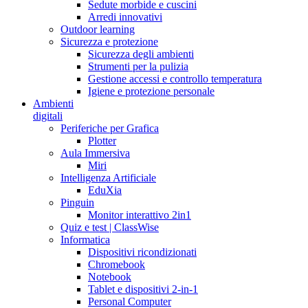
Sedute morbide e cuscini
Arredi innovativi
Outdoor learning
Sicurezza e protezione
Sicurezza degli ambienti
Strumenti per la pulizia
Gestione accessi e controllo temperatura
Igiene e protezione personale
Ambienti
digitali
Periferiche per Grafica
Plotter
Aula Immersiva
Miri
Intelligenza Artificiale
EduXia
Pinguin
Monitor interattivo 2in1
Quiz e test | ClassWise
Informatica
Dispositivi ricondizionati
Chromebook
Notebook
Tablet e dispositivi 2-in-1
Personal Computer