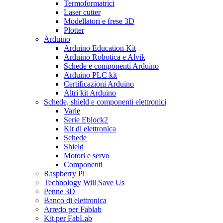
Termoformatrici
Laser cutter
Modellatori e frese 3D
Plotter
Arduino
Arduino Education Kit
Arduino Robotica e Alvik
Schede e componenti Arduino
Arduino PLC kit
Certificazioni Arduino
Altri kit Arduino
Schede, shield e componenti elettronici
Varie
Serie Eblock2
Kit di elettronica
Schede
Shield
Motori e servo
Componenti
Raspberry Pi
Technology Will Save Us
Penne 3D
Banco di elettronica
Arredo per Fablab
Kit per FabLab