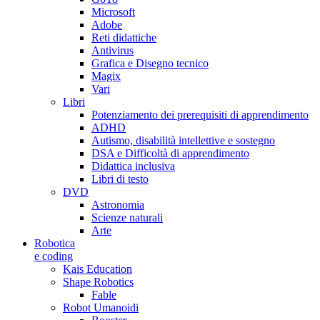
Microsoft
Adobe
Reti didattiche
Antivirus
Grafica e Disegno tecnico
Magix
Vari
Libri
Potenziamento dei prerequisiti di apprendimento
ADHD
Autismo, disabilità intellettive e sostegno
DSA e Difficoltà di apprendimento
Didattica inclusiva
Libri di testo
DVD
Astronomia
Scienze naturali
Arte
Robotica
e coding
Kais Education
Shape Robotics
Fable
Robot Umanoidi