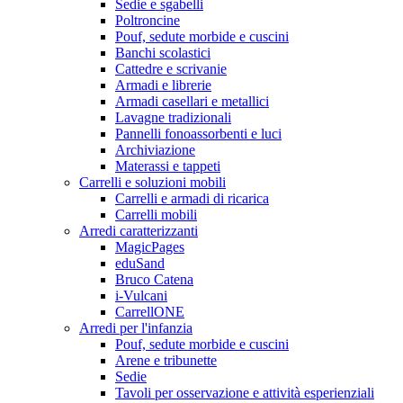
Sedie e sgabelli
Poltroncine
Pouf, sedute morbide e cuscini
Banchi scolastici
Cattedre e scrivanie
Armadi e librerie
Armadi casellari e metallici
Lavagne tradizionali
Pannelli fonoassorbenti e luci
Archiviazione
Materassi e tappeti
Carrelli e soluzioni mobili
Carrelli e armadi di ricarica
Carrelli mobili
Arredi caratterizzanti
MagicPages
eduSand
Bruco Catena
i-Vulcani
CarrellONE
Arredi per l'infanzia
Pouf, sedute morbide e cuscini
Arene e tribunette
Sedie
Tavoli per osservazione e attività esperienziali