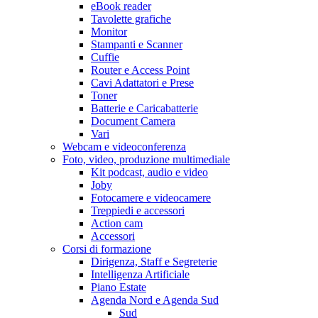
eBook reader
Tavolette grafiche
Monitor
Stampanti e Scanner
Cuffie
Router e Access Point
Cavi Adattatori e Prese
Toner
Batterie e Caricabatterie
Document Camera
Vari
Webcam e videoconferenza
Foto, video, produzione multimediale
Kit podcast, audio e video
Joby
Fotocamere e videocamere
Treppiedi e accessori
Action cam
Accessori
Corsi di formazione
Dirigenza, Staff e Segreterie
Intelligenza Artificiale
Piano Estate
Agenda Nord e Agenda Sud
Sud