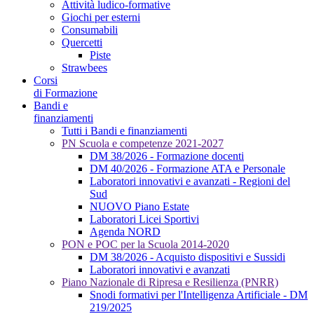
Attività ludico-formative
Giochi per esterni
Consumabili
Quercetti
Piste
Strawbees
Corsi
di Formazione
Bandi e
finanziamenti
Tutti i Bandi e finanziamenti
PN Scuola e competenze 2021-2027
DM 38/2026 - Formazione docenti
DM 40/2026 - Formazione ATA e Personale
Laboratori innovativi e avanzati - Regioni del
Sud
NUOVO Piano Estate
Laboratori Licei Sportivi
Agenda NORD
PON e POC per la Scuola 2014-2020
DM 38/2026 - Acquisto dispositivi e Sussidi
Laboratori innovativi e avanzati
Piano Nazionale di Ripresa e Resilienza (PNRR)
Snodi formativi per l'Intelligenza Artificiale - DM
219/2025