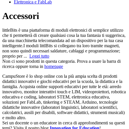
Elettronica e FabLab
Accessori
littleBits è una piattaforma di moduli elettronici di semplice utilizzo
che ti permetterà di creare qualsiasi cosa la tua fantasia ti suggerisca,
da una macchinetta telecomandata ad un dispositivo per la tua casa
intelligente.I moduli littlBits si collegano tra loro tramite magneti,
non sono quindi necessari saldature, cablaggi e programmazione;
proprio per ...
Leggi tutto
Non ci sono prodotti in questa categoria. Prova a usare la barra di
ricerca oppure torna in
homepage
CampuStore è lo shop online con la più ampia scelta di prodotti
didattici innovativi e giochi educativi per la scuola, la didattica e la
famiglia. Acquista online supporti educativi per tutte le età: arredo
innovativo, monitor interattivi touch e LIM, videoproiettori, robotica
educativa e coding, laboratori STEM, elettronica educativa,
soluzioni per FabLab, tinkering e STEAM, Arduino, tecnologie
didattiche innovative (laboratori linguistici, laboratori scientifici,
calcolatrici, ausili per disabili, software didattici, strumenti musicali)
e molto altro.
Sei un docente o un educatore in cerca di approfondimenti su questi
temi? Visita il nostro blog
Innovation for Education
!