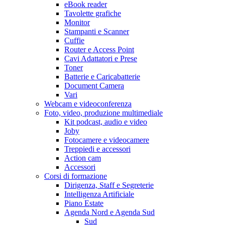
eBook reader
Tavolette grafiche
Monitor
Stampanti e Scanner
Cuffie
Router e Access Point
Cavi Adattatori e Prese
Toner
Batterie e Caricabatterie
Document Camera
Vari
Webcam e videoconferenza
Foto, video, produzione multimediale
Kit podcast, audio e video
Joby
Fotocamere e videocamere
Treppiedi e accessori
Action cam
Accessori
Corsi di formazione
Dirigenza, Staff e Segreterie
Intelligenza Artificiale
Piano Estate
Agenda Nord e Agenda Sud
Sud