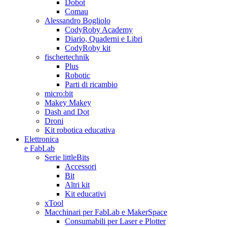
Dobot
Comau
Alessandro Bogliolo
CodyRoby Academy
Diario, Quaderni e Libri
CodyRoby kit
fischertechnik
Plus
Robotic
Parti di ricambio
micro:bit
Makey Makey
Dash and Dot
Droni
Kit robotica educativa
Elettronica
e FabLab
Serie littleBits
Accessori
Bit
Altri kit
Kit educativi
xTool
Macchinari per FabLab e MakerSpace
Consumabili per Laser e Plotter