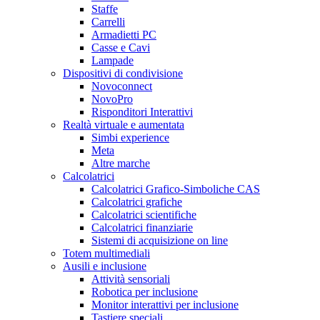
Staffe
Carrelli
Armadietti PC
Casse e Cavi
Lampade
Dispositivi di condivisione
Novoconnect
NovoPro
Risponditori Interattivi
Realtà virtuale e aumentata
Simbi experience
Meta
Altre marche
Calcolatrici
Calcolatrici Grafico-Simboliche CAS
Calcolatrici grafiche
Calcolatrici scientifiche
Calcolatrici finanziarie
Sistemi di acquisizione on line
Totem multimediali
Ausili e inclusione
Attività sensoriali
Robotica per inclusione
Monitor interattivi per inclusione
Tastiere speciali