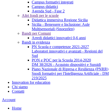
Campus formativi integrati
Campus didattici
Agenda Sud - Fase 2
Altri fondi per le scuole
Didattica immersiva Regione Sicilia
Sicilia - Benessere e Inclusione: Aule
Multisensoriali (Snoezelen)
Bandi per Comuni
Arredi didattici innovativi 0-6 anni
Bandi in evidenza
PN Scuola e competenze 2021-2027
Laboratori innovativi e avanzati - Regioni del
Sud
PON e POC per la Scuola 2014-2020
DM 38/2026 - Acquisto dispositivi e Sussidi
Piano Nazionale di Ripresa e Resilienza (PNRR)
Snodi formativi per l'Intelligenza Artificiale - DM
219/2025
Innovation for education
Chi siamo
Contatti
Account
Home