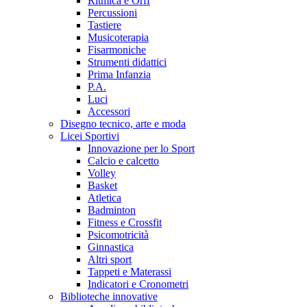
Ritmica e Orff
Percussioni
Tastiere
Musicoterapia
Fisarmoniche
Strumenti didattici
Prima Infanzia
P.A.
Luci
Accessori
Disegno tecnico, arte e moda
Licei Sportivi
Innovazione per lo Sport
Calcio e calcetto
Volley
Basket
Atletica
Badminton
Fitness e Crossfit
Psicomotricità
Ginnastica
Altri sport
Tappeti e Materassi
Indicatori e Cronometri
Biblioteche innovative