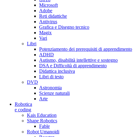
Microsoft
Adobe
Reti didattiche
Antivirus
Grafica e Disegno tecnico
Magix
Vari
Libri
Potenziamento dei prerequisiti di apprendimento
ADHD
Autismo, disabilità intellettive e sostegno
DSA e Difficoltà di apprendimento
Didattica inclusiva
Libri di testo
DVD
Astronomia
Scienze naturali
Arte
Robotica
e coding
Kais Education
Shape Robotics
Fable
Robot Umanoidi