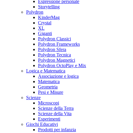
Espressione personale
Storytelling
Polydron
KinderMag
Crystal
XL
Giganti
Polydron Classici
Polydron Frameworks
Polydron Sfera
Polydron Tecnica
Polydron Magnetici
Polydron OctoPlay e Mix
Logica e Matematica
Associazione e logica
Matematica
Geometria
Pesi e Misure
Scienze
Microscopi
Scienze della Terra
Scienze della Vita
Esperimenti
Giochi Educativi
Prodotti per infanzia