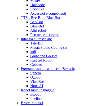
Makex
Halocode
Robot kit
Accessori e componenti
TTS - Bee-Bot - Blue-Bot
Bee-Bot
Blue-Bot
Altri robot
Percorsi e accessori
Infanzia e Prescolare
Tale-Bot
MatataStudio Coding set
indi
Glow and Go Bot
Rugged Robot
Cubetto
Programmazione a blocchi (Scratch)
Sphero
Ozobot
VinciBot
Nous AI
Robot multilinguaggio
iRobot
Intelino
Bracci robotici