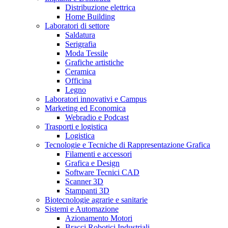
Distribuzione elettrica
Home Building
Laboratori di settore
Saldatura
Serigrafia
Moda Tessile
Grafiche artistiche
Ceramica
Officina
Legno
Laboratori innovativi e Campus
Marketing ed Economica
Webradio e Podcast
Trasporti e logistica
Logistica
Tecnologie e Tecniche di Rappresentazione Grafica
Filamenti e accessori
Grafica e Design
Software Tecnici CAD
Scanner 3D
Stampanti 3D
Biotecnologie agrarie e sanitarie
Sistemi e Automazione
Azionamento Motori
Bracci Robotici Industriali