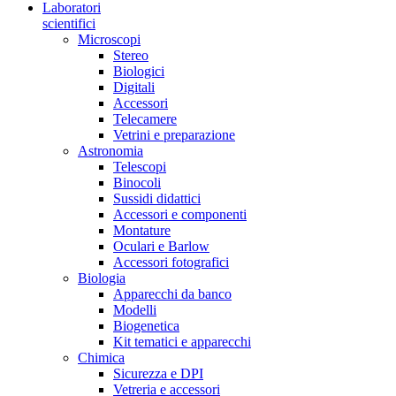
Laboratori
scientifici
Microscopi
Stereo
Biologici
Digitali
Accessori
Telecamere
Vetrini e preparazione
Astronomia
Telescopi
Binocoli
Sussidi didattici
Accessori e componenti
Montature
Oculari e Barlow
Accessori fotografici
Biologia
Apparecchi da banco
Modelli
Biogenetica
Kit tematici e apparecchi
Chimica
Sicurezza e DPI
Vetreria e accessori