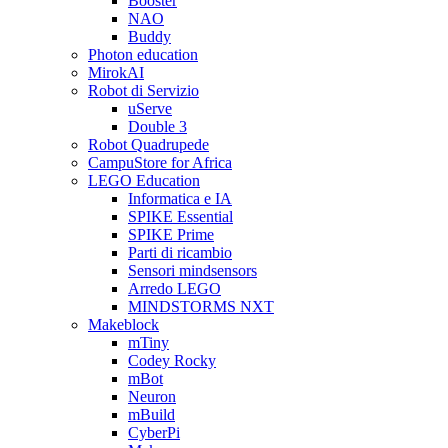
Booster
NAO
Buddy
Photon education
MirokAI
Robot di Servizio
uServe
Double 3
Robot Quadrupede
CampuStore for Africa
LEGO Education
Informatica e IA
SPIKE Essential
SPIKE Prime
Parti di ricambio
Sensori mindsensors
Arredo LEGO
MINDSTORMS NXT
Makeblock
mTiny
Codey Rocky
mBot
Neuron
mBuild
CyberPi