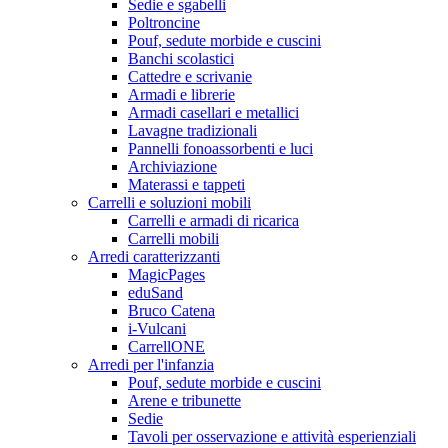
Sedie e sgabelli
Poltroncine
Pouf, sedute morbide e cuscini
Banchi scolastici
Cattedre e scrivanie
Armadi e librerie
Armadi casellari e metallici
Lavagne tradizionali
Pannelli fonoassorbenti e luci
Archiviazione
Materassi e tappeti
Carrelli e soluzioni mobili
Carrelli e armadi di ricarica
Carrelli mobili
Arredi caratterizzanti
MagicPages
eduSand
Bruco Catena
i-Vulcani
CarrellONE
Arredi per l'infanzia
Pouf, sedute morbide e cuscini
Arene e tribunette
Sedie
Tavoli per osservazione e attività esperienziali