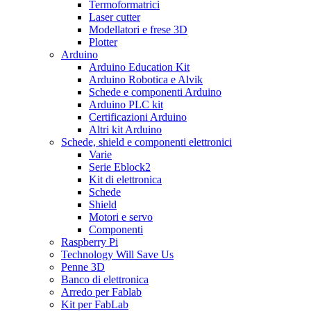
Termoformatrici
Laser cutter
Modellatori e frese 3D
Plotter
Arduino
Arduino Education Kit
Arduino Robotica e Alvik
Schede e componenti Arduino
Arduino PLC kit
Certificazioni Arduino
Altri kit Arduino
Schede, shield e componenti elettronici
Varie
Serie Eblock2
Kit di elettronica
Schede
Shield
Motori e servo
Componenti
Raspberry Pi
Technology Will Save Us
Penne 3D
Banco di elettronica
Arredo per Fablab
Kit per FabLab