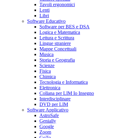
Tavoli ergonomici
Lenti
Libri
Software Educativo
Software per BES e DSA
Logica e Matematica
Lettura e Scrittura
Lingue straniere
Mappe Concettuali
Musica
Storia e Geografia
Scienze
Fisica
Chimica
Tecnologia e Informatica
Elettronica
Collana per LIM Io Insegno
Interdisciplinare
DVD per LIM
Software Applicativo
AstroSafe
Genially
Google
Zoom
GoTo