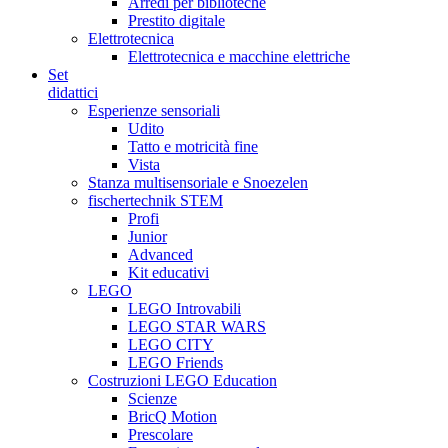
Arredi per biblioteche
Prestito digitale
Elettrotecnica
Elettrotecnica e macchine elettriche
Set
didattici
Esperienze sensoriali
Udito
Tatto e motricità fine
Vista
Stanza multisensoriale e Snoezelen
fischertechnik STEM
Profi
Junior
Advanced
Kit educativi
LEGO
LEGO Introvabili
LEGO STAR WARS
LEGO CITY
LEGO Friends
Costruzioni LEGO Education
Scienze
BricQ Motion
Prescolare