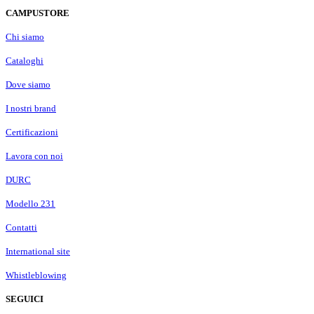
CAMPUSTORE
Chi siamo
Cataloghi
Dove siamo
I nostri brand
Certificazioni
Lavora con noi
DURC
Modello 231
Contatti
International site
Whistleblowing
SEGUICI