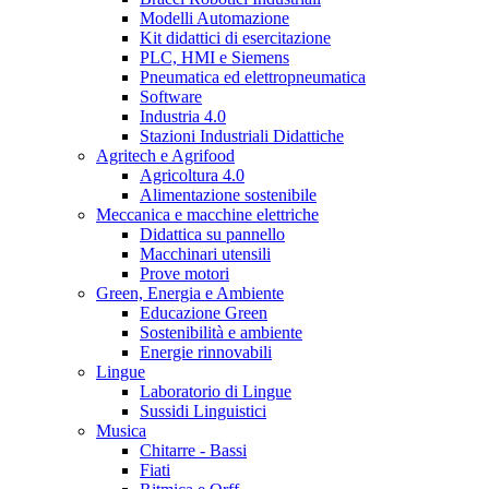
Modelli Automazione
Kit didattici di esercitazione
PLC, HMI e Siemens
Pneumatica ed elettropneumatica
Software
Industria 4.0
Stazioni Industriali Didattiche
Agritech e Agrifood
Agricoltura 4.0
Alimentazione sostenibile
Meccanica e macchine elettriche
Didattica su pannello
Macchinari utensili
Prove motori
Green, Energia e Ambiente
Educazione Green
Sostenibilità e ambiente
Energie rinnovabili
Lingue
Laboratorio di Lingue
Sussidi Linguistici
Musica
Chitarre - Bassi
Fiati