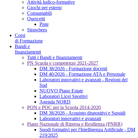
Attività ludico-formative
Giochi per esterni
Consumabili
Quercetti
Piste
Strawbees
Corsi
di Formazione
Bandi e
finanziamenti
Tutti i Bandi e finanziamenti
PN Scuola e competenze 2021-2027
DM 38/2026 - Formazione docenti
DM 40/2026 - Formazione ATA e Personale
Laboratori innovativi e avanzati - Regioni del
Sud
NUOVO Piano Estate
Laboratori Licei Sportivi
Agenda NORD
PON e POC per la Scuola 2014-2020
DM 38/2026 - Acquisto dispositivi e Sussidi
Laboratori innovativi e avanzati
Piano Nazionale di Ripresa e Resilienza (PNRR)
Snodi formativi per l'Intelligenza Artificiale - DM
219/2025