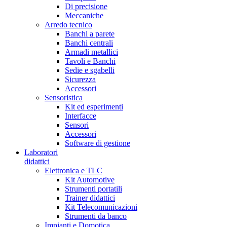
Di precisione
Meccaniche
Arredo tecnico
Banchi a parete
Banchi centrali
Armadi metallici
Tavoli e Banchi
Sedie e sgabelli
Sicurezza
Accessori
Sensoristica
Kit ed esperimenti
Interfacce
Sensori
Accessori
Software di gestione
Laboratori
didattici
Elettronica e TLC
Kit Automotive
Strumenti portatili
Trainer didattici
Kit Telecomunicazioni
Strumenti da banco
Impianti e Domotica