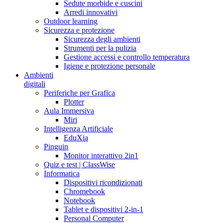
Sedute morbide e cuscini
Arredi innovativi
Outdoor learning
Sicurezza e protezione
Sicurezza degli ambienti
Strumenti per la pulizia
Gestione accessi e controllo temperatura
Igiene e protezione personale
Ambienti
digitali
Periferiche per Grafica
Plotter
Aula Immersiva
Miri
Intelligenza Artificiale
EduXia
Pinguin
Monitor interattivo 2in1
Quiz e test | ClassWise
Informatica
Dispositivi ricondizionati
Chromebook
Notebook
Tablet e dispositivi 2-in-1
Personal Computer