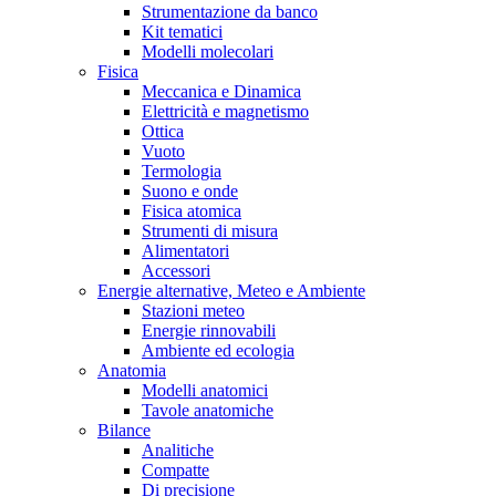
Strumentazione da banco
Kit tematici
Modelli molecolari
Fisica
Meccanica e Dinamica
Elettricità e magnetismo
Ottica
Vuoto
Termologia
Suono e onde
Fisica atomica
Strumenti di misura
Alimentatori
Accessori
Energie alternative, Meteo e Ambiente
Stazioni meteo
Energie rinnovabili
Ambiente ed ecologia
Anatomia
Modelli anatomici
Tavole anatomiche
Bilance
Analitiche
Compatte
Di precisione