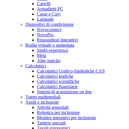
Carrelli
Armadietti PC
Casse e Cavi
Lampade
Dispositivi di condivisione
Novoconnect
NovoPro
Risponditori Interattivi
Realtà virtuale e aumentata
Simbi experience
Meta
Altre marche
Calcolatrici
Calcolatrici Grafico-Simboliche CAS
Calcolatrici grafiche
Calcolatrici scientifiche
Calcolatrici finanziarie
Sistemi di acquisizione on line
Totem multimediali
Ausili e inclusione
Attività sensoriali
Robotica per inclusione
Monitor interattivi per inclusione
Tastiere speciali
Tavoli ergonomici