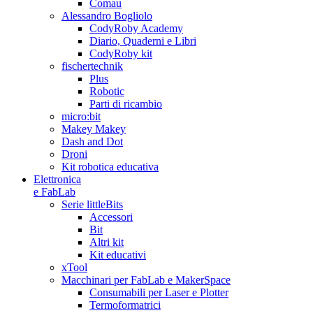
Comau
Alessandro Bogliolo
CodyRoby Academy
Diario, Quaderni e Libri
CodyRoby kit
fischertechnik
Plus
Robotic
Parti di ricambio
micro:bit
Makey Makey
Dash and Dot
Droni
Kit robotica educativa
Elettronica
e FabLab
Serie littleBits
Accessori
Bit
Altri kit
Kit educativi
xTool
Macchinari per FabLab e MakerSpace
Consumabili per Laser e Plotter
Termoformatrici