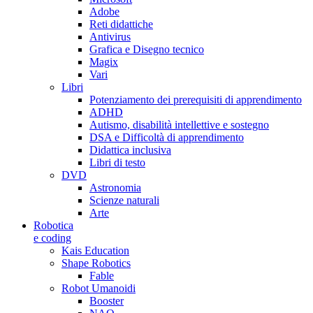
Adobe
Reti didattiche
Antivirus
Grafica e Disegno tecnico
Magix
Vari
Libri
Potenziamento dei prerequisiti di apprendimento
ADHD
Autismo, disabilità intellettive e sostegno
DSA e Difficoltà di apprendimento
Didattica inclusiva
Libri di testo
DVD
Astronomia
Scienze naturali
Arte
Robotica
e coding
Kais Education
Shape Robotics
Fable
Robot Umanoidi
Booster