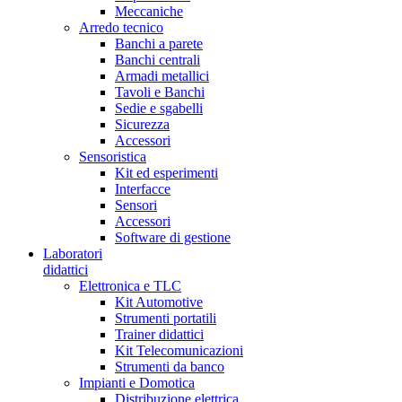
Meccaniche
Arredo tecnico
Banchi a parete
Banchi centrali
Armadi metallici
Tavoli e Banchi
Sedie e sgabelli
Sicurezza
Accessori
Sensoristica
Kit ed esperimenti
Interfacce
Sensori
Accessori
Software di gestione
Laboratori
didattici
Elettronica e TLC
Kit Automotive
Strumenti portatili
Trainer didattici
Kit Telecomunicazioni
Strumenti da banco
Impianti e Domotica
Distribuzione elettrica