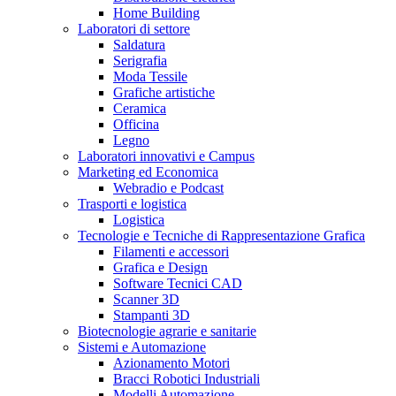
Home Building
Laboratori di settore
Saldatura
Serigrafia
Moda Tessile
Grafiche artistiche
Ceramica
Officina
Legno
Laboratori innovativi e Campus
Marketing ed Economica
Webradio e Podcast
Trasporti e logistica
Logistica
Tecnologie e Tecniche di Rappresentazione Grafica
Filamenti e accessori
Grafica e Design
Software Tecnici CAD
Scanner 3D
Stampanti 3D
Biotecnologie agrarie e sanitarie
Sistemi e Automazione
Azionamento Motori
Bracci Robotici Industriali
Modelli Automazione