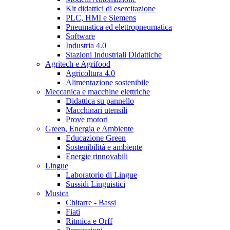
Kit didattici di esercitazione
PLC, HMI e Siemens
Pneumatica ed elettropneumatica
Software
Industria 4.0
Stazioni Industriali Didattiche
Agritech e Agrifood
Agricoltura 4.0
Alimentazione sostenibile
Meccanica e macchine elettriche
Didattica su pannello
Macchinari utensili
Prove motori
Green, Energia e Ambiente
Educazione Green
Sostenibilità e ambiente
Energie rinnovabili
Lingue
Laboratorio di Lingue
Sussidi Linguistici
Musica
Chitarre - Bassi
Fiati
Ritmica e Orff