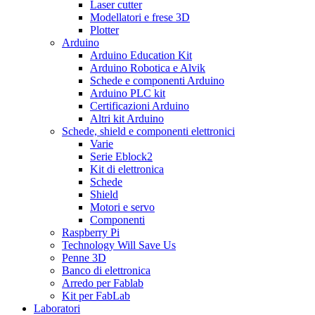
Laser cutter
Modellatori e frese 3D
Plotter
Arduino
Arduino Education Kit
Arduino Robotica e Alvik
Schede e componenti Arduino
Arduino PLC kit
Certificazioni Arduino
Altri kit Arduino
Schede, shield e componenti elettronici
Varie
Serie Eblock2
Kit di elettronica
Schede
Shield
Motori e servo
Componenti
Raspberry Pi
Technology Will Save Us
Penne 3D
Banco di elettronica
Arredo per Fablab
Kit per FabLab
Laboratori