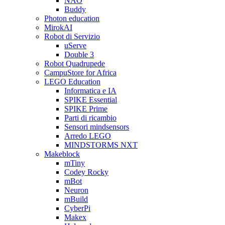
NAO
Buddy
Photon education
MirokAI
Robot di Servizio
uServe
Double 3
Robot Quadrupede
CampuStore for Africa
LEGO Education
Informatica e IA
SPIKE Essential
SPIKE Prime
Parti di ricambio
Sensori mindsensors
Arredo LEGO
MINDSTORMS NXT
Makeblock
mTiny
Codey Rocky
mBot
Neuron
mBuild
CyberPi
Makex