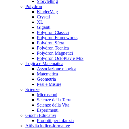
Storytelling
Polydron
KinderMag
Crystal
XL
Giganti
Polydron Classici
Polydron Frameworks
Polydron Sfera
Polydron Tecnica
Polydron Magnetici
Polydron OctoPlay e Mix
Logica e Matematica
Associazione e logica
Matematica
Geometria
Pesi e Misure
Scienze
Microscopi
Scienze della Terra
Scienze della Vita
Esperimenti
Giochi Educativi
Prodotti per infanzia
Attività ludico-formative