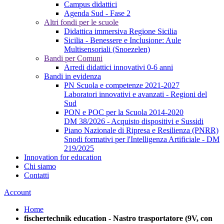
Campus didattici
Agenda Sud - Fase 2
Altri fondi per le scuole
Didattica immersiva Regione Sicilia
Sicilia - Benessere e Inclusione: Aule
Multisensoriali (Snoezelen)
Bandi per Comuni
Arredi didattici innovativi 0-6 anni
Bandi in evidenza
PN Scuola e competenze 2021-2027
Laboratori innovativi e avanzati - Regioni del
Sud
PON e POC per la Scuola 2014-2020
DM 38/2026 - Acquisto dispositivi e Sussidi
Piano Nazionale di Ripresa e Resilienza (PNRR)
Snodi formativi per l'Intelligenza Artificiale - DM
219/2025
Innovation for education
Chi siamo
Contatti
Account
Home
fischertechnik education - Nastro trasportatore (9V, con