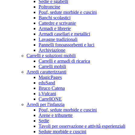
Sedie e sgabelli
Poltroncine
Pouf, sedute morbide e cuscini
Banchi scolastici
Cattedre e scrivanie
Armadi e librerie
Armadi casellari e metallici
Lavagne tradizionali
Pannelli fonoassorbenti e luci
Archiviazione
Carrelli e soluzioni mobili
Carrelli e armadi di ricarica
Carrelli mobili
Arredi caratterizzanti
MagicPages
eduSand
Bruco Catena
i-Vulcani
CarrellONE
Arredi per l'infanzia
Pouf, sedute morbide e cuscini
Arene e tribunette
Sedie
Tavoli per osservazione e attività esperienziali
Sedute morbide e cuscini