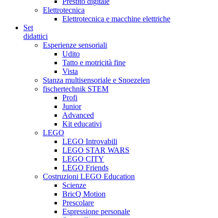
Prestito digitale
Elettrotecnica
Elettrotecnica e macchine elettriche
Set
didattici
Esperienze sensoriali
Udito
Tatto e motricità fine
Vista
Stanza multisensoriale e Snoezelen
fischertechnik STEM
Profi
Junior
Advanced
Kit educativi
LEGO
LEGO Introvabili
LEGO STAR WARS
LEGO CITY
LEGO Friends
Costruzioni LEGO Education
Scienze
BricQ Motion
Prescolare
Espressione personale