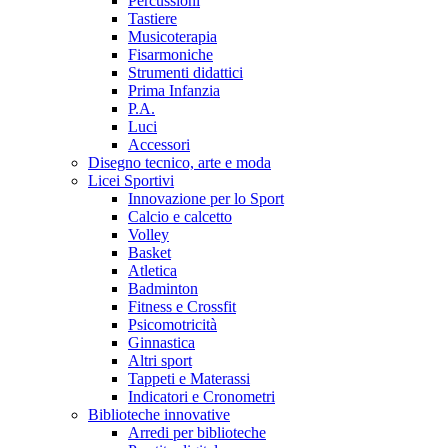
Percussioni
Tastiere
Musicoterapia
Fisarmoniche
Strumenti didattici
Prima Infanzia
P.A.
Luci
Accessori
Disegno tecnico, arte e moda
Licei Sportivi
Innovazione per lo Sport
Calcio e calcetto
Volley
Basket
Atletica
Badminton
Fitness e Crossfit
Psicomotricità
Ginnastica
Altri sport
Tappeti e Materassi
Indicatori e Cronometri
Biblioteche innovative
Arredi per biblioteche