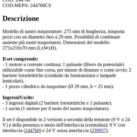
COD.MEPA: 244760CS
Descrizione
Modello di nastro trasportatore: 275 mm di lunghezza, trasporta
pezzi con un diametro fino a 29 mm. Possibilità di combinare
assieme più nastri trasportatori. Dimensioni del modello:
275x210x70 mm (LxWxH).
Il set comprende:
- 1 motore a corrente continua; 1 pulsante (libero da potenziale)
utilizzabile come fine corsa, per misure di distanze o come avvio; 2
barriere fotoelettriche (costituite da fototransistor e lampade
lenticolari).
- 1 pezzo cilindrico da trasportare (Ø 29 mm, h = 25 mm).
Ingressi/Uscite:
- 3 ingressi digitali (2 barriere fotoelettriche e 1 pulsante).
- 1 uscita (1 motore per il moto del nastro trasportatore).
Il set è disponibile in 2 versioni a seconda della tensione (9 V o 24
V) e della presenza o meno dell'interfaccia (centralina): 9 V con
interfaccia (
244760
) e 24 V senza interfaccia (
239957
).