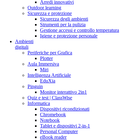
Arredi innovativi
Outdoor learning
Sicurezza e protezione
Sicurezza degli ambienti
Strumenti per la pulizia
Gestione accessi e controllo temperatura
Igiene e protezione personale
Ambienti
digitali
Periferiche per Grafica
Plotter
Aula Immersiva
Miri
Intelligenza Artificiale
EduXia
Pinguin
Monitor interattivo 2in1
Quiz e test | ClassWise
Informatica
Dispositivi ricondizionati
Chromebook
Notebook
Tablet e dispositivi 2-in-1
Personal Computer
eBook reader