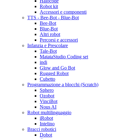
Halocode
Robot kit
Accessori e componenti
TTS - Bee-Bot - Blue-Bot
Bee-Bot
Blue-Bot
Altri robot
Percorsi e accessori
Infanzia e Prescolare
Tale-Bot
MatataStudio Coding set
indi
Glow and Go Bot
Rugged Robot
Cubetto
Programmazione a blocchi (Scratch)
Sphero
Ozobot
VinciBot
Nous AI
Robot multilinguaggio
iRobot
Intelino
Bracci robotici
Dobot