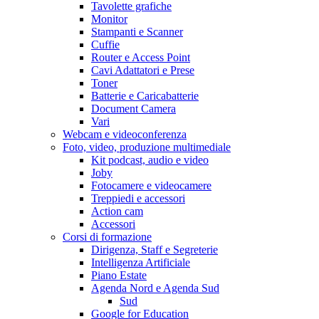
Tavolette grafiche
Monitor
Stampanti e Scanner
Cuffie
Router e Access Point
Cavi Adattatori e Prese
Toner
Batterie e Caricabatterie
Document Camera
Vari
Webcam e videoconferenza
Foto, video, produzione multimediale
Kit podcast, audio e video
Joby
Fotocamere e videocamere
Treppiedi e accessori
Action cam
Accessori
Corsi di formazione
Dirigenza, Staff e Segreterie
Intelligenza Artificiale
Piano Estate
Agenda Nord e Agenda Sud
Sud
Google for Education