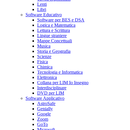
Lenti
Libri
Software Educativo
Software per BES e DSA
Logica e Matematica
Lettura e Scrittura
Lingue straniere
Mappe Concettuali
Musica
Storia e Geografia
Scienze
Fisica
Chimica
Tecnologia e Informatica
Elettronica
Collana per LIM Io Insegno
Interdisciplinare
DVD per LIM
Software Applicativo
AstroSafe
Genially
Google
Zoom
GoTo
Microsoft