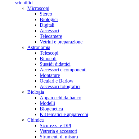
scientifici
Microscopi
Stereo
Biologici
Digitali
Accessori
Telecamere
Vetrini e preparazione
Astronomia
Telescopi
Binocoli
Sussidi didattici
Accessori e componenti
Montature
Oculari e Barlow
Accessori fotografici
Biologia
Apparecchi da banco
Modelli
Biogenetica
Kit tematici e apparecchi
Chimica
Sicurezza e DPI
Vetreria e accessori
Strumenti di misura