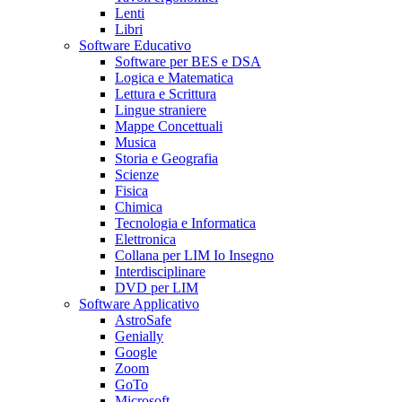
Lenti
Libri
Software Educativo
Software per BES e DSA
Logica e Matematica
Lettura e Scrittura
Lingue straniere
Mappe Concettuali
Musica
Storia e Geografia
Scienze
Fisica
Chimica
Tecnologia e Informatica
Elettronica
Collana per LIM Io Insegno
Interdisciplinare
DVD per LIM
Software Applicativo
AstroSafe
Genially
Google
Zoom
GoTo
Microsoft