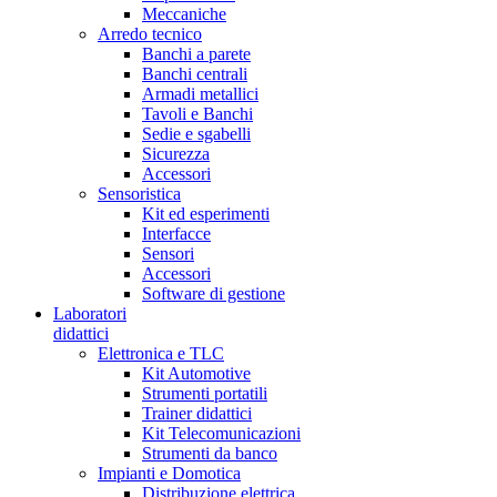
Meccaniche
Arredo tecnico
Banchi a parete
Banchi centrali
Armadi metallici
Tavoli e Banchi
Sedie e sgabelli
Sicurezza
Accessori
Sensoristica
Kit ed esperimenti
Interfacce
Sensori
Accessori
Software di gestione
Laboratori
didattici
Elettronica e TLC
Kit Automotive
Strumenti portatili
Trainer didattici
Kit Telecomunicazioni
Strumenti da banco
Impianti e Domotica
Distribuzione elettrica