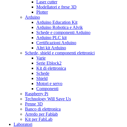
Laser cutter
Modellatori e frese 3D
Plotter
Arduino
Arduino Education Kit
Arduino Robotica e Alvik
Schede e componenti Arduino
Arduino PLC kit
Certificazioni Arduino
Altri kit Arduino
Schede, shield e componenti elettronici
Varie
Serie Eblock2
Kit di elettronica
Schede
Shield
Motori e servo
Componenti
Raspberry Pi
Technology Will Save Us
Penne 3D
Banco di elettronica
Arredo per Fablab
Kit per FabLab
Laboratori