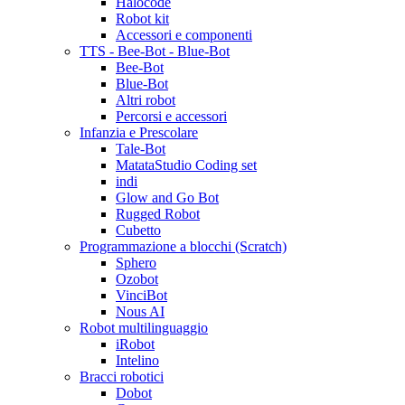
Halocode
Robot kit
Accessori e componenti
TTS - Bee-Bot - Blue-Bot
Bee-Bot
Blue-Bot
Altri robot
Percorsi e accessori
Infanzia e Prescolare
Tale-Bot
MatataStudio Coding set
indi
Glow and Go Bot
Rugged Robot
Cubetto
Programmazione a blocchi (Scratch)
Sphero
Ozobot
VinciBot
Nous AI
Robot multilinguaggio
iRobot
Intelino
Bracci robotici
Dobot