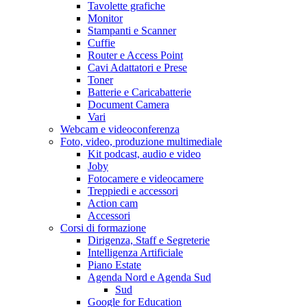
Tavolette grafiche
Monitor
Stampanti e Scanner
Cuffie
Router e Access Point
Cavi Adattatori e Prese
Toner
Batterie e Caricabatterie
Document Camera
Vari
Webcam e videoconferenza
Foto, video, produzione multimediale
Kit podcast, audio e video
Joby
Fotocamere e videocamere
Treppiedi e accessori
Action cam
Accessori
Corsi di formazione
Dirigenza, Staff e Segreterie
Intelligenza Artificiale
Piano Estate
Agenda Nord e Agenda Sud
Sud
Google for Education