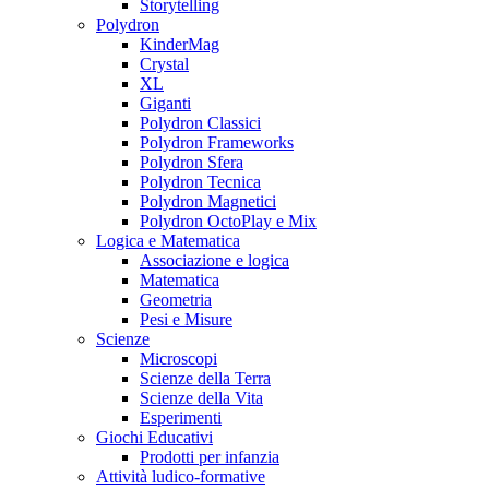
Storytelling
Polydron
KinderMag
Crystal
XL
Giganti
Polydron Classici
Polydron Frameworks
Polydron Sfera
Polydron Tecnica
Polydron Magnetici
Polydron OctoPlay e Mix
Logica e Matematica
Associazione e logica
Matematica
Geometria
Pesi e Misure
Scienze
Microscopi
Scienze della Terra
Scienze della Vita
Esperimenti
Giochi Educativi
Prodotti per infanzia
Attività ludico-formative