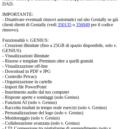
DAD.
IMPORTANTE:
- Disattivare eventuali rinnovi automatici sul sito Genially se già
clienti diretti di Genially (vedi
350135
o
356949
per il codice
rinnovo).
Funzionalità v. GENIUS:
- Creazioni illimitate (fino a 25GB di spazio disponibile, solo v.
GENIUS)
- Visualizzazioni illimitate
- Risorse e template Premium oltre a quelli gratuiti
- Visualizzazione off-line
- Download in PDF e JPG
- Controllo Privacy
- Organizzazione in cartelle
- Import file PowerPoint
- Inserimento audio dal tuo computer
- Risposte aperte e sondaggi (solo Genius)
- Funzioni AI (solo v. Genius)
- Raccolta risultati in tempo reale esercizi (solo v. Genius)
- Personalizzazione del logo (solo v. Genius)
- Monitoraggio (solo v. Genius)
- Collaborazione avanzata (solo v. Genius)
- LTI: Connessione tra piattaforme di apprendimento (solo v.