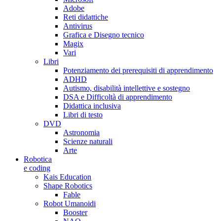
Adobe
Reti didattiche
Antivirus
Grafica e Disegno tecnico
Magix
Vari
Libri
Potenziamento dei prerequisiti di apprendimento
ADHD
Autismo, disabilità intellettive e sostegno
DSA e Difficoltà di apprendimento
Didattica inclusiva
Libri di testo
DVD
Astronomia
Scienze naturali
Arte
Robotica
e coding
Kais Education
Shape Robotics
Fable
Robot Umanoidi
Booster