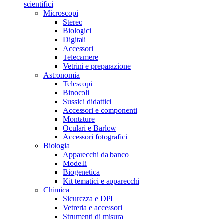
scientifici
Microscopi
Stereo
Biologici
Digitali
Accessori
Telecamere
Vetrini e preparazione
Astronomia
Telescopi
Binocoli
Sussidi didattici
Accessori e componenti
Montature
Oculari e Barlow
Accessori fotografici
Biologia
Apparecchi da banco
Modelli
Biogenetica
Kit tematici e apparecchi
Chimica
Sicurezza e DPI
Vetreria e accessori
Strumenti di misura