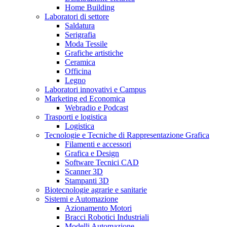
Home Building
Laboratori di settore
Saldatura
Serigrafia
Moda Tessile
Grafiche artistiche
Ceramica
Officina
Legno
Laboratori innovativi e Campus
Marketing ed Economica
Webradio e Podcast
Trasporti e logistica
Logistica
Tecnologie e Tecniche di Rappresentazione Grafica
Filamenti e accessori
Grafica e Design
Software Tecnici CAD
Scanner 3D
Stampanti 3D
Biotecnologie agrarie e sanitarie
Sistemi e Automazione
Azionamento Motori
Bracci Robotici Industriali
Modelli Automazione