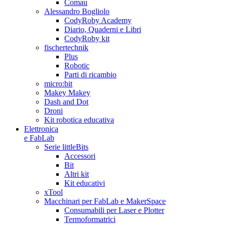
Comau
Alessandro Bogliolo
CodyRoby Academy
Diario, Quaderni e Libri
CodyRoby kit
fischertechnik
Plus
Robotic
Parti di ricambio
micro:bit
Makey Makey
Dash and Dot
Droni
Kit robotica educativa
Elettronica
e FabLab
Serie littleBits
Accessori
Bit
Altri kit
Kit educativi
xTool
Macchinari per FabLab e MakerSpace
Consumabili per Laser e Plotter
Termoformatrici