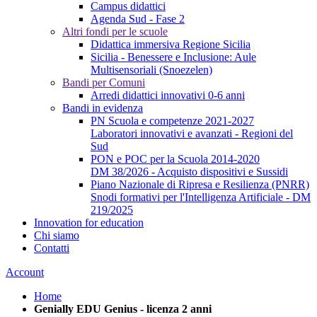
Campus didattici
Agenda Sud - Fase 2
Altri fondi per le scuole
Didattica immersiva Regione Sicilia
Sicilia - Benessere e Inclusione: Aule
Multisensoriali (Snoezelen)
Bandi per Comuni
Arredi didattici innovativi 0-6 anni
Bandi in evidenza
PN Scuola e competenze 2021-2027
Laboratori innovativi e avanzati - Regioni del
Sud
PON e POC per la Scuola 2014-2020
DM 38/2026 - Acquisto dispositivi e Sussidi
Piano Nazionale di Ripresa e Resilienza (PNRR)
Snodi formativi per l'Intelligenza Artificiale - DM
219/2025
Innovation for education
Chi siamo
Contatti
Account
Home
Genially EDU Genius - licenza 2 anni