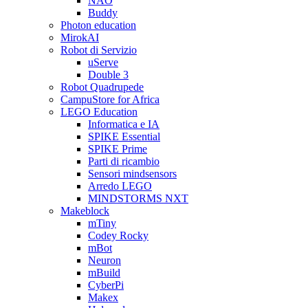
NAO
Buddy
Photon education
MirokAI
Robot di Servizio
uServe
Double 3
Robot Quadrupede
CampuStore for Africa
LEGO Education
Informatica e IA
SPIKE Essential
SPIKE Prime
Parti di ricambio
Sensori mindsensors
Arredo LEGO
MINDSTORMS NXT
Makeblock
mTiny
Codey Rocky
mBot
Neuron
mBuild
CyberPi
Makex