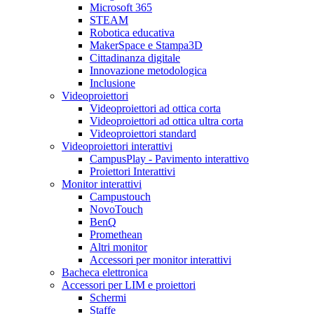
Microsoft 365
STEAM
Robotica educativa
MakerSpace e Stampa3D
Cittadinanza digitale
Innovazione metodologica
Inclusione
Videoproiettori
Videoproiettori ad ottica corta
Videoproiettori ad ottica ultra corta
Videoproiettori standard
Videoproiettori interattivi
CampusPlay - Pavimento interattivo
Proiettori Interattivi
Monitor interattivi
Campustouch
NovoTouch
BenQ
Promethean
Altri monitor
Accessori per monitor interattivi
Bacheca elettronica
Accessori per LIM e proiettori
Schermi
Staffe