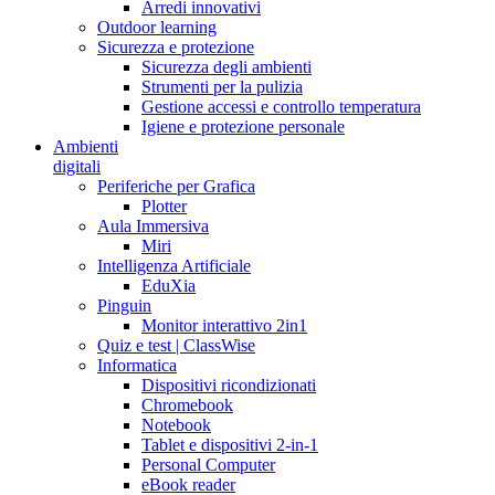
Arredi innovativi
Outdoor learning
Sicurezza e protezione
Sicurezza degli ambienti
Strumenti per la pulizia
Gestione accessi e controllo temperatura
Igiene e protezione personale
Ambienti
digitali
Periferiche per Grafica
Plotter
Aula Immersiva
Miri
Intelligenza Artificiale
EduXia
Pinguin
Monitor interattivo 2in1
Quiz e test | ClassWise
Informatica
Dispositivi ricondizionati
Chromebook
Notebook
Tablet e dispositivi 2-in-1
Personal Computer
eBook reader