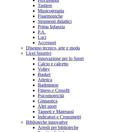
Percussioni
Tastiere
Musicoterapia
Fisarmoniche
Strumenti didattici
Prima Infanzia
P.A.
Luci
Accessori
Disegno tecnico, arte e moda
Licei Sportivi
Innovazione per lo Sport
Calcio e calcetto
Volley
Basket
Atletica
Badminton
Fitness e Crossfit
Psicomotricità
Ginnastica
Altri sport
Tappeti e Materassi
Indicatori e Cronometri
Biblioteche innovative
Arredi per biblioteche