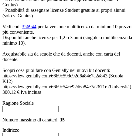
Genius)
- Possibilità di assegnare licenze Student gratuite ai propri alunni
(solo v. Genius)
Vedi cod.
356944
per la versione multilicenza da minimo 10 prezzo
più conveniente.
Disponibili anche licenze per 1,2 o 3 anni (singole o multilicenza da
minimo 10).
Acquistabile sia da scuole che da docenti, anche con carta del
docente.
Scopri cosa puoi fare con Genially nei nuovi kit docenti:
https://view.genially.com/66b9c59de92d6a84e7a2a843 (Scuola
K12)
https://view.genially.com/66b9c54ce92d6a84e7a2671e (Università)
300,
12
€
Iva inclusa
:
Ragione Sociale
Numero massimo di caratteri:
35
Indirizzo