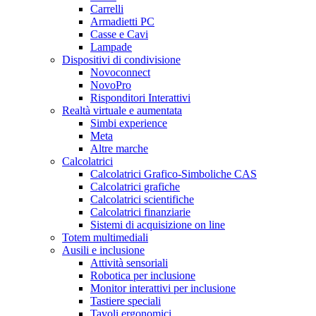
Carrelli
Armadietti PC
Casse e Cavi
Lampade
Dispositivi di condivisione
Novoconnect
NovoPro
Risponditori Interattivi
Realtà virtuale e aumentata
Simbi experience
Meta
Altre marche
Calcolatrici
Calcolatrici Grafico-Simboliche CAS
Calcolatrici grafiche
Calcolatrici scientifiche
Calcolatrici finanziarie
Sistemi di acquisizione on line
Totem multimediali
Ausili e inclusione
Attività sensoriali
Robotica per inclusione
Monitor interattivi per inclusione
Tastiere speciali
Tavoli ergonomici