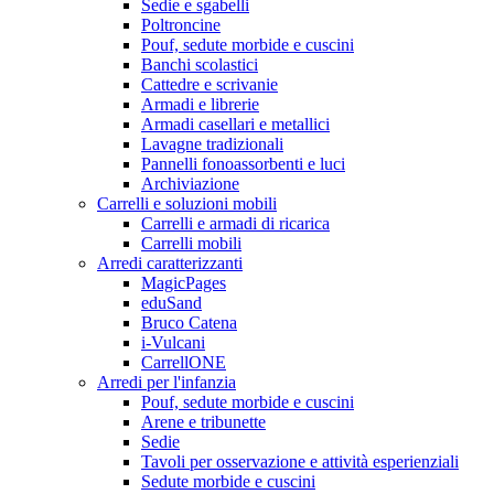
Sedie e sgabelli
Poltroncine
Pouf, sedute morbide e cuscini
Banchi scolastici
Cattedre e scrivanie
Armadi e librerie
Armadi casellari e metallici
Lavagne tradizionali
Pannelli fonoassorbenti e luci
Archiviazione
Carrelli e soluzioni mobili
Carrelli e armadi di ricarica
Carrelli mobili
Arredi caratterizzanti
MagicPages
eduSand
Bruco Catena
i-Vulcani
CarrellONE
Arredi per l'infanzia
Pouf, sedute morbide e cuscini
Arene e tribunette
Sedie
Tavoli per osservazione e attività esperienziali
Sedute morbide e cuscini