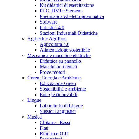
Kit didattici di esercitazione
PLC, HMI e Siemens
Pneumatica ed elettropneumatica
Software
Industria 4.0
Stazioni Industriali Didattiche
Agritech e Agrifood
Agricoltura 4.0
Alimentazione sostenibile
Meccanica e macchine elettriche
Didattica su pannello
Macchinari utensili
Prove motori
Green, Energia e Ambiente
Educazione Green
Sostenibilità e ambiente
Energie rinnovabili
Lingue
Laboratorio di Lingue
Sussidi Linguistici
Musica
Chitarre - Bassi
Fiati
Ritmica e Orff