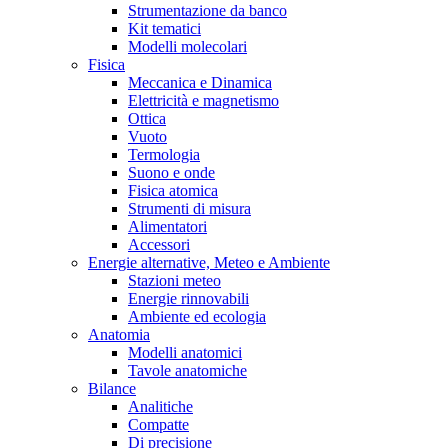
Strumentazione da banco
Kit tematici
Modelli molecolari
Fisica
Meccanica e Dinamica
Elettricità e magnetismo
Ottica
Vuoto
Termologia
Suono e onde
Fisica atomica
Strumenti di misura
Alimentatori
Accessori
Energie alternative, Meteo e Ambiente
Stazioni meteo
Energie rinnovabili
Ambiente ed ecologia
Anatomia
Modelli anatomici
Tavole anatomiche
Bilance
Analitiche
Compatte
Di precisione