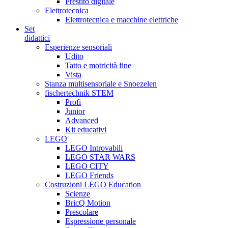
Prestito digitale
Elettrotecnica
Elettrotecnica e macchine elettriche
Set
didattici
Esperienze sensoriali
Udito
Tatto e motricità fine
Vista
Stanza multisensoriale e Snoezelen
fischertechnik STEM
Profi
Junior
Advanced
Kit educativi
LEGO
LEGO Introvabili
LEGO STAR WARS
LEGO CITY
LEGO Friends
Costruzioni LEGO Education
Scienze
BricQ Motion
Prescolare
Espressione personale