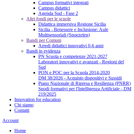
Campus formativi integrati
Campus didattici
Agenda Sud - Fase 2
Altri fondi per le scuole
Didattica immersiva Regione Sicilia
Sicilia - Benessere e Inclusione: Aule
Multisensoriali (Snoezelen)
Bandi per Comuni
Arredi didattici innovativi 0-6 anni
Bandi in evidenza
PN Scuola e competenze 2021-2027
Laboratori innovativi e avanzati - Regioni del
Sud
PON e POC per la Scuola 2014-2020
DM 38/2026 - Acquisto dispositivi e Sussidi
Piano Nazionale di Ripresa e Resilienza (PNRR)
Snodi formativi per l'Intelligenza Artificiale - DM
219/2025
Innovation for education
Chi siamo
Contatti
Account
Home