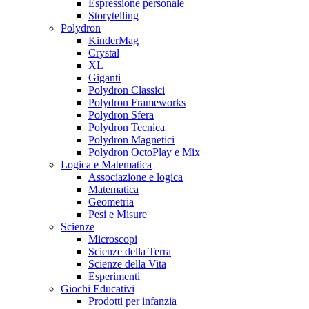
Espressione personale
Storytelling
Polydron
KinderMag
Crystal
XL
Giganti
Polydron Classici
Polydron Frameworks
Polydron Sfera
Polydron Tecnica
Polydron Magnetici
Polydron OctoPlay e Mix
Logica e Matematica
Associazione e logica
Matematica
Geometria
Pesi e Misure
Scienze
Microscopi
Scienze della Terra
Scienze della Vita
Esperimenti
Giochi Educativi
Prodotti per infanzia