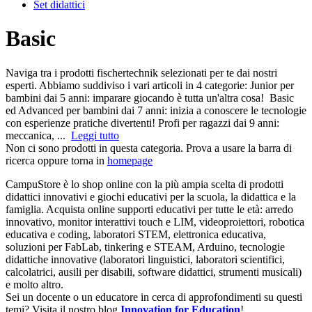
Set didattici
Basic
Naviga tra i prodotti fischertechnik selezionati per te dai nostri
esperti. Abbiamo suddiviso i vari articoli in 4 categorie: Junior per
bambini dai 5 anni: imparare giocando è tutta un'altra cosa! Basic
ed Advanced per bambini dai 7 anni: inizia a conoscere le tecnologie
con esperienze pratiche divertenti! Profi per ragazzi dai 9 anni:
meccanica, ...
Leggi tutto
Non ci sono prodotti in questa categoria. Prova a usare la barra di
ricerca oppure torna in
homepage
CampuStore è lo shop online con la più ampia scelta di prodotti
didattici innovativi e giochi educativi per la scuola, la didattica e la
famiglia. Acquista online supporti educativi per tutte le età: arredo
innovativo, monitor interattivi touch e LIM, videoproiettori, robotica
educativa e coding, laboratori STEM, elettronica educativa,
soluzioni per FabLab, tinkering e STEAM, Arduino, tecnologie
didattiche innovative (laboratori linguistici, laboratori scientifici,
calcolatrici, ausili per disabili, software didattici, strumenti musicali)
e molto altro.
Sei un docente o un educatore in cerca di approfondimenti su questi
temi? Visita il nostro blog
Innovation for Education
!