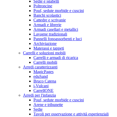
Sedie e sgabelli
Poltroncine
Pouf, sedute morbide e cuscini
Banchi scolastici
Cattedre e scrivanie
Armadi e librerie
Armadi casellari e metallici
Lavagne tradizionali
Pannelli fonoassorbenti e luci
Archiviazione
Materassi e tappeti
Carrelli e soluzioni mobili
Carrelli e armadi di ricarica
Carrelli mobili
Arredi caratterizzanti
MagicPages
eduSand
Bruco Catena
i-Vulcani
CarrellONE
Arredi per l'infanzia
Pouf, sedute morbide e cuscini
Arene e tribunette
Sedie
Tavoli per osservazione e attività esperienziali