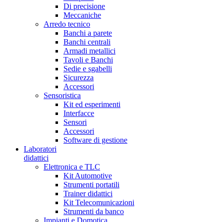
Di precisione
Meccaniche
Arredo tecnico
Banchi a parete
Banchi centrali
Armadi metallici
Tavoli e Banchi
Sedie e sgabelli
Sicurezza
Accessori
Sensoristica
Kit ed esperimenti
Interfacce
Sensori
Accessori
Software di gestione
Laboratori
didattici
Elettronica e TLC
Kit Automotive
Strumenti portatili
Trainer didattici
Kit Telecomunicazioni
Strumenti da banco
Impianti e Domotica