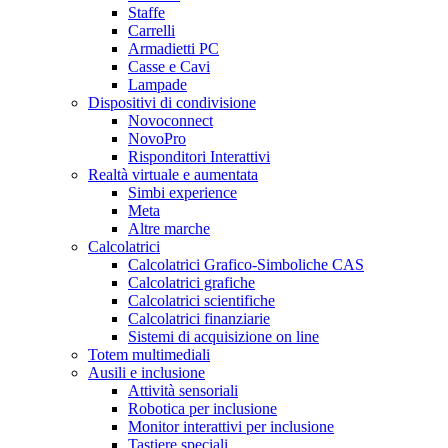
Staffe
Carrelli
Armadietti PC
Casse e Cavi
Lampade
Dispositivi di condivisione
Novoconnect
NovoPro
Risponditori Interattivi
Realtà virtuale e aumentata
Simbi experience
Meta
Altre marche
Calcolatrici
Calcolatrici Grafico-Simboliche CAS
Calcolatrici grafiche
Calcolatrici scientifiche
Calcolatrici finanziarie
Sistemi di acquisizione on line
Totem multimediali
Ausili e inclusione
Attività sensoriali
Robotica per inclusione
Monitor interattivi per inclusione
Tastiere speciali