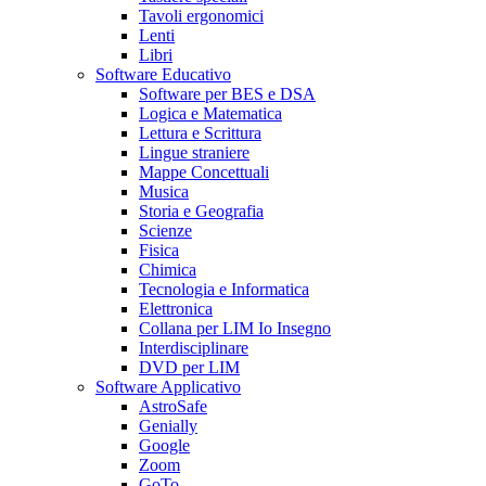
Tavoli ergonomici
Lenti
Libri
Software Educativo
Software per BES e DSA
Logica e Matematica
Lettura e Scrittura
Lingue straniere
Mappe Concettuali
Musica
Storia e Geografia
Scienze
Fisica
Chimica
Tecnologia e Informatica
Elettronica
Collana per LIM Io Insegno
Interdisciplinare
DVD per LIM
Software Applicativo
AstroSafe
Genially
Google
Zoom
GoTo