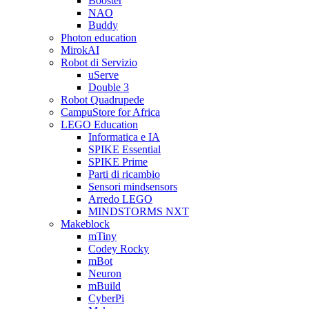
Booster
NAO
Buddy
Photon education
MirokAI
Robot di Servizio
uServe
Double 3
Robot Quadrupede
CampuStore for Africa
LEGO Education
Informatica e IA
SPIKE Essential
SPIKE Prime
Parti di ricambio
Sensori mindsensors
Arredo LEGO
MINDSTORMS NXT
Makeblock
mTiny
Codey Rocky
mBot
Neuron
mBuild
CyberPi