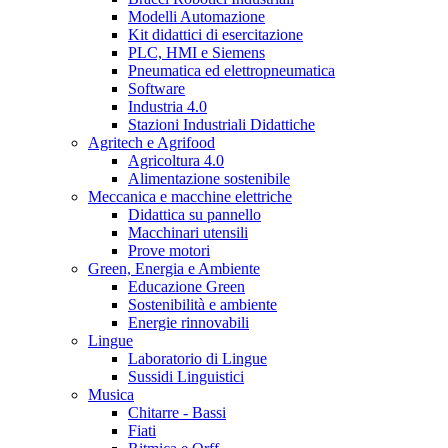
Modelli Automazione
Kit didattici di esercitazione
PLC, HMI e Siemens
Pneumatica ed elettropneumatica
Software
Industria 4.0
Stazioni Industriali Didattiche
Agritech e Agrifood
Agricoltura 4.0
Alimentazione sostenibile
Meccanica e macchine elettriche
Didattica su pannello
Macchinari utensili
Prove motori
Green, Energia e Ambiente
Educazione Green
Sostenibilità e ambiente
Energie rinnovabili
Lingue
Laboratorio di Lingue
Sussidi Linguistici
Musica
Chitarre - Bassi
Fiati