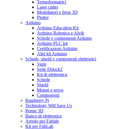
Termoformatrici
Laser cutter
Modellatori e frese 3D
Plotter
Arduino
Arduino Education Kit
Arduino Robotica e Alvik
Schede e componenti Arduino
Arduino PLC kit
Certificazioni Arduino
Altri kit Arduino
Schede, shield e componenti elettronici
Varie
Serie Eblock2
Kit di elettronica
Schede
Shield
Motori e servo
Componenti
Raspberry Pi
Technology Will Save Us
Penne 3D
Banco di elettronica
Arredo per Fablab
Kit per FabLab