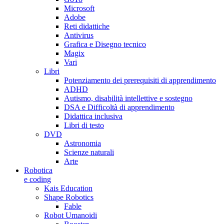
Microsoft
Adobe
Reti didattiche
Antivirus
Grafica e Disegno tecnico
Magix
Vari
Libri
Potenziamento dei prerequisiti di apprendimento
ADHD
Autismo, disabilità intellettive e sostegno
DSA e Difficoltà di apprendimento
Didattica inclusiva
Libri di testo
DVD
Astronomia
Scienze naturali
Arte
Robotica
e coding
Kais Education
Shape Robotics
Fable
Robot Umanoidi