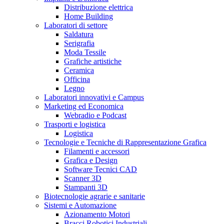
Distribuzione elettrica
Home Building
Laboratori di settore
Saldatura
Serigrafia
Moda Tessile
Grafiche artistiche
Ceramica
Officina
Legno
Laboratori innovativi e Campus
Marketing ed Economica
Webradio e Podcast
Trasporti e logistica
Logistica
Tecnologie e Tecniche di Rappresentazione Grafica
Filamenti e accessori
Grafica e Design
Software Tecnici CAD
Scanner 3D
Stampanti 3D
Biotecnologie agrarie e sanitarie
Sistemi e Automazione
Azionamento Motori
Bracci Robotici Industriali