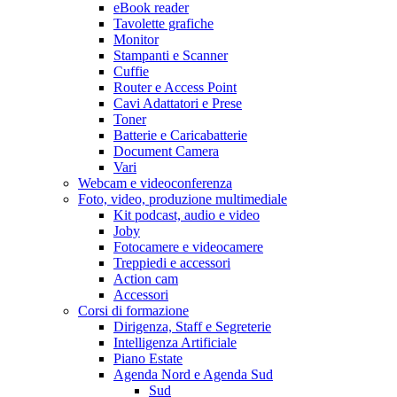
eBook reader
Tavolette grafiche
Monitor
Stampanti e Scanner
Cuffie
Router e Access Point
Cavi Adattatori e Prese
Toner
Batterie e Caricabatterie
Document Camera
Vari
Webcam e videoconferenza
Foto, video, produzione multimediale
Kit podcast, audio e video
Joby
Fotocamere e videocamere
Treppiedi e accessori
Action cam
Accessori
Corsi di formazione
Dirigenza, Staff e Segreterie
Intelligenza Artificiale
Piano Estate
Agenda Nord e Agenda Sud
Sud