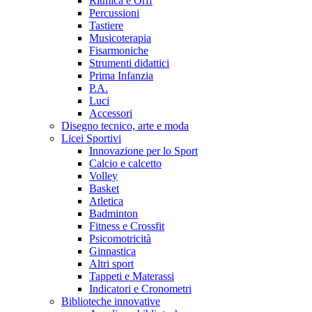
Ritmica e Orff
Percussioni
Tastiere
Musicoterapia
Fisarmoniche
Strumenti didattici
Prima Infanzia
P.A.
Luci
Accessori
Disegno tecnico, arte e moda
Licei Sportivi
Innovazione per lo Sport
Calcio e calcetto
Volley
Basket
Atletica
Badminton
Fitness e Crossfit
Psicomotricità
Ginnastica
Altri sport
Tappeti e Materassi
Indicatori e Cronometri
Biblioteche innovative