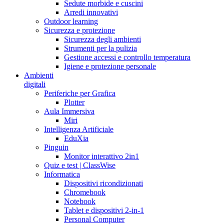
Sedute morbide e cuscini
Arredi innovativi
Outdoor learning
Sicurezza e protezione
Sicurezza degli ambienti
Strumenti per la pulizia
Gestione accessi e controllo temperatura
Igiene e protezione personale
Ambienti
digitali
Periferiche per Grafica
Plotter
Aula Immersiva
Miri
Intelligenza Artificiale
EduXia
Pinguin
Monitor interattivo 2in1
Quiz e test | ClassWise
Informatica
Dispositivi ricondizionati
Chromebook
Notebook
Tablet e dispositivi 2-in-1
Personal Computer