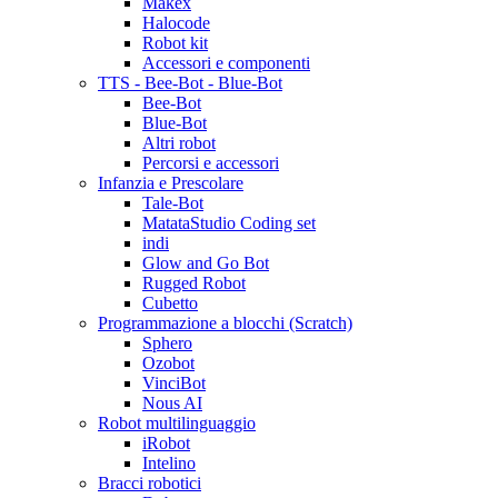
Makex
Halocode
Robot kit
Accessori e componenti
TTS - Bee-Bot - Blue-Bot
Bee-Bot
Blue-Bot
Altri robot
Percorsi e accessori
Infanzia e Prescolare
Tale-Bot
MatataStudio Coding set
indi
Glow and Go Bot
Rugged Robot
Cubetto
Programmazione a blocchi (Scratch)
Sphero
Ozobot
VinciBot
Nous AI
Robot multilinguaggio
iRobot
Intelino
Bracci robotici