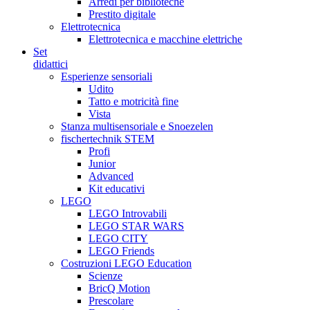
Arredi per biblioteche
Prestito digitale
Elettrotecnica
Elettrotecnica e macchine elettriche
Set
didattici
Esperienze sensoriali
Udito
Tatto e motricità fine
Vista
Stanza multisensoriale e Snoezelen
fischertechnik STEM
Profi
Junior
Advanced
Kit educativi
LEGO
LEGO Introvabili
LEGO STAR WARS
LEGO CITY
LEGO Friends
Costruzioni LEGO Education
Scienze
BricQ Motion
Prescolare