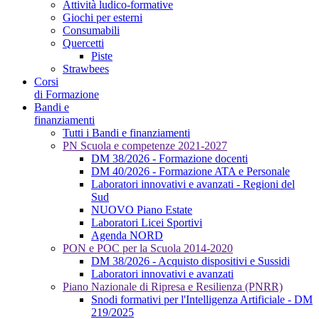
Attività ludico-formative
Giochi per esterni
Consumabili
Quercetti
Piste
Strawbees
Corsi
di Formazione
Bandi e
finanziamenti
Tutti i Bandi e finanziamenti
PN Scuola e competenze 2021-2027
DM 38/2026 - Formazione docenti
DM 40/2026 - Formazione ATA e Personale
Laboratori innovativi e avanzati - Regioni del
Sud
NUOVO Piano Estate
Laboratori Licei Sportivi
Agenda NORD
PON e POC per la Scuola 2014-2020
DM 38/2026 - Acquisto dispositivi e Sussidi
Laboratori innovativi e avanzati
Piano Nazionale di Ripresa e Resilienza (PNRR)
Snodi formativi per l'Intelligenza Artificiale - DM
219/2025