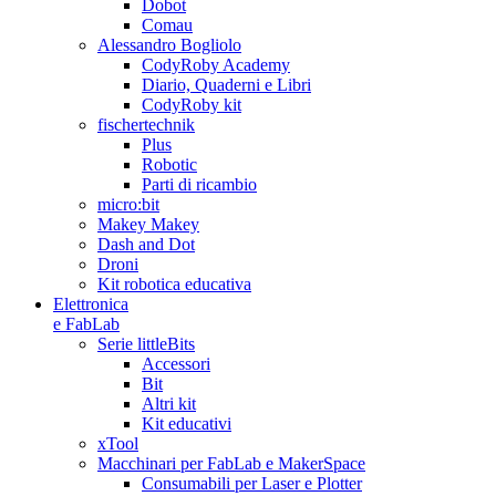
Dobot
Comau
Alessandro Bogliolo
CodyRoby Academy
Diario, Quaderni e Libri
CodyRoby kit
fischertechnik
Plus
Robotic
Parti di ricambio
micro:bit
Makey Makey
Dash and Dot
Droni
Kit robotica educativa
Elettronica
e FabLab
Serie littleBits
Accessori
Bit
Altri kit
Kit educativi
xTool
Macchinari per FabLab e MakerSpace
Consumabili per Laser e Plotter