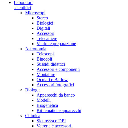
Laboratori
scientifici
Microscopi
Stereo
Biologici
Digitali
Accessori
Telecamere
Vetrini e preparazione
Astronomia
Telescopi
Binocoli
Sussidi didattici
Accessori e componenti
Montature
Oculari e Barlow
Accessori fotografici
Biologia
Apparecchi da banco
Modelli
Biogenetica
Kit tematici e apparecchi
Chimica
Sicurezza e DPI
Vetreria e accessori