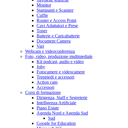
Monitor
Stampanti e Scanner
Cuffie
Router e Access Point
Cavi Adattatori e Prese
Toner
Batterie e Caricabatterie
Document Camera
Vari
Webcam e videoconferenza
Foto, video, produzione multimediale
Kit podcast, audio e video
Joby
Fotocamere e videocamere
Treppiedi e accessori
Action cam
Accessori
Corsi di formazione
Dirigenza, Staff e Segreterie
Intelligenza Artificiale
Piano Estate
Agenda Nord e Agenda Sud
Sud
Google for Education