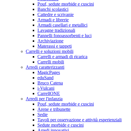
Pouf, sedute morbide e cuscini
Banchi scolastici
Cattedre e scrivanie
Armadi e librerie
Armadi casellari e metallici
Lavagne tradizionali
Pannelli fonoassorbenti e luci
Archiviazione
Materassi e tappeti
Carrelli e soluzioni mobili
Carrelli e armadi di ricarica
Carrelli mobili
Arredi caratterizzanti
MagicPages
eduSand
Bruco Catena
i-Vulcani
CarrellONE
Arredi per l'infanzia
Pouf, sedute morbide e cuscini
Arene e tribunette
Sedie
Tavoli per osservazione e attività esperienziali
Sedute morbide e cuscini
Arredi innovativi