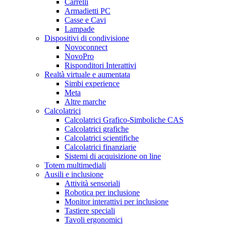
Carrelli
Armadietti PC
Casse e Cavi
Lampade
Dispositivi di condivisione
Novoconnect
NovoPro
Risponditori Interattivi
Realtà virtuale e aumentata
Simbi experience
Meta
Altre marche
Calcolatrici
Calcolatrici Grafico-Simboliche CAS
Calcolatrici grafiche
Calcolatrici scientifiche
Calcolatrici finanziarie
Sistemi di acquisizione on line
Totem multimediali
Ausili e inclusione
Attività sensoriali
Robotica per inclusione
Monitor interattivi per inclusione
Tastiere speciali
Tavoli ergonomici