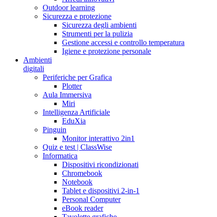
Outdoor learning
Sicurezza e protezione
Sicurezza degli ambienti
Strumenti per la pulizia
Gestione accessi e controllo temperatura
Igiene e protezione personale
Ambienti
digitali
Periferiche per Grafica
Plotter
Aula Immersiva
Miri
Intelligenza Artificiale
EduXia
Pinguin
Monitor interattivo 2in1
Quiz e test | ClassWise
Informatica
Dispositivi ricondizionati
Chromebook
Notebook
Tablet e dispositivi 2-in-1
Personal Computer
eBook reader
Tavolette grafiche