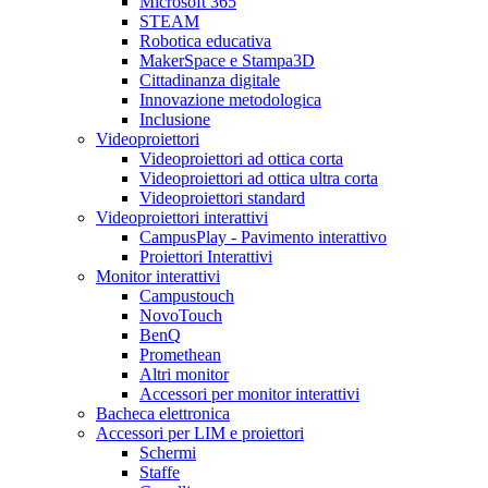
Microsoft 365
STEAM
Robotica educativa
MakerSpace e Stampa3D
Cittadinanza digitale
Innovazione metodologica
Inclusione
Videoproiettori
Videoproiettori ad ottica corta
Videoproiettori ad ottica ultra corta
Videoproiettori standard
Videoproiettori interattivi
CampusPlay - Pavimento interattivo
Proiettori Interattivi
Monitor interattivi
Campustouch
NovoTouch
BenQ
Promethean
Altri monitor
Accessori per monitor interattivi
Bacheca elettronica
Accessori per LIM e proiettori
Schermi
Staffe