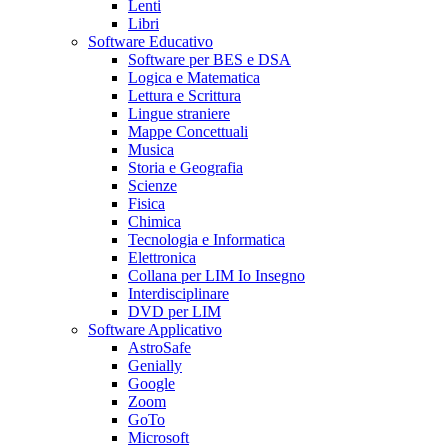
Lenti
Libri
Software Educativo
Software per BES e DSA
Logica e Matematica
Lettura e Scrittura
Lingue straniere
Mappe Concettuali
Musica
Storia e Geografia
Scienze
Fisica
Chimica
Tecnologia e Informatica
Elettronica
Collana per LIM Io Insegno
Interdisciplinare
DVD per LIM
Software Applicativo
AstroSafe
Genially
Google
Zoom
GoTo
Microsoft