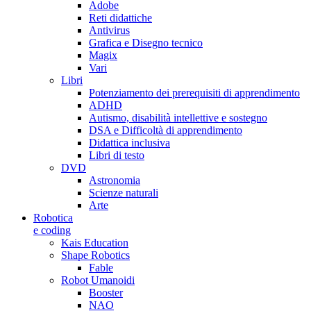
Adobe
Reti didattiche
Antivirus
Grafica e Disegno tecnico
Magix
Vari
Libri
Potenziamento dei prerequisiti di apprendimento
ADHD
Autismo, disabilità intellettive e sostegno
DSA e Difficoltà di apprendimento
Didattica inclusiva
Libri di testo
DVD
Astronomia
Scienze naturali
Arte
Robotica
e coding
Kais Education
Shape Robotics
Fable
Robot Umanoidi
Booster
NAO