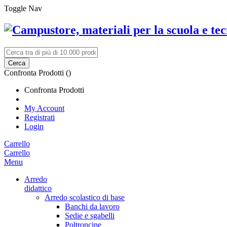
Toggle Nav
Cerca
Confronta Prodotti (
)
Confronta Prodotti
My Account
Registrati
Login
Carrello
Carrello
Menu
Arredo
didattico
Arredo scolastico di base
Banchi da lavoro
Sedie e sgabelli
Poltroncine