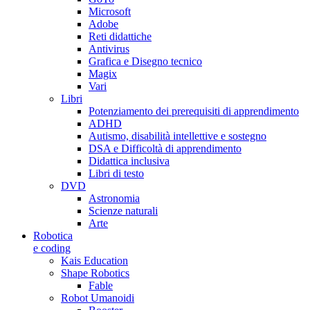
Microsoft
Adobe
Reti didattiche
Antivirus
Grafica e Disegno tecnico
Magix
Vari
Libri
Potenziamento dei prerequisiti di apprendimento
ADHD
Autismo, disabilità intellettive e sostegno
DSA e Difficoltà di apprendimento
Didattica inclusiva
Libri di testo
DVD
Astronomia
Scienze naturali
Arte
Robotica
e coding
Kais Education
Shape Robotics
Fable
Robot Umanoidi