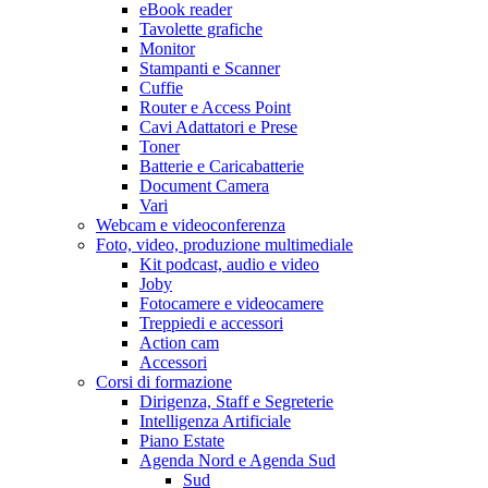
eBook reader
Tavolette grafiche
Monitor
Stampanti e Scanner
Cuffie
Router e Access Point
Cavi Adattatori e Prese
Toner
Batterie e Caricabatterie
Document Camera
Vari
Webcam e videoconferenza
Foto, video, produzione multimediale
Kit podcast, audio e video
Joby
Fotocamere e videocamere
Treppiedi e accessori
Action cam
Accessori
Corsi di formazione
Dirigenza, Staff e Segreterie
Intelligenza Artificiale
Piano Estate
Agenda Nord e Agenda Sud
Sud