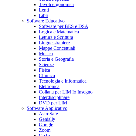
Tavoli ergonomici
Lenti
Libri
Software Educativo
Software per BES e DSA
Logica e Matematica
Lettura e Scrittura
Lingue straniere
Mappe Concettuali
Musica
Storia e Geografia
Scienze
Fisica
Chimica
Tecnologia e Informatica
Elettronica
Collana per LIM Io Insegno
Interdisciplinare
DVD per LIM
Software Applicativo
AstroSafe
Genially
Google
Zoom
GoTo