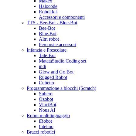
Makex
Halocode
Robot kit
Accessori e componenti
TTS - Bee-Bot - Blue-Bot
Bee-Bot
Blue-Bot
Altri robot
Percorsi e accessori
Infanzia e Prescolare
Tale-Bot
MatataStudio Coding set
indi
Glow and Go Bot
Rugged Robot
Cubetto
Programmazione a blocchi (Scratch)
Sphero
Ozobot
VinciBot
Nous AI
Robot multilinguaggio
iRobot
Intelino
Bracci robotici