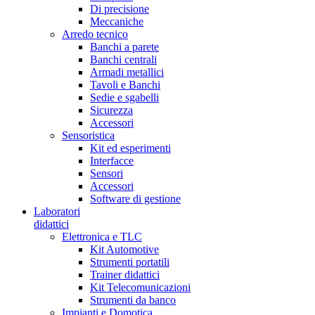
Di precisione
Meccaniche
Arredo tecnico
Banchi a parete
Banchi centrali
Armadi metallici
Tavoli e Banchi
Sedie e sgabelli
Sicurezza
Accessori
Sensoristica
Kit ed esperimenti
Interfacce
Sensori
Accessori
Software di gestione
Laboratori
didattici
Elettronica e TLC
Kit Automotive
Strumenti portatili
Trainer didattici
Kit Telecomunicazioni
Strumenti da banco
Impianti e Domotica