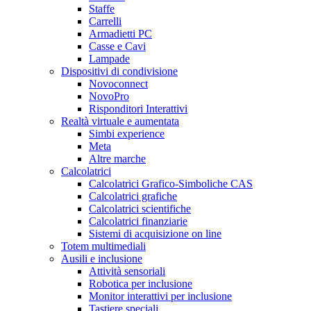
Staffe
Carrelli
Armadietti PC
Casse e Cavi
Lampade
Dispositivi di condivisione
Novoconnect
NovoPro
Risponditori Interattivi
Realtà virtuale e aumentata
Simbi experience
Meta
Altre marche
Calcolatrici
Calcolatrici Grafico-Simboliche CAS
Calcolatrici grafiche
Calcolatrici scientifiche
Calcolatrici finanziarie
Sistemi di acquisizione on line
Totem multimediali
Ausili e inclusione
Attività sensoriali
Robotica per inclusione
Monitor interattivi per inclusione
Tastiere speciali