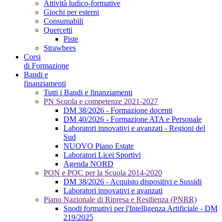
Attività ludico-formative
Giochi per esterni
Consumabili
Quercetti
Piste
Strawbees
Corsi
di Formazione
Bandi e
finanziamenti
Tutti i Bandi e finanziamenti
PN Scuola e competenze 2021-2027
DM 38/2026 - Formazione docenti
DM 40/2026 - Formazione ATA e Personale
Laboratori innovativi e avanzati - Regioni del
Sud
NUOVO Piano Estate
Laboratori Licei Sportivi
Agenda NORD
PON e POC per la Scuola 2014-2020
DM 38/2026 - Acquisto dispositivi e Sussidi
Laboratori innovativi e avanzati
Piano Nazionale di Ripresa e Resilienza (PNRR)
Snodi formativi per l'Intelligenza Artificiale - DM
219/2025