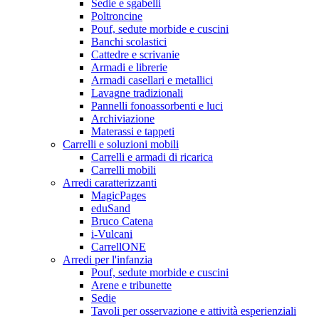
Sedie e sgabelli
Poltroncine
Pouf, sedute morbide e cuscini
Banchi scolastici
Cattedre e scrivanie
Armadi e librerie
Armadi casellari e metallici
Lavagne tradizionali
Pannelli fonoassorbenti e luci
Archiviazione
Materassi e tappeti
Carrelli e soluzioni mobili
Carrelli e armadi di ricarica
Carrelli mobili
Arredi caratterizzanti
MagicPages
eduSand
Bruco Catena
i-Vulcani
CarrellONE
Arredi per l'infanzia
Pouf, sedute morbide e cuscini
Arene e tribunette
Sedie
Tavoli per osservazione e attività esperienziali