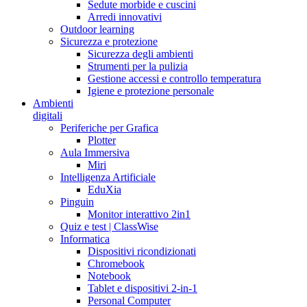
Sedute morbide e cuscini
Arredi innovativi
Outdoor learning
Sicurezza e protezione
Sicurezza degli ambienti
Strumenti per la pulizia
Gestione accessi e controllo temperatura
Igiene e protezione personale
Ambienti
digitali
Periferiche per Grafica
Plotter
Aula Immersiva
Miri
Intelligenza Artificiale
EduXia
Pinguin
Monitor interattivo 2in1
Quiz e test | ClassWise
Informatica
Dispositivi ricondizionati
Chromebook
Notebook
Tablet e dispositivi 2-in-1
Personal Computer