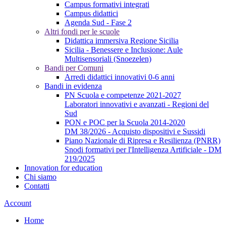
Campus formativi integrati
Campus didattici
Agenda Sud - Fase 2
Altri fondi per le scuole
Didattica immersiva Regione Sicilia
Sicilia - Benessere e Inclusione: Aule
Multisensoriali (Snoezelen)
Bandi per Comuni
Arredi didattici innovativi 0-6 anni
Bandi in evidenza
PN Scuola e competenze 2021-2027
Laboratori innovativi e avanzati - Regioni del
Sud
PON e POC per la Scuola 2014-2020
DM 38/2026 - Acquisto dispositivi e Sussidi
Piano Nazionale di Ripresa e Resilienza (PNRR)
Snodi formativi per l'Intelligenza Artificiale - DM
219/2025
Innovation for education
Chi siamo
Contatti
Account
Home