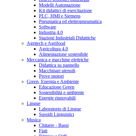
Modelli Automazione
Kit didattici di esercitazione
PLC, HMI e Siemens
Pneumatica ed elettropneumatica
Software
Industria 4.0
Stazioni Industriali Didattiche
Agritech e Agrifood
Agricoltura 4.0
Alimentazione sostenibile
Meccanica e macchine elettriche
Didattica su pannello
Macchinari utensili
Prove motori
Green, Energia e Ambiente
Educazione Green
Sostenibilità e ambiente
Energie rinnovabili
Lingue
Laboratorio di Lingue
Sussidi Linguistici
Musica
Chitarre - Bassi
Fiati