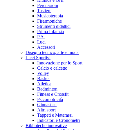
Ritmica e Orff
Percussioni
Tastiere
Musicoterapia
Fisarmoniche
Strumenti didattici
Prima Infanzia
P.A.
Luci
Accessori
Disegno tecnico, arte e moda
Licei Sportivi
Innovazione per lo Sport
Calcio e calcetto
Volley
Basket
Atletica
Badminton
Fitness e Crossfit
Psicomotricità
Ginnastica
Altri sport
Tappeti e Materassi
Indicatori e Cronometri
Biblioteche innovative