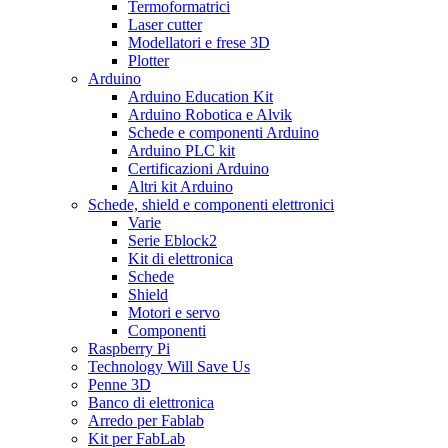
Termoformatrici
Laser cutter
Modellatori e frese 3D
Plotter
Arduino
Arduino Education Kit
Arduino Robotica e Alvik
Schede e componenti Arduino
Arduino PLC kit
Certificazioni Arduino
Altri kit Arduino
Schede, shield e componenti elettronici
Varie
Serie Eblock2
Kit di elettronica
Schede
Shield
Motori e servo
Componenti
Raspberry Pi
Technology Will Save Us
Penne 3D
Banco di elettronica
Arredo per Fablab
Kit per FabLab