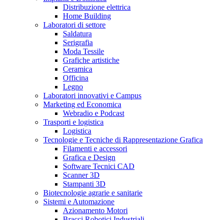
Distribuzione elettrica
Home Building
Laboratori di settore
Saldatura
Serigrafia
Moda Tessile
Grafiche artistiche
Ceramica
Officina
Legno
Laboratori innovativi e Campus
Marketing ed Economica
Webradio e Podcast
Trasporti e logistica
Logistica
Tecnologie e Tecniche di Rappresentazione Grafica
Filamenti e accessori
Grafica e Design
Software Tecnici CAD
Scanner 3D
Stampanti 3D
Biotecnologie agrarie e sanitarie
Sistemi e Automazione
Azionamento Motori
Bracci Robotici Industriali