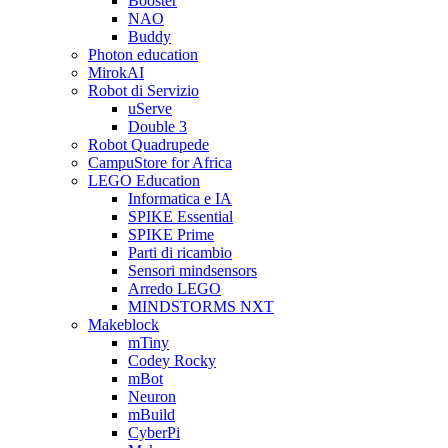
Booster
NAO
Buddy
Photon education
MirokAI
Robot di Servizio
uServe
Double 3
Robot Quadrupede
CampuStore for Africa
LEGO Education
Informatica e IA
SPIKE Essential
SPIKE Prime
Parti di ricambio
Sensori mindsensors
Arredo LEGO
MINDSTORMS NXT
Makeblock
mTiny
Codey Rocky
mBot
Neuron
mBuild
CyberPi