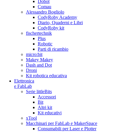
Dobot
Comau
Alessandro Bogliolo
CodyRoby Academy
Diario, Quaderni e Libri
CodyRoby kit
fischertechnik
Plus
Robotic
Parti di ricambio
micro:bit
Makey Makey
Dash and Dot
Droni
Kit robotica educativa
Elettronica
e FabLab
Serie littleBits
Accessori
Bit
Altri kit
Kit educativi
xTool
Macchinari per FabLab e MakerSpace
Consumabili per Laser e Plotter