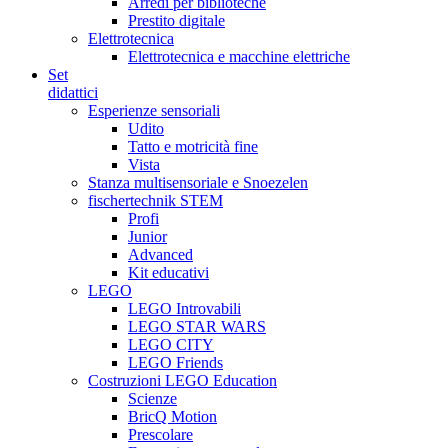
Arredi per biblioteche
Prestito digitale
Elettrotecnica
Elettrotecnica e macchine elettriche
Set
didattici
Esperienze sensoriali
Udito
Tatto e motricità fine
Vista
Stanza multisensoriale e Snoezelen
fischertechnik STEM
Profi
Junior
Advanced
Kit educativi
LEGO
LEGO Introvabili
LEGO STAR WARS
LEGO CITY
LEGO Friends
Costruzioni LEGO Education
Scienze
BricQ Motion
Prescolare