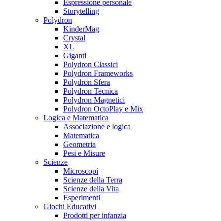
Espressione personale
Storytelling
Polydron
KinderMag
Crystal
XL
Giganti
Polydron Classici
Polydron Frameworks
Polydron Sfera
Polydron Tecnica
Polydron Magnetici
Polydron OctoPlay e Mix
Logica e Matematica
Associazione e logica
Matematica
Geometria
Pesi e Misure
Scienze
Microscopi
Scienze della Terra
Scienze della Vita
Esperimenti
Giochi Educativi
Prodotti per infanzia