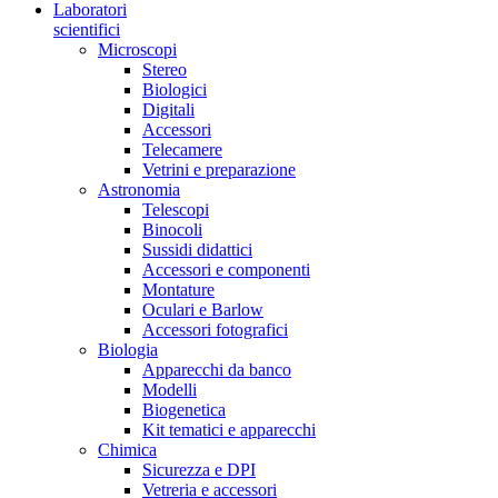
Laboratori
scientifici
Microscopi
Stereo
Biologici
Digitali
Accessori
Telecamere
Vetrini e preparazione
Astronomia
Telescopi
Binocoli
Sussidi didattici
Accessori e componenti
Montature
Oculari e Barlow
Accessori fotografici
Biologia
Apparecchi da banco
Modelli
Biogenetica
Kit tematici e apparecchi
Chimica
Sicurezza e DPI
Vetreria e accessori