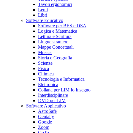
Tavoli ergonomici
Lenti
Libri
Software Educativo
Software per BES e DSA
Logica e Matematica
Lettura e Scrittura
Lingue straniere
Mappe Concettuali
Musica
Storia e Geografia
Scienze
Fisica
Chimica
Tecnologia e Informatica
Elettronica
Collana per LIM Io Insegno
Interdisciplinare
DVD per LIM
Software Applicativo
AstroSafe
Genially
Google
Zoom
GoTo