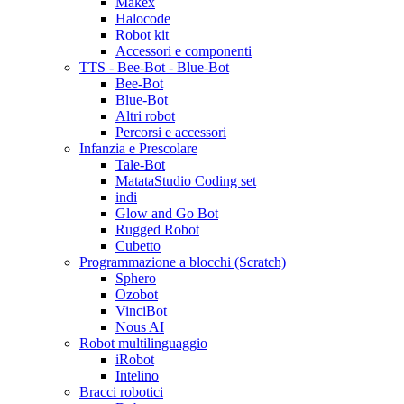
Makex
Halocode
Robot kit
Accessori e componenti
TTS - Bee-Bot - Blue-Bot
Bee-Bot
Blue-Bot
Altri robot
Percorsi e accessori
Infanzia e Prescolare
Tale-Bot
MatataStudio Coding set
indi
Glow and Go Bot
Rugged Robot
Cubetto
Programmazione a blocchi (Scratch)
Sphero
Ozobot
VinciBot
Nous AI
Robot multilinguaggio
iRobot
Intelino
Bracci robotici