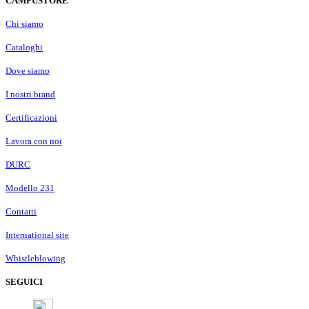
CAMPUSTORE
Chi siamo
Cataloghi
Dove siamo
I nostri brand
Certificazioni
Lavora con noi
DURC
Modello 231
Contatti
International site
Whistleblowing
SEGUICI