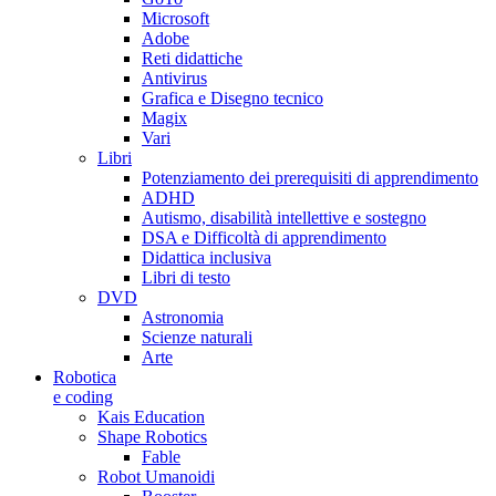
Microsoft
Adobe
Reti didattiche
Antivirus
Grafica e Disegno tecnico
Magix
Vari
Libri
Potenziamento dei prerequisiti di apprendimento
ADHD
Autismo, disabilità intellettive e sostegno
DSA e Difficoltà di apprendimento
Didattica inclusiva
Libri di testo
DVD
Astronomia
Scienze naturali
Arte
Robotica
e coding
Kais Education
Shape Robotics
Fable
Robot Umanoidi