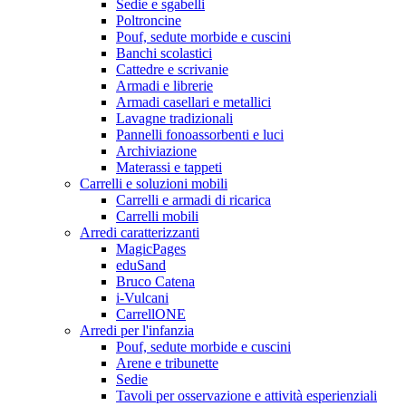
Sedie e sgabelli
Poltroncine
Pouf, sedute morbide e cuscini
Banchi scolastici
Cattedre e scrivanie
Armadi e librerie
Armadi casellari e metallici
Lavagne tradizionali
Pannelli fonoassorbenti e luci
Archiviazione
Materassi e tappeti
Carrelli e soluzioni mobili
Carrelli e armadi di ricarica
Carrelli mobili
Arredi caratterizzanti
MagicPages
eduSand
Bruco Catena
i-Vulcani
CarrellONE
Arredi per l'infanzia
Pouf, sedute morbide e cuscini
Arene e tribunette
Sedie
Tavoli per osservazione e attività esperienziali