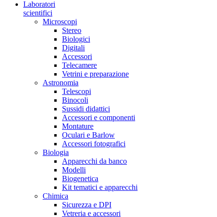
Laboratori
scientifici
Microscopi
Stereo
Biologici
Digitali
Accessori
Telecamere
Vetrini e preparazione
Astronomia
Telescopi
Binocoli
Sussidi didattici
Accessori e componenti
Montature
Oculari e Barlow
Accessori fotografici
Biologia
Apparecchi da banco
Modelli
Biogenetica
Kit tematici e apparecchi
Chimica
Sicurezza e DPI
Vetreria e accessori