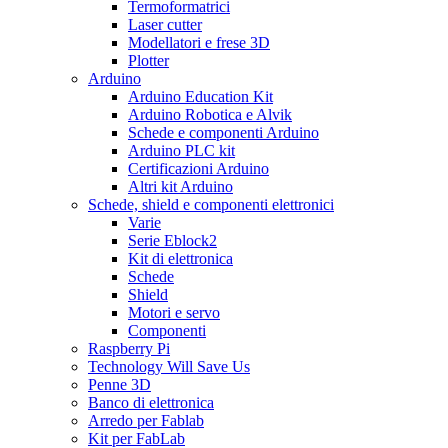
Termoformatrici
Laser cutter
Modellatori e frese 3D
Plotter
Arduino
Arduino Education Kit
Arduino Robotica e Alvik
Schede e componenti Arduino
Arduino PLC kit
Certificazioni Arduino
Altri kit Arduino
Schede, shield e componenti elettronici
Varie
Serie Eblock2
Kit di elettronica
Schede
Shield
Motori e servo
Componenti
Raspberry Pi
Technology Will Save Us
Penne 3D
Banco di elettronica
Arredo per Fablab
Kit per FabLab