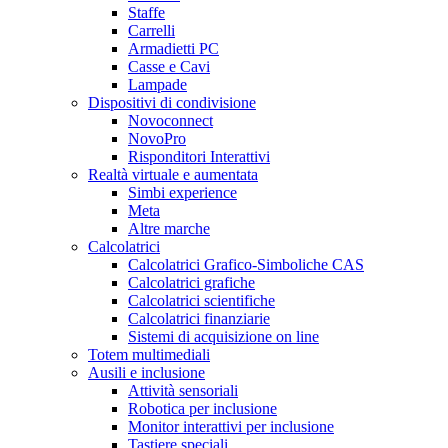
Staffe
Carrelli
Armadietti PC
Casse e Cavi
Lampade
Dispositivi di condivisione
Novoconnect
NovoPro
Risponditori Interattivi
Realtà virtuale e aumentata
Simbi experience
Meta
Altre marche
Calcolatrici
Calcolatrici Grafico-Simboliche CAS
Calcolatrici grafiche
Calcolatrici scientifiche
Calcolatrici finanziarie
Sistemi di acquisizione on line
Totem multimediali
Ausili e inclusione
Attività sensoriali
Robotica per inclusione
Monitor interattivi per inclusione
Tastiere speciali