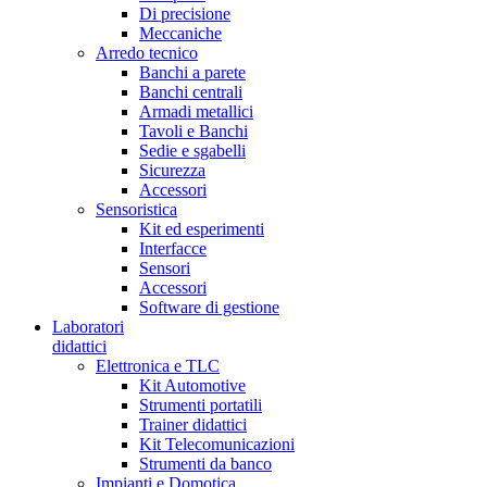
Di precisione
Meccaniche
Arredo tecnico
Banchi a parete
Banchi centrali
Armadi metallici
Tavoli e Banchi
Sedie e sgabelli
Sicurezza
Accessori
Sensoristica
Kit ed esperimenti
Interfacce
Sensori
Accessori
Software di gestione
Laboratori
didattici
Elettronica e TLC
Kit Automotive
Strumenti portatili
Trainer didattici
Kit Telecomunicazioni
Strumenti da banco
Impianti e Domotica