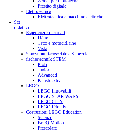
Arredi per biblioteche
Prestito digitale
Elettrotecnica
Elettrotecnica e macchine elettriche
Set
didattici
Esperienze sensoriali
Udito
Tatto e motricità fine
Vista
Stanza multisensoriale e Snoezelen
fischertechnik STEM
Profi
Junior
Advanced
Kit educativi
LEGO
LEGO Introvabili
LEGO STAR WARS
LEGO CITY
LEGO Friends
Costruzioni LEGO Education
Scienze
BricQ Motion
Prescolare