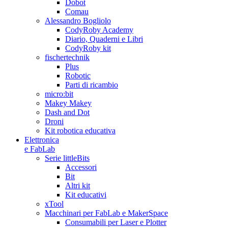
Dobot
Comau
Alessandro Bogliolo
CodyRoby Academy
Diario, Quaderni e Libri
CodyRoby kit
fischertechnik
Plus
Robotic
Parti di ricambio
micro:bit
Makey Makey
Dash and Dot
Droni
Kit robotica educativa
Elettronica
e FabLab
Serie littleBits
Accessori
Bit
Altri kit
Kit educativi
xTool
Macchinari per FabLab e MakerSpace
Consumabili per Laser e Plotter