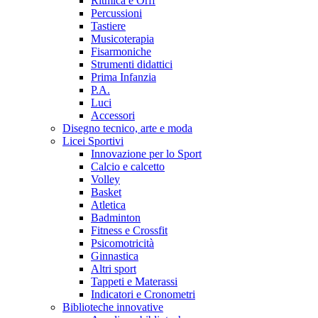
Ritmica e Orff
Percussioni
Tastiere
Musicoterapia
Fisarmoniche
Strumenti didattici
Prima Infanzia
P.A.
Luci
Accessori
Disegno tecnico, arte e moda
Licei Sportivi
Innovazione per lo Sport
Calcio e calcetto
Volley
Basket
Atletica
Badminton
Fitness e Crossfit
Psicomotricità
Ginnastica
Altri sport
Tappeti e Materassi
Indicatori e Cronometri
Biblioteche innovative