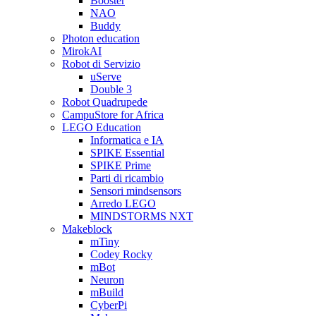
Booster
NAO
Buddy
Photon education
MirokAI
Robot di Servizio
uServe
Double 3
Robot Quadrupede
CampuStore for Africa
LEGO Education
Informatica e IA
SPIKE Essential
SPIKE Prime
Parti di ricambio
Sensori mindsensors
Arredo LEGO
MINDSTORMS NXT
Makeblock
mTiny
Codey Rocky
mBot
Neuron
mBuild
CyberPi