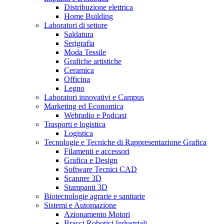
Distribuzione elettrica
Home Building
Laboratori di settore
Saldatura
Serigrafia
Moda Tessile
Grafiche artistiche
Ceramica
Officina
Legno
Laboratori innovativi e Campus
Marketing ed Economica
Webradio e Podcast
Trasporti e logistica
Logistica
Tecnologie e Tecniche di Rappresentazione Grafica
Filamenti e accessori
Grafica e Design
Software Tecnici CAD
Scanner 3D
Stampanti 3D
Biotecnologie agrarie e sanitarie
Sistemi e Automazione
Azionamento Motori
Bracci Robotici Industriali