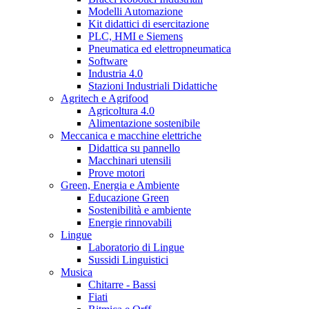
Modelli Automazione
Kit didattici di esercitazione
PLC, HMI e Siemens
Pneumatica ed elettropneumatica
Software
Industria 4.0
Stazioni Industriali Didattiche
Agritech e Agrifood
Agricoltura 4.0
Alimentazione sostenibile
Meccanica e macchine elettriche
Didattica su pannello
Macchinari utensili
Prove motori
Green, Energia e Ambiente
Educazione Green
Sostenibilità e ambiente
Energie rinnovabili
Lingue
Laboratorio di Lingue
Sussidi Linguistici
Musica
Chitarre - Bassi
Fiati