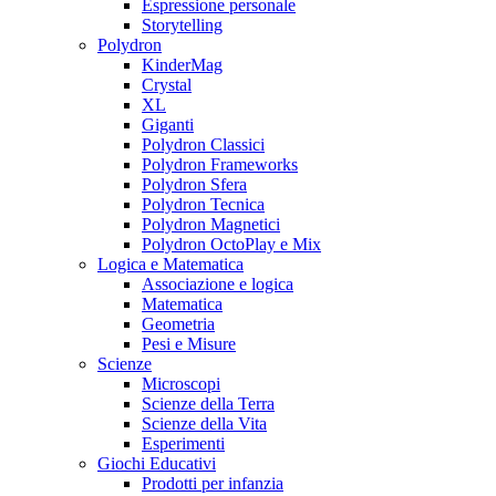
Espressione personale
Storytelling
Polydron
KinderMag
Crystal
XL
Giganti
Polydron Classici
Polydron Frameworks
Polydron Sfera
Polydron Tecnica
Polydron Magnetici
Polydron OctoPlay e Mix
Logica e Matematica
Associazione e logica
Matematica
Geometria
Pesi e Misure
Scienze
Microscopi
Scienze della Terra
Scienze della Vita
Esperimenti
Giochi Educativi
Prodotti per infanzia