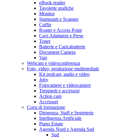
eBook reader
Tavolette grafiche
Monitor
Stampanti e Scanner
Cuffie
Router e Access Point
Cavi Adattatori e Prese
Toner
Batterie e Caricabatterie
Document Camera
Vari
Webcam e videoconferenza
Foto, video, produzione multimediale
Kit podcast, audio e video
Joby
Fotocamere e videocamere
Treppiedi e accessori
Action cam
Accessori
Corsi di formazione
Dirigenza, Staff e Segreterie
Intelligenza Artificiale
Piano Estate
Agenda Nord e Agenda Sud
Sud