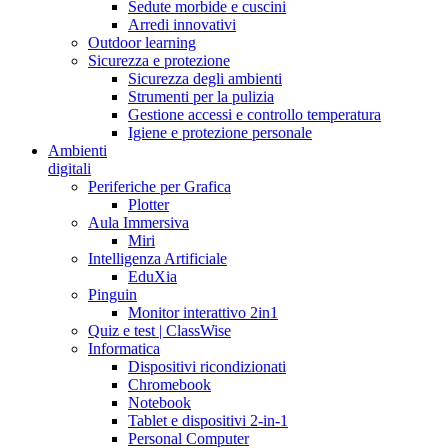
Sedute morbide e cuscini
Arredi innovativi
Outdoor learning
Sicurezza e protezione
Sicurezza degli ambienti
Strumenti per la pulizia
Gestione accessi e controllo temperatura
Igiene e protezione personale
Ambienti
digitali
Periferiche per Grafica
Plotter
Aula Immersiva
Miri
Intelligenza Artificiale
EduXia
Pinguin
Monitor interattivo 2in1
Quiz e test | ClassWise
Informatica
Dispositivi ricondizionati
Chromebook
Notebook
Tablet e dispositivi 2-in-1
Personal Computer