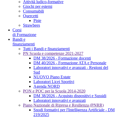
Attività ludico-formative
Giochi per esterni
Consumabili
Quercetti
Piste
Strawbees
Corsi
di Formazione
Bandi e
finanziamenti
Tutti i Bandi e finanziamenti
PN Scuola e competenze 2021-2027
DM 38/2026 - Formazione docenti
DM 40/2026 - Formazione ATA e Personale
Laboratori innovativi e avanzati - Regioni del
Sud
NUOVO Piano Estate
Laboratori Licei Sportivi
Agenda NORD
PON e POC per la Scuola 2014-2020
DM 38/2026 - Acquisto dispositivi e Sussidi
Laboratori innovativi e avanzati
Piano Nazionale di Ripresa e Resilienza (PNRR)
Snodi formativi per l'Intelligenza Artificiale - DM
219/2025