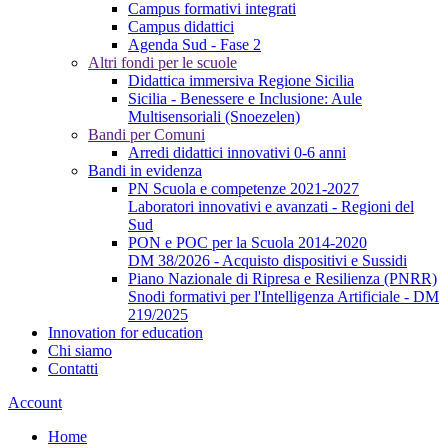
Campus formativi integrati
Campus didattici
Agenda Sud - Fase 2
Altri fondi per le scuole
Didattica immersiva Regione Sicilia
Sicilia - Benessere e Inclusione: Aule
Multisensoriali (Snoezelen)
Bandi per Comuni
Arredi didattici innovativi 0-6 anni
Bandi in evidenza
PN Scuola e competenze 2021-2027
Laboratori innovativi e avanzati - Regioni del
Sud
PON e POC per la Scuola 2014-2020
DM 38/2026 - Acquisto dispositivi e Sussidi
Piano Nazionale di Ripresa e Resilienza (PNRR)
Snodi formativi per l'Intelligenza Artificiale - DM
219/2025
Innovation for education
Chi siamo
Contatti
Account
Home