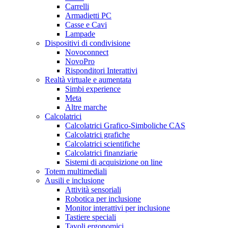
Carrelli
Armadietti PC
Casse e Cavi
Lampade
Dispositivi di condivisione
Novoconnect
NovoPro
Risponditori Interattivi
Realtà virtuale e aumentata
Simbi experience
Meta
Altre marche
Calcolatrici
Calcolatrici Grafico-Simboliche CAS
Calcolatrici grafiche
Calcolatrici scientifiche
Calcolatrici finanziarie
Sistemi di acquisizione on line
Totem multimediali
Ausili e inclusione
Attività sensoriali
Robotica per inclusione
Monitor interattivi per inclusione
Tastiere speciali
Tavoli ergonomici