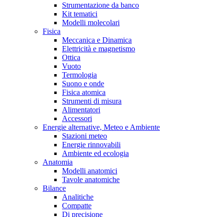
Strumentazione da banco
Kit tematici
Modelli molecolari
Fisica
Meccanica e Dinamica
Elettricità e magnetismo
Ottica
Vuoto
Termologia
Suono e onde
Fisica atomica
Strumenti di misura
Alimentatori
Accessori
Energie alternative, Meteo e Ambiente
Stazioni meteo
Energie rinnovabili
Ambiente ed ecologia
Anatomia
Modelli anatomici
Tavole anatomiche
Bilance
Analitiche
Compatte
Di precisione