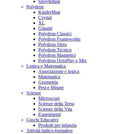
Storytelling
Polydron
KinderMag
Crystal
XL
Giganti
Polydron Classici
Polydron Frameworks
Polydron Sfera
Polydron Tecnica
Polydron Magnetici
Polydron OctoPlay e Mix
Logica e Matematica
Associazione e logica
Matematica
Geometria
Pesi e Misure
Scienze
Microscopi
Scienze della Terra
Scienze della Vita
Esperimenti
Giochi Educativi
Prodotti per infanzia
Attività ludico-formative