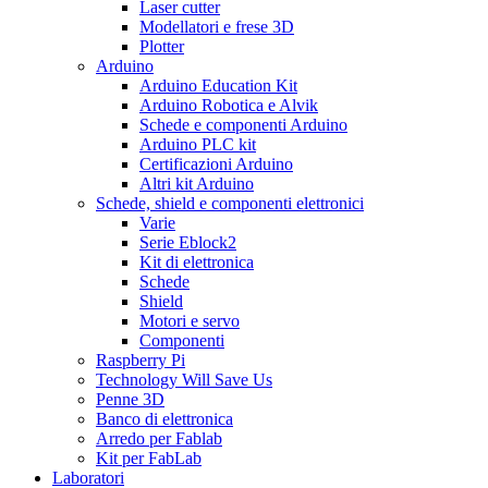
Laser cutter
Modellatori e frese 3D
Plotter
Arduino
Arduino Education Kit
Arduino Robotica e Alvik
Schede e componenti Arduino
Arduino PLC kit
Certificazioni Arduino
Altri kit Arduino
Schede, shield e componenti elettronici
Varie
Serie Eblock2
Kit di elettronica
Schede
Shield
Motori e servo
Componenti
Raspberry Pi
Technology Will Save Us
Penne 3D
Banco di elettronica
Arredo per Fablab
Kit per FabLab
Laboratori