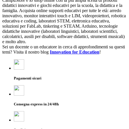
CampuStore è lo shop online con la più ampia scelta di prodotti
didattici innovativi e giochi educativi per la scuola, la didattica e la
famiglia. Acquista online supporti educativi per tutte le età: arredo
innovativo, monitor interattivi touch e LIM, videoproiettori, robotica
educativa e coding, laboratori STEM, elettronica educativa,
soluzioni per FabLab, tinkering e STEAM, Arduino, tecnologie
didattiche innovative (laboratori linguistici, laboratori scientifici,
calcolatrici, ausili per disabili, software didattici, strumenti musicali)
e molto altro.
Sei un docente o un educatore in cerca di approfondimenti su questi
temi? Visita il nostro blog
Innovation for Education
!
Pagamenti sicuri
Consegna express in 24/48h