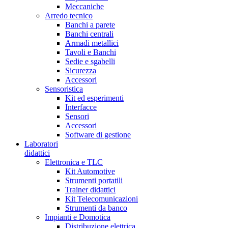
Meccaniche
Arredo tecnico
Banchi a parete
Banchi centrali
Armadi metallici
Tavoli e Banchi
Sedie e sgabelli
Sicurezza
Accessori
Sensoristica
Kit ed esperimenti
Interfacce
Sensori
Accessori
Software di gestione
Laboratori
didattici
Elettronica e TLC
Kit Automotive
Strumenti portatili
Trainer didattici
Kit Telecomunicazioni
Strumenti da banco
Impianti e Domotica
Distribuzione elettrica