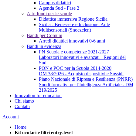
Campus didattici
Agenda Sud - Fase 2
Altri fondi per le scuole
Didattica immersiva Regione Sicilia
Sicilia - Benessere e Inclusione: Aule
Multisensoriali (Snoezelen)
Bandi per Comuni
Arredi didattici innovativi 0-6 anni
Bandi in evidenza
PN Scuola e competenze 2021-2027
Laboratori innovativi e avanzati - Regioni del
Sud
PON e POC per la Scuola 2014-2020
DM 38/2026 - Acquisto dispositivi e Sussidi
Piano Nazionale di Ripresa e Resilienza (PNRR)
Snodi formativi per l'Intelligenza Artificiale - DM
219/2025
Innovation for education
Chi siamo
Contatti
Account
Home
Kit oculari e filtri entry-level