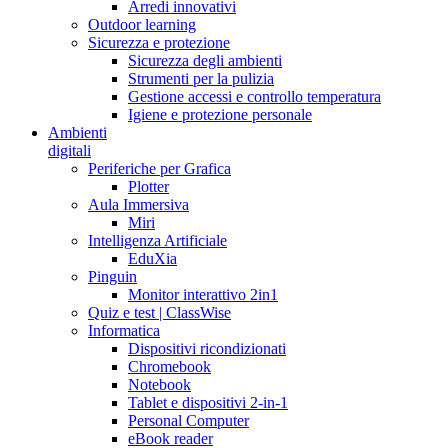
Arredi innovativi
Outdoor learning
Sicurezza e protezione
Sicurezza degli ambienti
Strumenti per la pulizia
Gestione accessi e controllo temperatura
Igiene e protezione personale
Ambienti
digitali
Periferiche per Grafica
Plotter
Aula Immersiva
Miri
Intelligenza Artificiale
EduXia
Pinguin
Monitor interattivo 2in1
Quiz e test | ClassWise
Informatica
Dispositivi ricondizionati
Chromebook
Notebook
Tablet e dispositivi 2-in-1
Personal Computer
eBook reader