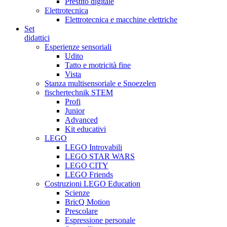
Prestito digitale
Elettrotecnica
Elettrotecnica e macchine elettriche
Set
didattici
Esperienze sensoriali
Udito
Tatto e motricità fine
Vista
Stanza multisensoriale e Snoezelen
fischertechnik STEM
Profi
Junior
Advanced
Kit educativi
LEGO
LEGO Introvabili
LEGO STAR WARS
LEGO CITY
LEGO Friends
Costruzioni LEGO Education
Scienze
BricQ Motion
Prescolare
Espressione personale