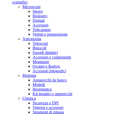
scientifici
Microscopi
Stereo
Biologici
Digitali
Accessori
Telecamere
Vetrini e preparazione
Astronomia
Telescopi
Binocoli
Sussidi didattici
Accessori e componenti
Montature
Oculari e Barlow
Accessori fotografici
Biologia
Apparecchi da banco
Modelli
Biogenetica
Kit tematici e apparecchi
Chimica
Sicurezza e DPI
Vetreria e accessori
Strumenti di misura