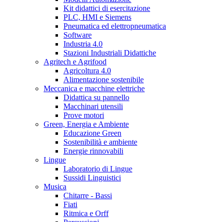
Kit didattici di esercitazione
PLC, HMI e Siemens
Pneumatica ed elettropneumatica
Software
Industria 4.0
Stazioni Industriali Didattiche
Agritech e Agrifood
Agricoltura 4.0
Alimentazione sostenibile
Meccanica e macchine elettriche
Didattica su pannello
Macchinari utensili
Prove motori
Green, Energia e Ambiente
Educazione Green
Sostenibilità e ambiente
Energie rinnovabili
Lingue
Laboratorio di Lingue
Sussidi Linguistici
Musica
Chitarre - Bassi
Fiati
Ritmica e Orff