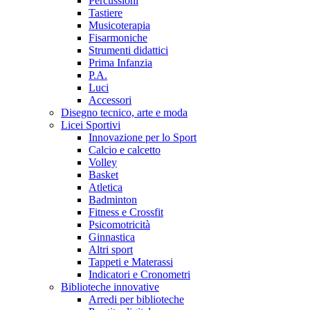
Percussioni
Tastiere
Musicoterapia
Fisarmoniche
Strumenti didattici
Prima Infanzia
P.A.
Luci
Accessori
Disegno tecnico, arte e moda
Licei Sportivi
Innovazione per lo Sport
Calcio e calcetto
Volley
Basket
Atletica
Badminton
Fitness e Crossfit
Psicomotricità
Ginnastica
Altri sport
Tappeti e Materassi
Indicatori e Cronometri
Biblioteche innovative
Arredi per biblioteche