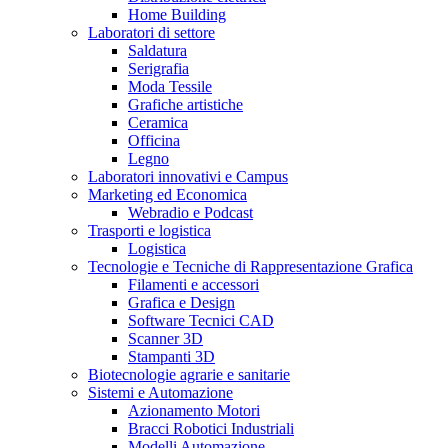
Home Building
Laboratori di settore
Saldatura
Serigrafia
Moda Tessile
Grafiche artistiche
Ceramica
Officina
Legno
Laboratori innovativi e Campus
Marketing ed Economica
Webradio e Podcast
Trasporti e logistica
Logistica
Tecnologie e Tecniche di Rappresentazione Grafica
Filamenti e accessori
Grafica e Design
Software Tecnici CAD
Scanner 3D
Stampanti 3D
Biotecnologie agrarie e sanitarie
Sistemi e Automazione
Azionamento Motori
Bracci Robotici Industriali
Modelli Automazione