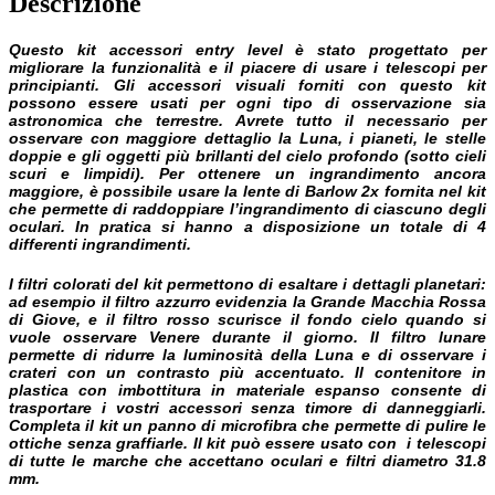
Descrizione
Questo kit accessori entry level è stato progettato per
migliorare la funzionalità e il piacere di usare i telescopi per
principianti. Gli accessori visuali forniti con questo kit
possono essere usati per ogni tipo di osservazione sia
astronomica che terrestre.
Avrete tutto il necessario per
osservare con maggiore dettaglio la Luna, i pianeti, le stelle
doppie e gli oggetti più brillanti del cielo profondo (sotto cieli
scuri e limpidi). Per ottenere un ingrandimento ancora
maggiore, è possibile usare la lente di Barlow 2x fornita nel kit
che permette di raddoppiare l’ingrandimento di ciascuno degli
oculari. In pratica si hanno a disposizione un totale di 4
differenti ingrandimenti.
I filtri colorati del kit permettono di esaltare i dettagli planetari:
ad esempio il filtro azzurro evidenzia la Grande Macchia Rossa
di Giove, e il filtro rosso scurisce il fondo cielo quando si
vuole osservare Venere durante il giorno. Il filtro lunare
permette di ridurre la luminosità della Luna e di osservare i
crateri con un contrasto più accentuato. Il contenitore in
plastica con imbottitura in materiale espanso consente di
trasportare i vostri accessori senza timore di danneggiarli.
Completa il kit un panno di microfibra che permette di pulire le
ottiche senza graffiarle.
Il kit può essere usato con i telescopi
di tutte le marche che accettano oculari e filtri diametro 31.8
mm.