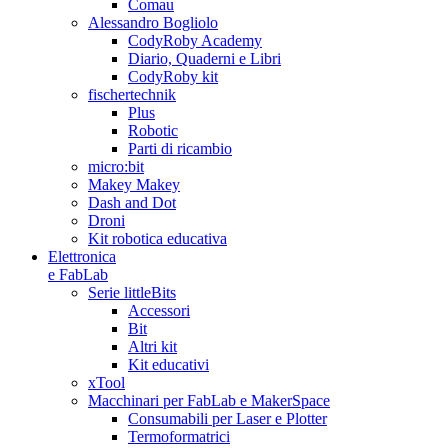
Comau
Alessandro Bogliolo
CodyRoby Academy
Diario, Quaderni e Libri
CodyRoby kit
fischertechnik
Plus
Robotic
Parti di ricambio
micro:bit
Makey Makey
Dash and Dot
Droni
Kit robotica educativa
Elettronica
e FabLab
Serie littleBits
Accessori
Bit
Altri kit
Kit educativi
xTool
Macchinari per FabLab e MakerSpace
Consumabili per Laser e Plotter
Termoformatrici