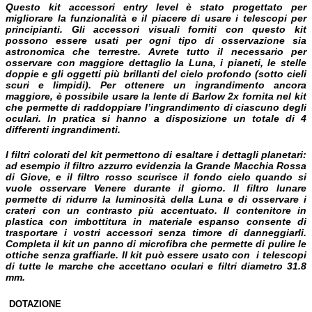
Questo kit accessori entry level è stato progettato per
migliorare la funzionalità e il piacere di usare i telescopi per
principianti. Gli accessori visuali forniti con questo kit
possono essere usati per ogni tipo di osservazione sia
astronomica che terrestre.
Avrete tutto il necessario per
osservare con maggiore dettaglio la Luna, i pianeti, le stelle
doppie e gli oggetti più brillanti del cielo profondo (sotto cieli
scuri e limpidi). Per ottenere un ingrandimento ancora
maggiore, è possibile usare la lente di Barlow 2x fornita nel kit
che permette di raddoppiare l’ingrandimento di ciascuno degli
oculari. In pratica si hanno a disposizione un totale di 4
differenti ingrandimenti.
I filtri colorati del kit permettono di esaltare i dettagli planetari:
ad esempio il filtro azzurro evidenzia la Grande Macchia Rossa
di Giove, e il filtro rosso scurisce il fondo cielo quando si
vuole osservare Venere durante il giorno. Il filtro lunare
permette di ridurre la luminosità della Luna e di osservare i
crateri con un contrasto più accentuato. Il contenitore in
plastica con imbottitura in materiale espanso consente di
trasportare i vostri accessori senza timore di danneggiarli.
Completa il kit un panno di microfibra che permette di pulire le
ottiche senza graffiarle.
Il kit può essere usato con i telescopi
di tutte le marche che accettano oculari e filtri diametro 31.8
mm.
DOTAZIONE