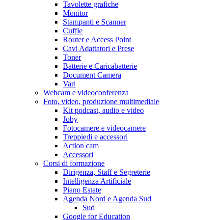
Tavolette grafiche
Monitor
Stampanti e Scanner
Cuffie
Router e Access Point
Cavi Adattatori e Prese
Toner
Batterie e Caricabatterie
Document Camera
Vari
Webcam e videoconferenza
Foto, video, produzione multimediale
Kit podcast, audio e video
Joby
Fotocamere e videocamere
Treppiedi e accessori
Action cam
Accessori
Corsi di formazione
Dirigenza, Staff e Segreterie
Intelligenza Artificiale
Piano Estate
Agenda Nord e Agenda Sud
Sud
Google for Education