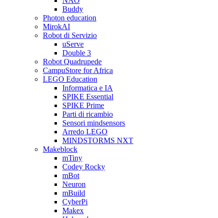
NAO
Buddy
Photon education
MirokAI
Robot di Servizio
uServe
Double 3
Robot Quadrupede
CampuStore for Africa
LEGO Education
Informatica e IA
SPIKE Essential
SPIKE Prime
Parti di ricambio
Sensori mindsensors
Arredo LEGO
MINDSTORMS NXT
Makeblock
mTiny
Codey Rocky
mBot
Neuron
mBuild
CyberPi
Makex