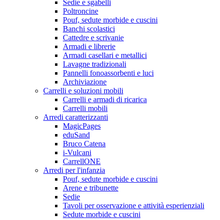
Sedie e sgabelli
Poltroncine
Pouf, sedute morbide e cuscini
Banchi scolastici
Cattedre e scrivanie
Armadi e librerie
Armadi casellari e metallici
Lavagne tradizionali
Pannelli fonoassorbenti e luci
Archiviazione
Carrelli e soluzioni mobili
Carrelli e armadi di ricarica
Carrelli mobili
Arredi caratterizzanti
MagicPages
eduSand
Bruco Catena
i-Vulcani
CarrellONE
Arredi per l'infanzia
Pouf, sedute morbide e cuscini
Arene e tribunette
Sedie
Tavoli per osservazione e attività esperienziali
Sedute morbide e cuscini