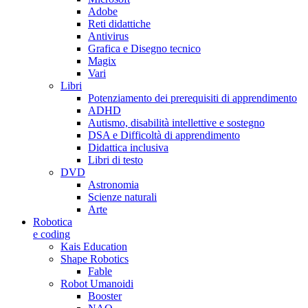
Adobe
Reti didattiche
Antivirus
Grafica e Disegno tecnico
Magix
Vari
Libri
Potenziamento dei prerequisiti di apprendimento
ADHD
Autismo, disabilità intellettive e sostegno
DSA e Difficoltà di apprendimento
Didattica inclusiva
Libri di testo
DVD
Astronomia
Scienze naturali
Arte
Robotica
e coding
Kais Education
Shape Robotics
Fable
Robot Umanoidi
Booster