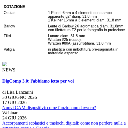
DOTAZIONE
Oculari
1 Plossl 6mm a 4 elementi con campo
apparente 52° diam. 31.8 mm
1 Kellner 15mm a 3 elementi diam. 31.8 mm
Barlow
Lente di Barlow 2X acromatica diam. 31.8mm
con filettatura T2 per la fotografia in proiezione
Filtri
Lunare diam. 31.8 mm
Wratten #25 (rosso),
Wratten #80A (azzurro)diam. 31.8 mm
Valigia
in plastica con imbottitura pre-sagomata in
materiale espanso
NEWS
DigComp 3.0: l'abbiamo letto per voi
di Lisa Lanzarini
30 GIUGNO 2026
17 GIU 2026
Nuovi CAM dispositivi: come funzionano davvero?
Webinar
24 GIU 2026
Accorpamenti scolastici e traslochi digitali: come non perdere nulla a