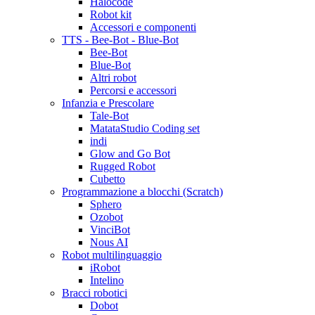
Halocode
Robot kit
Accessori e componenti
TTS - Bee-Bot - Blue-Bot
Bee-Bot
Blue-Bot
Altri robot
Percorsi e accessori
Infanzia e Prescolare
Tale-Bot
MatataStudio Coding set
indi
Glow and Go Bot
Rugged Robot
Cubetto
Programmazione a blocchi (Scratch)
Sphero
Ozobot
VinciBot
Nous AI
Robot multilinguaggio
iRobot
Intelino
Bracci robotici
Dobot