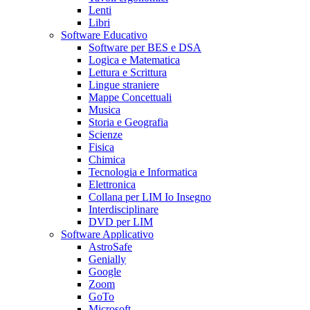
Lenti
Libri
Software Educativo
Software per BES e DSA
Logica e Matematica
Lettura e Scrittura
Lingue straniere
Mappe Concettuali
Musica
Storia e Geografia
Scienze
Fisica
Chimica
Tecnologia e Informatica
Elettronica
Collana per LIM Io Insegno
Interdisciplinare
DVD per LIM
Software Applicativo
AstroSafe
Genially
Google
Zoom
GoTo
Microsoft