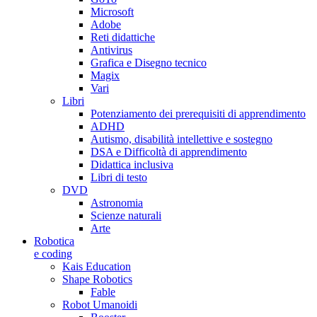
Microsoft
Adobe
Reti didattiche
Antivirus
Grafica e Disegno tecnico
Magix
Vari
Libri
Potenziamento dei prerequisiti di apprendimento
ADHD
Autismo, disabilità intellettive e sostegno
DSA e Difficoltà di apprendimento
Didattica inclusiva
Libri di testo
DVD
Astronomia
Scienze naturali
Arte
Robotica
e coding
Kais Education
Shape Robotics
Fable
Robot Umanoidi