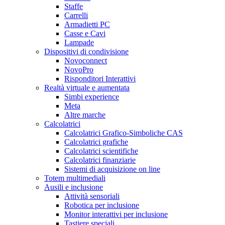
Staffe
Carrelli
Armadietti PC
Casse e Cavi
Lampade
Dispositivi di condivisione
Novoconnect
NovoPro
Risponditori Interattivi
Realtà virtuale e aumentata
Simbi experience
Meta
Altre marche
Calcolatrici
Calcolatrici Grafico-Simboliche CAS
Calcolatrici grafiche
Calcolatrici scientifiche
Calcolatrici finanziarie
Sistemi di acquisizione on line
Totem multimediali
Ausili e inclusione
Attività sensoriali
Robotica per inclusione
Monitor interattivi per inclusione
Tastiere speciali