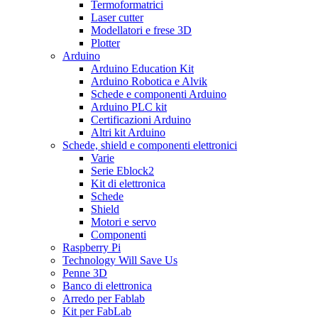
Termoformatrici
Laser cutter
Modellatori e frese 3D
Plotter
Arduino
Arduino Education Kit
Arduino Robotica e Alvik
Schede e componenti Arduino
Arduino PLC kit
Certificazioni Arduino
Altri kit Arduino
Schede, shield e componenti elettronici
Varie
Serie Eblock2
Kit di elettronica
Schede
Shield
Motori e servo
Componenti
Raspberry Pi
Technology Will Save Us
Penne 3D
Banco di elettronica
Arredo per Fablab
Kit per FabLab