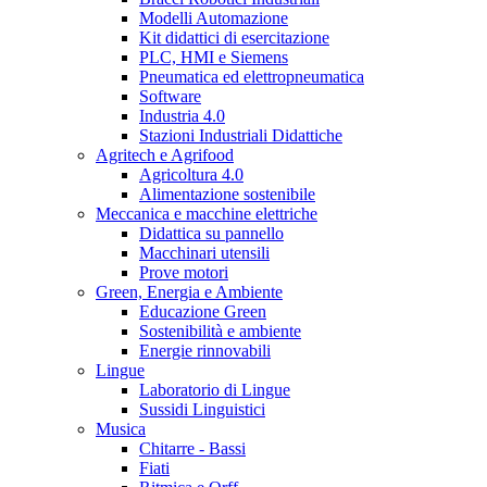
Modelli Automazione
Kit didattici di esercitazione
PLC, HMI e Siemens
Pneumatica ed elettropneumatica
Software
Industria 4.0
Stazioni Industriali Didattiche
Agritech e Agrifood
Agricoltura 4.0
Alimentazione sostenibile
Meccanica e macchine elettriche
Didattica su pannello
Macchinari utensili
Prove motori
Green, Energia e Ambiente
Educazione Green
Sostenibilità e ambiente
Energie rinnovabili
Lingue
Laboratorio di Lingue
Sussidi Linguistici
Musica
Chitarre - Bassi
Fiati