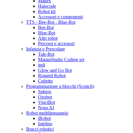
Makex
Halocode
Robot kit
Accessori e componenti
TTS - Bee-Bot - Blue-Bot
Bee-Bot
Blue-Bot
Altri robot
Percorsi e accessori
Infanzia e Prescolare
Tale-Bot
MatataStudio Coding set
indi
Glow and Go Bot
Rugged Robot
Cubetto
Programmazione a blocchi (Scratch)
Sphero
Ozobot
VinciBot
Nous AI
Robot multilinguaggio
iRobot
Intelino
Bracci robotici