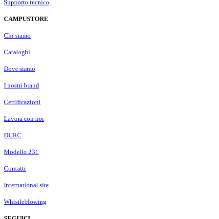
Supporto tecnico
CAMPUSTORE
Chi siamo
Cataloghi
Dove siamo
I nostri brand
Certificazioni
Lavora con noi
DURC
Modello 231
Contatti
International site
Whistleblowing
SEGUICI