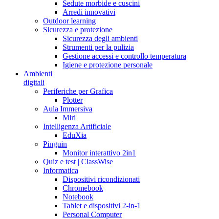
Sedute morbide e cuscini
Arredi innovativi
Outdoor learning
Sicurezza e protezione
Sicurezza degli ambienti
Strumenti per la pulizia
Gestione accessi e controllo temperatura
Igiene e protezione personale
Ambienti
digitali
Periferiche per Grafica
Plotter
Aula Immersiva
Miri
Intelligenza Artificiale
EduXia
Pinguin
Monitor interattivo 2in1
Quiz e test | ClassWise
Informatica
Dispositivi ricondizionati
Chromebook
Notebook
Tablet e dispositivi 2-in-1
Personal Computer