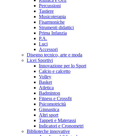
Ritmica e Orff
Percussioni
Tastiere
Musicoterapia
Fisarmoniche
Strumenti didattici
Prima Infanzia
P.A.
Luci
Accessori
Disegno tecnico, arte e moda
Licei Sportivi
Innovazione per lo Sport
Calcio e calcetto
Volley
Basket
Atletica
Badminton
Fitness e Crossfit
Psicomotricità
Ginnastica
Altri sport
Tappeti e Materassi
Indicatori e Cronometri
Biblioteche innovative