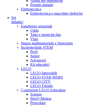
Arredi per biblioteche
Prestito digitale
Elettrotecnica
Elettrotecnica e macchine elettriche
Set
didattici
Esperienze sensoriali
Udito
Tatto e motricità fine
Vista
Stanza multisensoriale e Snoezelen
fischertechnik STEM
Profi
Junior
Advanced
Kit educativi
LEGO
LEGO Introvabili
LEGO STAR WARS
LEGO CITY
LEGO Friends
Costruzioni LEGO Education
Scienze
BricQ Motion
Prescolare