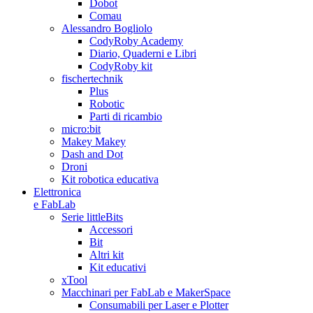
Dobot
Comau
Alessandro Bogliolo
CodyRoby Academy
Diario, Quaderni e Libri
CodyRoby kit
fischertechnik
Plus
Robotic
Parti di ricambio
micro:bit
Makey Makey
Dash and Dot
Droni
Kit robotica educativa
Elettronica
e FabLab
Serie littleBits
Accessori
Bit
Altri kit
Kit educativi
xTool
Macchinari per FabLab e MakerSpace
Consumabili per Laser e Plotter