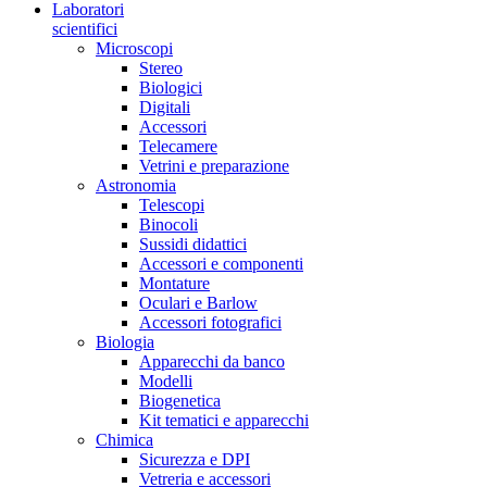
Laboratori
scientifici
Microscopi
Stereo
Biologici
Digitali
Accessori
Telecamere
Vetrini e preparazione
Astronomia
Telescopi
Binocoli
Sussidi didattici
Accessori e componenti
Montature
Oculari e Barlow
Accessori fotografici
Biologia
Apparecchi da banco
Modelli
Biogenetica
Kit tematici e apparecchi
Chimica
Sicurezza e DPI
Vetreria e accessori