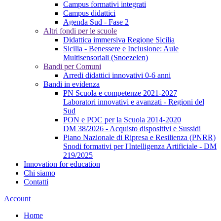
Campus formativi integrati
Campus didattici
Agenda Sud - Fase 2
Altri fondi per le scuole
Didattica immersiva Regione Sicilia
Sicilia - Benessere e Inclusione: Aule
Multisensoriali (Snoezelen)
Bandi per Comuni
Arredi didattici innovativi 0-6 anni
Bandi in evidenza
PN Scuola e competenze 2021-2027
Laboratori innovativi e avanzati - Regioni del
Sud
PON e POC per la Scuola 2014-2020
DM 38/2026 - Acquisto dispositivi e Sussidi
Piano Nazionale di Ripresa e Resilienza (PNRR)
Snodi formativi per l'Intelligenza Artificiale - DM
219/2025
Innovation for education
Chi siamo
Contatti
Account
Home