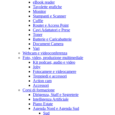
eBook reader
Tavolette grafiche
Monitor
Stampanti e Scanner
Cuffie
Router e Access Point
Cavi Adattatori e Prese
Toner
Batterie e Caricabatterie
Document Camera
Vari
Webcam e videoconferenza
Foto, video, produzione multimediale
Kit podcast, audio e video
Joby
Fotocamere e videocamere
Treppiedi e accessori
Action cam
Accessori
Corsi di formazione
Dirigenza, Staff e Segreterie
Intelligenza Artificiale
Piano Estate
Agenda Nord e Agenda Sud
Sud