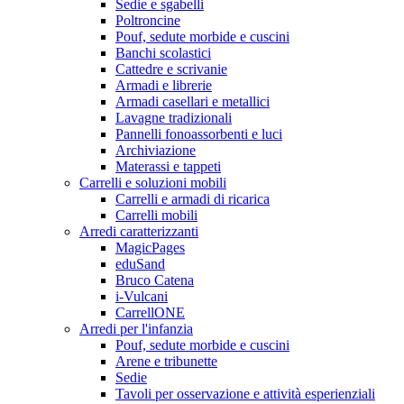
Sedie e sgabelli
Poltroncine
Pouf, sedute morbide e cuscini
Banchi scolastici
Cattedre e scrivanie
Armadi e librerie
Armadi casellari e metallici
Lavagne tradizionali
Pannelli fonoassorbenti e luci
Archiviazione
Materassi e tappeti
Carrelli e soluzioni mobili
Carrelli e armadi di ricarica
Carrelli mobili
Arredi caratterizzanti
MagicPages
eduSand
Bruco Catena
i-Vulcani
CarrellONE
Arredi per l'infanzia
Pouf, sedute morbide e cuscini
Arene e tribunette
Sedie
Tavoli per osservazione e attività esperienziali