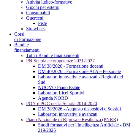
Attività ludico-formative
Giochi per esterni
Consumabili
Quercetti
Piste
Strawbees
Corsi
di Formazione
Bandi e
finanziamenti
Tutti i Bandi e finanziamenti
PN Scuola e competenze 2021-2027
DM 38/2026 - Formazione docenti
DM 40/2026 - Formazione ATA e Personale
Laboratori innovativi e avanzati - Regioni del
Sud
NUOVO Piano Estate
Laboratori Licei Sportivi
Agenda NORD
PON e POC per la Scuola 2014-2020
DM 38/2026 - Acquisto dispositivi e Sussidi
Laboratori innovativi e avanzati
Piano Nazionale di Ripresa e Resilienza (PNRR)
Snodi formativi per l'Intelligenza Artificiale - DM
219/2025