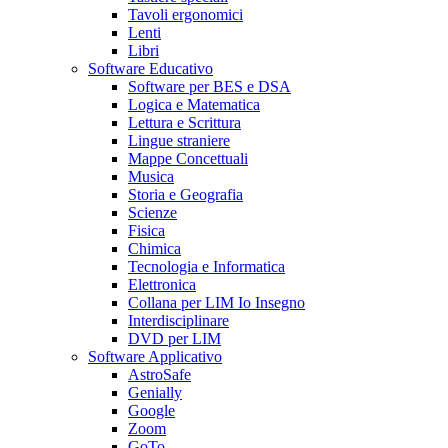
Tavoli ergonomici
Lenti
Libri
Software Educativo
Software per BES e DSA
Logica e Matematica
Lettura e Scrittura
Lingue straniere
Mappe Concettuali
Musica
Storia e Geografia
Scienze
Fisica
Chimica
Tecnologia e Informatica
Elettronica
Collana per LIM Io Insegno
Interdisciplinare
DVD per LIM
Software Applicativo
AstroSafe
Genially
Google
Zoom
GoTo