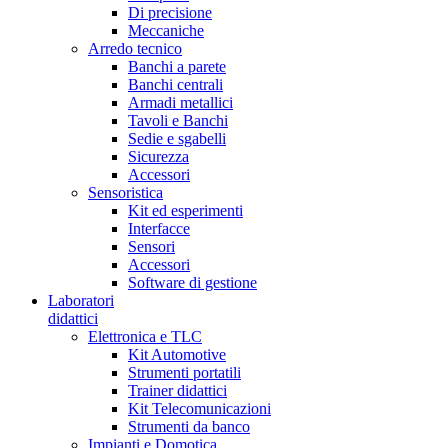
Di precisione
Meccaniche
Arredo tecnico
Banchi a parete
Banchi centrali
Armadi metallici
Tavoli e Banchi
Sedie e sgabelli
Sicurezza
Accessori
Sensoristica
Kit ed esperimenti
Interfacce
Sensori
Accessori
Software di gestione
Laboratori
didattici
Elettronica e TLC
Kit Automotive
Strumenti portatili
Trainer didattici
Kit Telecomunicazioni
Strumenti da banco
Impianti e Domotica