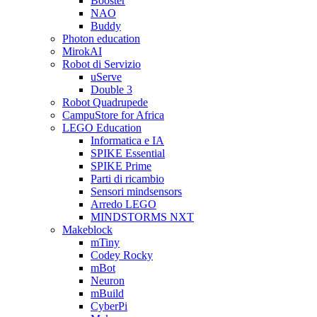
Booster
NAO
Buddy
Photon education
MirokAI
Robot di Servizio
uServe
Double 3
Robot Quadrupede
CampuStore for Africa
LEGO Education
Informatica e IA
SPIKE Essential
SPIKE Prime
Parti di ricambio
Sensori mindsensors
Arredo LEGO
MINDSTORMS NXT
Makeblock
mTiny
Codey Rocky
mBot
Neuron
mBuild
CyberPi