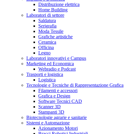
Distribuzione elettrica
Home Building
Laboratori di settore
Saldatura
Serigrafia
Moda Tessile
Grafiche artistiche
Ceramica
Officina
Legno
Laboratori innovativi e Campus
Marketing ed Economica
Webradio e Podcast
Trasporti e logistica
Logistica
Tecnologie e Tecniche di Rappresentazione Grafica
Filamenti e accessori
Grafica e Design
Software Tecnici CAD
Scanner 3D
Stampanti 3D
Biotecnologie agrarie e sanitarie
Sistemi e Automazione
Azionamento Motori
Bracci Robotici Industriali