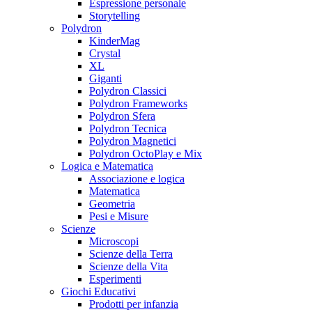
Espressione personale
Storytelling
Polydron
KinderMag
Crystal
XL
Giganti
Polydron Classici
Polydron Frameworks
Polydron Sfera
Polydron Tecnica
Polydron Magnetici
Polydron OctoPlay e Mix
Logica e Matematica
Associazione e logica
Matematica
Geometria
Pesi e Misure
Scienze
Microscopi
Scienze della Terra
Scienze della Vita
Esperimenti
Giochi Educativi
Prodotti per infanzia