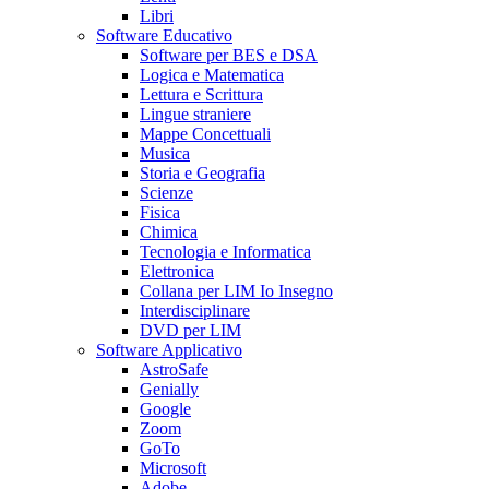
Libri
Software Educativo
Software per BES e DSA
Logica e Matematica
Lettura e Scrittura
Lingue straniere
Mappe Concettuali
Musica
Storia e Geografia
Scienze
Fisica
Chimica
Tecnologia e Informatica
Elettronica
Collana per LIM Io Insegno
Interdisciplinare
DVD per LIM
Software Applicativo
AstroSafe
Genially
Google
Zoom
GoTo
Microsoft
Adobe