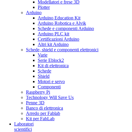
Modellatori e frese 3D
Plotter
Arduino
Arduino Education Kit
Arduino Robotica e Alvik
Schede e componenti Arduino
Arduino PLC kit
Certificazioni Arduino
Altri kit Arduino
Schede, shield e componenti elettronici
Varie
Serie Eblock2
Kit di elettronica
Schede
Shield
Motori e servo
Componenti
Raspberry Pi
Technology Will Save Us
Penne 3D
Banco di elettronica
Arredo per Fablab
Kit per FabLab
Laboratori
scientifici