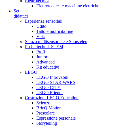
Elettrotecnica
Elettrotecnica e macchine elettriche
Set
didattici
Esperienze sensoriali
Udito
Tatto e motricità fine
Vista
Stanza multisensoriale e Snoezelen
fischertechnik STEM
Profi
Junior
Advanced
Kit educativi
LEGO
LEGO Introvabili
LEGO STAR WARS
LEGO CITY
LEGO Friends
Costruzioni LEGO Education
Scienze
BricQ Motion
Prescolare
Espressione personale
Storytelling