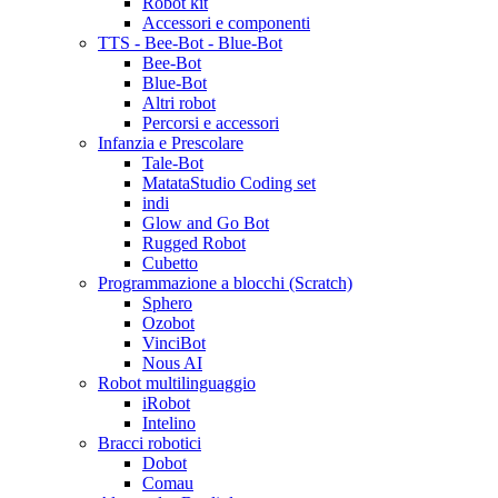
Robot kit
Accessori e componenti
TTS - Bee-Bot - Blue-Bot
Bee-Bot
Blue-Bot
Altri robot
Percorsi e accessori
Infanzia e Prescolare
Tale-Bot
MatataStudio Coding set
indi
Glow and Go Bot
Rugged Robot
Cubetto
Programmazione a blocchi (Scratch)
Sphero
Ozobot
VinciBot
Nous AI
Robot multilinguaggio
iRobot
Intelino
Bracci robotici
Dobot
Comau