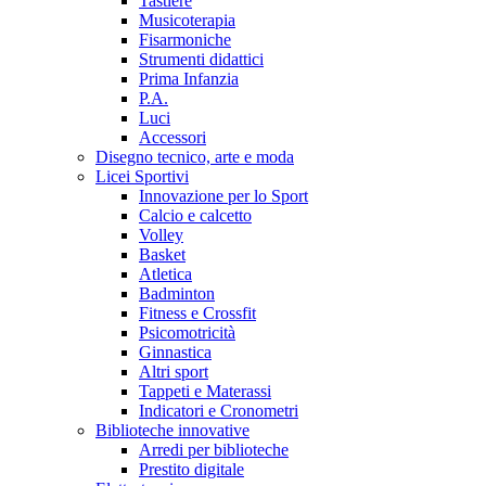
Tastiere
Musicoterapia
Fisarmoniche
Strumenti didattici
Prima Infanzia
P.A.
Luci
Accessori
Disegno tecnico, arte e moda
Licei Sportivi
Innovazione per lo Sport
Calcio e calcetto
Volley
Basket
Atletica
Badminton
Fitness e Crossfit
Psicomotricità
Ginnastica
Altri sport
Tappeti e Materassi
Indicatori e Cronometri
Biblioteche innovative
Arredi per biblioteche
Prestito digitale