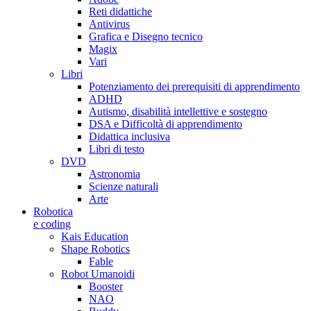
Reti didattiche
Antivirus
Grafica e Disegno tecnico
Magix
Vari
Libri
Potenziamento dei prerequisiti di apprendimento
ADHD
Autismo, disabilità intellettive e sostegno
DSA e Difficoltà di apprendimento
Didattica inclusiva
Libri di testo
DVD
Astronomia
Scienze naturali
Arte
Robotica
e coding
Kais Education
Shape Robotics
Fable
Robot Umanoidi
Booster
NAO