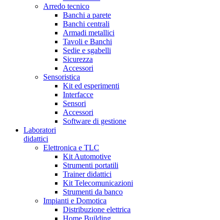
Arredo tecnico
Banchi a parete
Banchi centrali
Armadi metallici
Tavoli e Banchi
Sedie e sgabelli
Sicurezza
Accessori
Sensoristica
Kit ed esperimenti
Interfacce
Sensori
Accessori
Software di gestione
Laboratori
didattici
Elettronica e TLC
Kit Automotive
Strumenti portatili
Trainer didattici
Kit Telecomunicazioni
Strumenti da banco
Impianti e Domotica
Distribuzione elettrica
Home Building