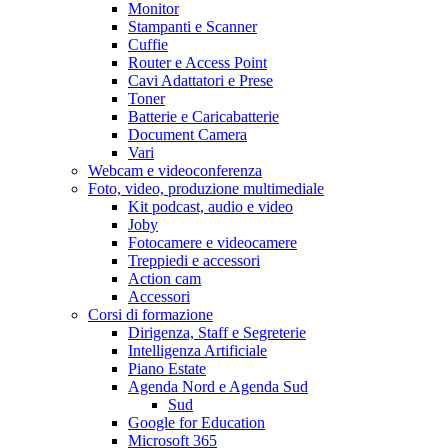
Monitor
Stampanti e Scanner
Cuffie
Router e Access Point
Cavi Adattatori e Prese
Toner
Batterie e Caricabatterie
Document Camera
Vari
Webcam e videoconferenza
Foto, video, produzione multimediale
Kit podcast, audio e video
Joby
Fotocamere e videocamere
Treppiedi e accessori
Action cam
Accessori
Corsi di formazione
Dirigenza, Staff e Segreterie
Intelligenza Artificiale
Piano Estate
Agenda Nord e Agenda Sud
Sud
Google for Education
Microsoft 365