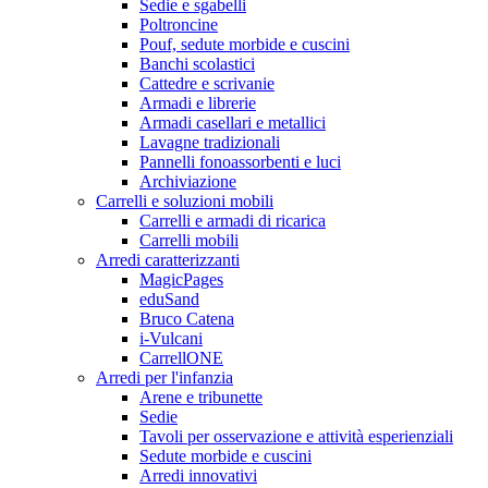
Sedie e sgabelli
Poltroncine
Pouf, sedute morbide e cuscini
Banchi scolastici
Cattedre e scrivanie
Armadi e librerie
Armadi casellari e metallici
Lavagne tradizionali
Pannelli fonoassorbenti e luci
Archiviazione
Carrelli e soluzioni mobili
Carrelli e armadi di ricarica
Carrelli mobili
Arredi caratterizzanti
MagicPages
eduSand
Bruco Catena
i-Vulcani
CarrellONE
Arredi per l'infanzia
Arene e tribunette
Sedie
Tavoli per osservazione e attività esperienziali
Sedute morbide e cuscini
Arredi innovativi