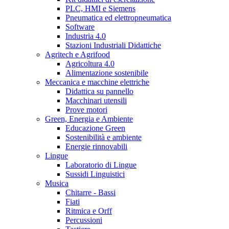
PLC, HMI e Siemens
Pneumatica ed elettropneumatica
Software
Industria 4.0
Stazioni Industriali Didattiche
Agritech e Agrifood
Agricoltura 4.0
Alimentazione sostenibile
Meccanica e macchine elettriche
Didattica su pannello
Macchinari utensili
Prove motori
Green, Energia e Ambiente
Educazione Green
Sostenibilità e ambiente
Energie rinnovabili
Lingue
Laboratorio di Lingue
Sussidi Linguistici
Musica
Chitarre - Bassi
Fiati
Ritmica e Orff
Percussioni