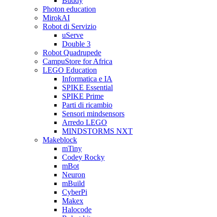
Buddy
Photon education
MirokAI
Robot di Servizio
uServe
Double 3
Robot Quadrupede
CampuStore for Africa
LEGO Education
Informatica e IA
SPIKE Essential
SPIKE Prime
Parti di ricambio
Sensori mindsensors
Arredo LEGO
MINDSTORMS NXT
Makeblock
mTiny
Codey Rocky
mBot
Neuron
mBuild
CyberPi
Makex
Halocode