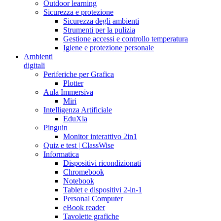
Outdoor learning
Sicurezza e protezione
Sicurezza degli ambienti
Strumenti per la pulizia
Gestione accessi e controllo temperatura
Igiene e protezione personale
Ambienti
digitali
Periferiche per Grafica
Plotter
Aula Immersiva
Miri
Intelligenza Artificiale
EduXia
Pinguin
Monitor interattivo 2in1
Quiz e test | ClassWise
Informatica
Dispositivi ricondizionati
Chromebook
Notebook
Tablet e dispositivi 2-in-1
Personal Computer
eBook reader
Tavolette grafiche