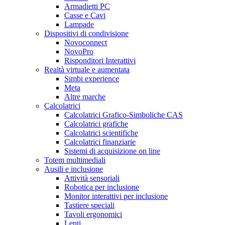
Armadietti PC
Casse e Cavi
Lampade
Dispositivi di condivisione
Novoconnect
NovoPro
Risponditori Interattivi
Realtà virtuale e aumentata
Simbi experience
Meta
Altre marche
Calcolatrici
Calcolatrici Grafico-Simboliche CAS
Calcolatrici grafiche
Calcolatrici scientifiche
Calcolatrici finanziarie
Sistemi di acquisizione on line
Totem multimediali
Ausili e inclusione
Attività sensoriali
Robotica per inclusione
Monitor interattivi per inclusione
Tastiere speciali
Tavoli ergonomici
Lenti