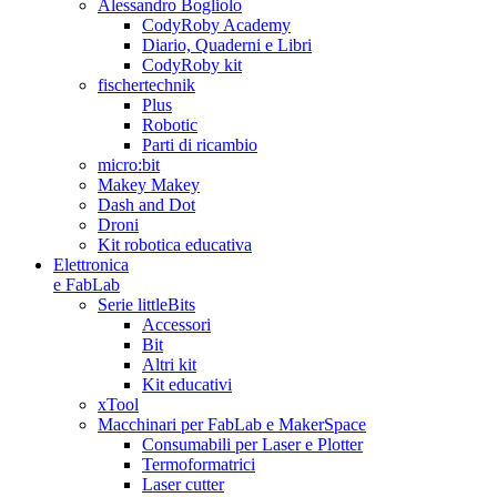
Alessandro Bogliolo
CodyRoby Academy
Diario, Quaderni e Libri
CodyRoby kit
fischertechnik
Plus
Robotic
Parti di ricambio
micro:bit
Makey Makey
Dash and Dot
Droni
Kit robotica educativa
Elettronica
e FabLab
Serie littleBits
Accessori
Bit
Altri kit
Kit educativi
xTool
Macchinari per FabLab e MakerSpace
Consumabili per Laser e Plotter
Termoformatrici
Laser cutter