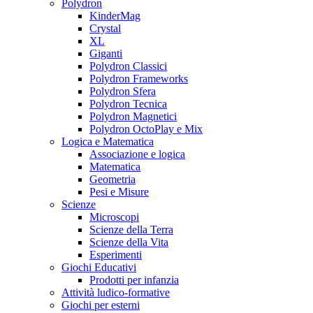
Polydron
KinderMag
Crystal
XL
Giganti
Polydron Classici
Polydron Frameworks
Polydron Sfera
Polydron Tecnica
Polydron Magnetici
Polydron OctoPlay e Mix
Logica e Matematica
Associazione e logica
Matematica
Geometria
Pesi e Misure
Scienze
Microscopi
Scienze della Terra
Scienze della Vita
Esperimenti
Giochi Educativi
Prodotti per infanzia
Attività ludico-formative
Giochi per esterni