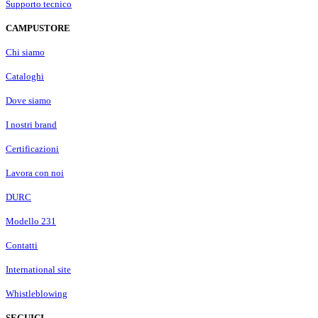
Supporto tecnico
CAMPUSTORE
Chi siamo
Cataloghi
Dove siamo
I nostri brand
Certificazioni
Lavora con noi
DURC
Modello 231
Contatti
International site
Whistleblowing
SEGUICI