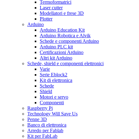
Termoformatrici
Laser cutter
Modellatori e frese 3D
Plotter
Arduino
Arduino Education Kit
Arduino Robotica e Alvik
Schede e componenti Arduino
Arduino PLC kit
Certificazioni Arduino
Altri kit Arduino
Schede, shield e componenti elettronici
Varie
Serie Eblock2
Kit di elettronica
Schede
Shield
Motori e servo
Componenti
Raspberry Pi
Technology Will Save Us
Penne 3D
Banco di elettronica
Arredo per Fablab
Kit per FabLab