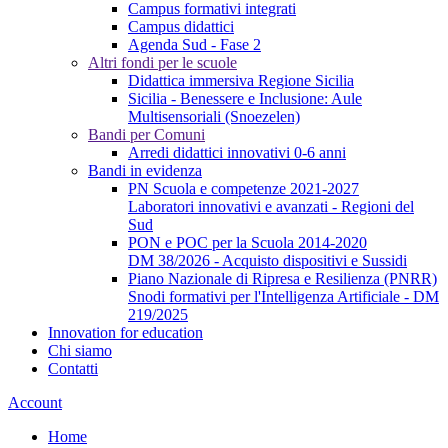
Campus formativi integrati
Campus didattici
Agenda Sud - Fase 2
Altri fondi per le scuole
Didattica immersiva Regione Sicilia
Sicilia - Benessere e Inclusione: Aule
Multisensoriali (Snoezelen)
Bandi per Comuni
Arredi didattici innovativi 0-6 anni
Bandi in evidenza
PN Scuola e competenze 2021-2027
Laboratori innovativi e avanzati - Regioni del
Sud
PON e POC per la Scuola 2014-2020
DM 38/2026 - Acquisto dispositivi e Sussidi
Piano Nazionale di Ripresa e Resilienza (PNRR)
Snodi formativi per l'Intelligenza Artificiale - DM
219/2025
Innovation for education
Chi siamo
Contatti
Account
Home