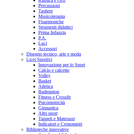
Ritmica e Orff
Percussioni
Tastiere
Musicoterapia
Fisarmoniche
Strumenti didattici
Prima Infanzia
P.A.
Luci
Accessori
Disegno tecnico, arte e moda
Licei Sportivi
Innovazione per lo Sport
Calcio e calcetto
Volley
Basket
Atletica
Badminton
Fitness e Crossfit
Psicomotricità
Ginnastica
Altri sport
Tappeti e Materassi
Indicatori e Cronometri
Biblioteche innovative