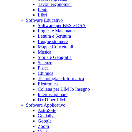
Tavoli ergonomici
Lenti
Libri
Software Educativo
Software per BES e DSA
Logica e Matematica
Lettura e Scrittura
Lingue straniere
Mappe Concettuali
Musica
Storia e Geografia
Scienze
Fisica
Chimica
Tecnologia e Informatica
Elettronica
Collana per LIM Io Insegno
Interdisciplinare
DVD per LIM
Software Applicativo
AstroSafe
Genially
Google
Zoom
GoTo