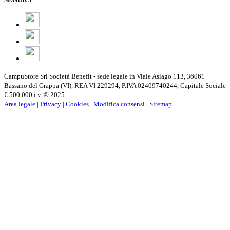
CampuStore Srl Società Benefit - sede legale in Viale Asiago 113, 36061
Bassano del Grappa (VI). REA VI 229294, P.IVA 02409740244, Capitale Sociale
€ 500.000 i.v. © 2025
Area legale
|
Privacy
|
Cookies
|
Modifica consensi
|
Sitemap