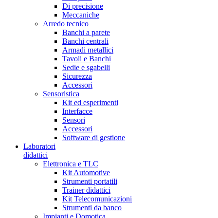
Di precisione
Meccaniche
Arredo tecnico
Banchi a parete
Banchi centrali
Armadi metallici
Tavoli e Banchi
Sedie e sgabelli
Sicurezza
Accessori
Sensoristica
Kit ed esperimenti
Interfacce
Sensori
Accessori
Software di gestione
Laboratori
didattici
Elettronica e TLC
Kit Automotive
Strumenti portatili
Trainer didattici
Kit Telecomunicazioni
Strumenti da banco
Impianti e Domotica