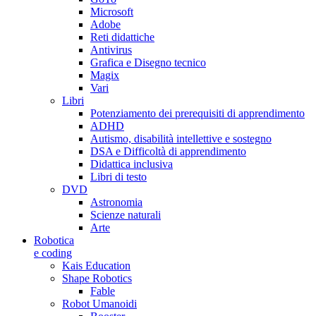
Microsoft
Adobe
Reti didattiche
Antivirus
Grafica e Disegno tecnico
Magix
Vari
Libri
Potenziamento dei prerequisiti di apprendimento
ADHD
Autismo, disabilità intellettive e sostegno
DSA e Difficoltà di apprendimento
Didattica inclusiva
Libri di testo
DVD
Astronomia
Scienze naturali
Arte
Robotica
e coding
Kais Education
Shape Robotics
Fable
Robot Umanoidi