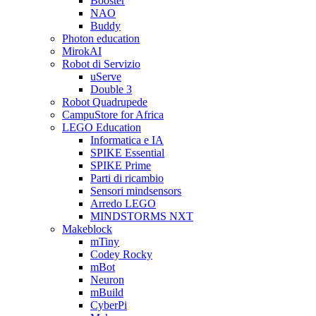
Booster
NAO
Buddy
Photon education
MirokAI
Robot di Servizio
uServe
Double 3
Robot Quadrupede
CampuStore for Africa
LEGO Education
Informatica e IA
SPIKE Essential
SPIKE Prime
Parti di ricambio
Sensori mindsensors
Arredo LEGO
MINDSTORMS NXT
Makeblock
mTiny
Codey Rocky
mBot
Neuron
mBuild
CyberPi