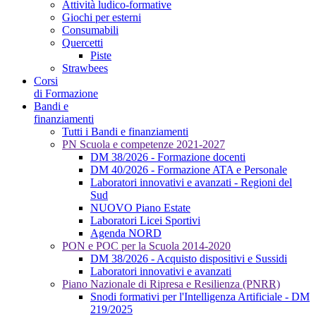
Attività ludico-formative
Giochi per esterni
Consumabili
Quercetti
Piste
Strawbees
Corsi
di Formazione
Bandi e
finanziamenti
Tutti i Bandi e finanziamenti
PN Scuola e competenze 2021-2027
DM 38/2026 - Formazione docenti
DM 40/2026 - Formazione ATA e Personale
Laboratori innovativi e avanzati - Regioni del
Sud
NUOVO Piano Estate
Laboratori Licei Sportivi
Agenda NORD
PON e POC per la Scuola 2014-2020
DM 38/2026 - Acquisto dispositivi e Sussidi
Laboratori innovativi e avanzati
Piano Nazionale di Ripresa e Resilienza (PNRR)
Snodi formativi per l'Intelligenza Artificiale - DM
219/2025