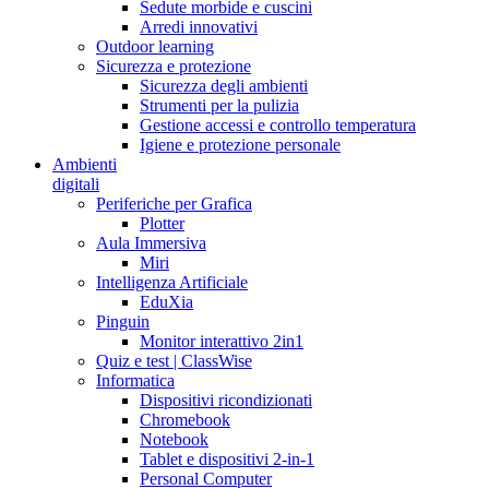
Sedute morbide e cuscini
Arredi innovativi
Outdoor learning
Sicurezza e protezione
Sicurezza degli ambienti
Strumenti per la pulizia
Gestione accessi e controllo temperatura
Igiene e protezione personale
Ambienti
digitali
Periferiche per Grafica
Plotter
Aula Immersiva
Miri
Intelligenza Artificiale
EduXia
Pinguin
Monitor interattivo 2in1
Quiz e test | ClassWise
Informatica
Dispositivi ricondizionati
Chromebook
Notebook
Tablet e dispositivi 2-in-1
Personal Computer