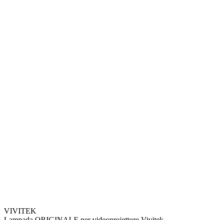
VIVITEK
Lampada ORIGINALE per videoproiettore Vivitek