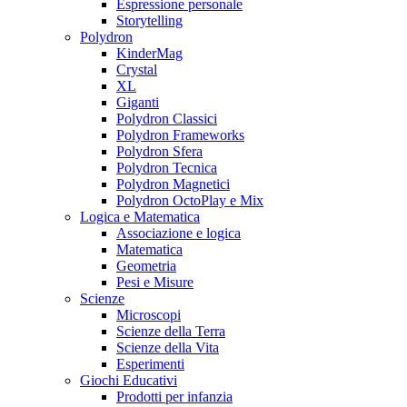
Espressione personale
Storytelling
Polydron
KinderMag
Crystal
XL
Giganti
Polydron Classici
Polydron Frameworks
Polydron Sfera
Polydron Tecnica
Polydron Magnetici
Polydron OctoPlay e Mix
Logica e Matematica
Associazione e logica
Matematica
Geometria
Pesi e Misure
Scienze
Microscopi
Scienze della Terra
Scienze della Vita
Esperimenti
Giochi Educativi
Prodotti per infanzia