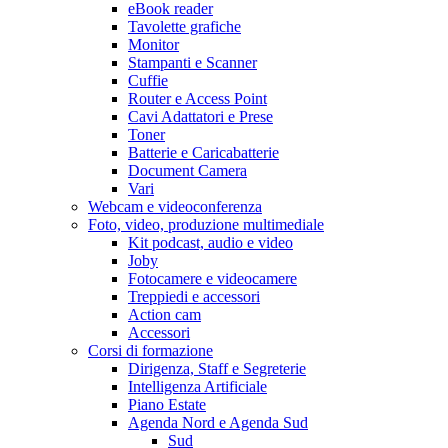
eBook reader
Tavolette grafiche
Monitor
Stampanti e Scanner
Cuffie
Router e Access Point
Cavi Adattatori e Prese
Toner
Batterie e Caricabatterie
Document Camera
Vari
Webcam e videoconferenza
Foto, video, produzione multimediale
Kit podcast, audio e video
Joby
Fotocamere e videocamere
Treppiedi e accessori
Action cam
Accessori
Corsi di formazione
Dirigenza, Staff e Segreterie
Intelligenza Artificiale
Piano Estate
Agenda Nord e Agenda Sud
Sud