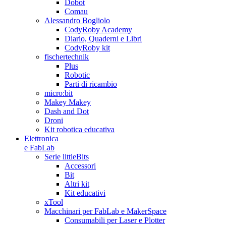
Dobot
Comau
Alessandro Bogliolo
CodyRoby Academy
Diario, Quaderni e Libri
CodyRoby kit
fischertechnik
Plus
Robotic
Parti di ricambio
micro:bit
Makey Makey
Dash and Dot
Droni
Kit robotica educativa
Elettronica
e FabLab
Serie littleBits
Accessori
Bit
Altri kit
Kit educativi
xTool
Macchinari per FabLab e MakerSpace
Consumabili per Laser e Plotter