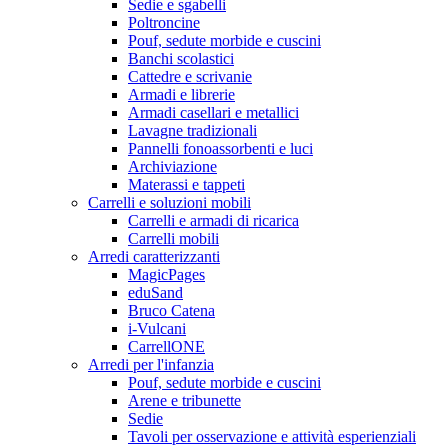
Sedie e sgabelli
Poltroncine
Pouf, sedute morbide e cuscini
Banchi scolastici
Cattedre e scrivanie
Armadi e librerie
Armadi casellari e metallici
Lavagne tradizionali
Pannelli fonoassorbenti e luci
Archiviazione
Materassi e tappeti
Carrelli e soluzioni mobili
Carrelli e armadi di ricarica
Carrelli mobili
Arredi caratterizzanti
MagicPages
eduSand
Bruco Catena
i-Vulcani
CarrellONE
Arredi per l'infanzia
Pouf, sedute morbide e cuscini
Arene e tribunette
Sedie
Tavoli per osservazione e attività esperienziali