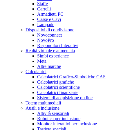
Staffe
Carrelli
Armadietti PC
Casse e Cavi
Lampade
Dispositivi di condivisione
Novoconnect
NovoPro
Risponditori Interattivi
Realtà virtuale e aumentata
Simbi experience
Meta
Altre marche
Calcolatrici
Calcolatrici Grafico-Simboliche CAS
Calcolatrici grafiche
Calcolatrici scientifiche
Calcolatrici finanziarie
Sistemi di acquisizione on line
Totem multimediali
Ausili e inclusione
Attività sensoriali
Robotica per inclusione
Monitor interattivi per inclusione
Tastiere speciali