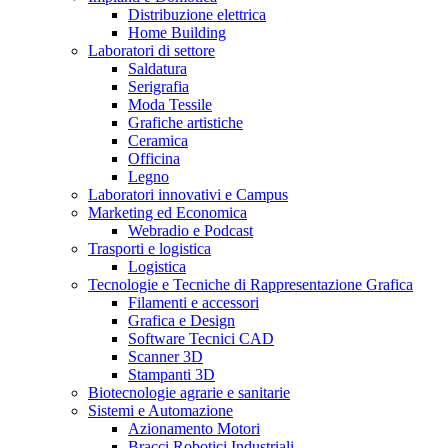
Distribuzione elettrica
Home Building
Laboratori di settore
Saldatura
Serigrafia
Moda Tessile
Grafiche artistiche
Ceramica
Officina
Legno
Laboratori innovativi e Campus
Marketing ed Economica
Webradio e Podcast
Trasporti e logistica
Logistica
Tecnologie e Tecniche di Rappresentazione Grafica
Filamenti e accessori
Grafica e Design
Software Tecnici CAD
Scanner 3D
Stampanti 3D
Biotecnologie agrarie e sanitarie
Sistemi e Automazione
Azionamento Motori
Bracci Robotici Industriali