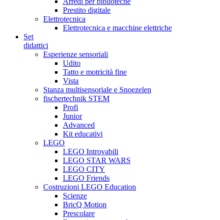
Arredi per biblioteche
Prestito digitale
Elettrotecnica
Elettrotecnica e macchine elettriche
Set
didattici
Esperienze sensoriali
Udito
Tatto e motricità fine
Vista
Stanza multisensoriale e Snoezelen
fischertechnik STEM
Profi
Junior
Advanced
Kit educativi
LEGO
LEGO Introvabili
LEGO STAR WARS
LEGO CITY
LEGO Friends
Costruzioni LEGO Education
Scienze
BricQ Motion
Prescolare