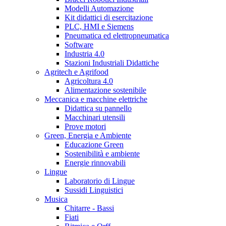
Modelli Automazione
Kit didattici di esercitazione
PLC, HMI e Siemens
Pneumatica ed elettropneumatica
Software
Industria 4.0
Stazioni Industriali Didattiche
Agritech e Agrifood
Agricoltura 4.0
Alimentazione sostenibile
Meccanica e macchine elettriche
Didattica su pannello
Macchinari utensili
Prove motori
Green, Energia e Ambiente
Educazione Green
Sostenibilità e ambiente
Energie rinnovabili
Lingue
Laboratorio di Lingue
Sussidi Linguistici
Musica
Chitarre - Bassi
Fiati