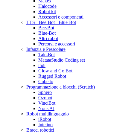
Makex
Halocode
Robot kit
Accessori e componenti
TTS - Bee-Bot - Blue-Bot
Bee-Bot
Blue-Bot
Altri robot
Percorsi e accessori
Infanzia e Prescolare
Tale-Bot
MatataStudio Coding set
indi
Glow and Go Bot
Rugged Robot
Cubetto
Programmazione a blocchi (Scratch)
Sphero
Ozobot
VinciBot
Nous AI
Robot multilinguaggio
iRobot
Intelino
Bracci robotici