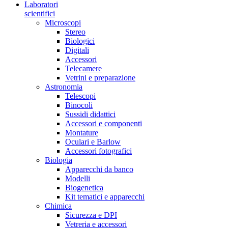
Laboratori
scientifici
Microscopi
Stereo
Biologici
Digitali
Accessori
Telecamere
Vetrini e preparazione
Astronomia
Telescopi
Binocoli
Sussidi didattici
Accessori e componenti
Montature
Oculari e Barlow
Accessori fotografici
Biologia
Apparecchi da banco
Modelli
Biogenetica
Kit tematici e apparecchi
Chimica
Sicurezza e DPI
Vetreria e accessori