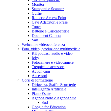
Monitor
Stampanti e Scanner
Cuffie
Router e Access Point
Cavi Adattatori e Prese
Toner
Batterie e Caricabatterie
Document Camera
Vari
Webcam e videoconferenza
Foto, video, produzione multimediale
Kit podcast, audio e video
Joby
Fotocamere e videocamere
Treppiedi e accessori
Action cam
Accessori
Corsi di formazione
Dirigenza, Staff e Segreterie
Intelligenza Artificiale
Piano Estate
Agenda Nord e Agenda Sud
Sud
Google for Education