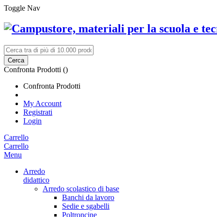
Toggle Nav
Cerca
Confronta Prodotti (
)
Confronta Prodotti
My Account
Registrati
Login
Carrello
Carrello
Menu
Arredo
didattico
Arredo scolastico di base
Banchi da lavoro
Sedie e sgabelli
Poltroncine