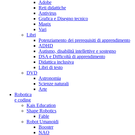
Adobe
Reti didattiche
Antivirus
Grafica e Disegno tecnico
Magix
Vari
Libri
Potenziamento dei prerequisiti di apprendimento
ADHD
Autismo, disabilità intellettive e sostegno
DSA e Difficoltà di apprendimento
Didattica inclusiva
Libri di testo
DVD
Astronomia
Scienze naturali
Arte
Robotica
e coding
Kais Education
Shape Robotics
Fable
Robot Umanoidi
Booster
NAO