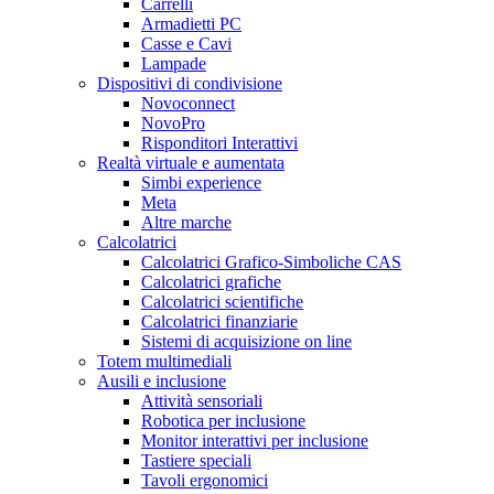
Carrelli
Armadietti PC
Casse e Cavi
Lampade
Dispositivi di condivisione
Novoconnect
NovoPro
Risponditori Interattivi
Realtà virtuale e aumentata
Simbi experience
Meta
Altre marche
Calcolatrici
Calcolatrici Grafico-Simboliche CAS
Calcolatrici grafiche
Calcolatrici scientifiche
Calcolatrici finanziarie
Sistemi di acquisizione on line
Totem multimediali
Ausili e inclusione
Attività sensoriali
Robotica per inclusione
Monitor interattivi per inclusione
Tastiere speciali
Tavoli ergonomici