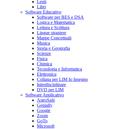
Lenti
Libri
Software Educativo
Software per BES e DSA
Logica e Matematica
Lettura e Scrittura
Lingue straniere
Mappe Concettuali
Musica
Storia e Geografia
Scienze
Fisica
Chimica
Tecnologia e Informatica
Elettronica
Collana per LIM Io Insegno
Interdisciplinare
DVD per LIM
Software Applicativo
AstroSafe
Genially
Google
Zoom
GoTo
Microsoft