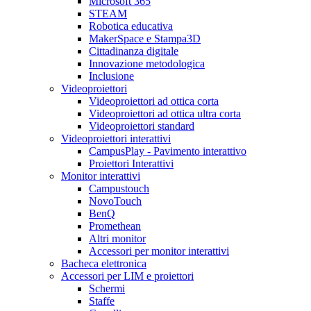
Microsoft 365
STEAM
Robotica educativa
MakerSpace e Stampa3D
Cittadinanza digitale
Innovazione metodologica
Inclusione
Videoproiettori
Videoproiettori ad ottica corta
Videoproiettori ad ottica ultra corta
Videoproiettori standard
Videoproiettori interattivi
CampusPlay - Pavimento interattivo
Proiettori Interattivi
Monitor interattivi
Campustouch
NovoTouch
BenQ
Promethean
Altri monitor
Accessori per monitor interattivi
Bacheca elettronica
Accessori per LIM e proiettori
Schermi
Staffe