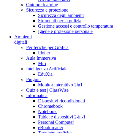
Outdoor learning
Sicurezza e protezione
Sicurezza degli ambienti
Strumenti per la pulizia
Gestione accessi e controllo temperatura
Igiene e protezione personale
Ambienti
digitali
Periferiche per Grafica
Plotter
Aula Immersiva
Miri
Intelligenza Artificiale
EduXia
Pinguin
Monitor interattivo 2in1
Quiz e test | ClassWise
Informatica
Dispositivi ricondizionati
Chromebook
Notebook
Tablet e dispositivi 2-in-1
Personal Computer
eBook reader
Tavolette grafiche