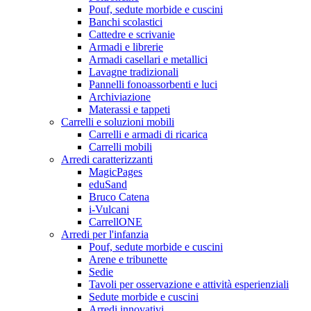
Pouf, sedute morbide e cuscini
Banchi scolastici
Cattedre e scrivanie
Armadi e librerie
Armadi casellari e metallici
Lavagne tradizionali
Pannelli fonoassorbenti e luci
Archiviazione
Materassi e tappeti
Carrelli e soluzioni mobili
Carrelli e armadi di ricarica
Carrelli mobili
Arredi caratterizzanti
MagicPages
eduSand
Bruco Catena
i-Vulcani
CarrellONE
Arredi per l'infanzia
Pouf, sedute morbide e cuscini
Arene e tribunette
Sedie
Tavoli per osservazione e attività esperienziali
Sedute morbide e cuscini
Arredi innovativi