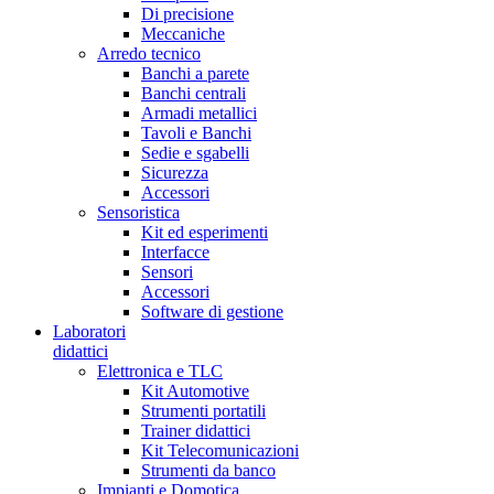
Di precisione
Meccaniche
Arredo tecnico
Banchi a parete
Banchi centrali
Armadi metallici
Tavoli e Banchi
Sedie e sgabelli
Sicurezza
Accessori
Sensoristica
Kit ed esperimenti
Interfacce
Sensori
Accessori
Software di gestione
Laboratori
didattici
Elettronica e TLC
Kit Automotive
Strumenti portatili
Trainer didattici
Kit Telecomunicazioni
Strumenti da banco
Impianti e Domotica