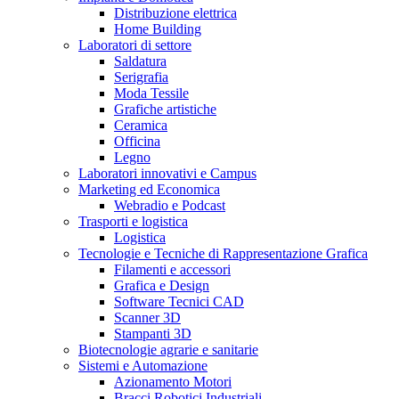
Distribuzione elettrica
Home Building
Laboratori di settore
Saldatura
Serigrafia
Moda Tessile
Grafiche artistiche
Ceramica
Officina
Legno
Laboratori innovativi e Campus
Marketing ed Economica
Webradio e Podcast
Trasporti e logistica
Logistica
Tecnologie e Tecniche di Rappresentazione Grafica
Filamenti e accessori
Grafica e Design
Software Tecnici CAD
Scanner 3D
Stampanti 3D
Biotecnologie agrarie e sanitarie
Sistemi e Automazione
Azionamento Motori
Bracci Robotici Industriali