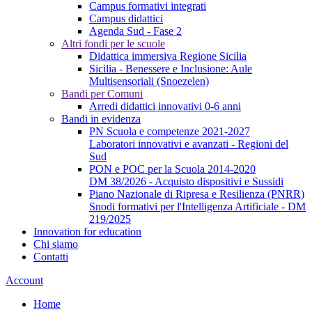
Campus formativi integrati
Campus didattici
Agenda Sud - Fase 2
Altri fondi per le scuole
Didattica immersiva Regione Sicilia
Sicilia - Benessere e Inclusione: Aule
Multisensoriali (Snoezelen)
Bandi per Comuni
Arredi didattici innovativi 0-6 anni
Bandi in evidenza
PN Scuola e competenze 2021-2027
Laboratori innovativi e avanzati - Regioni del
Sud
PON e POC per la Scuola 2014-2020
DM 38/2026 - Acquisto dispositivi e Sussidi
Piano Nazionale di Ripresa e Resilienza (PNRR)
Snodi formativi per l'Intelligenza Artificiale - DM
219/2025
Innovation for education
Chi siamo
Contatti
Account
Home