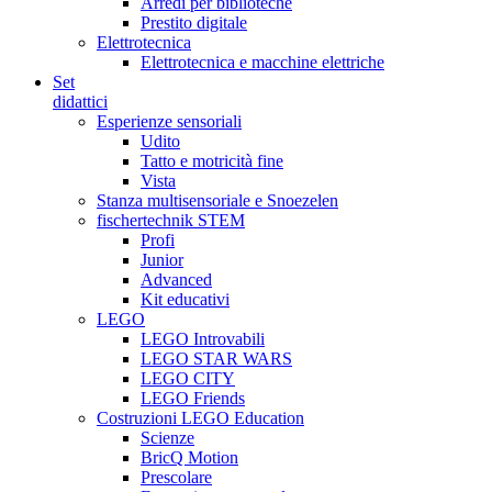
Arredi per biblioteche
Prestito digitale
Elettrotecnica
Elettrotecnica e macchine elettriche
Set
didattici
Esperienze sensoriali
Udito
Tatto e motricità fine
Vista
Stanza multisensoriale e Snoezelen
fischertechnik STEM
Profi
Junior
Advanced
Kit educativi
LEGO
LEGO Introvabili
LEGO STAR WARS
LEGO CITY
LEGO Friends
Costruzioni LEGO Education
Scienze
BricQ Motion
Prescolare