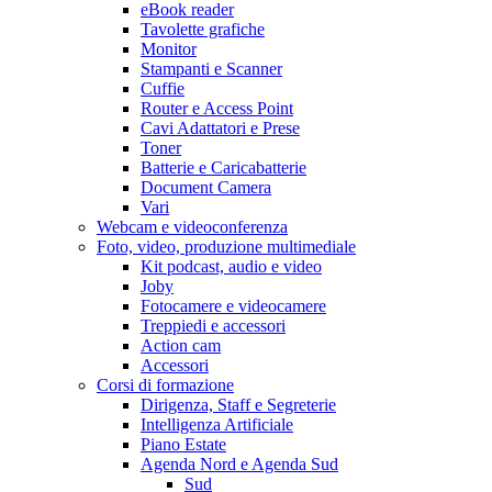
eBook reader
Tavolette grafiche
Monitor
Stampanti e Scanner
Cuffie
Router e Access Point
Cavi Adattatori e Prese
Toner
Batterie e Caricabatterie
Document Camera
Vari
Webcam e videoconferenza
Foto, video, produzione multimediale
Kit podcast, audio e video
Joby
Fotocamere e videocamere
Treppiedi e accessori
Action cam
Accessori
Corsi di formazione
Dirigenza, Staff e Segreterie
Intelligenza Artificiale
Piano Estate
Agenda Nord e Agenda Sud
Sud