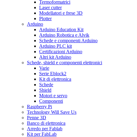
Termoformatrici
Laser cutter
Modellatori e frese 3D
Plotter
Arduino
Arduino Education Kit
Arduino Robotica e Alvik
Schede e componenti Arduino
Arduino PLC kit
Certificazioni Arduino
Altri kit Arduino
Schede, shield e componenti elettronici
Varie
Serie Eblock2
Kit di elettronica
Schede
Shield
Motori e servo
Componenti
Raspberry Pi
Technology Will Save Us
Penne 3D
Banco di elettronica
Arredo per Fablab
Kit per FabLab