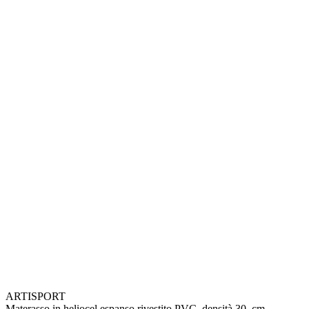
ARTISPORT
Materasso in heliocel espanso rivestito PVC, densità 30, cm.