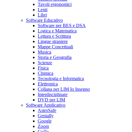
Tavoli ergonomici
Lenti
Libri
Software Educativo
Software per BES e DSA
Logica e Matematica
Lettura e Scrittura
Lingue straniere
Mappe Concettuali
Musica
Storia e Geografia
Scienze
Fisica
Chimica
Tecnologia e Informatica
Elettronica
Collana per LIM Io Insegno
Interdisciplinare
DVD per LIM
Software Applicativo
AstroSafe
Genially
Google
Zoom
GoTo