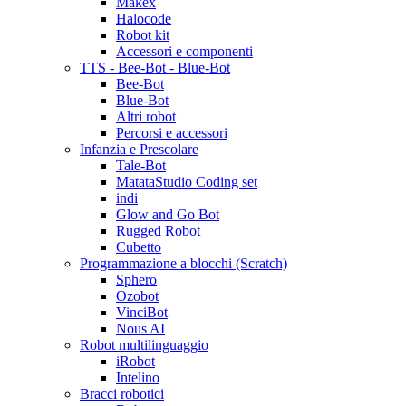
Makex
Halocode
Robot kit
Accessori e componenti
TTS - Bee-Bot - Blue-Bot
Bee-Bot
Blue-Bot
Altri robot
Percorsi e accessori
Infanzia e Prescolare
Tale-Bot
MatataStudio Coding set
indi
Glow and Go Bot
Rugged Robot
Cubetto
Programmazione a blocchi (Scratch)
Sphero
Ozobot
VinciBot
Nous AI
Robot multilinguaggio
iRobot
Intelino
Bracci robotici