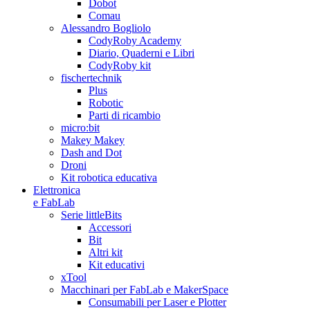
Dobot
Comau
Alessandro Bogliolo
CodyRoby Academy
Diario, Quaderni e Libri
CodyRoby kit
fischertechnik
Plus
Robotic
Parti di ricambio
micro:bit
Makey Makey
Dash and Dot
Droni
Kit robotica educativa
Elettronica
e FabLab
Serie littleBits
Accessori
Bit
Altri kit
Kit educativi
xTool
Macchinari per FabLab e MakerSpace
Consumabili per Laser e Plotter