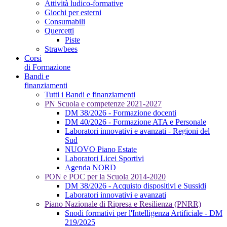
Attività ludico-formative
Giochi per esterni
Consumabili
Quercetti
Piste
Strawbees
Corsi
di Formazione
Bandi e
finanziamenti
Tutti i Bandi e finanziamenti
PN Scuola e competenze 2021-2027
DM 38/2026 - Formazione docenti
DM 40/2026 - Formazione ATA e Personale
Laboratori innovativi e avanzati - Regioni del
Sud
NUOVO Piano Estate
Laboratori Licei Sportivi
Agenda NORD
PON e POC per la Scuola 2014-2020
DM 38/2026 - Acquisto dispositivi e Sussidi
Laboratori innovativi e avanzati
Piano Nazionale di Ripresa e Resilienza (PNRR)
Snodi formativi per l'Intelligenza Artificiale - DM
219/2025