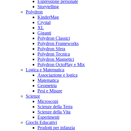
Espressione personale
Storytelling
Polydron
KinderMag
Crystal
XL
Giganti
Polydron Classici
Polydron Frameworks
Polydron Sfera
Polydron Tecnica
Polydron Magnetici
Polydron OctoPlay e Mix
Logica e Matematica
Associazione e logica
Matematica
Geometria
Pesi e Misure
Scienze
Microscopi
Scienze della Terra
Scienze della Vita
Esperimenti
Giochi Educativi
Prodotti per infanzia