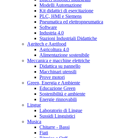
Modelli Automazione
Kit didattici di esercitazione
PLC, HMI e Siemens
Pneumatica ed elettropneumatica
Software
Industria 4.0
Stazioni Industriali Didattiche
Agritech e Agrifood
Agricoltura 4.0
Alimentazione sostenibile
Meccanica e macchine elettriche
Didattica su pannello
Macchinari utensili
Prove motori
Green, Energia e Ambiente
Educazione Green
Sostenibilità e ambiente
Energie rinnovabili
Lingue
Laboratorio di Lingue
Sussidi Linguistici
Musica
Chitarre - Bassi
Fiati