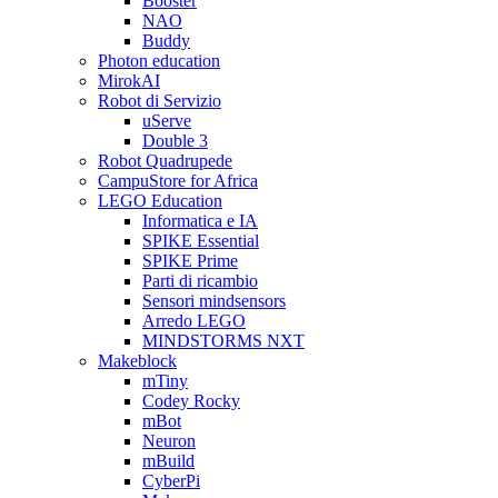
Booster
NAO
Buddy
Photon education
MirokAI
Robot di Servizio
uServe
Double 3
Robot Quadrupede
CampuStore for Africa
LEGO Education
Informatica e IA
SPIKE Essential
SPIKE Prime
Parti di ricambio
Sensori mindsensors
Arredo LEGO
MINDSTORMS NXT
Makeblock
mTiny
Codey Rocky
mBot
Neuron
mBuild
CyberPi