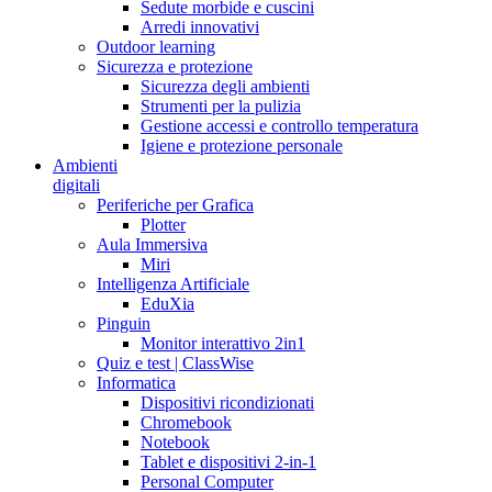
Sedute morbide e cuscini
Arredi innovativi
Outdoor learning
Sicurezza e protezione
Sicurezza degli ambienti
Strumenti per la pulizia
Gestione accessi e controllo temperatura
Igiene e protezione personale
Ambienti
digitali
Periferiche per Grafica
Plotter
Aula Immersiva
Miri
Intelligenza Artificiale
EduXia
Pinguin
Monitor interattivo 2in1
Quiz e test | ClassWise
Informatica
Dispositivi ricondizionati
Chromebook
Notebook
Tablet e dispositivi 2-in-1
Personal Computer