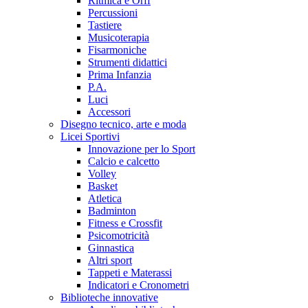
Ritmica e Orff
Percussioni
Tastiere
Musicoterapia
Fisarmoniche
Strumenti didattici
Prima Infanzia
P.A.
Luci
Accessori
Disegno tecnico, arte e moda
Licei Sportivi
Innovazione per lo Sport
Calcio e calcetto
Volley
Basket
Atletica
Badminton
Fitness e Crossfit
Psicomotricità
Ginnastica
Altri sport
Tappeti e Materassi
Indicatori e Cronometri
Biblioteche innovative