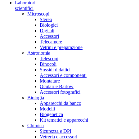
Laboratori
scientifici
Microscopi
Stereo
Biologici
Digitali
Accessori
Telecamere
Vetrini e preparazione
Astronomia
Telescopi
Binocoli
Sussidi didattici
Accessori e componenti
Montature
Oculari e Barlow
Accessori fotografici
Biologia
Apparecchi da banco
Modelli
Biogenetica
Kit tematici e apparecchi
Chimica
Sicurezza e DPI
Vetreria e accessori