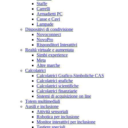
Staffe
Carrelli
Armadietti PC
Casse e Cavi
Lampade
Dispositivi di condivisione
Novoconnect
NovoPro
Risponditori Interattivi
Realtà virtuale e aumentata
Simbi experience
Meta
Altre marche
Calcolatrici
Calcolatrici Grafico-Simboliche CAS
Calcolatrici grafiche
Calcolatrici scientifiche
Calcolatrici finanziarie
Sistemi di acquisizione on line
Totem multimediali
Ausili e inclusione
Attività sensoriali
Robotica per inclusione
Monitor interattivi per inclusione
Tastiere speciali