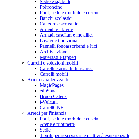
Sedie e sgabelli
Poltroncine
Pouf, sedute morbide e cuscini
Banchi scolastici
Cattedre e scrivanie
Armadi e librerie
Armadi casellari e metallici
Lavagne tradizionali
Pannelli fonoassorbenti e luci
Archiviazione
Materassi e tappeti
Carrelli e soluzioni mobili
Carrelli e armadi di ricarica
Carrelli mobili
Arredi caratterizzanti
MagicPages
eduSand
Bruco Catena
i-Vulcani
CarrellONE
Arredi per l'infanzia
Pouf, sedute morbide e cuscini
Arene e tribunette
Sedie
Tavoli per osservazione e attività esperienziali