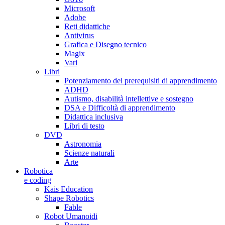
Microsoft
Adobe
Reti didattiche
Antivirus
Grafica e Disegno tecnico
Magix
Vari
Libri
Potenziamento dei prerequisiti di apprendimento
ADHD
Autismo, disabilità intellettive e sostegno
DSA e Difficoltà di apprendimento
Didattica inclusiva
Libri di testo
DVD
Astronomia
Scienze naturali
Arte
Robotica
e coding
Kais Education
Shape Robotics
Fable
Robot Umanoidi