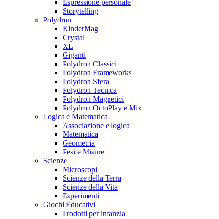
Espressione personale
Storytelling
Polydron
KinderMag
Crystal
XL
Giganti
Polydron Classici
Polydron Frameworks
Polydron Sfera
Polydron Tecnica
Polydron Magnetici
Polydron OctoPlay e Mix
Logica e Matematica
Associazione e logica
Matematica
Geometria
Pesi e Misure
Scienze
Microscopi
Scienze della Terra
Scienze della Vita
Esperimenti
Giochi Educativi
Prodotti per infanzia