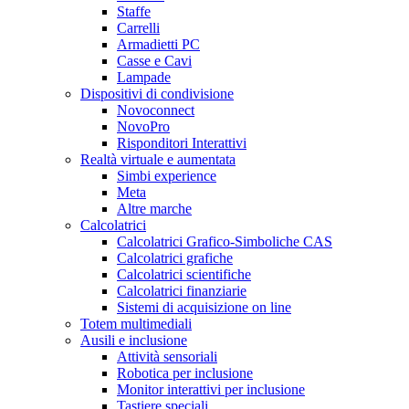
Staffe
Carrelli
Armadietti PC
Casse e Cavi
Lampade
Dispositivi di condivisione
Novoconnect
NovoPro
Risponditori Interattivi
Realtà virtuale e aumentata
Simbi experience
Meta
Altre marche
Calcolatrici
Calcolatrici Grafico-Simboliche CAS
Calcolatrici grafiche
Calcolatrici scientifiche
Calcolatrici finanziarie
Sistemi di acquisizione on line
Totem multimediali
Ausili e inclusione
Attività sensoriali
Robotica per inclusione
Monitor interattivi per inclusione
Tastiere speciali