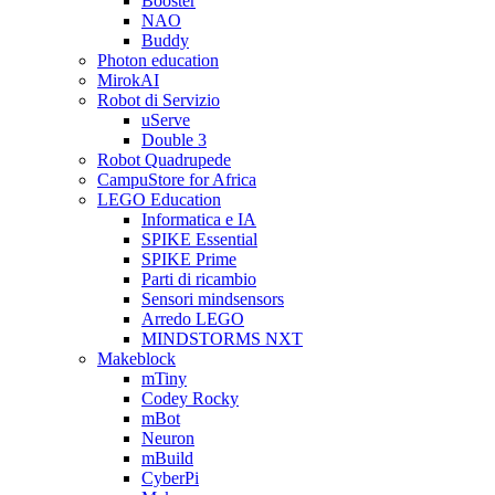
Booster
NAO
Buddy
Photon education
MirokAI
Robot di Servizio
uServe
Double 3
Robot Quadrupede
CampuStore for Africa
LEGO Education
Informatica e IA
SPIKE Essential
SPIKE Prime
Parti di ricambio
Sensori mindsensors
Arredo LEGO
MINDSTORMS NXT
Makeblock
mTiny
Codey Rocky
mBot
Neuron
mBuild
CyberPi