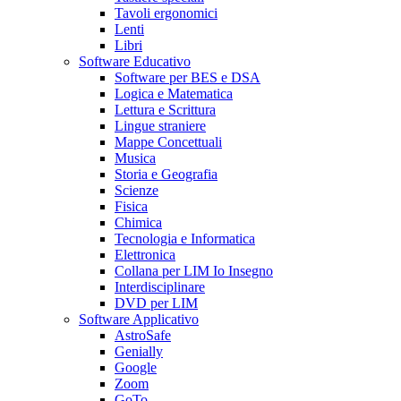
Tavoli ergonomici
Lenti
Libri
Software Educativo
Software per BES e DSA
Logica e Matematica
Lettura e Scrittura
Lingue straniere
Mappe Concettuali
Musica
Storia e Geografia
Scienze
Fisica
Chimica
Tecnologia e Informatica
Elettronica
Collana per LIM Io Insegno
Interdisciplinare
DVD per LIM
Software Applicativo
AstroSafe
Genially
Google
Zoom
GoTo