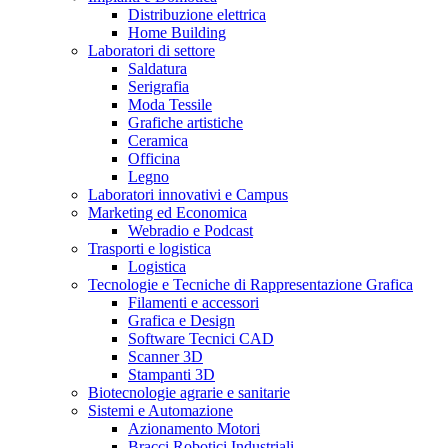
Distribuzione elettrica
Home Building
Laboratori di settore
Saldatura
Serigrafia
Moda Tessile
Grafiche artistiche
Ceramica
Officina
Legno
Laboratori innovativi e Campus
Marketing ed Economica
Webradio e Podcast
Trasporti e logistica
Logistica
Tecnologie e Tecniche di Rappresentazione Grafica
Filamenti e accessori
Grafica e Design
Software Tecnici CAD
Scanner 3D
Stampanti 3D
Biotecnologie agrarie e sanitarie
Sistemi e Automazione
Azionamento Motori
Bracci Robotici Industriali