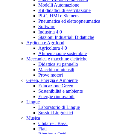
Modelli Automazione
Kit didattici di esercitazione
PLC, HMI e Siemens
Pneumatica ed elettropneumatica
Software
Industria 4.0
Stazioni Industriali Didattiche
Agritech e Agrifood
Agricoltura 4.0
Alimentazione sostenibile
Meccanica e macchine elettriche
Didattica su pannello
Macchinari utensili
Prove motori
Green, Energia e Ambiente
Educazione Green
Sostenibilità e ambiente
Energie rinnovabili
Lingue
Laboratorio di Lingue
Sussidi Linguistici
Musica
Chitarre - Bassi
Fiati