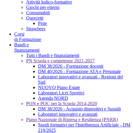
Attività ludico-formative
Giochi per esterni
Consumabili
Quercetti
Piste
Strawbees
Corsi
di Formazione
Bandi e
finanziamenti
Tutti i Bandi e finanziamenti
PN Scuola e competenze 2021-2027
DM 38/2026 - Formazione docenti
DM 40/2026 - Formazione ATA e Personale
Laboratori innovativi e avanzati - Regioni del
Sud
NUOVO Piano Estate
Laboratori Licei Sportivi
Agenda NORD
PON e POC per la Scuola 2014-2020
DM 38/2026 - Acquisto dispositivi e Sussidi
Laboratori innovativi e avanzati
Piano Nazionale di Ripresa e Resilienza (PNRR)
Snodi formativi per l'Intelligenza Artificiale - DM
219/2025