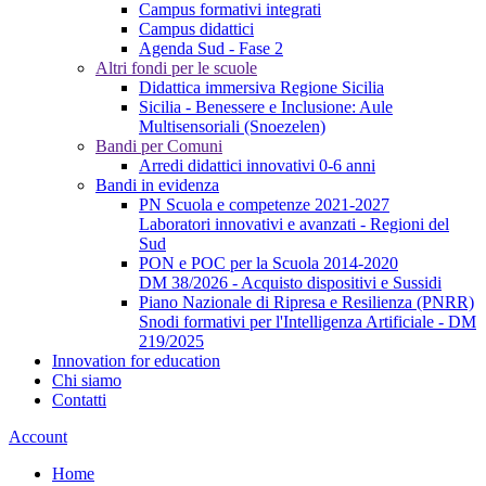
Campus formativi integrati
Campus didattici
Agenda Sud - Fase 2
Altri fondi per le scuole
Didattica immersiva Regione Sicilia
Sicilia - Benessere e Inclusione: Aule
Multisensoriali (Snoezelen)
Bandi per Comuni
Arredi didattici innovativi 0-6 anni
Bandi in evidenza
PN Scuola e competenze 2021-2027
Laboratori innovativi e avanzati - Regioni del
Sud
PON e POC per la Scuola 2014-2020
DM 38/2026 - Acquisto dispositivi e Sussidi
Piano Nazionale di Ripresa e Resilienza (PNRR)
Snodi formativi per l'Intelligenza Artificiale - DM
219/2025
Innovation for education
Chi siamo
Contatti
Account
Home