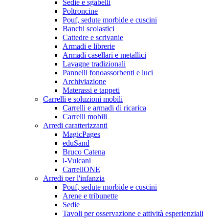
Sedie e sgabelli
Poltroncine
Pouf, sedute morbide e cuscini
Banchi scolastici
Cattedre e scrivanie
Armadi e librerie
Armadi casellari e metallici
Lavagne tradizionali
Pannelli fonoassorbenti e luci
Archiviazione
Materassi e tappeti
Carrelli e soluzioni mobili
Carrelli e armadi di ricarica
Carrelli mobili
Arredi caratterizzanti
MagicPages
eduSand
Bruco Catena
i-Vulcani
CarrellONE
Arredi per l'infanzia
Pouf, sedute morbide e cuscini
Arene e tribunette
Sedie
Tavoli per osservazione e attività esperienziali