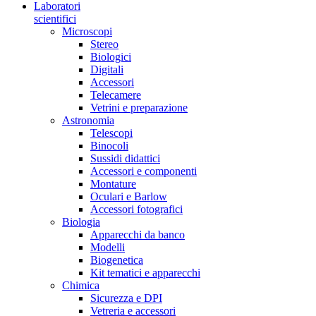
Laboratori
scientifici
Microscopi
Stereo
Biologici
Digitali
Accessori
Telecamere
Vetrini e preparazione
Astronomia
Telescopi
Binocoli
Sussidi didattici
Accessori e componenti
Montature
Oculari e Barlow
Accessori fotografici
Biologia
Apparecchi da banco
Modelli
Biogenetica
Kit tematici e apparecchi
Chimica
Sicurezza e DPI
Vetreria e accessori