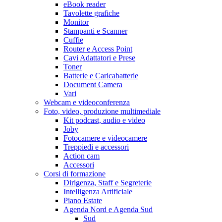
eBook reader
Tavolette grafiche
Monitor
Stampanti e Scanner
Cuffie
Router e Access Point
Cavi Adattatori e Prese
Toner
Batterie e Caricabatterie
Document Camera
Vari
Webcam e videoconferenza
Foto, video, produzione multimediale
Kit podcast, audio e video
Joby
Fotocamere e videocamere
Treppiedi e accessori
Action cam
Accessori
Corsi di formazione
Dirigenza, Staff e Segreterie
Intelligenza Artificiale
Piano Estate
Agenda Nord e Agenda Sud
Sud