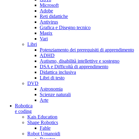
Microsoft
Adobe
Reti didattiche
Antivirus
Grafica e Disegno tecnico
Magix
Vari
Libri
Potenziamento dei prerequisiti di apprendimento
ADHD
Autismo, disabilità intellettive e sostegno
DSA e Difficoltà di apprendimento
Didattica inclusiva
Libri di testo
DVD
Astronomia
Scienze naturali
Arte
Robotica
e coding
Kais Education
Shape Robotics
Fable
Robot Umanoidi