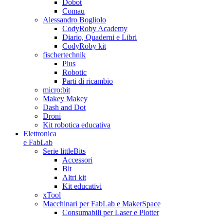
Dobot
Comau
Alessandro Bogliolo
CodyRoby Academy
Diario, Quaderni e Libri
CodyRoby kit
fischertechnik
Plus
Robotic
Parti di ricambio
micro:bit
Makey Makey
Dash and Dot
Droni
Kit robotica educativa
Elettronica
e FabLab
Serie littleBits
Accessori
Bit
Altri kit
Kit educativi
xTool
Macchinari per FabLab e MakerSpace
Consumabili per Laser e Plotter