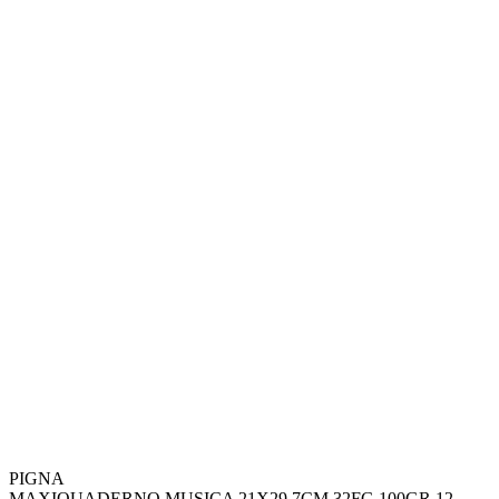
PIGNA
MAXIQUADERNO MUSICA 21X29,7CM 32FG 100GR 12