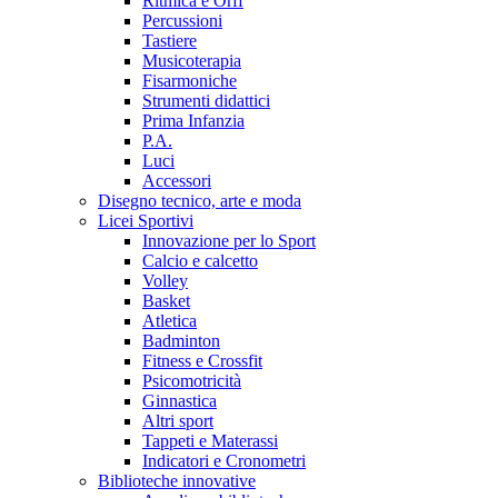
Ritmica e Orff
Percussioni
Tastiere
Musicoterapia
Fisarmoniche
Strumenti didattici
Prima Infanzia
P.A.
Luci
Accessori
Disegno tecnico, arte e moda
Licei Sportivi
Innovazione per lo Sport
Calcio e calcetto
Volley
Basket
Atletica
Badminton
Fitness e Crossfit
Psicomotricità
Ginnastica
Altri sport
Tappeti e Materassi
Indicatori e Cronometri
Biblioteche innovative