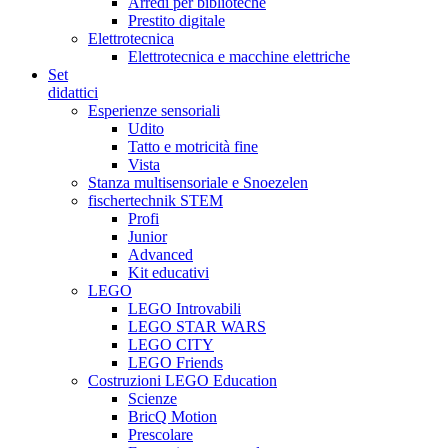
Arredi per biblioteche
Prestito digitale
Elettrotecnica
Elettrotecnica e macchine elettriche
Set
didattici
Esperienze sensoriali
Udito
Tatto e motricità fine
Vista
Stanza multisensoriale e Snoezelen
fischertechnik STEM
Profi
Junior
Advanced
Kit educativi
LEGO
LEGO Introvabili
LEGO STAR WARS
LEGO CITY
LEGO Friends
Costruzioni LEGO Education
Scienze
BricQ Motion
Prescolare