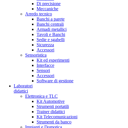
Di precisione
Meccaniche
Arredo tecnico
Banchi a parete
Banchi centrali
Armadi metallici
Tavoli e Banchi
Sedie e sgabelli
Sicurezza
Accessori
Sensoristica
Kit ed esperimenti
Interfacce
Sensori
Accessori
Software di gestione
Laboratori
didattici
Elettronica e TLC
Kit Automotive
Strumenti portatili
Trainer didattici
Kit Telecomunicazioni
Strumenti da banco
Impianti e Domotica