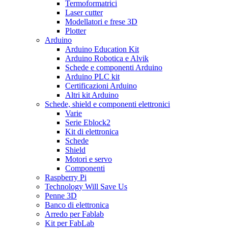
Termoformatrici
Laser cutter
Modellatori e frese 3D
Plotter
Arduino
Arduino Education Kit
Arduino Robotica e Alvik
Schede e componenti Arduino
Arduino PLC kit
Certificazioni Arduino
Altri kit Arduino
Schede, shield e componenti elettronici
Varie
Serie Eblock2
Kit di elettronica
Schede
Shield
Motori e servo
Componenti
Raspberry Pi
Technology Will Save Us
Penne 3D
Banco di elettronica
Arredo per Fablab
Kit per FabLab