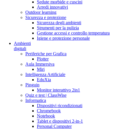
Sedute morbide e cuscini
Arredi innovativi
Outdoor learning
Sicurezza e protezione
Sicurezza degli ambienti
Strumenti per la pulizia
Gestione accessi e controllo temperatura
Igiene e protezione personale
Ambienti
digitali
Periferiche per Grafica
Plotter
Aula Immersiva
Miri
Intelligenza Artificiale
EduXia
Pinguin
Monitor interattivo 2in1
Quiz e test | ClassWise
Informatica
Dispositivi ricondizionati
Chromebook
Notebook
Tablet e dispositivi 2-in-1
Personal Computer