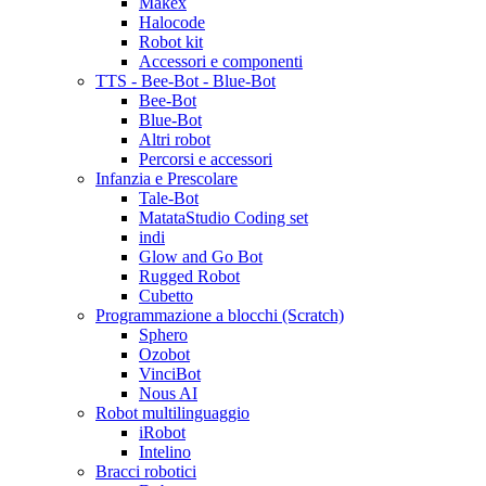
Makex
Halocode
Robot kit
Accessori e componenti
TTS - Bee-Bot - Blue-Bot
Bee-Bot
Blue-Bot
Altri robot
Percorsi e accessori
Infanzia e Prescolare
Tale-Bot
MatataStudio Coding set
indi
Glow and Go Bot
Rugged Robot
Cubetto
Programmazione a blocchi (Scratch)
Sphero
Ozobot
VinciBot
Nous AI
Robot multilinguaggio
iRobot
Intelino
Bracci robotici