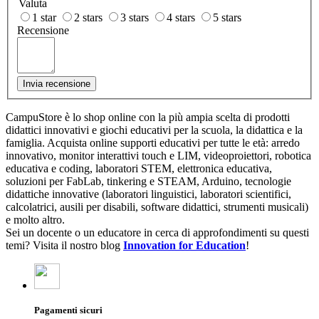
Valuta
1 star
2 stars
3 stars
4 stars
5 stars
Recensione
Invia recensione
CampuStore è lo shop online con la più ampia scelta di prodotti
didattici innovativi e giochi educativi per la scuola, la didattica e la
famiglia. Acquista online supporti educativi per tutte le età: arredo
innovativo, monitor interattivi touch e LIM, videoproiettori, robotica
educativa e coding, laboratori STEM, elettronica educativa,
soluzioni per FabLab, tinkering e STEAM, Arduino, tecnologie
didattiche innovative (laboratori linguistici, laboratori scientifici,
calcolatrici, ausili per disabili, software didattici, strumenti musicali)
e molto altro.
Sei un docente o un educatore in cerca di approfondimenti su questi
temi? Visita il nostro blog
Innovation for Education
!
Pagamenti sicuri