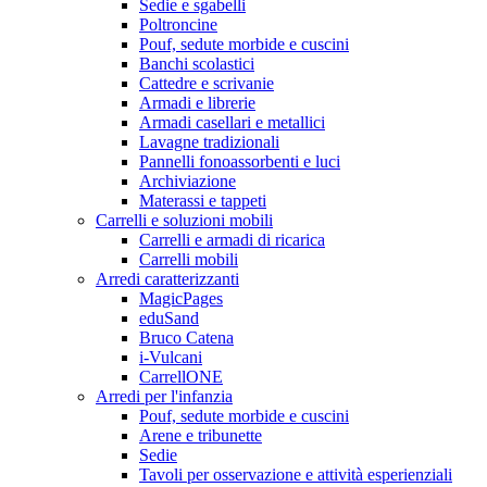
Sedie e sgabelli
Poltroncine
Pouf, sedute morbide e cuscini
Banchi scolastici
Cattedre e scrivanie
Armadi e librerie
Armadi casellari e metallici
Lavagne tradizionali
Pannelli fonoassorbenti e luci
Archiviazione
Materassi e tappeti
Carrelli e soluzioni mobili
Carrelli e armadi di ricarica
Carrelli mobili
Arredi caratterizzanti
MagicPages
eduSand
Bruco Catena
i-Vulcani
CarrellONE
Arredi per l'infanzia
Pouf, sedute morbide e cuscini
Arene e tribunette
Sedie
Tavoli per osservazione e attività esperienziali