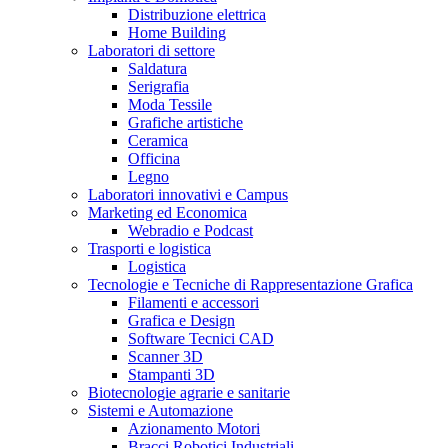
Distribuzione elettrica
Home Building
Laboratori di settore
Saldatura
Serigrafia
Moda Tessile
Grafiche artistiche
Ceramica
Officina
Legno
Laboratori innovativi e Campus
Marketing ed Economica
Webradio e Podcast
Trasporti e logistica
Logistica
Tecnologie e Tecniche di Rappresentazione Grafica
Filamenti e accessori
Grafica e Design
Software Tecnici CAD
Scanner 3D
Stampanti 3D
Biotecnologie agrarie e sanitarie
Sistemi e Automazione
Azionamento Motori
Bracci Robotici Industriali