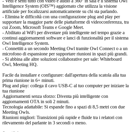
- Vedi e senti tutto con video e audio a 360° in sala e il sistema Owl
Intelligence System (OIS™) aggiornato che utilizza la visione
artificiale per focalizzarsi automaticamente su chi sta parlando.
- Elimina le difficoltà con una configurazione plug and play per
supportare la maggior parte delle piattaforme di videoconferenza, tra
cui Zoom, Microsoft Teams e Google Meet.
- Abilitato al WiFi per diventare più intelligente nel tempo grazie a
continui aggiornamenti software e lanci di funzionalità per il sistema
Owl Intelligence System.
- Connettiti a un secondo Meeting Owl tramite Owl Connect o a un
microfono di espansione per supportare riunioni in spazi più grandi.
- Si abbina alle altre soluzioni collaborative per sale: Whiteboard
Owl, Meeting HQ.
Facile da installare e configurare: dall'apertura della scatola alla tua
prima riunione in 6+ minuti.
Plug and play: collega il cavo USB-C al tuo computer per iniziare la
tua riunione
Aggiornamenti senza sforzo: Diventa più intelligente con
aggiornamenti OTA in soli 2 minuti.
Tecnologia adattabile: Si espande fino a spazi di 8,5 metri con due
Meeting Owls.
Riunioni migliori: Transizioni più rapide e fluide tra i relatori con
rilevamento del parlante in 3 secondi o meno.