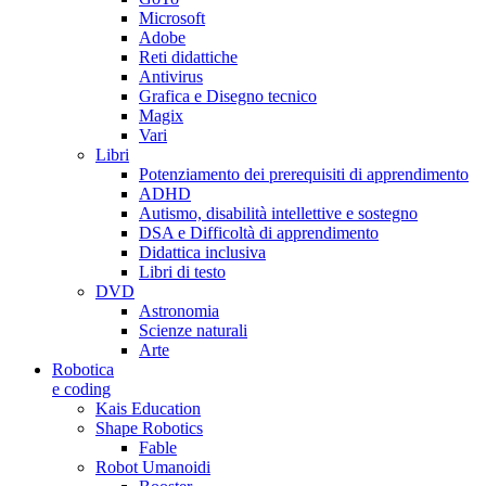
Microsoft
Adobe
Reti didattiche
Antivirus
Grafica e Disegno tecnico
Magix
Vari
Libri
Potenziamento dei prerequisiti di apprendimento
ADHD
Autismo, disabilità intellettive e sostegno
DSA e Difficoltà di apprendimento
Didattica inclusiva
Libri di testo
DVD
Astronomia
Scienze naturali
Arte
Robotica
e coding
Kais Education
Shape Robotics
Fable
Robot Umanoidi