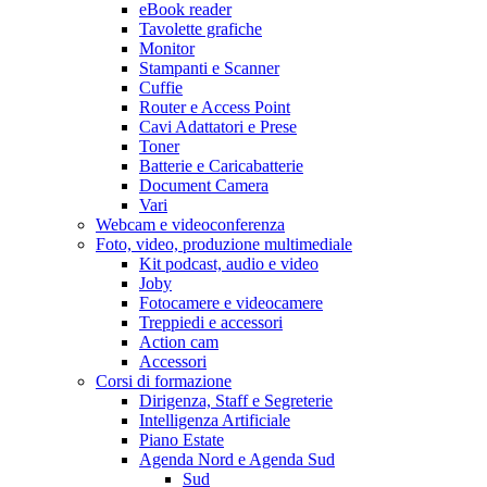
eBook reader
Tavolette grafiche
Monitor
Stampanti e Scanner
Cuffie
Router e Access Point
Cavi Adattatori e Prese
Toner
Batterie e Caricabatterie
Document Camera
Vari
Webcam e videoconferenza
Foto, video, produzione multimediale
Kit podcast, audio e video
Joby
Fotocamere e videocamere
Treppiedi e accessori
Action cam
Accessori
Corsi di formazione
Dirigenza, Staff e Segreterie
Intelligenza Artificiale
Piano Estate
Agenda Nord e Agenda Sud
Sud