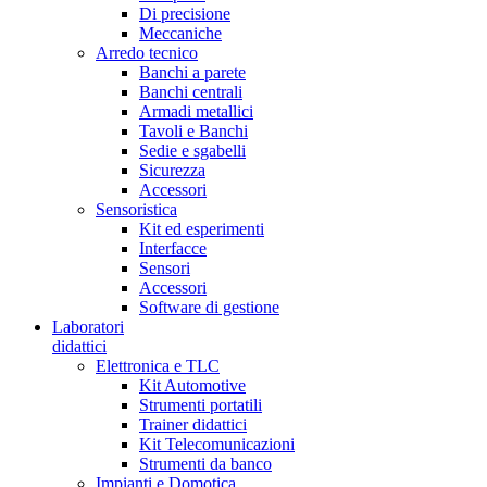
Di precisione
Meccaniche
Arredo tecnico
Banchi a parete
Banchi centrali
Armadi metallici
Tavoli e Banchi
Sedie e sgabelli
Sicurezza
Accessori
Sensoristica
Kit ed esperimenti
Interfacce
Sensori
Accessori
Software di gestione
Laboratori
didattici
Elettronica e TLC
Kit Automotive
Strumenti portatili
Trainer didattici
Kit Telecomunicazioni
Strumenti da banco
Impianti e Domotica