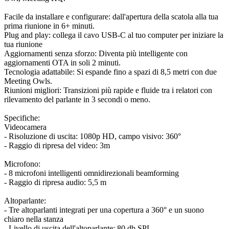
Facile da installare e configurare: dall'apertura della scatola alla tua
prima riunione in 6+ minuti.
Plug and play: collega il cavo USB-C al tuo computer per iniziare la
tua riunione
Aggiornamenti senza sforzo: Diventa più intelligente con
aggiornamenti OTA in soli 2 minuti.
Tecnologia adattabile: Si espande fino a spazi di 8,5 metri con due
Meeting Owls.
Riunioni migliori: Transizioni più rapide e fluide tra i relatori con
rilevamento del parlante in 3 secondi o meno.
Specifiche:
Videocamera
- Risoluzione di uscita: 1080p HD, campo visivo: 360°
- Raggio di ripresa del video: 3m
Microfono:
- 8 microfoni intelligenti omnidirezionali beamforming
- Raggio di ripresa audio: 5,5 m
Altoparlante:
- Tre altoparlanti integrati per una copertura a 360° e un suono
chiaro nella stanza
- Livello di uscita dell'altoparlante: 80 db SPL