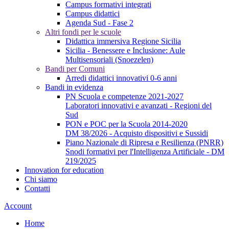
Campus formativi integrati
Campus didattici
Agenda Sud - Fase 2
Altri fondi per le scuole
Didattica immersiva Regione Sicilia
Sicilia - Benessere e Inclusione: Aule
Multisensoriali (Snoezelen)
Bandi per Comuni
Arredi didattici innovativi 0-6 anni
Bandi in evidenza
PN Scuola e competenze 2021-2027
Laboratori innovativi e avanzati - Regioni del
Sud
PON e POC per la Scuola 2014-2020
DM 38/2026 - Acquisto dispositivi e Sussidi
Piano Nazionale di Ripresa e Resilienza (PNRR)
Snodi formativi per l'Intelligenza Artificiale - DM
219/2025
Innovation for education
Chi siamo
Contatti
Account
Home