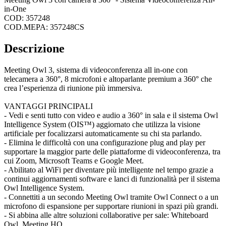
in-One
COD: 357248
COD.MEPA: 357248CS
Descrizione
Meeting Owl 3, sistema di videoconferenza all in-one con
telecamera a 360°, 8 microfoni e altoparlante premium a 360° che
crea l’esperienza di riunione più immersiva.
VANTAGGI PRINCIPALI
- Vedi e senti tutto con video e audio a 360° in sala e il sistema Owl
Intelligence System (OIS™) aggiornato che utilizza la visione
artificiale per focalizzarsi automaticamente su chi sta parlando.
- Elimina le difficoltà con una configurazione plug and play per
supportare la maggior parte delle piattaforme di videoconferenza, tra
cui Zoom, Microsoft Teams e Google Meet.
- Abilitato al WiFi per diventare più intelligente nel tempo grazie a
continui aggiornamenti software e lanci di funzionalità per il sistema
Owl Intelligence System.
- Connettiti a un secondo Meeting Owl tramite Owl Connect o a un
microfono di espansione per supportare riunioni in spazi più grandi.
- Si abbina alle altre soluzioni collaborative per sale: Whiteboard
Owl, Meeting HQ.