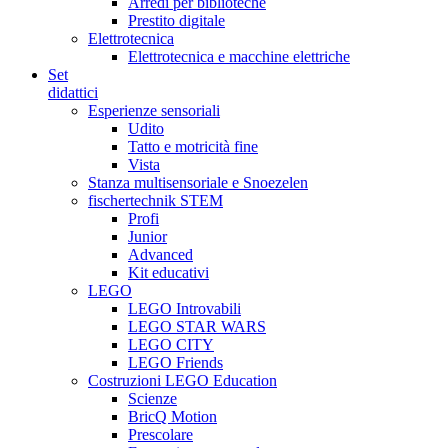
Arredi per biblioteche
Prestito digitale
Elettrotecnica
Elettrotecnica e macchine elettriche
Set
didattici
Esperienze sensoriali
Udito
Tatto e motricità fine
Vista
Stanza multisensoriale e Snoezelen
fischertechnik STEM
Profi
Junior
Advanced
Kit educativi
LEGO
LEGO Introvabili
LEGO STAR WARS
LEGO CITY
LEGO Friends
Costruzioni LEGO Education
Scienze
BricQ Motion
Prescolare