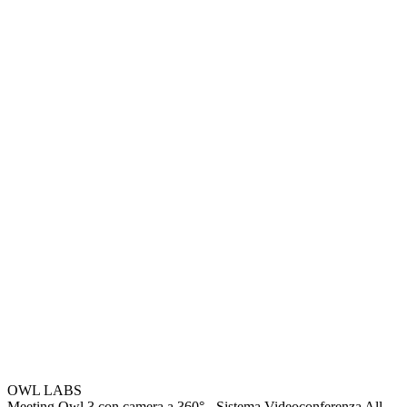
OWL LABS
Meeting Owl 3 con camera a 360° - Sistema Videoconferenza All-