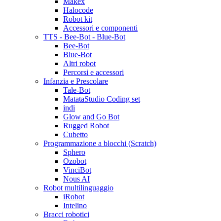
Makex
Halocode
Robot kit
Accessori e componenti
TTS - Bee-Bot - Blue-Bot
Bee-Bot
Blue-Bot
Altri robot
Percorsi e accessori
Infanzia e Prescolare
Tale-Bot
MatataStudio Coding set
indi
Glow and Go Bot
Rugged Robot
Cubetto
Programmazione a blocchi (Scratch)
Sphero
Ozobot
VinciBot
Nous AI
Robot multilinguaggio
iRobot
Intelino
Bracci robotici