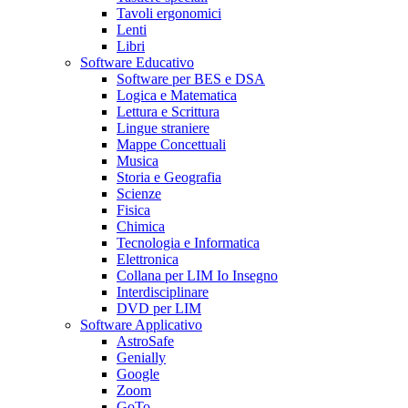
Tavoli ergonomici
Lenti
Libri
Software Educativo
Software per BES e DSA
Logica e Matematica
Lettura e Scrittura
Lingue straniere
Mappe Concettuali
Musica
Storia e Geografia
Scienze
Fisica
Chimica
Tecnologia e Informatica
Elettronica
Collana per LIM Io Insegno
Interdisciplinare
DVD per LIM
Software Applicativo
AstroSafe
Genially
Google
Zoom
GoTo