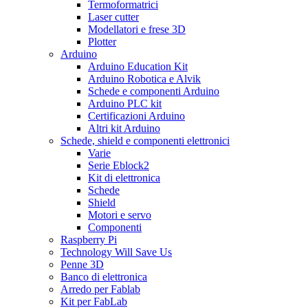
Termoformatrici
Laser cutter
Modellatori e frese 3D
Plotter
Arduino
Arduino Education Kit
Arduino Robotica e Alvik
Schede e componenti Arduino
Arduino PLC kit
Certificazioni Arduino
Altri kit Arduino
Schede, shield e componenti elettronici
Varie
Serie Eblock2
Kit di elettronica
Schede
Shield
Motori e servo
Componenti
Raspberry Pi
Technology Will Save Us
Penne 3D
Banco di elettronica
Arredo per Fablab
Kit per FabLab