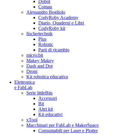
Dobot
Comau
Alessandro Bogliolo
CodyRoby Academy
Diario, Quaderni e Libri
CodyRoby kit
fischertechnik
Plus
Robotic
Parti di ricambio
micro:bit
Makey Makey
Dash and Dot
Droni
Kit robotica educativa
Elettronica
e FabLab
Serie littleBits
Accessori
Bit
Altri kit
Kit educativi
xTool
Macchinari per FabLab e MakerSpace
Consumabili per Laser e Plotter