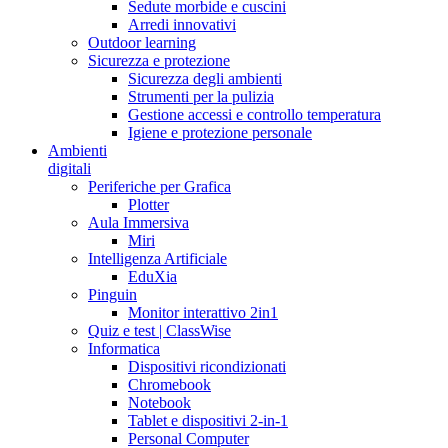
Sedute morbide e cuscini
Arredi innovativi
Outdoor learning
Sicurezza e protezione
Sicurezza degli ambienti
Strumenti per la pulizia
Gestione accessi e controllo temperatura
Igiene e protezione personale
Ambienti
digitali
Periferiche per Grafica
Plotter
Aula Immersiva
Miri
Intelligenza Artificiale
EduXia
Pinguin
Monitor interattivo 2in1
Quiz e test | ClassWise
Informatica
Dispositivi ricondizionati
Chromebook
Notebook
Tablet e dispositivi 2-in-1
Personal Computer