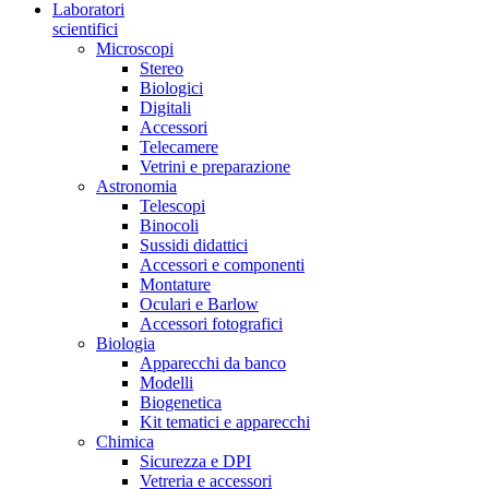
Laboratori
scientifici
Microscopi
Stereo
Biologici
Digitali
Accessori
Telecamere
Vetrini e preparazione
Astronomia
Telescopi
Binocoli
Sussidi didattici
Accessori e componenti
Montature
Oculari e Barlow
Accessori fotografici
Biologia
Apparecchi da banco
Modelli
Biogenetica
Kit tematici e apparecchi
Chimica
Sicurezza e DPI
Vetreria e accessori