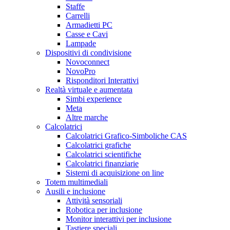
Staffe
Carrelli
Armadietti PC
Casse e Cavi
Lampade
Dispositivi di condivisione
Novoconnect
NovoPro
Risponditori Interattivi
Realtà virtuale e aumentata
Simbi experience
Meta
Altre marche
Calcolatrici
Calcolatrici Grafico-Simboliche CAS
Calcolatrici grafiche
Calcolatrici scientifiche
Calcolatrici finanziarie
Sistemi di acquisizione on line
Totem multimediali
Ausili e inclusione
Attività sensoriali
Robotica per inclusione
Monitor interattivi per inclusione
Tastiere speciali