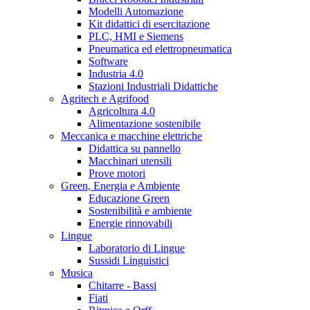
Modelli Automazione
Kit didattici di esercitazione
PLC, HMI e Siemens
Pneumatica ed elettropneumatica
Software
Industria 4.0
Stazioni Industriali Didattiche
Agritech e Agrifood
Agricoltura 4.0
Alimentazione sostenibile
Meccanica e macchine elettriche
Didattica su pannello
Macchinari utensili
Prove motori
Green, Energia e Ambiente
Educazione Green
Sostenibilità e ambiente
Energie rinnovabili
Lingue
Laboratorio di Lingue
Sussidi Linguistici
Musica
Chitarre - Bassi
Fiati