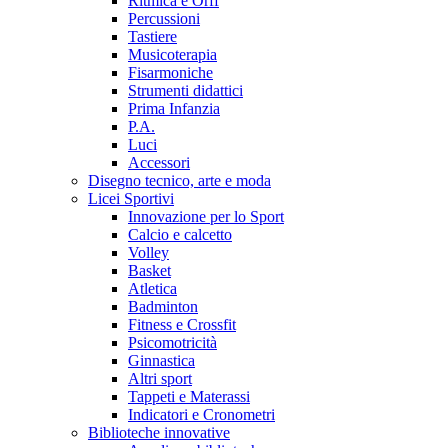
Ritmica e Orff
Percussioni
Tastiere
Musicoterapia
Fisarmoniche
Strumenti didattici
Prima Infanzia
P.A.
Luci
Accessori
Disegno tecnico, arte e moda
Licei Sportivi
Innovazione per lo Sport
Calcio e calcetto
Volley
Basket
Atletica
Badminton
Fitness e Crossfit
Psicomotricità
Ginnastica
Altri sport
Tappeti e Materassi
Indicatori e Cronometri
Biblioteche innovative