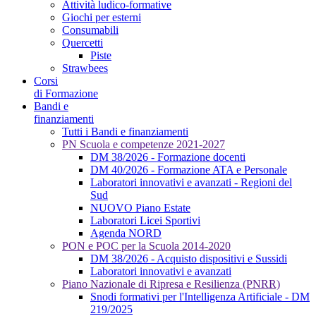
Attività ludico-formative
Giochi per esterni
Consumabili
Quercetti
Piste
Strawbees
Corsi
di Formazione
Bandi e
finanziamenti
Tutti i Bandi e finanziamenti
PN Scuola e competenze 2021-2027
DM 38/2026 - Formazione docenti
DM 40/2026 - Formazione ATA e Personale
Laboratori innovativi e avanzati - Regioni del
Sud
NUOVO Piano Estate
Laboratori Licei Sportivi
Agenda NORD
PON e POC per la Scuola 2014-2020
DM 38/2026 - Acquisto dispositivi e Sussidi
Laboratori innovativi e avanzati
Piano Nazionale di Ripresa e Resilienza (PNRR)
Snodi formativi per l'Intelligenza Artificiale - DM
219/2025