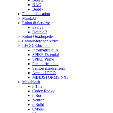
Booster
NAO
Buddy
Photon education
MirokAI
Robot di Servizio
uServe
Double 3
Robot Quadrupede
CampuStore for Africa
LEGO Education
Informatica e IA
SPIKE Essential
SPIKE Prime
Parti di ricambio
Sensori mindsensors
Arredo LEGO
MINDSTORMS NXT
Makeblock
mTiny
Codey Rocky
mBot
Neuron
mBuild
CyberPi