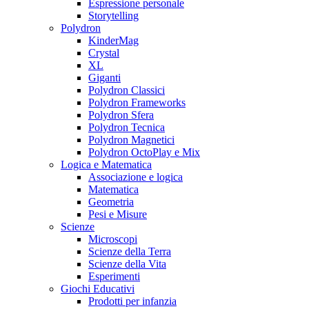
Espressione personale
Storytelling
Polydron
KinderMag
Crystal
XL
Giganti
Polydron Classici
Polydron Frameworks
Polydron Sfera
Polydron Tecnica
Polydron Magnetici
Polydron OctoPlay e Mix
Logica e Matematica
Associazione e logica
Matematica
Geometria
Pesi e Misure
Scienze
Microscopi
Scienze della Terra
Scienze della Vita
Esperimenti
Giochi Educativi
Prodotti per infanzia