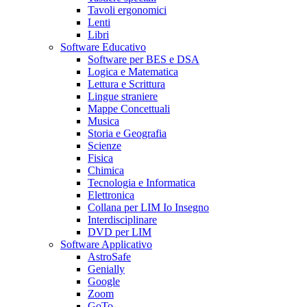
Tavoli ergonomici
Lenti
Libri
Software Educativo
Software per BES e DSA
Logica e Matematica
Lettura e Scrittura
Lingue straniere
Mappe Concettuali
Musica
Storia e Geografia
Scienze
Fisica
Chimica
Tecnologia e Informatica
Elettronica
Collana per LIM Io Insegno
Interdisciplinare
DVD per LIM
Software Applicativo
AstroSafe
Genially
Google
Zoom
GoTo