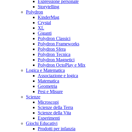
Espressione personale
Storytelling
Polydron
KinderMag
Crystal
XL
Giganti
Polydron Classici
Polydron Frameworks
Polydron Sfera
Polydron Tecnica
Polydron Magnetici
Polydron OctoPlay e Mix
Logica e Matematica
Associazione e logica
Matematica
Geometria
Pesi e Misure
Scienze
Microscopi
Scienze della Terra
Scienze della Vita
Esperimenti
Giochi Educativi
Prodotti per infanzia