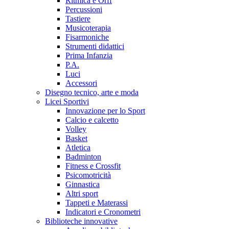
Ritmica e Orff
Percussioni
Tastiere
Musicoterapia
Fisarmoniche
Strumenti didattici
Prima Infanzia
P.A.
Luci
Accessori
Disegno tecnico, arte e moda
Licei Sportivi
Innovazione per lo Sport
Calcio e calcetto
Volley
Basket
Atletica
Badminton
Fitness e Crossfit
Psicomotricità
Ginnastica
Altri sport
Tappeti e Materassi
Indicatori e Cronometri
Biblioteche innovative