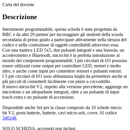
Carta del docente
Descrizione
Interamente programmabile, questa scheda è stata progettata da
BBC e da altri 29 partner per incoraggiare gli studenti della scuola
secondaria di primo grado a partecipare attivamente nella stesura del
codice e nella costruzione di oggetti controllabili attraverso essa.
Con una matrice LED 5x5, due pulsanti integrati e una bussola, un
accelerometro e Bluetooth, micro:bit è la perfetta introduzione al
mondo dei componenti programmabili. I pin circolari di I/O possono
essere utilizzati come output per controllare LED, motori e molto
altro, e anche come input per connettere sensori e pulsanti esterni.
I 5 pin circolari di I/O sono abbastanza larghi da permettere anche ai
più piccoli di connetterli facilmente con pinze a coccodrillo.
Il nuovo micro:bit V2, rispetto alla versione precedente, aggiunge un
microfono e un altoparlante integrati, oltre a un pulsante di input
touch extra e un pulsante di accensione.
Disponibile anche Set per la classe composto da 10 schede micro:
bit V2, porta batterie, batterie, cavi micro-usb, cover. Al codice
340248
.
SOLO SCHEDA, accessori non inclusi.