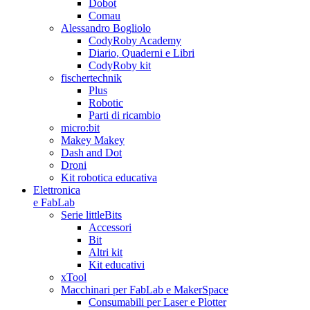
Dobot
Comau
Alessandro Bogliolo
CodyRoby Academy
Diario, Quaderni e Libri
CodyRoby kit
fischertechnik
Plus
Robotic
Parti di ricambio
micro:bit
Makey Makey
Dash and Dot
Droni
Kit robotica educativa
Elettronica
e FabLab
Serie littleBits
Accessori
Bit
Altri kit
Kit educativi
xTool
Macchinari per FabLab e MakerSpace
Consumabili per Laser e Plotter