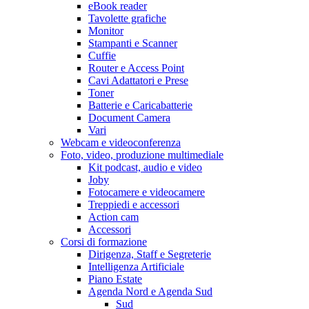
eBook reader
Tavolette grafiche
Monitor
Stampanti e Scanner
Cuffie
Router e Access Point
Cavi Adattatori e Prese
Toner
Batterie e Caricabatterie
Document Camera
Vari
Webcam e videoconferenza
Foto, video, produzione multimediale
Kit podcast, audio e video
Joby
Fotocamere e videocamere
Treppiedi e accessori
Action cam
Accessori
Corsi di formazione
Dirigenza, Staff e Segreterie
Intelligenza Artificiale
Piano Estate
Agenda Nord e Agenda Sud
Sud