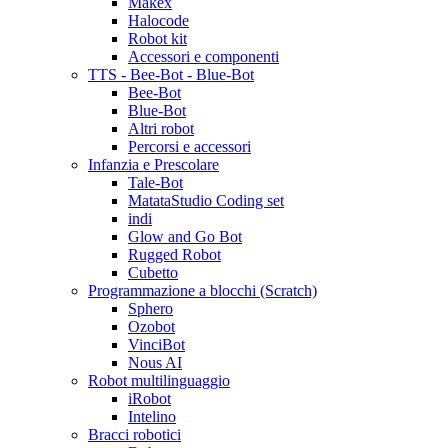
Makex
Halocode
Robot kit
Accessori e componenti
TTS - Bee-Bot - Blue-Bot
Bee-Bot
Blue-Bot
Altri robot
Percorsi e accessori
Infanzia e Prescolare
Tale-Bot
MatataStudio Coding set
indi
Glow and Go Bot
Rugged Robot
Cubetto
Programmazione a blocchi (Scratch)
Sphero
Ozobot
VinciBot
Nous AI
Robot multilinguaggio
iRobot
Intelino
Bracci robotici