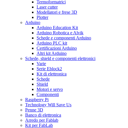
Termoformatrici
Laser cutter
Modellatori e frese 3D
Plotter
Arduino
Arduino Education Kit
Arduino Robotica e Alvik
Schede e componenti Arduino
Arduino PLC kit
Certificazioni Arduino
Altri kit Arduino
Schede, shield e componenti elettronici
Varie
Serie Eblock2
Kit di elettronica
Schede
Shield
Motori e servo
Componenti
Raspberry Pi
Technology Will Save Us
Penne 3D
Banco di elettronica
Arredo per Fablab
Kit per FabLab