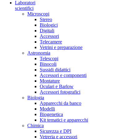
Laboratori
scientifici
Microscopi
Stereo
Biologici
Digitali
Accessori
Telecamere
Vetrini e preparazione
Astronomia
Telescopi
Binocoli
Sussidi didattici
Accessori e componenti
Montature
Oculari e Barlow
Accessori fotografici
Biologia
Apparecchi da banco
Modelli
Biogenetica
Kit tematici e apparecchi
Chimica
Sicurezza e DPI
Vetreria e accessori