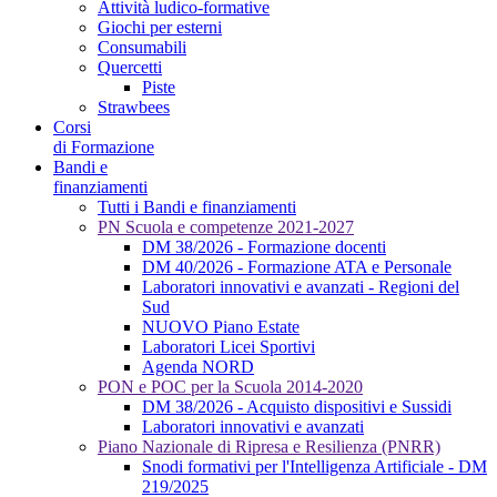
Attività ludico-formative
Giochi per esterni
Consumabili
Quercetti
Piste
Strawbees
Corsi
di Formazione
Bandi e
finanziamenti
Tutti i Bandi e finanziamenti
PN Scuola e competenze 2021-2027
DM 38/2026 - Formazione docenti
DM 40/2026 - Formazione ATA e Personale
Laboratori innovativi e avanzati - Regioni del
Sud
NUOVO Piano Estate
Laboratori Licei Sportivi
Agenda NORD
PON e POC per la Scuola 2014-2020
DM 38/2026 - Acquisto dispositivi e Sussidi
Laboratori innovativi e avanzati
Piano Nazionale di Ripresa e Resilienza (PNRR)
Snodi formativi per l'Intelligenza Artificiale - DM
219/2025