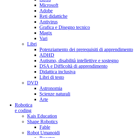
Microsoft
Adobe
Reti didattiche
Antivirus
Grafica e Disegno tecnico
Magix
Vari
Libri
Potenziamento dei prerequisiti di apprendimento
ADHD
Autismo, disabilità intellettive e sostegno
DSA e Difficoltà di apprendimento
Didattica inclusiva
Libri di testo
DVD
Astronomia
Scienze naturali
Arte
Robotica
e coding
Kais Education
Shape Robotics
Fable
Robot Umanoidi