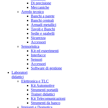
Di precisione
Meccaniche
Arredo tecnico
Banchi a parete
Banchi centrali
Armadi metallici
Tavoli e Banchi
Sedie e sgabelli
Sicurezza
Accessori
Sensoristica
Kit ed esperimenti
Interfacce
Sensori
Accessori
Software di gestione
Laboratori
didattici
Elettronica e TLC
Kit Automotive
Strumenti portatili
Trainer didattici
Kit Telecomunicazioni
Strumenti da banco
Impianti e Domotica