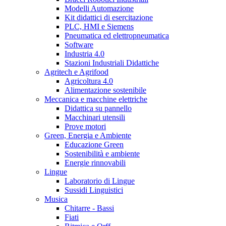
Modelli Automazione
Kit didattici di esercitazione
PLC, HMI e Siemens
Pneumatica ed elettropneumatica
Software
Industria 4.0
Stazioni Industriali Didattiche
Agritech e Agrifood
Agricoltura 4.0
Alimentazione sostenibile
Meccanica e macchine elettriche
Didattica su pannello
Macchinari utensili
Prove motori
Green, Energia e Ambiente
Educazione Green
Sostenibilità e ambiente
Energie rinnovabili
Lingue
Laboratorio di Lingue
Sussidi Linguistici
Musica
Chitarre - Bassi
Fiati