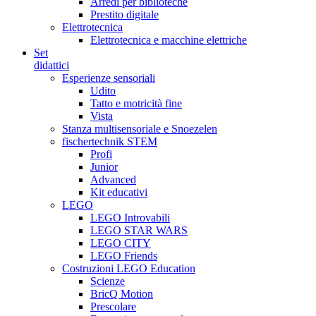
Arredi per biblioteche
Prestito digitale
Elettrotecnica
Elettrotecnica e macchine elettriche
Set
didattici
Esperienze sensoriali
Udito
Tatto e motricità fine
Vista
Stanza multisensoriale e Snoezelen
fischertechnik STEM
Profi
Junior
Advanced
Kit educativi
LEGO
LEGO Introvabili
LEGO STAR WARS
LEGO CITY
LEGO Friends
Costruzioni LEGO Education
Scienze
BricQ Motion
Prescolare