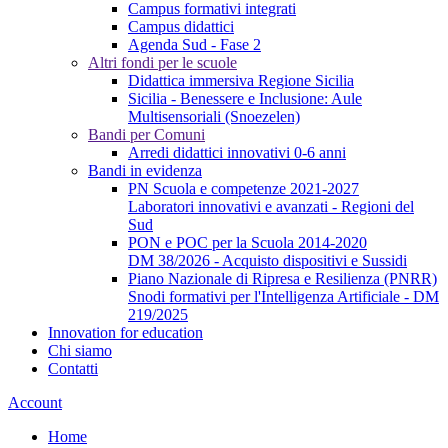
Campus formativi integrati
Campus didattici
Agenda Sud - Fase 2
Altri fondi per le scuole
Didattica immersiva Regione Sicilia
Sicilia - Benessere e Inclusione: Aule
Multisensoriali (Snoezelen)
Bandi per Comuni
Arredi didattici innovativi 0-6 anni
Bandi in evidenza
PN Scuola e competenze 2021-2027
Laboratori innovativi e avanzati - Regioni del
Sud
PON e POC per la Scuola 2014-2020
DM 38/2026 - Acquisto dispositivi e Sussidi
Piano Nazionale di Ripresa e Resilienza (PNRR)
Snodi formativi per l'Intelligenza Artificiale - DM
219/2025
Innovation for education
Chi siamo
Contatti
Account
Home