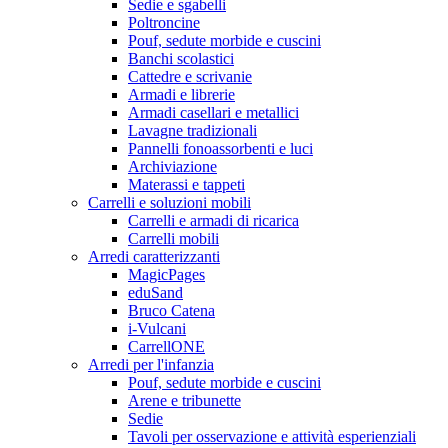
Sedie e sgabelli
Poltroncine
Pouf, sedute morbide e cuscini
Banchi scolastici
Cattedre e scrivanie
Armadi e librerie
Armadi casellari e metallici
Lavagne tradizionali
Pannelli fonoassorbenti e luci
Archiviazione
Materassi e tappeti
Carrelli e soluzioni mobili
Carrelli e armadi di ricarica
Carrelli mobili
Arredi caratterizzanti
MagicPages
eduSand
Bruco Catena
i-Vulcani
CarrellONE
Arredi per l'infanzia
Pouf, sedute morbide e cuscini
Arene e tribunette
Sedie
Tavoli per osservazione e attività esperienziali