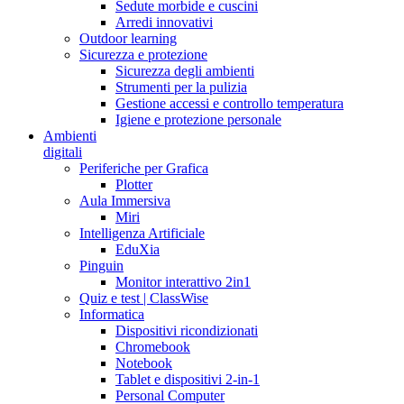
Sedute morbide e cuscini
Arredi innovativi
Outdoor learning
Sicurezza e protezione
Sicurezza degli ambienti
Strumenti per la pulizia
Gestione accessi e controllo temperatura
Igiene e protezione personale
Ambienti
digitali
Periferiche per Grafica
Plotter
Aula Immersiva
Miri
Intelligenza Artificiale
EduXia
Pinguin
Monitor interattivo 2in1
Quiz e test | ClassWise
Informatica
Dispositivi ricondizionati
Chromebook
Notebook
Tablet e dispositivi 2-in-1
Personal Computer