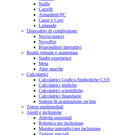
Staffe
Carrelli
Armadietti PC
Casse e Cavi
Lampade
Dispositivi di condivisione
Novoconnect
NovoPro
Risponditori Interattivi
Realtà virtuale e aumentata
Simbi experience
Meta
Altre marche
Calcolatrici
Calcolatrici Grafico-Simboliche CAS
Calcolatrici grafiche
Calcolatrici scientifiche
Calcolatrici finanziarie
Sistemi di acquisizione on line
Totem multimediali
Ausili e inclusione
Attività sensoriali
Robotica per inclusione
Monitor interattivi per inclusione
Tastiere speciali