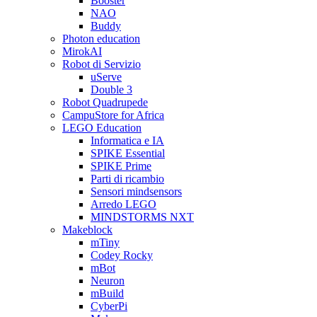
Booster
NAO
Buddy
Photon education
MirokAI
Robot di Servizio
uServe
Double 3
Robot Quadrupede
CampuStore for Africa
LEGO Education
Informatica e IA
SPIKE Essential
SPIKE Prime
Parti di ricambio
Sensori mindsensors
Arredo LEGO
MINDSTORMS NXT
Makeblock
mTiny
Codey Rocky
mBot
Neuron
mBuild
CyberPi