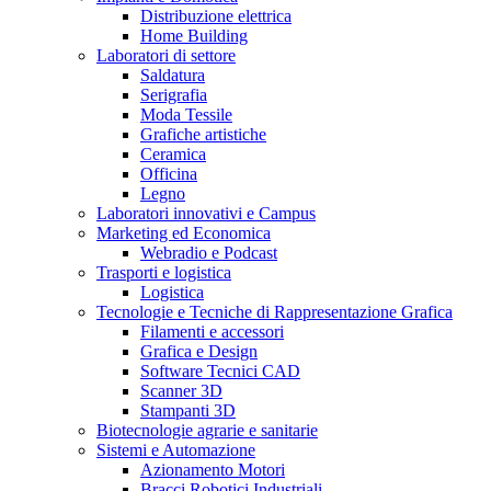
Distribuzione elettrica
Home Building
Laboratori di settore
Saldatura
Serigrafia
Moda Tessile
Grafiche artistiche
Ceramica
Officina
Legno
Laboratori innovativi e Campus
Marketing ed Economica
Webradio e Podcast
Trasporti e logistica
Logistica
Tecnologie e Tecniche di Rappresentazione Grafica
Filamenti e accessori
Grafica e Design
Software Tecnici CAD
Scanner 3D
Stampanti 3D
Biotecnologie agrarie e sanitarie
Sistemi e Automazione
Azionamento Motori
Bracci Robotici Industriali