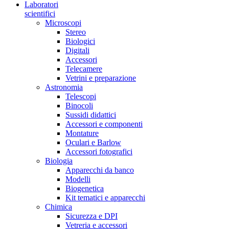
Laboratori
scientifici
Microscopi
Stereo
Biologici
Digitali
Accessori
Telecamere
Vetrini e preparazione
Astronomia
Telescopi
Binocoli
Sussidi didattici
Accessori e componenti
Montature
Oculari e Barlow
Accessori fotografici
Biologia
Apparecchi da banco
Modelli
Biogenetica
Kit tematici e apparecchi
Chimica
Sicurezza e DPI
Vetreria e accessori