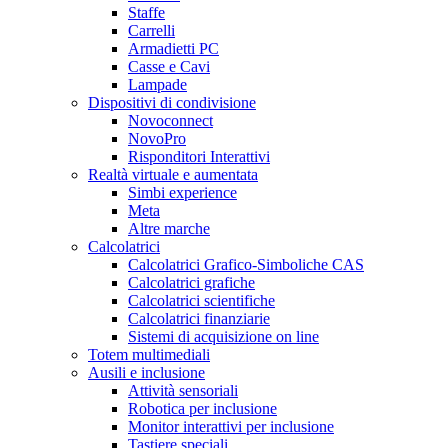
Staffe
Carrelli
Armadietti PC
Casse e Cavi
Lampade
Dispositivi di condivisione
Novoconnect
NovoPro
Risponditori Interattivi
Realtà virtuale e aumentata
Simbi experience
Meta
Altre marche
Calcolatrici
Calcolatrici Grafico-Simboliche CAS
Calcolatrici grafiche
Calcolatrici scientifiche
Calcolatrici finanziarie
Sistemi di acquisizione on line
Totem multimediali
Ausili e inclusione
Attività sensoriali
Robotica per inclusione
Monitor interattivi per inclusione
Tastiere speciali