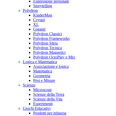
Espressione personale
Storytelling
Polydron
KinderMag
Crystal
XL
Giganti
Polydron Classici
Polydron Frameworks
Polydron Sfera
Polydron Tecnica
Polydron Magnetici
Polydron OctoPlay e Mix
Logica e Matematica
Associazione e logica
Matematica
Geometria
Pesi e Misure
Scienze
Microscopi
Scienze della Terra
Scienze della Vita
Esperimenti
Giochi Educativi
Prodotti per infanzia