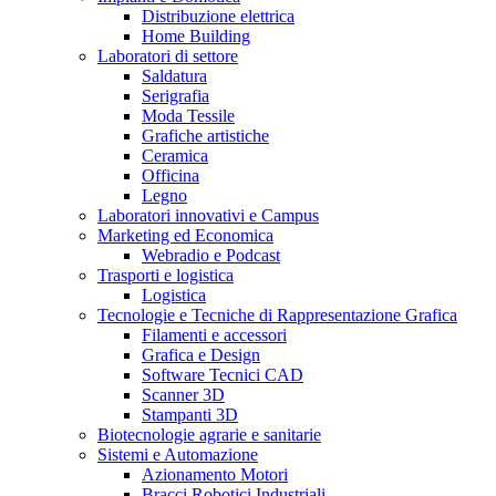
Distribuzione elettrica
Home Building
Laboratori di settore
Saldatura
Serigrafia
Moda Tessile
Grafiche artistiche
Ceramica
Officina
Legno
Laboratori innovativi e Campus
Marketing ed Economica
Webradio e Podcast
Trasporti e logistica
Logistica
Tecnologie e Tecniche di Rappresentazione Grafica
Filamenti e accessori
Grafica e Design
Software Tecnici CAD
Scanner 3D
Stampanti 3D
Biotecnologie agrarie e sanitarie
Sistemi e Automazione
Azionamento Motori
Bracci Robotici Industriali