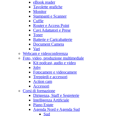
eBook reader
Tavolette grafiche
Monitor
Stampanti e Scanner
Cuffie
Router e Access Point
Cavi Adattatori e Prese
Toner
Batterie e Caricabatterie
Document Camera
Vari
Webcam e videoconferenza
Foto, video, produzione multimediale
Kit podcast, audio e video
Joby
Fotocamere e videocamere
Treppiedi e accessori
Action cam
Accessori
Corsi di formazione
Dirigenza, Staff e Segreterie
Intelligenza Artificiale
Piano Estate
Agenda Nord e Agenda Sud
Sud