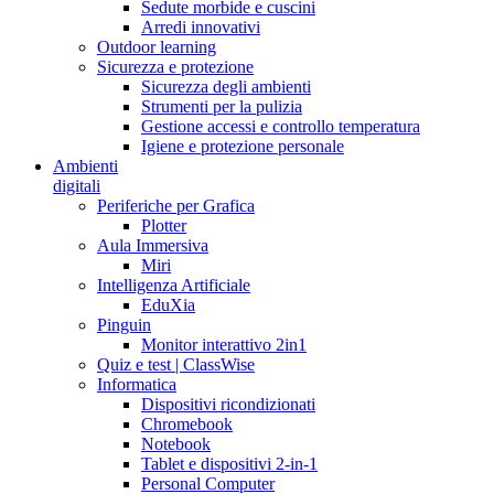
Sedute morbide e cuscini
Arredi innovativi
Outdoor learning
Sicurezza e protezione
Sicurezza degli ambienti
Strumenti per la pulizia
Gestione accessi e controllo temperatura
Igiene e protezione personale
Ambienti
digitali
Periferiche per Grafica
Plotter
Aula Immersiva
Miri
Intelligenza Artificiale
EduXia
Pinguin
Monitor interattivo 2in1
Quiz e test | ClassWise
Informatica
Dispositivi ricondizionati
Chromebook
Notebook
Tablet e dispositivi 2-in-1
Personal Computer