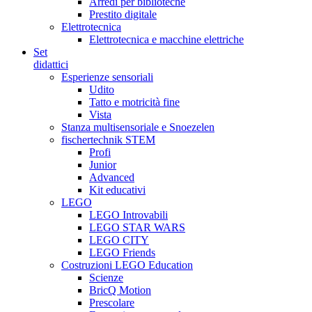
Arredi per biblioteche
Prestito digitale
Elettrotecnica
Elettrotecnica e macchine elettriche
Set
didattici
Esperienze sensoriali
Udito
Tatto e motricità fine
Vista
Stanza multisensoriale e Snoezelen
fischertechnik STEM
Profi
Junior
Advanced
Kit educativi
LEGO
LEGO Introvabili
LEGO STAR WARS
LEGO CITY
LEGO Friends
Costruzioni LEGO Education
Scienze
BricQ Motion
Prescolare