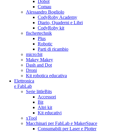
Dobot
Comau
Alessandro Bogliolo
CodyRoby Academy
Diario, Quaderni e Libri
CodyRoby kit
fischertechnik
Plus
Robotic
Parti di ricambio
micro:bit
Makey Makey
Dash and Dot
Droni
Kit robotica educativa
Elettronica
e FabLab
Serie littleBits
Accessori
Bit
Altri kit
Kit educativi
xTool
Macchinari per FabLab e MakerSpace
Consumabili per Laser e Plotter