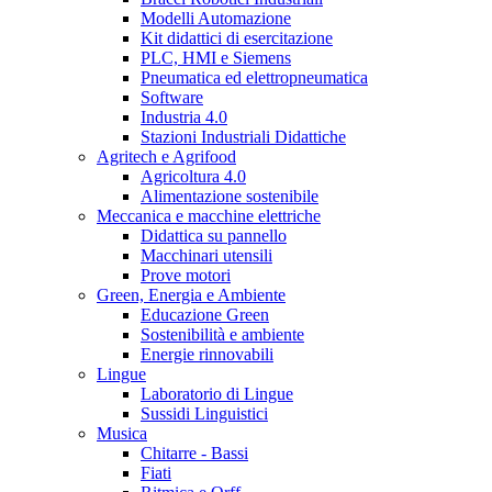
Modelli Automazione
Kit didattici di esercitazione
PLC, HMI e Siemens
Pneumatica ed elettropneumatica
Software
Industria 4.0
Stazioni Industriali Didattiche
Agritech e Agrifood
Agricoltura 4.0
Alimentazione sostenibile
Meccanica e macchine elettriche
Didattica su pannello
Macchinari utensili
Prove motori
Green, Energia e Ambiente
Educazione Green
Sostenibilità e ambiente
Energie rinnovabili
Lingue
Laboratorio di Lingue
Sussidi Linguistici
Musica
Chitarre - Bassi
Fiati