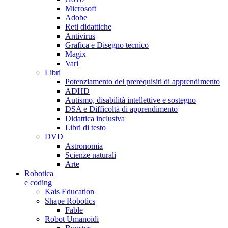
Microsoft
Adobe
Reti didattiche
Antivirus
Grafica e Disegno tecnico
Magix
Vari
Libri
Potenziamento dei prerequisiti di apprendimento
ADHD
Autismo, disabilità intellettive e sostegno
DSA e Difficoltà di apprendimento
Didattica inclusiva
Libri di testo
DVD
Astronomia
Scienze naturali
Arte
Robotica
e coding
Kais Education
Shape Robotics
Fable
Robot Umanoidi