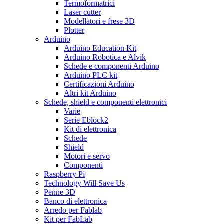
Termoformatrici
Laser cutter
Modellatori e frese 3D
Plotter
Arduino
Arduino Education Kit
Arduino Robotica e Alvik
Schede e componenti Arduino
Arduino PLC kit
Certificazioni Arduino
Altri kit Arduino
Schede, shield e componenti elettronici
Varie
Serie Eblock2
Kit di elettronica
Schede
Shield
Motori e servo
Componenti
Raspberry Pi
Technology Will Save Us
Penne 3D
Banco di elettronica
Arredo per Fablab
Kit per FabLab