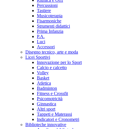
Ritmica e Orff
Percussioni
Tastiere
Musicoterapia
Fisarmoniche
Strumenti didattici
Prima Infanzia
P.A.
Luci
Accessori
Disegno tecnico, arte e moda
Licei Sportivi
Innovazione per lo Sport
Calcio e calcetto
Volley
Basket
Atletica
Badminton
Fitness e Crossfit
Psicomotricità
Ginnastica
Altri sport
Tappeti e Materassi
Indicatori e Cronometri
Biblioteche innovative