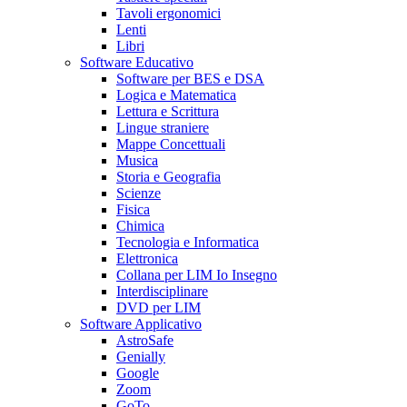
Tavoli ergonomici
Lenti
Libri
Software Educativo
Software per BES e DSA
Logica e Matematica
Lettura e Scrittura
Lingue straniere
Mappe Concettuali
Musica
Storia e Geografia
Scienze
Fisica
Chimica
Tecnologia e Informatica
Elettronica
Collana per LIM Io Insegno
Interdisciplinare
DVD per LIM
Software Applicativo
AstroSafe
Genially
Google
Zoom
GoTo