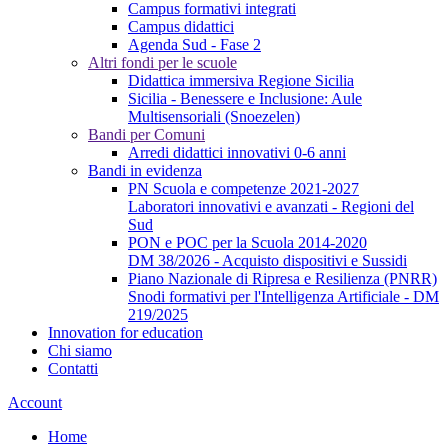
Campus formativi integrati
Campus didattici
Agenda Sud - Fase 2
Altri fondi per le scuole
Didattica immersiva Regione Sicilia
Sicilia - Benessere e Inclusione: Aule
Multisensoriali (Snoezelen)
Bandi per Comuni
Arredi didattici innovativi 0-6 anni
Bandi in evidenza
PN Scuola e competenze 2021-2027
Laboratori innovativi e avanzati - Regioni del
Sud
PON e POC per la Scuola 2014-2020
DM 38/2026 - Acquisto dispositivi e Sussidi
Piano Nazionale di Ripresa e Resilienza (PNRR)
Snodi formativi per l'Intelligenza Artificiale - DM
219/2025
Innovation for education
Chi siamo
Contatti
Account
Home