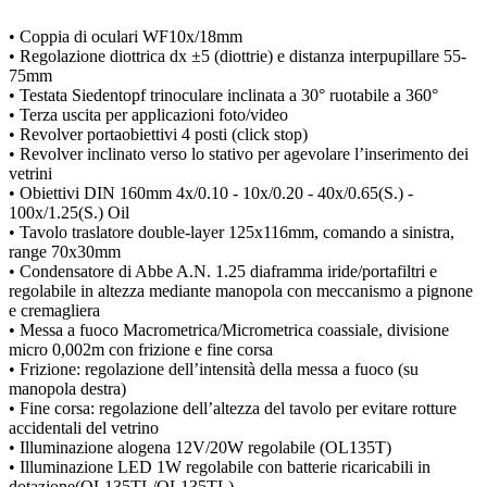
• Coppia di oculari WF10x/18mm
• Regolazione diottrica dx ±5 (diottrie) e distanza interpupillare 55-
75mm
• Testata Siedentopf trinoculare inclinata a 30° ruotabile a 360°
• Terza uscita per applicazioni foto/video
• Revolver portaobiettivi 4 posti (click stop)
• Revolver inclinato verso lo stativo per agevolare l’inserimento dei
vetrini
• Obiettivi DIN 160mm 4x/0.10 - 10x/0.20 - 40x/0.65(S.) -
100x/1.25(S.) Oil
• Tavolo traslatore double-layer 125x116mm, comando a sinistra,
range 70x30mm
• Condensatore di Abbe A.N. 1.25 diaframma iride/portafiltri e
regolabile in altezza mediante manopola con meccanismo a pignone
e cremagliera
• Messa a fuoco Macrometrica/Micrometrica coassiale, divisione
micro 0,002m con frizione e fine corsa
• Frizione: regolazione dell’intensità della messa a fuoco (su
manopola destra)
• Fine corsa: regolazione dell’altezza del tavolo per evitare rotture
accidentali del vetrino
• Illuminazione alogena 12V/20W regolabile (OL135T)
• Illuminazione LED 1W regolabile con batterie ricaricabili in
dotazione(OL135TL/OL135TL)