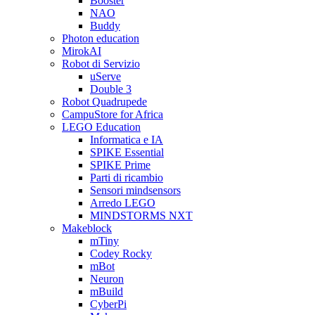
Booster
NAO
Buddy
Photon education
MirokAI
Robot di Servizio
uServe
Double 3
Robot Quadrupede
CampuStore for Africa
LEGO Education
Informatica e IA
SPIKE Essential
SPIKE Prime
Parti di ricambio
Sensori mindsensors
Arredo LEGO
MINDSTORMS NXT
Makeblock
mTiny
Codey Rocky
mBot
Neuron
mBuild
CyberPi