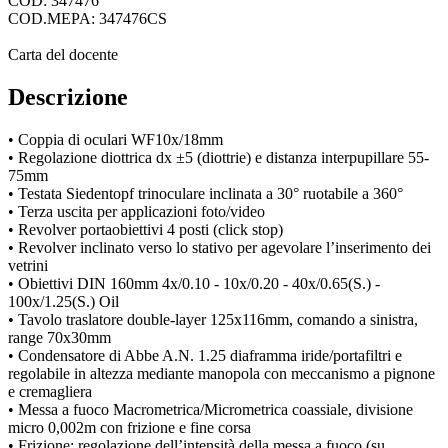
COD: 347476
COD.MEPA: 347476CS
Carta del docente
Descrizione
• Coppia di oculari WF10x/18mm
• Regolazione diottrica dx ±5 (diottrie) e distanza interpupillare 55-
75mm
• Testata Siedentopf trinoculare inclinata a 30° ruotabile a 360°
• Terza uscita per applicazioni foto/video
• Revolver portaobiettivi 4 posti (click stop)
• Revolver inclinato verso lo stativo per agevolare l’inserimento dei
vetrini
• Obiettivi DIN 160mm 4x/0.10 - 10x/0.20 - 40x/0.65(S.) -
100x/1.25(S.) Oil
• Tavolo traslatore double-layer 125x116mm, comando a sinistra,
range 70x30mm
• Condensatore di Abbe A.N. 1.25 diaframma iride/portafiltri e
regolabile in altezza mediante manopola con meccanismo a pignone
e cremagliera
• Messa a fuoco Macrometrica/Micrometrica coassiale, divisione
micro 0,002m con frizione e fine corsa
• Frizione: regolazione dell’intensità della messa a fuoco (su