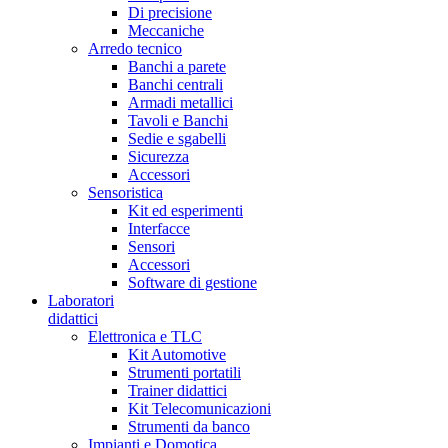
Di precisione
Meccaniche
Arredo tecnico
Banchi a parete
Banchi centrali
Armadi metallici
Tavoli e Banchi
Sedie e sgabelli
Sicurezza
Accessori
Sensoristica
Kit ed esperimenti
Interfacce
Sensori
Accessori
Software di gestione
Laboratori
didattici
Elettronica e TLC
Kit Automotive
Strumenti portatili
Trainer didattici
Kit Telecomunicazioni
Strumenti da banco
Impianti e Domotica