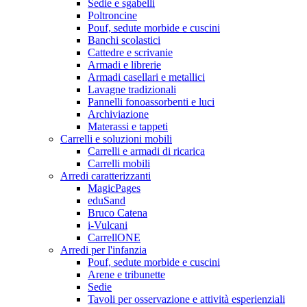
Sedie e sgabelli
Poltroncine
Pouf, sedute morbide e cuscini
Banchi scolastici
Cattedre e scrivanie
Armadi e librerie
Armadi casellari e metallici
Lavagne tradizionali
Pannelli fonoassorbenti e luci
Archiviazione
Materassi e tappeti
Carrelli e soluzioni mobili
Carrelli e armadi di ricarica
Carrelli mobili
Arredi caratterizzanti
MagicPages
eduSand
Bruco Catena
i-Vulcani
CarrellONE
Arredi per l'infanzia
Pouf, sedute morbide e cuscini
Arene e tribunette
Sedie
Tavoli per osservazione e attività esperienziali