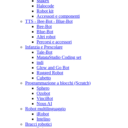
Makex
Halocode
Robot kit
Accessori e componenti
TTS - Bee-Bot - Blue-Bot
Bee-Bot
Blue-Bot
Altri robot
Percorsi e accessori
Infanzia e Prescolare
Tale-Bot
MatataStudio Coding set
indi
Glow and Go Bot
Rugged Robot
Cubetto
Programmazione a blocchi (Scratch)
Sphero
Ozobot
VinciBot
Nous AI
Robot multilinguaggio
iRobot
Intelino
Bracci robotici