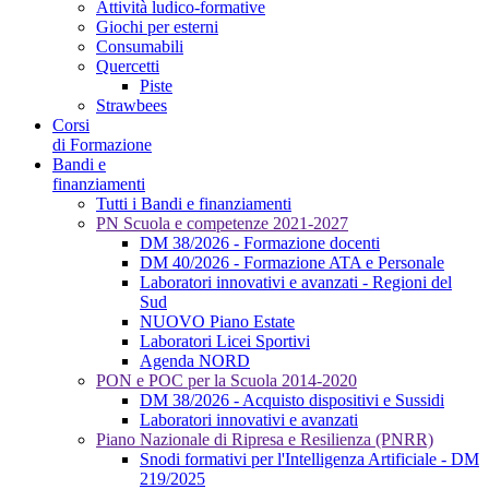
Attività ludico-formative
Giochi per esterni
Consumabili
Quercetti
Piste
Strawbees
Corsi
di Formazione
Bandi e
finanziamenti
Tutti i Bandi e finanziamenti
PN Scuola e competenze 2021-2027
DM 38/2026 - Formazione docenti
DM 40/2026 - Formazione ATA e Personale
Laboratori innovativi e avanzati - Regioni del
Sud
NUOVO Piano Estate
Laboratori Licei Sportivi
Agenda NORD
PON e POC per la Scuola 2014-2020
DM 38/2026 - Acquisto dispositivi e Sussidi
Laboratori innovativi e avanzati
Piano Nazionale di Ripresa e Resilienza (PNRR)
Snodi formativi per l'Intelligenza Artificiale - DM
219/2025