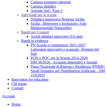
Campus formativi integrati
Campus didattici
Agenda Sud - Fase 2
Altri fondi per le scuole
Didattica immersiva Regione Sicilia
Sicilia - Benessere e Inclusione: Aule
Multisensoriali (Snoezelen)
Bandi per Comuni
Arredi didattici innovativi 0-6 anni
Bandi in evidenza
PN Scuola e competenze 2021-2027
Laboratori innovativi e avanzati - Regioni del
Sud
PON e POC per la Scuola 2014-2020
DM 38/2026 - Acquisto dispositivi e Sussidi
Piano Nazionale di Ripresa e Resilienza (PNRR)
Snodi formativi per l'Intelligenza Artificiale - DM
219/2025
Innovation for education
Chi siamo
Contatti
Account
Home