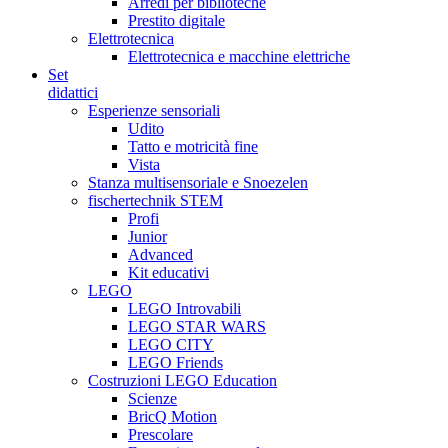
Arredi per biblioteche
Prestito digitale
Elettrotecnica
Elettrotecnica e macchine elettriche
Set
didattici
Esperienze sensoriali
Udito
Tatto e motricità fine
Vista
Stanza multisensoriale e Snoezelen
fischertechnik STEM
Profi
Junior
Advanced
Kit educativi
LEGO
LEGO Introvabili
LEGO STAR WARS
LEGO CITY
LEGO Friends
Costruzioni LEGO Education
Scienze
BricQ Motion
Prescolare