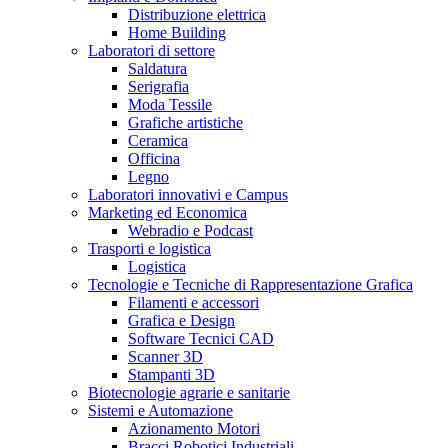
Distribuzione elettrica
Home Building
Laboratori di settore
Saldatura
Serigrafia
Moda Tessile
Grafiche artistiche
Ceramica
Officina
Legno
Laboratori innovativi e Campus
Marketing ed Economica
Webradio e Podcast
Trasporti e logistica
Logistica
Tecnologie e Tecniche di Rappresentazione Grafica
Filamenti e accessori
Grafica e Design
Software Tecnici CAD
Scanner 3D
Stampanti 3D
Biotecnologie agrarie e sanitarie
Sistemi e Automazione
Azionamento Motori
Bracci Robotici Industriali