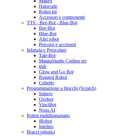
Makex
Halocode
Robot kit
Accessori e componenti
TTS - Bee-Bot - Blue-Bot
Bee-Bot
Blue-Bot
Altri robot
Percorsi e accessori
Infanzia e Prescolare
Tale-Bot
MatataStudio Coding set
indi
Glow and Go Bot
Rugged Robot
Cubetto
Programmazione a blocchi (Scratch)
Sphero
Ozobot
VinciBot
Nous AI
Robot multilinguaggio
iRobot
Intelino
Bracci robotici