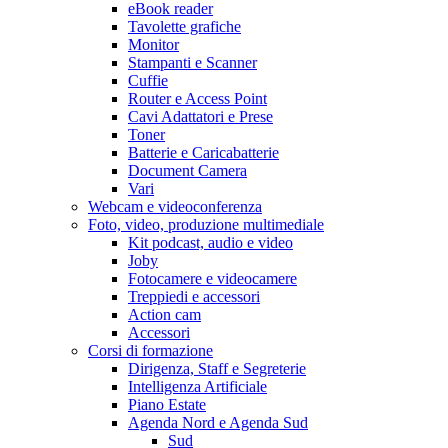
eBook reader
Tavolette grafiche
Monitor
Stampanti e Scanner
Cuffie
Router e Access Point
Cavi Adattatori e Prese
Toner
Batterie e Caricabatterie
Document Camera
Vari
Webcam e videoconferenza
Foto, video, produzione multimediale
Kit podcast, audio e video
Joby
Fotocamere e videocamere
Treppiedi e accessori
Action cam
Accessori
Corsi di formazione
Dirigenza, Staff e Segreterie
Intelligenza Artificiale
Piano Estate
Agenda Nord e Agenda Sud
Sud