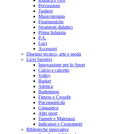
Ritmica e Orff
Percussioni
Tastiere
Musicoterapia
Fisarmoniche
Strumenti didattici
Prima Infanzia
P.A.
Luci
Accessori
Disegno tecnico, arte e moda
Licei Sportivi
Innovazione per lo Sport
Calcio e calcetto
Volley
Basket
Atletica
Badminton
Fitness e Crossfit
Psicomotricità
Ginnastica
Altri sport
Tappeti e Materassi
Indicatori e Cronometri
Biblioteche innovative