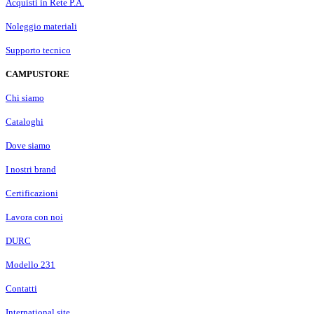
Acquisti in Rete P.A.
Noleggio materiali
Supporto tecnico
CAMPUSTORE
Chi siamo
Cataloghi
Dove siamo
I nostri brand
Certificazioni
Lavora con noi
DURC
Modello 231
Contatti
International site