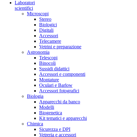
Laboratori
scientifici
Microscopi
Stereo
Biologici
Digitali
Accessori
Telecamere
Vetrini e preparazione
Astronomia
Telescopi
Binocoli
Sussidi didattici
Accessori e componenti
Montature
Oculari e Barlow
Accessori fotografici
Biologia
Apparecchi da banco
Modelli
Biogenetica
Kit tematici e apparecchi
Chimica
Sicurezza e DPI
Vetreria e accessori