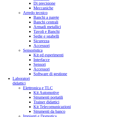
Di precisione
Meccaniche
Arredo tecnico
Banchi a parete
Banchi centrali
Armadi metallici
Tavoli e Banchi
Sedie e sgabelli
Sicurezza
Accessori
Sensoristica
Kit ed esperimenti
Interfacce
Sensori
Accessori
Software di gestione
Laboratori
didattici
Elettronica e TLC
Kit Automotive
Strumenti portatili
Trainer didattici
Kit Telecomunicazioni
Strumenti da banco
Impianti e Domotica