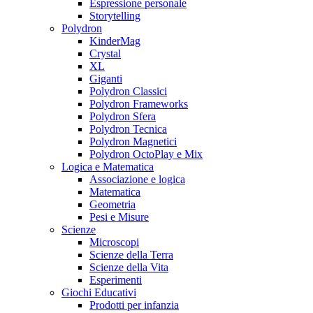
Espressione personale
Storytelling
Polydron
KinderMag
Crystal
XL
Giganti
Polydron Classici
Polydron Frameworks
Polydron Sfera
Polydron Tecnica
Polydron Magnetici
Polydron OctoPlay e Mix
Logica e Matematica
Associazione e logica
Matematica
Geometria
Pesi e Misure
Scienze
Microscopi
Scienze della Terra
Scienze della Vita
Esperimenti
Giochi Educativi
Prodotti per infanzia