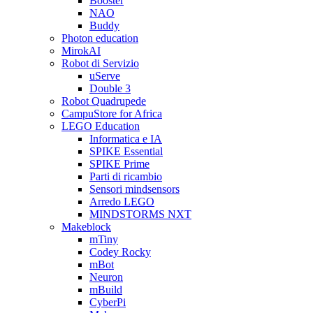
Booster
NAO
Buddy
Photon education
MirokAI
Robot di Servizio
uServe
Double 3
Robot Quadrupede
CampuStore for Africa
LEGO Education
Informatica e IA
SPIKE Essential
SPIKE Prime
Parti di ricambio
Sensori mindsensors
Arredo LEGO
MINDSTORMS NXT
Makeblock
mTiny
Codey Rocky
mBot
Neuron
mBuild
CyberPi