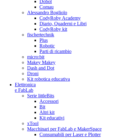
Dobot
Comau
Alessandro Bogliolo
CodyRoby Academy
Diario, Quaderni e Libri
CodyRoby kit
fischertechnik
Plus
Robotic
Parti di ricambio
micro:bit
Makey Makey
Dash and Dot
Droni
Kit robotica educativa
Elettronica
e FabLab
Serie littleBits
Accessori
Bit
Altri kit
Kit educativi
xTool
Macchinari per FabLab e MakerSpace
Consumabili per Laser e Plotter