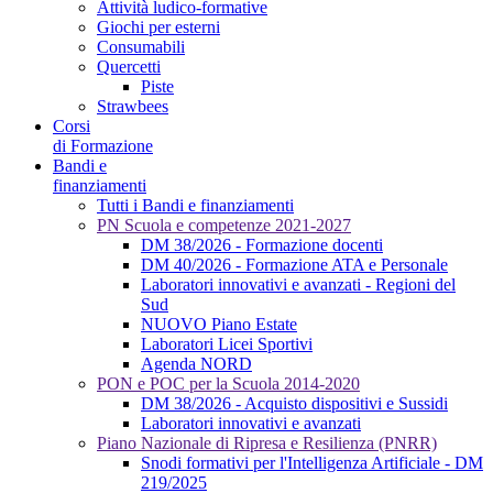
Attività ludico-formative
Giochi per esterni
Consumabili
Quercetti
Piste
Strawbees
Corsi
di Formazione
Bandi e
finanziamenti
Tutti i Bandi e finanziamenti
PN Scuola e competenze 2021-2027
DM 38/2026 - Formazione docenti
DM 40/2026 - Formazione ATA e Personale
Laboratori innovativi e avanzati - Regioni del
Sud
NUOVO Piano Estate
Laboratori Licei Sportivi
Agenda NORD
PON e POC per la Scuola 2014-2020
DM 38/2026 - Acquisto dispositivi e Sussidi
Laboratori innovativi e avanzati
Piano Nazionale di Ripresa e Resilienza (PNRR)
Snodi formativi per l'Intelligenza Artificiale - DM
219/2025