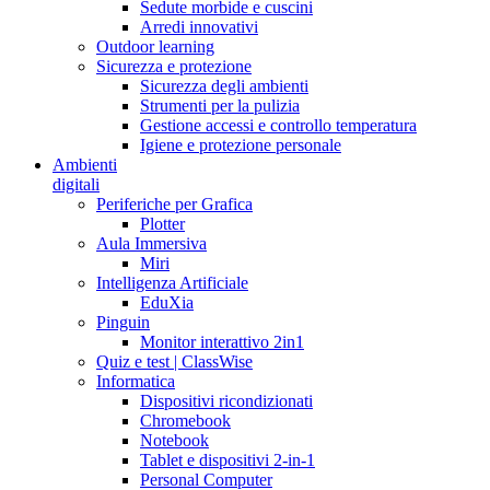
Sedute morbide e cuscini
Arredi innovativi
Outdoor learning
Sicurezza e protezione
Sicurezza degli ambienti
Strumenti per la pulizia
Gestione accessi e controllo temperatura
Igiene e protezione personale
Ambienti
digitali
Periferiche per Grafica
Plotter
Aula Immersiva
Miri
Intelligenza Artificiale
EduXia
Pinguin
Monitor interattivo 2in1
Quiz e test | ClassWise
Informatica
Dispositivi ricondizionati
Chromebook
Notebook
Tablet e dispositivi 2-in-1
Personal Computer