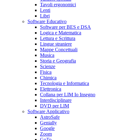
Tavoli ergonomici
Lenti
Libri
Software Educativo
Software per BES e DSA
Logica e Matematica
Lettura e Scrittura
Lingue straniere
Mappe Concettuali
Musica
Storia e Geografia
Scienze
Fisica
Chimica
Tecnologia e Informatica
Elettronica
Collana per LIM Io Insegno
Interdisciplinare
DVD per LIM
Software Applicativo
AstroSafe
Genially
Google
Zoom
GoTo