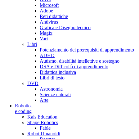
Microsoft
Adobe
Reti didattiche
Antivirus
Grafica e Disegno tecnico
Magix
Vari
Libri
Potenziamento dei prerequisiti di apprendimento
ADHD
Autismo, disabilità intellettive e sostegno
DSA e Difficoltà di apprendimento
Didattica inclusiva
Libri di testo
DVD
Astronomia
Scienze naturali
Arte
Robotica
e coding
Kais Education
Shape Robotics
Fable
Robot Umanoidi