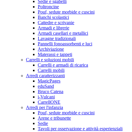
Sedie e sgabelli
Poltroncine
Pouf, sedute morbide e cuscini
Banchi scolastici
Cattedre e scrivanie
Armadi e librerie
Armadi casellari e metallici
Lavagne tradizionali
Pannelli fonoassorbenti e luci
Archiviazione
Materassi e tappeti
Carrelli e soluzioni mobili
Carrelli e armadi di ricarica
Carrelli mobili
Arredi caratterizzanti
MagicPages
eduSand
Bruco Catena
i-Vulcani
CarrellONE
Arredi per l'infanzia
Pouf, sedute morbide e cuscini
Arene e tribunette
Sedie
Tavoli per osservazione e attività esperienziali