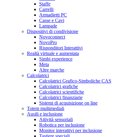
Staffe
Carrelli
Armadietti PC
Casse e Cavi
Lampade
Dispositivi di condivisione
Novoconnect
NovoPro
Risponditori Interattivi
Realtà virtuale e aumentata
Simbi experience
Meta
Altre marche
Calcolatrici
Calcolatrici Grafico-Simboliche CAS
Calcolatrici grafiche
Calcolatrici scientifiche
Calcolatrici finanziarie
Sistemi di acquisizione on line
Totem multimediali
Ausili e inclusione
Attività sensoriali
Robotica per inclusione
Monitor interattivi per inclusione
Tastiere speciali