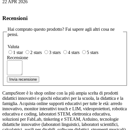
22 APR 2026
Recensioni
Hai comprato questo prodotto? Fai sapere agli altri cosa ne
pensi.
Valuta
1 star
2 stars
3 stars
4 stars
5 stars
Recensione
Invia recensione
CampuStore è lo shop online con la più ampia scelta di prodotti
didattici innovativi e giochi educativi per la scuola, la didattica e la
famiglia. Acquista online supporti educativi per tutte le età: arredo
innovativo, monitor interattivi touch e LIM, videoproiettori, robotica
educativa e coding, laboratori STEM, elettronica educativa,
soluzioni per FabLab, tinkering e STEAM, Arduino, tecnologie
didattiche innovative (laboratori linguistici, laboratori scientifici,
calcolatrici, ausili per disabili, software didattici, strumenti musicali)