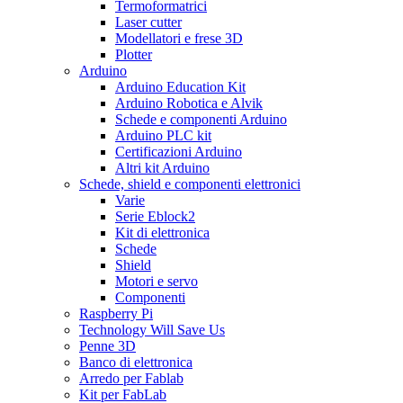
Termoformatrici
Laser cutter
Modellatori e frese 3D
Plotter
Arduino
Arduino Education Kit
Arduino Robotica e Alvik
Schede e componenti Arduino
Arduino PLC kit
Certificazioni Arduino
Altri kit Arduino
Schede, shield e componenti elettronici
Varie
Serie Eblock2
Kit di elettronica
Schede
Shield
Motori e servo
Componenti
Raspberry Pi
Technology Will Save Us
Penne 3D
Banco di elettronica
Arredo per Fablab
Kit per FabLab