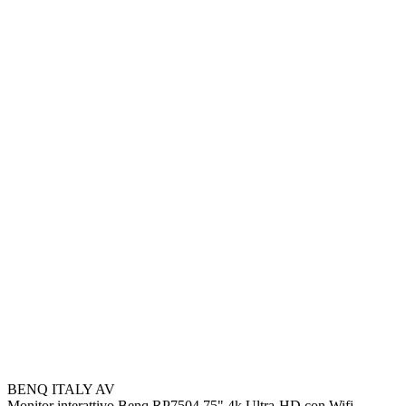
BENQ ITALY AV
Monitor interattivo Benq RP7504 75" 4k Ultra-HD con Wifi,