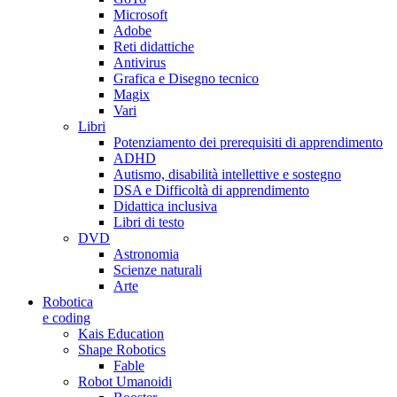
Microsoft
Adobe
Reti didattiche
Antivirus
Grafica e Disegno tecnico
Magix
Vari
Libri
Potenziamento dei prerequisiti di apprendimento
ADHD
Autismo, disabilità intellettive e sostegno
DSA e Difficoltà di apprendimento
Didattica inclusiva
Libri di testo
DVD
Astronomia
Scienze naturali
Arte
Robotica
e coding
Kais Education
Shape Robotics
Fable
Robot Umanoidi