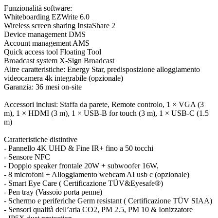
Funzionalità software:
Whiteboarding EZWrite 6.0
Wireless screen sharing InstaShare 2
Device management DMS
Account management AMS
Quick access tool Floating Tool
Broadcast system X-Sign Broadcast
Altre caratteristiche: Energy Star, predisposizione alloggiamento
videocamera 4k integrabile (opzionale)
Garanzia: 36 mesi on-site
Accessori inclusi: Staffa da parete, Remote controlo, 1 × VGA (3
m), 1 × HDMI (3 m), 1 × USB-B for touch (3 m), 1 × USB-C (1.5
m)
Caratteristiche distintive
- Pannello 4K UHD & Fine IR+ fino a 50 tocchi
- Sensore NFC
- Doppio speaker frontale 20W + subwoofer 16W,
- 8 microfoni + Alloggiamento webcam AI usb c (opzionale)
- Smart Eye Care ( Certificazione TÜV&Eyesafe®)
- Pen tray (Vassoio porta penne)
- Schermo e periferiche Germ resistant ( Certificazione TÜV SIAA)
- Sensori qualità dell’aria CO2, PM 2.5, PM 10 & Ionizzatore