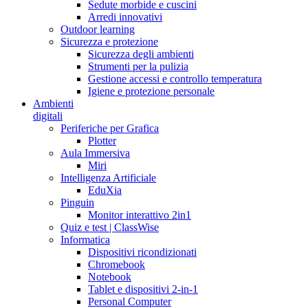
Sedute morbide e cuscini
Arredi innovativi
Outdoor learning
Sicurezza e protezione
Sicurezza degli ambienti
Strumenti per la pulizia
Gestione accessi e controllo temperatura
Igiene e protezione personale
Ambienti
digitali
Periferiche per Grafica
Plotter
Aula Immersiva
Miri
Intelligenza Artificiale
EduXia
Pinguin
Monitor interattivo 2in1
Quiz e test | ClassWise
Informatica
Dispositivi ricondizionati
Chromebook
Notebook
Tablet e dispositivi 2-in-1
Personal Computer