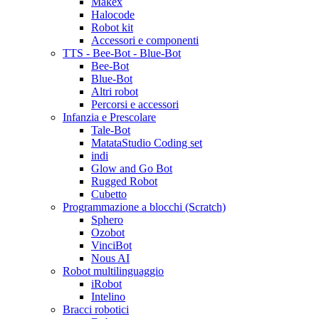
Makex
Halocode
Robot kit
Accessori e componenti
TTS - Bee-Bot - Blue-Bot
Bee-Bot
Blue-Bot
Altri robot
Percorsi e accessori
Infanzia e Prescolare
Tale-Bot
MatataStudio Coding set
indi
Glow and Go Bot
Rugged Robot
Cubetto
Programmazione a blocchi (Scratch)
Sphero
Ozobot
VinciBot
Nous AI
Robot multilinguaggio
iRobot
Intelino
Bracci robotici