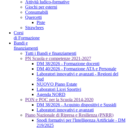
Attività ludico-formative
Giochi per esterni
Consumabili
Quercetti
Piste
Strawbees
Corsi
di Formazione
Bandi e
finanziamenti
Tutti i Bandi e finanziamenti
PN Scuola e competenze 2021-2027
DM 38/2026 - Formazione docenti
DM 40/2026 - Formazione ATA e Personale
Laboratori innovativi e avanzati - Regioni del
Sud
NUOVO Piano Estate
Laboratori Licei Sportivi
Agenda NORD
PON e POC per la Scuola 2014-2020
DM 38/2026 - Acquisto dispositivi e Sussidi
Laboratori innovativi e avanzati
Piano Nazionale di Ripresa e Resilienza (PNRR)
Snodi formativi per l'Intelligenza Artificiale - DM
219/2025