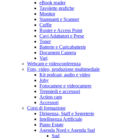
eBook reader
Tavolette grafiche
Monitor
Stampanti e Scanner
Cuffie
Router e Access Point
Cavi Adattatori e Prese
Toner
Batterie e Caricabatterie
Document Camera
Vari
Webcam e videoconferenza
Foto, video, produzione multimediale
Kit podcast, audio e video
Joby
Fotocamere e videocamere
Treppiedi e accessori
Action cam
Accessori
Corsi di formazione
Dirigenza, Staff e Segreterie
Intelligenza Artificiale
Piano Estate
Agenda Nord e Agenda Sud
Sud