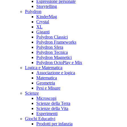
Espressione personale
Storytelling
Polydron
KinderMag
Crystal
XL
Giganti
Polydron Classici
Polydron Frameworks
Polydron Sfera
Polydron Tecnica
Polydron Magnetici
Polydron OctoPlay e Mix
Logica e Matematica
Associazione e logica
Matematica
Geometria
Pesi e Misure
Scienze
Microscopi
Scienze della Terra
Scienze della Vita
Esperimenti
Giochi Educativi
Prodotti per infanzia