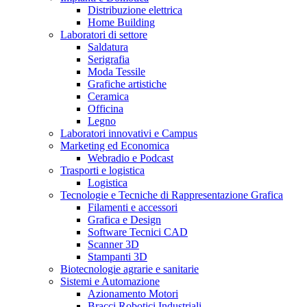
Distribuzione elettrica
Home Building
Laboratori di settore
Saldatura
Serigrafia
Moda Tessile
Grafiche artistiche
Ceramica
Officina
Legno
Laboratori innovativi e Campus
Marketing ed Economica
Webradio e Podcast
Trasporti e logistica
Logistica
Tecnologie e Tecniche di Rappresentazione Grafica
Filamenti e accessori
Grafica e Design
Software Tecnici CAD
Scanner 3D
Stampanti 3D
Biotecnologie agrarie e sanitarie
Sistemi e Automazione
Azionamento Motori
Bracci Robotici Industriali