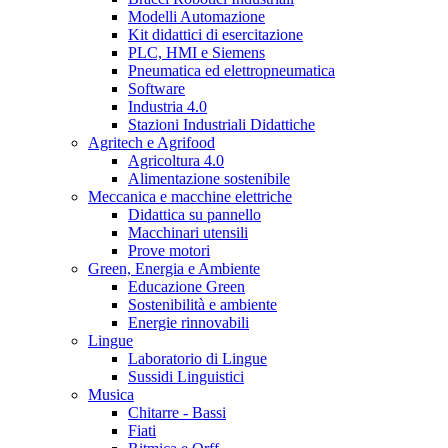
Modelli Automazione
Kit didattici di esercitazione
PLC, HMI e Siemens
Pneumatica ed elettropneumatica
Software
Industria 4.0
Stazioni Industriali Didattiche
Agritech e Agrifood
Agricoltura 4.0
Alimentazione sostenibile
Meccanica e macchine elettriche
Didattica su pannello
Macchinari utensili
Prove motori
Green, Energia e Ambiente
Educazione Green
Sostenibilità e ambiente
Energie rinnovabili
Lingue
Laboratorio di Lingue
Sussidi Linguistici
Musica
Chitarre - Bassi
Fiati