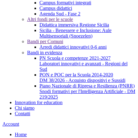
Campus formativi integrati
Campus didattici
Agenda Sud - Fase 2
Altri fondi per le scuole
Didattica immersiva Regione Sicilia
Sicilia - Benessere e Inclusione: Aule
Multisensoriali (Snoezelen)
Bandi per Comuni
Arredi didattici innovativi 0-6 anni
Bandi in evidenza
PN Scuola e competenze 2021-2027
Laboratori innovativi e avanzati - Regioni del
Sud
PON e POC per la Scuola 2014-2020
DM 38/2026 - Acquisto dispositivi e Sussidi
Piano Nazionale di Ripresa e Resilienza (PNRR)
Snodi formativi per l'Intelligenza Artificiale - DM
219/2025
Innovation for education
Chi siamo
Contatti
Account
Home