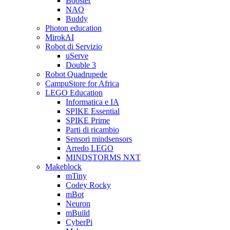
Booster
NAO
Buddy
Photon education
MirokAI
Robot di Servizio
uServe
Double 3
Robot Quadrupede
CampuStore for Africa
LEGO Education
Informatica e IA
SPIKE Essential
SPIKE Prime
Parti di ricambio
Sensori mindsensors
Arredo LEGO
MINDSTORMS NXT
Makeblock
mTiny
Codey Rocky
mBot
Neuron
mBuild
CyberPi