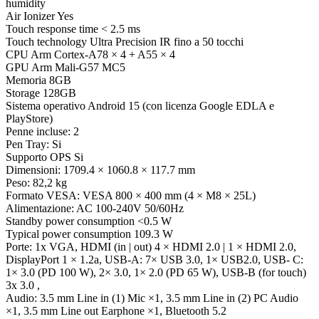
humidity
Air Ionizer Yes
Touch response time < 2.5 ms
Touch technology Ultra Precision IR fino a 50 tocchi
CPU Arm Cortex-A78 × 4 + A55 × 4
GPU Arm Mali-G57 MC5
Memoria 8GB
Storage 128GB
Sistema operativo Android 15 (con licenza Google EDLA e
PlayStore)
Penne incluse: 2
Pen Tray: Si
Supporto OPS Si
Dimensioni: 1709.4 × 1060.8 × 117.7 mm
Peso: 82,2 kg
Formato VESA: VESA 800 × 400 mm (4 × M8 × 25L)
Alimentazione: AC 100-240V 50/60Hz
Standby power consumption <0.5 W
Typical power consumption 109.3 W
Porte: 1x VGA, HDMI (in | out) 4 × HDMI 2.0 | 1 × HDMI 2.0,
DisplayPort 1 × 1.2a, USB-A: 7× USB 3.0, 1× USB2.0, USB- C:
1× 3.0 (PD 100 W), 2× 3.0, 1× 2.0 (PD 65 W), USB-B (for touch)
3x 3.0 ,
Audio: 3.5 mm Line in (1) Mic ×1, 3.5 mm Line in (2) PC Audio
×1, 3.5 mm Line out Earphone ×1, Bluetooth 5.2