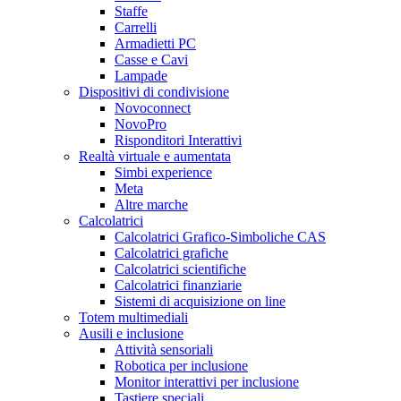
Staffe
Carrelli
Armadietti PC
Casse e Cavi
Lampade
Dispositivi di condivisione
Novoconnect
NovoPro
Risponditori Interattivi
Realtà virtuale e aumentata
Simbi experience
Meta
Altre marche
Calcolatrici
Calcolatrici Grafico-Simboliche CAS
Calcolatrici grafiche
Calcolatrici scientifiche
Calcolatrici finanziarie
Sistemi di acquisizione on line
Totem multimediali
Ausili e inclusione
Attività sensoriali
Robotica per inclusione
Monitor interattivi per inclusione
Tastiere speciali