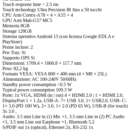
Touch response time < 2.5 ms
Touch technology Ultra Precision IR fino a 50 tocchi
CPU Arm Cortex-A78 × 4 + A55 × 4
GPU Arm Mali-G57 MC5
Memoria 8GB
Storage 128GB
Sistema operativo Android 15 (con licenza Google EDLA e
PlayStore)
Penne incluse: 2
Pen Tray: Si
Supporto OPS Si
Dimensioni: 1709.4 × 1060.8 × 117.7 mm
Peso: 82,2 kg
Formato VESA: VESA 800 × 400 mm (4 × M8 × 25L)
Alimentazione: AC 100-240V 50/60Hz
Standby power consumption <0.5 W
Typical power consumption 109.3 W
Porte: 1x VGA, HDMI (in | out) 4 × HDMI 2.0 | 1 × HDMI 2.0,
DisplayPort 1 × 1.2a, USB-A: 7× USB 3.0, 1× USB2.0, USB- C:
1× 3.0 (PD 100 W), 2× 3.0, 1× 2.0 (PD 65 W), USB-B (for touch)
3x 3.0 ,
Audio: 3.5 mm Line in (1) Mic ×1, 3.5 mm Line in (2) PC Audio
×1, 3.5 mm Line out Earphone ×1, Bluetooth 5.2
S/PDIF out 1x (optical), Ethernet 2x, RS-232 1x