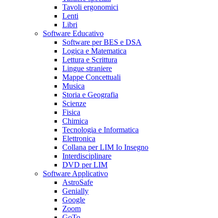
Tavoli ergonomici
Lenti
Libri
Software Educativo
Software per BES e DSA
Logica e Matematica
Lettura e Scrittura
Lingue straniere
Mappe Concettuali
Musica
Storia e Geografia
Scienze
Fisica
Chimica
Tecnologia e Informatica
Elettronica
Collana per LIM Io Insegno
Interdisciplinare
DVD per LIM
Software Applicativo
AstroSafe
Genially
Google
Zoom
GoTo