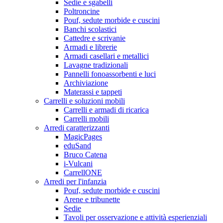
Sedie e sgabelli
Poltroncine
Pouf, sedute morbide e cuscini
Banchi scolastici
Cattedre e scrivanie
Armadi e librerie
Armadi casellari e metallici
Lavagne tradizionali
Pannelli fonoassorbenti e luci
Archiviazione
Materassi e tappeti
Carrelli e soluzioni mobili
Carrelli e armadi di ricarica
Carrelli mobili
Arredi caratterizzanti
MagicPages
eduSand
Bruco Catena
i-Vulcani
CarrellONE
Arredi per l'infanzia
Pouf, sedute morbide e cuscini
Arene e tribunette
Sedie
Tavoli per osservazione e attività esperienziali