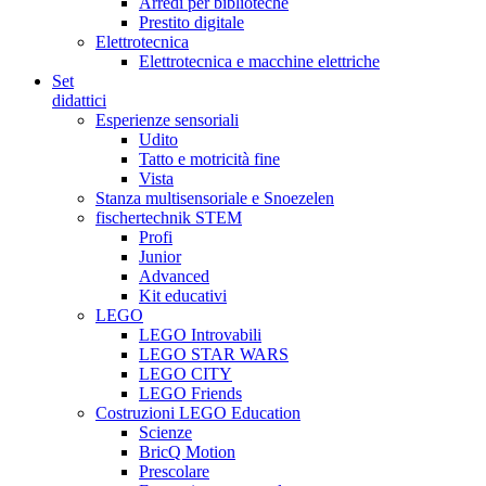
Arredi per biblioteche
Prestito digitale
Elettrotecnica
Elettrotecnica e macchine elettriche
Set
didattici
Esperienze sensoriali
Udito
Tatto e motricità fine
Vista
Stanza multisensoriale e Snoezelen
fischertechnik STEM
Profi
Junior
Advanced
Kit educativi
LEGO
LEGO Introvabili
LEGO STAR WARS
LEGO CITY
LEGO Friends
Costruzioni LEGO Education
Scienze
BricQ Motion
Prescolare