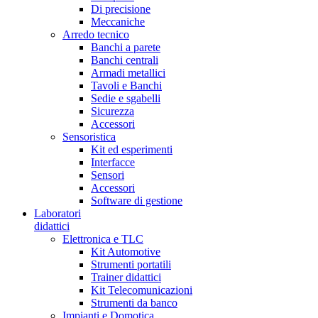
Di precisione
Meccaniche
Arredo tecnico
Banchi a parete
Banchi centrali
Armadi metallici
Tavoli e Banchi
Sedie e sgabelli
Sicurezza
Accessori
Sensoristica
Kit ed esperimenti
Interfacce
Sensori
Accessori
Software di gestione
Laboratori
didattici
Elettronica e TLC
Kit Automotive
Strumenti portatili
Trainer didattici
Kit Telecomunicazioni
Strumenti da banco
Impianti e Domotica