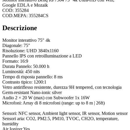
Google EDLA e Mozaik
COD: 355284
COD.MEPA: 355284CS
Descrizione
Monitor interattivo 75" 4k
Diagonale: 75"
Risoluzione: UHD 3840x1160
Pannello IPS con retroilluminazione a LED
Formato: 16:9
Durata Pannelo: 50.000 h
Luminosità: 450 nits
Tempo di risposta pannello: 8 ms
Contrasto tipico: 1200:1
Vetro antiriflesso resistente, durezza 9H tempered, con tecnologia
Germ-resistant Nano-ionic silver
Audio 2 × 20 W (max) con Subwoofer 1x 16W
Microfoni: Array di 8 microfoni (range: up to 8 m | 26ft)
Sensori: NFC sensor, Ambient light sensor, IR sensor, Motion sensor
Sensori aria: CO2, PM2.5, PM10, TVOC, CH2O, temperature,
humidity
Air Ionizer Yes