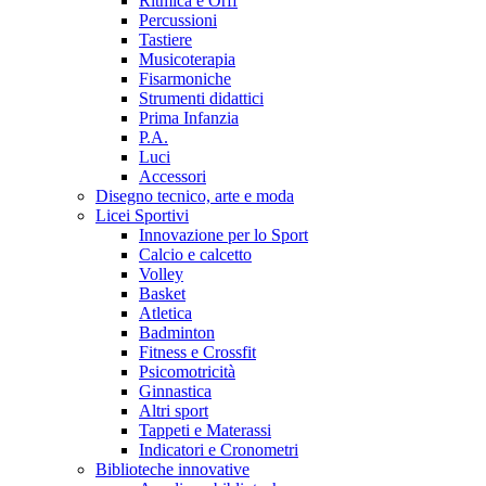
Ritmica e Orff
Percussioni
Tastiere
Musicoterapia
Fisarmoniche
Strumenti didattici
Prima Infanzia
P.A.
Luci
Accessori
Disegno tecnico, arte e moda
Licei Sportivi
Innovazione per lo Sport
Calcio e calcetto
Volley
Basket
Atletica
Badminton
Fitness e Crossfit
Psicomotricità
Ginnastica
Altri sport
Tappeti e Materassi
Indicatori e Cronometri
Biblioteche innovative