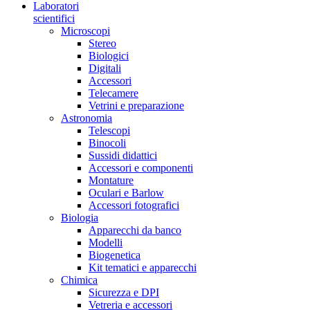
Laboratori
scientifici
Microscopi
Stereo
Biologici
Digitali
Accessori
Telecamere
Vetrini e preparazione
Astronomia
Telescopi
Binocoli
Sussidi didattici
Accessori e componenti
Montature
Oculari e Barlow
Accessori fotografici
Biologia
Apparecchi da banco
Modelli
Biogenetica
Kit tematici e apparecchi
Chimica
Sicurezza e DPI
Vetreria e accessori