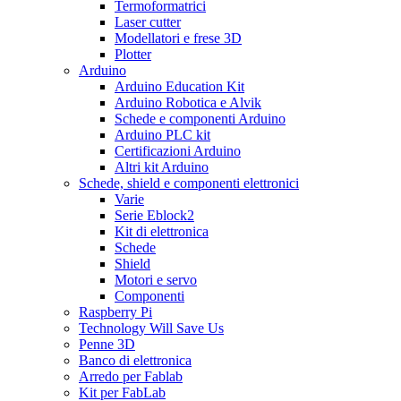
Termoformatrici
Laser cutter
Modellatori e frese 3D
Plotter
Arduino
Arduino Education Kit
Arduino Robotica e Alvik
Schede e componenti Arduino
Arduino PLC kit
Certificazioni Arduino
Altri kit Arduino
Schede, shield e componenti elettronici
Varie
Serie Eblock2
Kit di elettronica
Schede
Shield
Motori e servo
Componenti
Raspberry Pi
Technology Will Save Us
Penne 3D
Banco di elettronica
Arredo per Fablab
Kit per FabLab