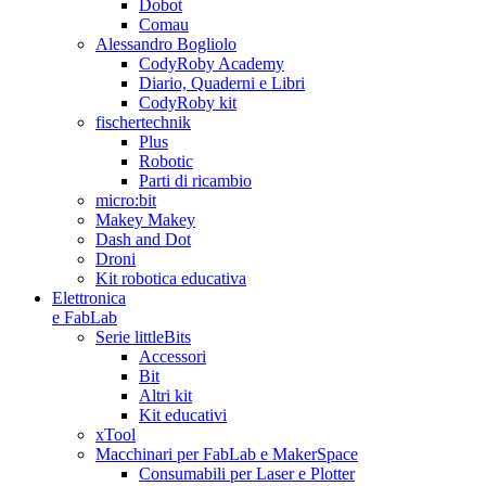
Dobot
Comau
Alessandro Bogliolo
CodyRoby Academy
Diario, Quaderni e Libri
CodyRoby kit
fischertechnik
Plus
Robotic
Parti di ricambio
micro:bit
Makey Makey
Dash and Dot
Droni
Kit robotica educativa
Elettronica
e FabLab
Serie littleBits
Accessori
Bit
Altri kit
Kit educativi
xTool
Macchinari per FabLab e MakerSpace
Consumabili per Laser e Plotter