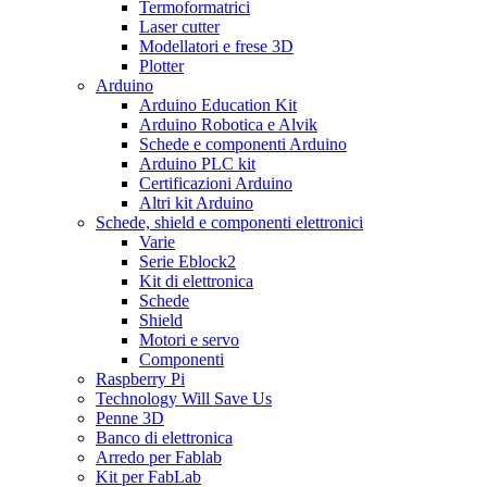
Termoformatrici
Laser cutter
Modellatori e frese 3D
Plotter
Arduino
Arduino Education Kit
Arduino Robotica e Alvik
Schede e componenti Arduino
Arduino PLC kit
Certificazioni Arduino
Altri kit Arduino
Schede, shield e componenti elettronici
Varie
Serie Eblock2
Kit di elettronica
Schede
Shield
Motori e servo
Componenti
Raspberry Pi
Technology Will Save Us
Penne 3D
Banco di elettronica
Arredo per Fablab
Kit per FabLab