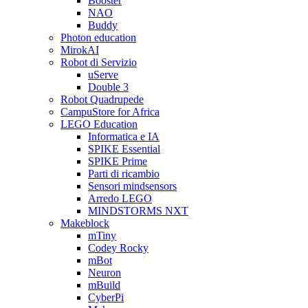
Booster
NAO
Buddy
Photon education
MirokAI
Robot di Servizio
uServe
Double 3
Robot Quadrupede
CampuStore for Africa
LEGO Education
Informatica e IA
SPIKE Essential
SPIKE Prime
Parti di ricambio
Sensori mindsensors
Arredo LEGO
MINDSTORMS NXT
Makeblock
mTiny
Codey Rocky
mBot
Neuron
mBuild
CyberPi