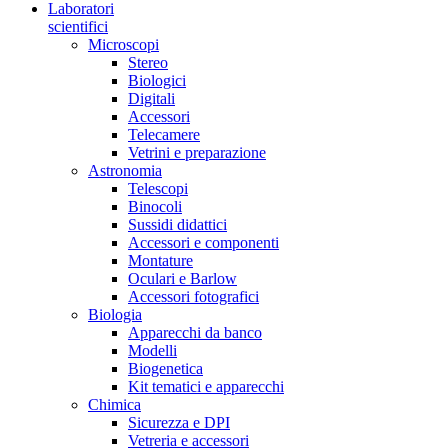
Laboratori
scientifici
Microscopi
Stereo
Biologici
Digitali
Accessori
Telecamere
Vetrini e preparazione
Astronomia
Telescopi
Binocoli
Sussidi didattici
Accessori e componenti
Montature
Oculari e Barlow
Accessori fotografici
Biologia
Apparecchi da banco
Modelli
Biogenetica
Kit tematici e apparecchi
Chimica
Sicurezza e DPI
Vetreria e accessori