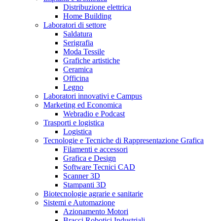
Distribuzione elettrica
Home Building
Laboratori di settore
Saldatura
Serigrafia
Moda Tessile
Grafiche artistiche
Ceramica
Officina
Legno
Laboratori innovativi e Campus
Marketing ed Economica
Webradio e Podcast
Trasporti e logistica
Logistica
Tecnologie e Tecniche di Rappresentazione Grafica
Filamenti e accessori
Grafica e Design
Software Tecnici CAD
Scanner 3D
Stampanti 3D
Biotecnologie agrarie e sanitarie
Sistemi e Automazione
Azionamento Motori
Bracci Robotici Industriali