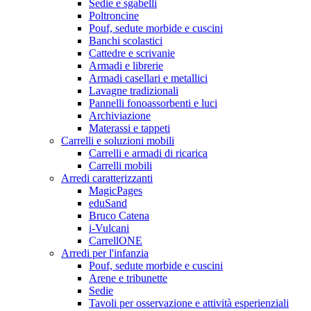
Sedie e sgabelli
Poltroncine
Pouf, sedute morbide e cuscini
Banchi scolastici
Cattedre e scrivanie
Armadi e librerie
Armadi casellari e metallici
Lavagne tradizionali
Pannelli fonoassorbenti e luci
Archiviazione
Materassi e tappeti
Carrelli e soluzioni mobili
Carrelli e armadi di ricarica
Carrelli mobili
Arredi caratterizzanti
MagicPages
eduSand
Bruco Catena
i-Vulcani
CarrellONE
Arredi per l'infanzia
Pouf, sedute morbide e cuscini
Arene e tribunette
Sedie
Tavoli per osservazione e attività esperienziali