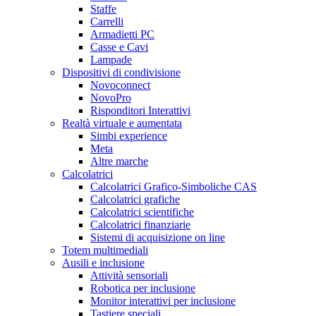
Staffe
Carrelli
Armadietti PC
Casse e Cavi
Lampade
Dispositivi di condivisione
Novoconnect
NovoPro
Risponditori Interattivi
Realtà virtuale e aumentata
Simbi experience
Meta
Altre marche
Calcolatrici
Calcolatrici Grafico-Simboliche CAS
Calcolatrici grafiche
Calcolatrici scientifiche
Calcolatrici finanziarie
Sistemi di acquisizione on line
Totem multimediali
Ausili e inclusione
Attività sensoriali
Robotica per inclusione
Monitor interattivi per inclusione
Tastiere speciali