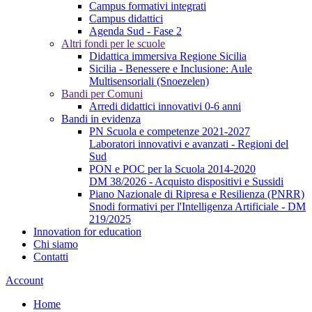
Campus formativi integrati
Campus didattici
Agenda Sud - Fase 2
Altri fondi per le scuole
Didattica immersiva Regione Sicilia
Sicilia - Benessere e Inclusione: Aule
Multisensoriali (Snoezelen)
Bandi per Comuni
Arredi didattici innovativi 0-6 anni
Bandi in evidenza
PN Scuola e competenze 2021-2027
Laboratori innovativi e avanzati - Regioni del
Sud
PON e POC per la Scuola 2014-2020
DM 38/2026 - Acquisto dispositivi e Sussidi
Piano Nazionale di Ripresa e Resilienza (PNRR)
Snodi formativi per l'Intelligenza Artificiale - DM
219/2025
Innovation for education
Chi siamo
Contatti
Account
Home