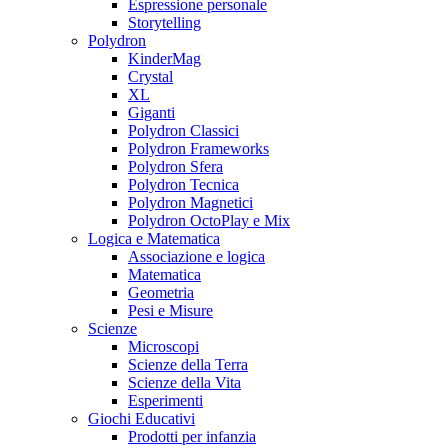
Espressione personale
Storytelling
Polydron
KinderMag
Crystal
XL
Giganti
Polydron Classici
Polydron Frameworks
Polydron Sfera
Polydron Tecnica
Polydron Magnetici
Polydron OctoPlay e Mix
Logica e Matematica
Associazione e logica
Matematica
Geometria
Pesi e Misure
Scienze
Microscopi
Scienze della Terra
Scienze della Vita
Esperimenti
Giochi Educativi
Prodotti per infanzia