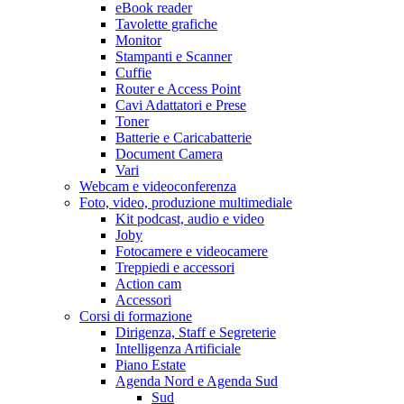
eBook reader
Tavolette grafiche
Monitor
Stampanti e Scanner
Cuffie
Router e Access Point
Cavi Adattatori e Prese
Toner
Batterie e Caricabatterie
Document Camera
Vari
Webcam e videoconferenza
Foto, video, produzione multimediale
Kit podcast, audio e video
Joby
Fotocamere e videocamere
Treppiedi e accessori
Action cam
Accessori
Corsi di formazione
Dirigenza, Staff e Segreterie
Intelligenza Artificiale
Piano Estate
Agenda Nord e Agenda Sud
Sud