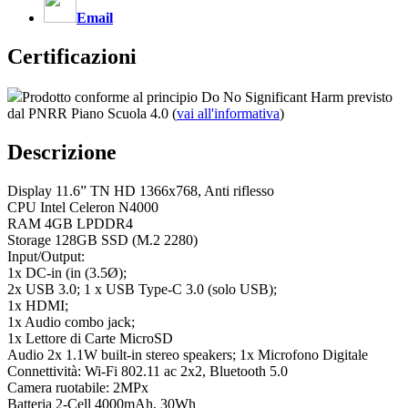
Email
Certificazioni
Prodotto conforme al principio Do No Significant Harm previsto
dal PNRR Piano Scuola 4.0 (
vai all'informativa
)
Descrizione
Display 11.6” TN HD 1366x768, Anti riflesso
CPU Intel Celeron N4000
RAM 4GB LPDDR4
Storage 128GB SSD (M.2 2280)
Input/Output:
1x DC-in (in (3.5Ø);
2x USB 3.0; 1 x USB Type-C 3.0 (solo USB);
1x HDMI;
1x Audio combo jack;
1x Lettore di Carte MicroSD
Audio 2x 1.1W built-in stereo speakers; 1x Microfono Digitale
Connettività: Wi-Fi 802.11 ac 2x2, Bluetooth 5.0
Camera ruotabile: 2MPx
Batteria 2-Cell 4000mAh, 30Wh