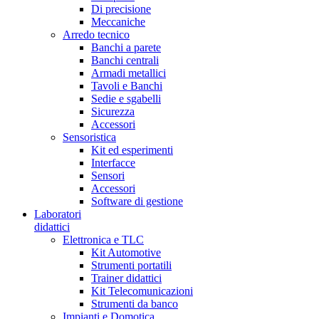
Di precisione
Meccaniche
Arredo tecnico
Banchi a parete
Banchi centrali
Armadi metallici
Tavoli e Banchi
Sedie e sgabelli
Sicurezza
Accessori
Sensoristica
Kit ed esperimenti
Interfacce
Sensori
Accessori
Software di gestione
Laboratori
didattici
Elettronica e TLC
Kit Automotive
Strumenti portatili
Trainer didattici
Kit Telecomunicazioni
Strumenti da banco
Impianti e Domotica