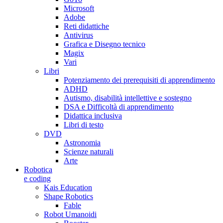
Microsoft
Adobe
Reti didattiche
Antivirus
Grafica e Disegno tecnico
Magix
Vari
Libri
Potenziamento dei prerequisiti di apprendimento
ADHD
Autismo, disabilità intellettive e sostegno
DSA e Difficoltà di apprendimento
Didattica inclusiva
Libri di testo
DVD
Astronomia
Scienze naturali
Arte
Robotica
e coding
Kais Education
Shape Robotics
Fable
Robot Umanoidi