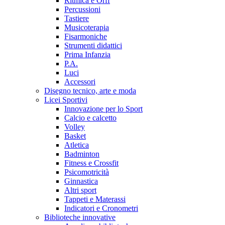
Ritmica e Orff
Percussioni
Tastiere
Musicoterapia
Fisarmoniche
Strumenti didattici
Prima Infanzia
P.A.
Luci
Accessori
Disegno tecnico, arte e moda
Licei Sportivi
Innovazione per lo Sport
Calcio e calcetto
Volley
Basket
Atletica
Badminton
Fitness e Crossfit
Psicomotricità
Ginnastica
Altri sport
Tappeti e Materassi
Indicatori e Cronometri
Biblioteche innovative