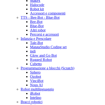
Makex
Halocode
Robot kit
Accessori e componenti
TTS - Bee-Bot - Blue-Bot
Bee-Bot
Blue-Bot
Altri robot
Percorsi e accessori
Infanzia e Prescolare
Tale-Bot
MatataStudio Coding set
indi
Glow and Go Bot
Rugged Robot
Cubetto
Programmazione a blocchi (Scratch)
Sphero
Ozobot
VinciBot
Nous AI
Robot multilinguaggio
iRobot
Intelino
Bracci robotici