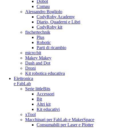
Dobot
Comau
Alessandro Bogliolo
CodyRoby Academy
Diario, Quaderni e Libri
CodyRoby kit
fischertechnik
Plus
Robotic
Parti di ricambio
micro:bit
Makey Makey
Dash and Dot
Droni
Kit robotica educativa
Elettronica
e FabLab
Serie littleBits
Accessori
Bit
Altri kit
Kit educativi
xTool
Macchinari per FabLab e MakerSpace
Consumabili per Laser e Plotter