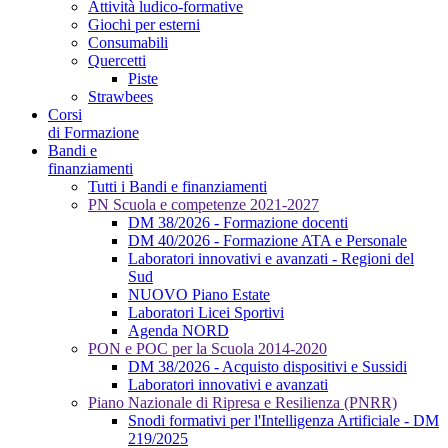
Attività ludico-formative
Giochi per esterni
Consumabili
Quercetti
Piste
Strawbees
Corsi
di Formazione
Bandi e
finanziamenti
Tutti i Bandi e finanziamenti
PN Scuola e competenze 2021-2027
DM 38/2026 - Formazione docenti
DM 40/2026 - Formazione ATA e Personale
Laboratori innovativi e avanzati - Regioni del
Sud
NUOVO Piano Estate
Laboratori Licei Sportivi
Agenda NORD
PON e POC per la Scuola 2014-2020
DM 38/2026 - Acquisto dispositivi e Sussidi
Laboratori innovativi e avanzati
Piano Nazionale di Ripresa e Resilienza (PNRR)
Snodi formativi per l'Intelligenza Artificiale - DM
219/2025