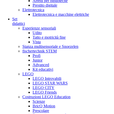
Arredi per biblioteche
Prestito digitale
Elettrotecnica
Elettrotecnica e macchine elettriche
Set
didattici
Esperienze sensoriali
Udito
Tatto e motricità fine
Vista
Stanza multisensoriale e Snoezelen
fischertechnik STEM
Profi
Junior
Advanced
Kit educativi
LEGO
LEGO Introvabili
LEGO STAR WARS
LEGO CITY
LEGO Friends
Costruzioni LEGO Education
Scienze
BricQ Motion
Prescolare