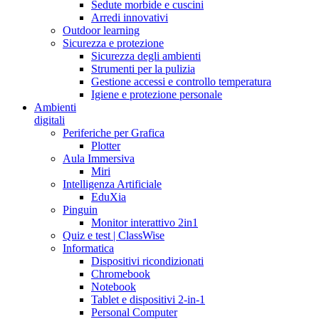
Sedute morbide e cuscini
Arredi innovativi
Outdoor learning
Sicurezza e protezione
Sicurezza degli ambienti
Strumenti per la pulizia
Gestione accessi e controllo temperatura
Igiene e protezione personale
Ambienti
digitali
Periferiche per Grafica
Plotter
Aula Immersiva
Miri
Intelligenza Artificiale
EduXia
Pinguin
Monitor interattivo 2in1
Quiz e test | ClassWise
Informatica
Dispositivi ricondizionati
Chromebook
Notebook
Tablet e dispositivi 2-in-1
Personal Computer