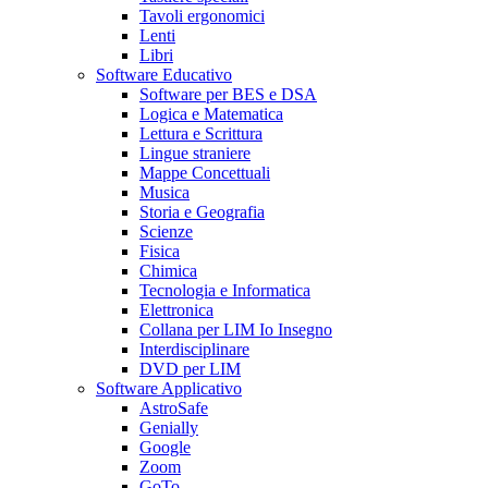
Tavoli ergonomici
Lenti
Libri
Software Educativo
Software per BES e DSA
Logica e Matematica
Lettura e Scrittura
Lingue straniere
Mappe Concettuali
Musica
Storia e Geografia
Scienze
Fisica
Chimica
Tecnologia e Informatica
Elettronica
Collana per LIM Io Insegno
Interdisciplinare
DVD per LIM
Software Applicativo
AstroSafe
Genially
Google
Zoom
GoTo