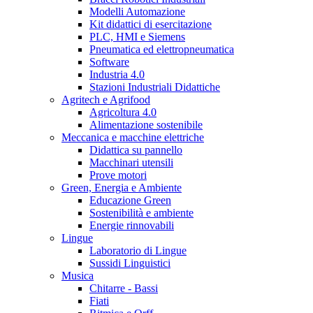
Modelli Automazione
Kit didattici di esercitazione
PLC, HMI e Siemens
Pneumatica ed elettropneumatica
Software
Industria 4.0
Stazioni Industriali Didattiche
Agritech e Agrifood
Agricoltura 4.0
Alimentazione sostenibile
Meccanica e macchine elettriche
Didattica su pannello
Macchinari utensili
Prove motori
Green, Energia e Ambiente
Educazione Green
Sostenibilità e ambiente
Energie rinnovabili
Lingue
Laboratorio di Lingue
Sussidi Linguistici
Musica
Chitarre - Bassi
Fiati