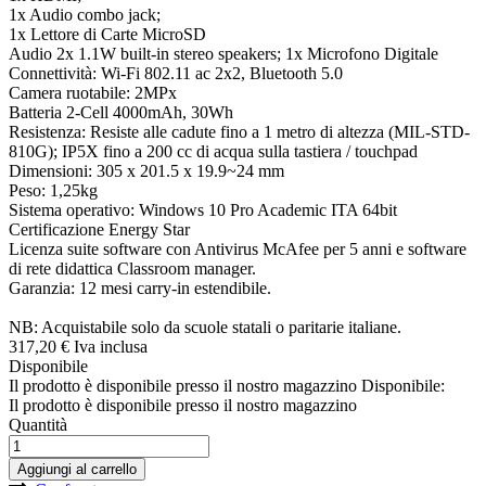
1x Audio combo jack;
1x Lettore di Carte MicroSD
Audio 2x 1.1W built-in stereo speakers; 1x Microfono Digitale
Connettività: Wi-Fi 802.11 ac 2x2, Bluetooth 5.0
Camera ruotabile: 2MPx
Batteria 2-Cell 4000mAh, 30Wh
Resistenza: Resiste alle cadute fino a 1 metro di altezza (MIL-STD-
810G); IP5X fino a 200 cc di acqua sulla tastiera / touchpad
Dimensioni: 305 x 201.5 x 19.9~24 mm
Peso: 1,25kg
Sistema operativo: Windows 10 Pro Academic ITA 64bit
Certificazione Energy Star
Licenza suite software con Antivirus McAfee per 5 anni e software
di rete didattica Classroom manager.
Garanzia: 12 mesi carry-in estendibile.
NB: Acquistabile solo da scuole statali o paritarie italiane.
317,
20
€
Iva inclusa
Disponibile
Il prodotto è disponibile presso il nostro magazzino
Disponibile:
Il prodotto è disponibile presso il nostro magazzino
Quantità
Aggiungi al carrello