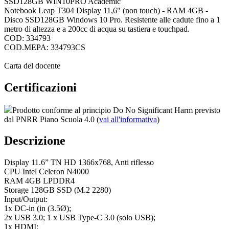
SSD128GB WIN10PRO Academic
Notebook Leap T304 Display 11,6" (non touch) - RAM 4GB -
Disco SSD128GB Windows 10 Pro. Resistente alle cadute fino a 1
metro di altezza e a 200cc di acqua su tastiera e touchpad.
COD: 334793
COD.MEPA: 334793CS
Carta del docente
Certificazioni
Prodotto conforme al principio Do No Significant Harm previsto
dal PNRR Piano Scuola 4.0 (
vai all'informativa
)
Descrizione
Display 11.6” TN HD 1366x768, Anti riflesso
CPU Intel Celeron N4000
RAM 4GB LPDDR4
Storage 128GB SSD (M.2 2280)
Input/Output:
1x DC-in (in (3.5Ø);
2x USB 3.0; 1 x USB Type-C 3.0 (solo USB);
1x HDMI;