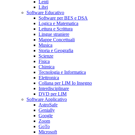
Lenti
Libri
Software Educativo
Software per BES e DSA
Logica e Matematica
Lettura e Scrittura
Lingue straniere
Mappe Concettuali
Musica
Storia e Geografia
Scienze
Fisica
Chimica
Tecnologia e Informatica
Elettronica
Collana per LIM Io Insegno
Interdisciplinare
DVD per LIM
Software Applicativo
AstroSafe
Genially
Google
Zoom
GoTo
Microsoft