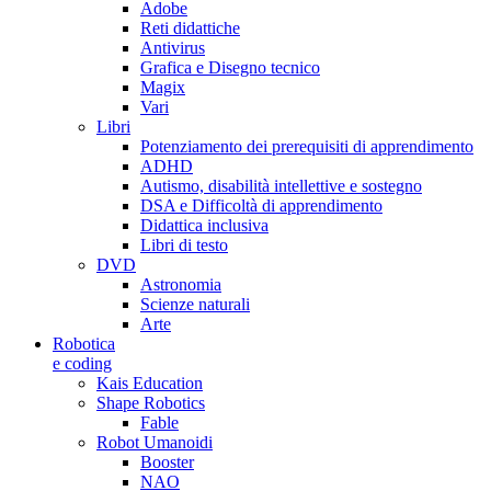
Adobe
Reti didattiche
Antivirus
Grafica e Disegno tecnico
Magix
Vari
Libri
Potenziamento dei prerequisiti di apprendimento
ADHD
Autismo, disabilità intellettive e sostegno
DSA e Difficoltà di apprendimento
Didattica inclusiva
Libri di testo
DVD
Astronomia
Scienze naturali
Arte
Robotica
e coding
Kais Education
Shape Robotics
Fable
Robot Umanoidi
Booster
NAO