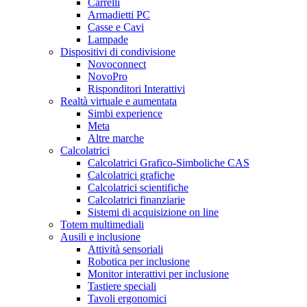
Carrelli
Armadietti PC
Casse e Cavi
Lampade
Dispositivi di condivisione
Novoconnect
NovoPro
Risponditori Interattivi
Realtà virtuale e aumentata
Simbi experience
Meta
Altre marche
Calcolatrici
Calcolatrici Grafico-Simboliche CAS
Calcolatrici grafiche
Calcolatrici scientifiche
Calcolatrici finanziarie
Sistemi di acquisizione on line
Totem multimediali
Ausili e inclusione
Attività sensoriali
Robotica per inclusione
Monitor interattivi per inclusione
Tastiere speciali
Tavoli ergonomici