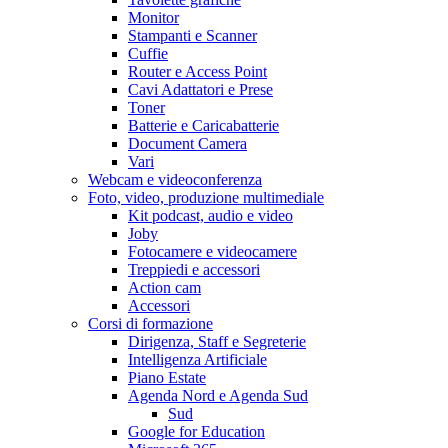
Monitor
Stampanti e Scanner
Cuffie
Router e Access Point
Cavi Adattatori e Prese
Toner
Batterie e Caricabatterie
Document Camera
Vari
Webcam e videoconferenza
Foto, video, produzione multimediale
Kit podcast, audio e video
Joby
Fotocamere e videocamere
Treppiedi e accessori
Action cam
Accessori
Corsi di formazione
Dirigenza, Staff e Segreterie
Intelligenza Artificiale
Piano Estate
Agenda Nord e Agenda Sud
Sud
Google for Education