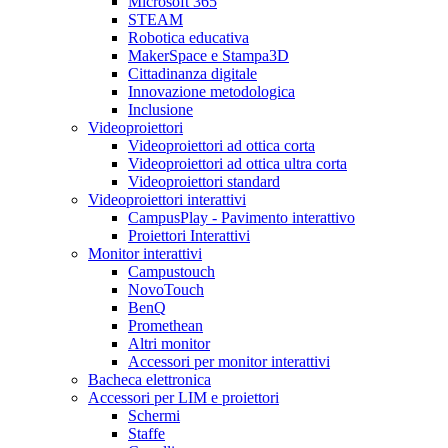
Microsoft 365
STEAM
Robotica educativa
MakerSpace e Stampa3D
Cittadinanza digitale
Innovazione metodologica
Inclusione
Videoproiettori
Videoproiettori ad ottica corta
Videoproiettori ad ottica ultra corta
Videoproiettori standard
Videoproiettori interattivi
CampusPlay - Pavimento interattivo
Proiettori Interattivi
Monitor interattivi
Campustouch
NovoTouch
BenQ
Promethean
Altri monitor
Accessori per monitor interattivi
Bacheca elettronica
Accessori per LIM e proiettori
Schermi
Staffe