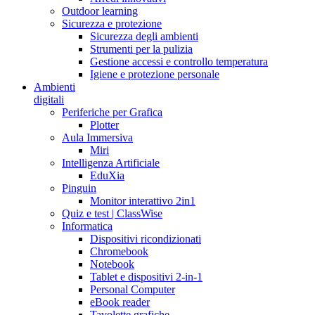
Outdoor learning
Sicurezza e protezione
Sicurezza degli ambienti
Strumenti per la pulizia
Gestione accessi e controllo temperatura
Igiene e protezione personale
Ambienti
digitali
Periferiche per Grafica
Plotter
Aula Immersiva
Miri
Intelligenza Artificiale
EduXia
Pinguin
Monitor interattivo 2in1
Quiz e test | ClassWise
Informatica
Dispositivi ricondizionati
Chromebook
Notebook
Tablet e dispositivi 2-in-1
Personal Computer
eBook reader
Tavolette grafiche