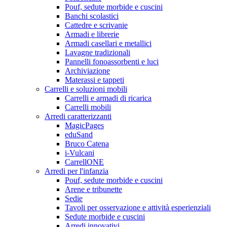
Pouf, sedute morbide e cuscini
Banchi scolastici
Cattedre e scrivanie
Armadi e librerie
Armadi casellari e metallici
Lavagne tradizionali
Pannelli fonoassorbenti e luci
Archiviazione
Materassi e tappeti
Carrelli e soluzioni mobili
Carrelli e armadi di ricarica
Carrelli mobili
Arredi caratterizzanti
MagicPages
eduSand
Bruco Catena
i-Vulcani
CarrellONE
Arredi per l'infanzia
Pouf, sedute morbide e cuscini
Arene e tribunette
Sedie
Tavoli per osservazione e attività esperienziali
Sedute morbide e cuscini
Arredi innovativi