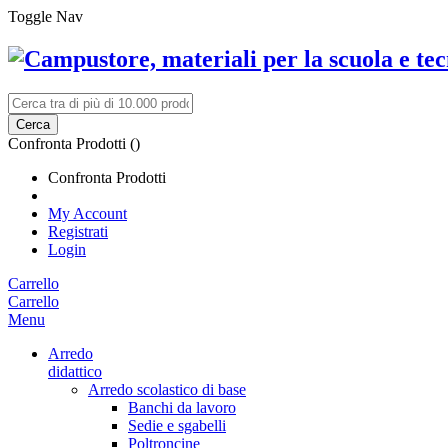
Toggle Nav
Cerca
Confronta Prodotti (
)
Confronta Prodotti
My Account
Registrati
Login
Carrello
Carrello
Menu
Arredo
didattico
Arredo scolastico di base
Banchi da lavoro
Sedie e sgabelli
Poltroncine