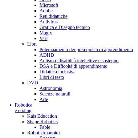
Microsoft
Adobe
Reti didattiche
Antivirus
Grafica e Disegno tecnico
Magix
Vari
Libri
Potenziamento dei prerequisiti di apprendimento
ADHD
Autismo, disabilità intellettive e sostegno
DSA e Difficoltà di apprendimento
Didattica inclusiva
Libri di testo
DVD
Astronomia
Scienze naturali
Arte
Robotica
e coding
Kais Education
Shape Robotics
Fable
Robot Umanoidi