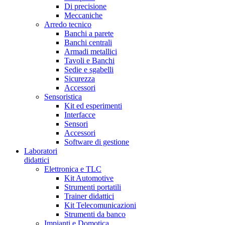
Di precisione
Meccaniche
Arredo tecnico
Banchi a parete
Banchi centrali
Armadi metallici
Tavoli e Banchi
Sedie e sgabelli
Sicurezza
Accessori
Sensoristica
Kit ed esperimenti
Interfacce
Sensori
Accessori
Software di gestione
Laboratori
didattici
Elettronica e TLC
Kit Automotive
Strumenti portatili
Trainer didattici
Kit Telecomunicazioni
Strumenti da banco
Impianti e Domotica