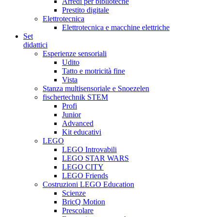
Arredi per biblioteche
Prestito digitale
Elettrotecnica
Elettrotecnica e macchine elettriche
Set
didattici
Esperienze sensoriali
Udito
Tatto e motricità fine
Vista
Stanza multisensoriale e Snoezelen
fischertechnik STEM
Profi
Junior
Advanced
Kit educativi
LEGO
LEGO Introvabili
LEGO STAR WARS
LEGO CITY
LEGO Friends
Costruzioni LEGO Education
Scienze
BricQ Motion
Prescolare