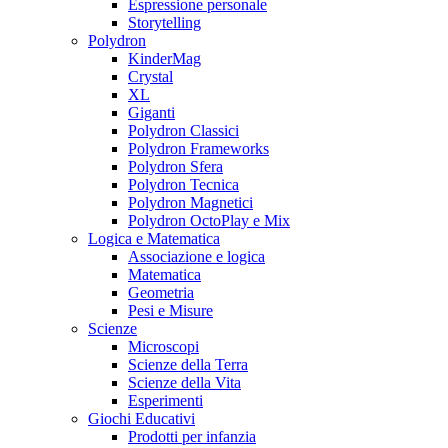
Espressione personale
Storytelling
Polydron
KinderMag
Crystal
XL
Giganti
Polydron Classici
Polydron Frameworks
Polydron Sfera
Polydron Tecnica
Polydron Magnetici
Polydron OctoPlay e Mix
Logica e Matematica
Associazione e logica
Matematica
Geometria
Pesi e Misure
Scienze
Microscopi
Scienze della Terra
Scienze della Vita
Esperimenti
Giochi Educativi
Prodotti per infanzia