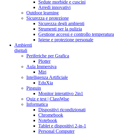
Sedute morbide e cuscini
Arredi innovativi
Outdoor learning
Sicurezza e protezione
Sicurezza degli ambienti
Strumenti per la pulizia
Gestione accessi e controllo temperatura
Igiene e protezione personale
Ambienti
digitali
Periferiche per Grafica
Plotter
Aula Immersiva
Miri
Intelligenza Artificiale
EduXia
Pinguin
Monitor interattivo 2in1
Quiz e test | ClassWise
Informatica
Dispositivi ricondizionati
Chromebook
Notebook
Tablet e dispositivi 2-in-1
Personal Computer