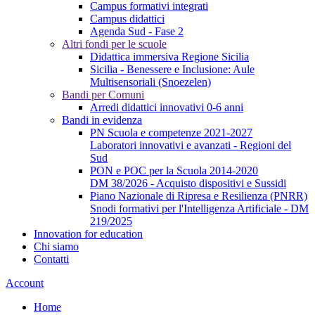
Campus formativi integrati
Campus didattici
Agenda Sud - Fase 2
Altri fondi per le scuole
Didattica immersiva Regione Sicilia
Sicilia - Benessere e Inclusione: Aule
Multisensoriali (Snoezelen)
Bandi per Comuni
Arredi didattici innovativi 0-6 anni
Bandi in evidenza
PN Scuola e competenze 2021-2027
Laboratori innovativi e avanzati - Regioni del
Sud
PON e POC per la Scuola 2014-2020
DM 38/2026 - Acquisto dispositivi e Sussidi
Piano Nazionale di Ripresa e Resilienza (PNRR)
Snodi formativi per l'Intelligenza Artificiale - DM
219/2025
Innovation for education
Chi siamo
Contatti
Account
Home