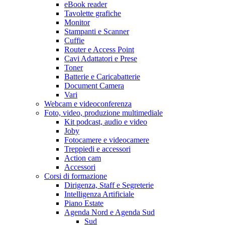
eBook reader
Tavolette grafiche
Monitor
Stampanti e Scanner
Cuffie
Router e Access Point
Cavi Adattatori e Prese
Toner
Batterie e Caricabatterie
Document Camera
Vari
Webcam e videoconferenza
Foto, video, produzione multimediale
Kit podcast, audio e video
Joby
Fotocamere e videocamere
Treppiedi e accessori
Action cam
Accessori
Corsi di formazione
Dirigenza, Staff e Segreterie
Intelligenza Artificiale
Piano Estate
Agenda Nord e Agenda Sud
Sud