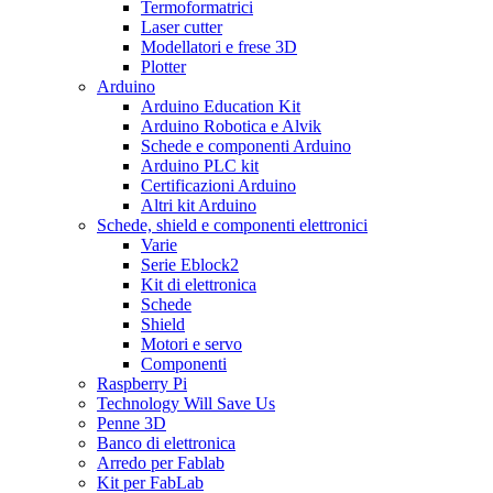
Termoformatrici
Laser cutter
Modellatori e frese 3D
Plotter
Arduino
Arduino Education Kit
Arduino Robotica e Alvik
Schede e componenti Arduino
Arduino PLC kit
Certificazioni Arduino
Altri kit Arduino
Schede, shield e componenti elettronici
Varie
Serie Eblock2
Kit di elettronica
Schede
Shield
Motori e servo
Componenti
Raspberry Pi
Technology Will Save Us
Penne 3D
Banco di elettronica
Arredo per Fablab
Kit per FabLab