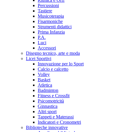
Ritmica e Orff
Percussioni
Tastiere
Musicoterapia
Fisarmoniche
Strumenti didattici
Prima Infanzia
P.A.
Luci
Accessori
Disegno tecnico, arte e moda
Licei Sportivi
Innovazione per lo Sport
Calcio e calcetto
Volley
Basket
Atletica
Badminton
Fitness e Crossfit
Psicomotricità
Ginnastica
Altri sport
Tappeti e Materassi
Indicatori e Cronometri
Biblioteche innovative