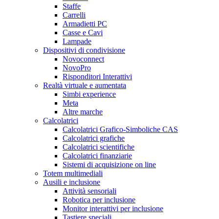
Staffe
Carrelli
Armadietti PC
Casse e Cavi
Lampade
Dispositivi di condivisione
Novoconnect
NovoPro
Risponditori Interattivi
Realtà virtuale e aumentata
Simbi experience
Meta
Altre marche
Calcolatrici
Calcolatrici Grafico-Simboliche CAS
Calcolatrici grafiche
Calcolatrici scientifiche
Calcolatrici finanziarie
Sistemi di acquisizione on line
Totem multimediali
Ausili e inclusione
Attività sensoriali
Robotica per inclusione
Monitor interattivi per inclusione
Tastiere speciali