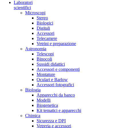
Laboratori
scientifici
Microscopi
Stereo
Biologici
Digitali
Accessori
Telecamere
Vetrini e preparazione
Astronomia
Telescopi
Binocoli
Sussidi didattici
Accessori e componenti
Montature
Oculari e Barlow
Accessori fotografici
Biologia
Apparecchi da banco
Modelli
Biogenetica
Kit tematici e apparecchi
Chimica
Sicurezza e DPI
Vetreria e accessori