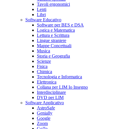
Tavoli ergonomici
Lenti
Libri
Software Educativo
Software per BES e DSA
Logica e Matematica
Lettura e Scrittura
Lingue straniere
Mappe Concettuali
Musica
Storia e Geografia
Scienze
Fisica
Chimica
Tecnologia e Informatica
Elettronica
Collana per LIM Io Insegno
Interdisciplinare
DVD per LIM
Software Applicativo
AstroSafe
Genially
Google
Zoom
GoTo