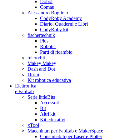
Dobot
Comau
Alessandro Bogliolo
CodyRoby Academy
Diario, Quaderni e Libri
CodyRoby kit
fischertechnik
Plus
Robotic
Parti di ricambio
micro:bit
Makey Makey
Dash and Dot
Droni
Kit robotica educativa
Elettronica
e FabLab
Serie littleBits
Accessori
Bit
Altri kit
Kit educativi
xTool
Macchinari per FabLab e MakerSpace
Consumabili per Laser e Plotter