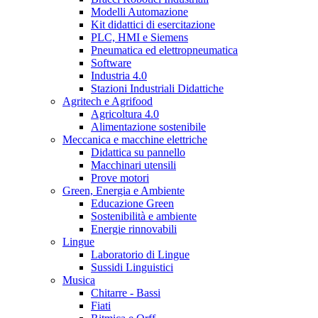
Modelli Automazione
Kit didattici di esercitazione
PLC, HMI e Siemens
Pneumatica ed elettropneumatica
Software
Industria 4.0
Stazioni Industriali Didattiche
Agritech e Agrifood
Agricoltura 4.0
Alimentazione sostenibile
Meccanica e macchine elettriche
Didattica su pannello
Macchinari utensili
Prove motori
Green, Energia e Ambiente
Educazione Green
Sostenibilità e ambiente
Energie rinnovabili
Lingue
Laboratorio di Lingue
Sussidi Linguistici
Musica
Chitarre - Bassi
Fiati