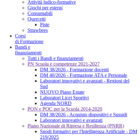
Attività ludico-formative
Giochi per esterni
Consumabili
Quercetti
Piste
Strawbees
Corsi
di Formazione
Bandi e
finanziamenti
Tutti i Bandi e finanziamenti
PN Scuola e competenze 2021-2027
DM 38/2026 - Formazione docenti
DM 40/2026 - Formazione ATA e Personale
Laboratori innovativi e avanzati - Regioni del
Sud
NUOVO Piano Estate
Laboratori Licei Sportivi
Agenda NORD
PON e POC per la Scuola 2014-2020
DM 38/2026 - Acquisto dispositivi e Sussidi
Laboratori innovativi e avanzati
Piano Nazionale di Ripresa e Resilienza (PNRR)
Snodi formativi per l'Intelligenza Artificiale - DM
219/2025