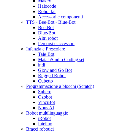
Makex
Halocode
Robot kit
Accessori e componenti
TTS - Bee-Bot - Blue-Bot
Bee-Bot
Blue-Bot
Altri robot
Percorsi e accessori
Infanzia e Prescolare
Tale-Bot
MatataStudio Coding set
indi
Glow and Go Bot
Rugged Robot
Cubetto
Programmazione a blocchi (Scratch)
Sphero
Ozobot
VinciBot
Nous AI
Robot multilinguaggio
iRobot
Intelino
Bracci robotici