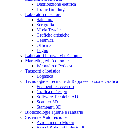
Distribuzione elettrica
Home Building
Laboratori di settore
Saldatura
Serigrafia
Moda Tessile
Grafiche artistiche
Ceramica
Officina
Legno
Laboratori innovativi e Campus
Marketing ed Economica
Webradio e Podcast
Trasporti e logistica
Logistica
Tecnologie e Tecniche di Rappresentazione Grafica
Filamenti e accessori
Grafica e Design
Software Tecnici CAD
Scanner 3D
Stampanti 3D
Biotecnologie agrarie e sanitarie
Sistemi e Automazione
Azionamento Motori
Bracci Robotici Industriali