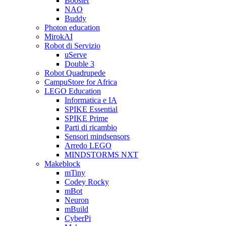
Booster
NAO
Buddy
Photon education
MirokAI
Robot di Servizio
uServe
Double 3
Robot Quadrupede
CampuStore for Africa
LEGO Education
Informatica e IA
SPIKE Essential
SPIKE Prime
Parti di ricambio
Sensori mindsensors
Arredo LEGO
MINDSTORMS NXT
Makeblock
mTiny
Codey Rocky
mBot
Neuron
mBuild
CyberPi