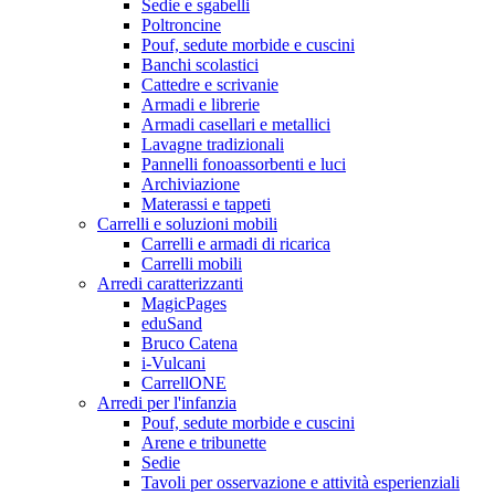
Sedie e sgabelli
Poltroncine
Pouf, sedute morbide e cuscini
Banchi scolastici
Cattedre e scrivanie
Armadi e librerie
Armadi casellari e metallici
Lavagne tradizionali
Pannelli fonoassorbenti e luci
Archiviazione
Materassi e tappeti
Carrelli e soluzioni mobili
Carrelli e armadi di ricarica
Carrelli mobili
Arredi caratterizzanti
MagicPages
eduSand
Bruco Catena
i-Vulcani
CarrellONE
Arredi per l'infanzia
Pouf, sedute morbide e cuscini
Arene e tribunette
Sedie
Tavoli per osservazione e attività esperienziali