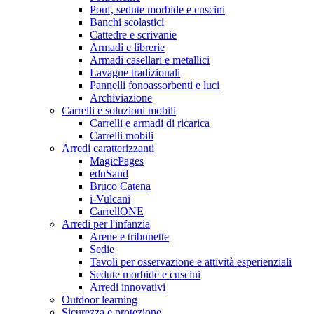
Pouf, sedute morbide e cuscini
Banchi scolastici
Cattedre e scrivanie
Armadi e librerie
Armadi casellari e metallici
Lavagne tradizionali
Pannelli fonoassorbenti e luci
Archiviazione
Carrelli e soluzioni mobili
Carrelli e armadi di ricarica
Carrelli mobili
Arredi caratterizzanti
MagicPages
eduSand
Bruco Catena
i-Vulcani
CarrellONE
Arredi per l'infanzia
Arene e tribunette
Sedie
Tavoli per osservazione e attività esperienziali
Sedute morbide e cuscini
Arredi innovativi
Outdoor learning
Sicurezza e protezione