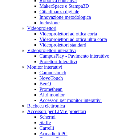
Robotica educativa
MakerSpace e Stampa3D
Cittadinanza digitale
Innovazione metodologica
Inclusione
Videoproiettori
Videoproiettori ad ottica corta
Videoproiettori ad ottica ultra corta
Videoproiettori standard
Videoproiettori interattivi
CampusPlay - Pavimento interattivo
Proiettori Interattivi
Monitor interattivi
Campustouch
NovoTouch
BenQ
Promethean
Altri monitor
Accessori per monitor interattivi
Bacheca elettronica
Accessori per LIM e proiettori
Schermi
Staffe
Carrelli
Armadietti PC