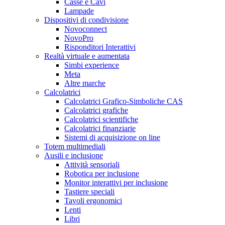
Casse e Cavi
Lampade
Dispositivi di condivisione
Novoconnect
NovoPro
Risponditori Interattivi
Realtà virtuale e aumentata
Simbi experience
Meta
Altre marche
Calcolatrici
Calcolatrici Grafico-Simboliche CAS
Calcolatrici grafiche
Calcolatrici scientifiche
Calcolatrici finanziarie
Sistemi di acquisizione on line
Totem multimediali
Ausili e inclusione
Attività sensoriali
Robotica per inclusione
Monitor interattivi per inclusione
Tastiere speciali
Tavoli ergonomici
Lenti
Libri