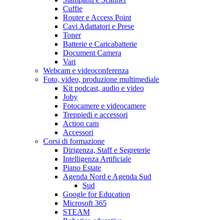
Cuffie
Router e Access Point
Cavi Adattatori e Prese
Toner
Batterie e Caricabatterie
Document Camera
Vari
Webcam e videoconferenza
Foto, video, produzione multimediale
Kit podcast, audio e video
Joby
Fotocamere e videocamere
Treppiedi e accessori
Action cam
Accessori
Corsi di formazione
Dirigenza, Staff e Segreterie
Intelligenza Artificiale
Piano Estate
Agenda Nord e Agenda Sud
Sud
Google for Education
Microsoft 365
STEAM