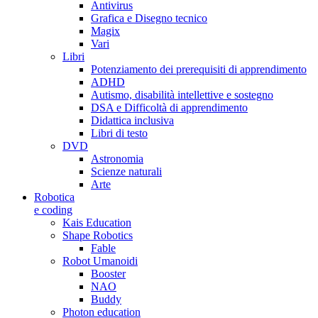
Antivirus
Grafica e Disegno tecnico
Magix
Vari
Libri
Potenziamento dei prerequisiti di apprendimento
ADHD
Autismo, disabilità intellettive e sostegno
DSA e Difficoltà di apprendimento
Didattica inclusiva
Libri di testo
DVD
Astronomia
Scienze naturali
Arte
Robotica
e coding
Kais Education
Shape Robotics
Fable
Robot Umanoidi
Booster
NAO
Buddy
Photon education