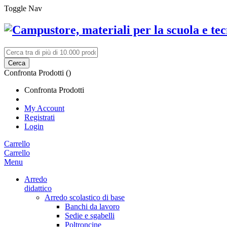
Toggle Nav
Cerca
Confronta Prodotti (
)
Confronta Prodotti
My Account
Registrati
Login
Carrello
Carrello
Menu
Arredo
didattico
Arredo scolastico di base
Banchi da lavoro
Sedie e sgabelli
Poltroncine