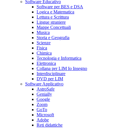
Software Educativo
Software per BES e DSA
Logica e Matematica
Lettura e Scrittura
Lingue straniere
Mappe Concettuali
Musica
Storia e Geografia
Scienze
Fisica
Chimica
Tecnologia e Informatica
Elettronica
Collana per LIM Io Insegno
Interdisciplinare
DVD per LIM
Software Applicativo
AstroSafe
Genially
Google
Zoom
GoTo
Microsoft
Adobe
Reti didattiche