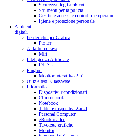
Sicurezza degli ambienti
Strumenti per la pulizia
Gestione accessi e controllo temperatura
Igiene e protezione personale
Ambienti
digitali
Periferiche per Grafica
Plotter
Aula Immersiva
Miri
Intelligenza Artificiale
EduXia
Pinguin
Monitor interattivo 2in1
Quiz e test | ClassWise
Informatica
Dispositivi ricondizionati
Chromebook
Notebook
Tablet e dispositivi 2-in-1
Personal Computer
eBook reader
Tavolette grafiche
Monitor
Stampanti e Scanner