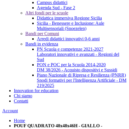
Campus didattici
Agenda Sud - Fase 2
Altri fondi per le scuole
Didattica immersiva Regione Sicilia
Sicilia - Benessere e Inclusione: Aule
Multisensoriali (Snoezelen)
Bandi per Comuni
Arredi didattici innovativi 0-6 anni
Bandi in evidenza
PN Scuola e competenze 2021-2027
Laboratori innovativi e avanzati - Regioni del
Sud
PON e POC per la Scuola 2014-2020
DM 38/2026 - Acquisto dispositivi e Sussidi
Piano Nazionale di Ripresa e Resilienza (PNRR)
Snodi formativi per l'Intelligenza Artificiale - DM
219/2025
Innovation for education
Chi siamo
Contatti
Account
Home
POUF QUADRATO 48x48x46H - GIALLO -