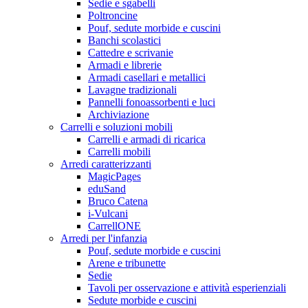
Sedie e sgabelli
Poltroncine
Pouf, sedute morbide e cuscini
Banchi scolastici
Cattedre e scrivanie
Armadi e librerie
Armadi casellari e metallici
Lavagne tradizionali
Pannelli fonoassorbenti e luci
Archiviazione
Carrelli e soluzioni mobili
Carrelli e armadi di ricarica
Carrelli mobili
Arredi caratterizzanti
MagicPages
eduSand
Bruco Catena
i-Vulcani
CarrellONE
Arredi per l'infanzia
Pouf, sedute morbide e cuscini
Arene e tribunette
Sedie
Tavoli per osservazione e attività esperienziali
Sedute morbide e cuscini