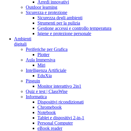
Arredi innovativi
Outdoor learning
Sicurezza e protezione
Sicurezza degli ambienti
Strumenti per la pulizia
Gestione accessi e controllo temperatura
Igiene e protezione personale
Ambienti
digitali
Periferiche per Grafica
Plotter
Aula Immersiva
Miri
Intelligenza Artificiale
EduXia
Pinguin
Monitor interattivo 2in1
Quiz e test | ClassWise
Informatica
Dispositivi ricondizionati
Chromebook
Notebook
Tablet e dispositivi 2-in-1
Personal Computer
eBook reader