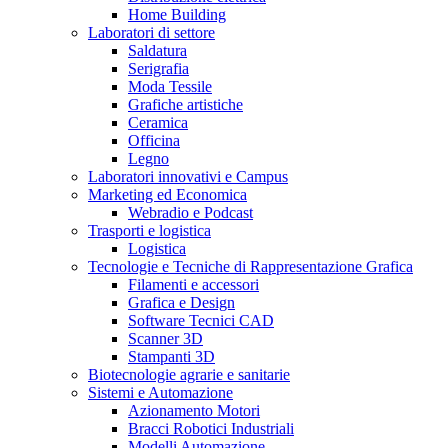
Home Building
Laboratori di settore
Saldatura
Serigrafia
Moda Tessile
Grafiche artistiche
Ceramica
Officina
Legno
Laboratori innovativi e Campus
Marketing ed Economica
Webradio e Podcast
Trasporti e logistica
Logistica
Tecnologie e Tecniche di Rappresentazione Grafica
Filamenti e accessori
Grafica e Design
Software Tecnici CAD
Scanner 3D
Stampanti 3D
Biotecnologie agrarie e sanitarie
Sistemi e Automazione
Azionamento Motori
Bracci Robotici Industriali
Modelli Automazione