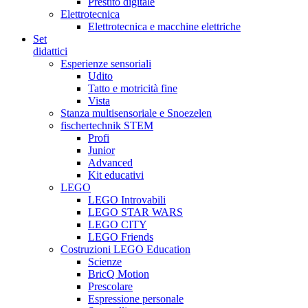
Prestito digitale
Elettrotecnica
Elettrotecnica e macchine elettriche
Set
didattici
Esperienze sensoriali
Udito
Tatto e motricità fine
Vista
Stanza multisensoriale e Snoezelen
fischertechnik STEM
Profi
Junior
Advanced
Kit educativi
LEGO
LEGO Introvabili
LEGO STAR WARS
LEGO CITY
LEGO Friends
Costruzioni LEGO Education
Scienze
BricQ Motion
Prescolare
Espressione personale