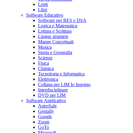
Lenti
Libri
Software Educativo
Software per BES e DSA
Logica e Matematica
Lettura e Scrittura
Lingue straniere
Mappe Concettuali
Musica
Storia e Geografia
Scienze
Fisica
Chimica
Tecnologia e Informatica
Elettronica
Collana per LIM Io Insegno
Interdisciplinare
DVD per LIM
Software Applicativo
AstroSafe
Genially
Google
Zoom
GoTo
Microsoft