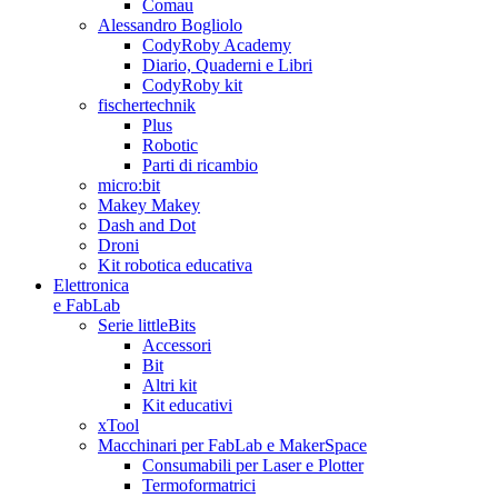
Comau
Alessandro Bogliolo
CodyRoby Academy
Diario, Quaderni e Libri
CodyRoby kit
fischertechnik
Plus
Robotic
Parti di ricambio
micro:bit
Makey Makey
Dash and Dot
Droni
Kit robotica educativa
Elettronica
e FabLab
Serie littleBits
Accessori
Bit
Altri kit
Kit educativi
xTool
Macchinari per FabLab e MakerSpace
Consumabili per Laser e Plotter
Termoformatrici