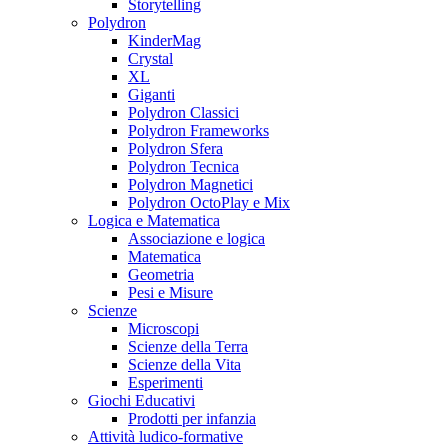
Storytelling
Polydron
KinderMag
Crystal
XL
Giganti
Polydron Classici
Polydron Frameworks
Polydron Sfera
Polydron Tecnica
Polydron Magnetici
Polydron OctoPlay e Mix
Logica e Matematica
Associazione e logica
Matematica
Geometria
Pesi e Misure
Scienze
Microscopi
Scienze della Terra
Scienze della Vita
Esperimenti
Giochi Educativi
Prodotti per infanzia
Attività ludico-formative