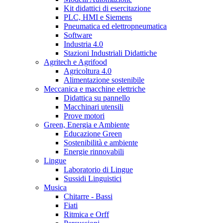
Kit didattici di esercitazione
PLC, HMI e Siemens
Pneumatica ed elettropneumatica
Software
Industria 4.0
Stazioni Industriali Didattiche
Agritech e Agrifood
Agricoltura 4.0
Alimentazione sostenibile
Meccanica e macchine elettriche
Didattica su pannello
Macchinari utensili
Prove motori
Green, Energia e Ambiente
Educazione Green
Sostenibilità e ambiente
Energie rinnovabili
Lingue
Laboratorio di Lingue
Sussidi Linguistici
Musica
Chitarre - Bassi
Fiati
Ritmica e Orff