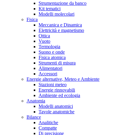
Strumentazione da banco
Kit tematici
Modelli molecolari
Fisica
Meccanica e Dinamica
Elettricità e magnetismo
Ottica
Vuoto
Termologia
Suono e onde
Fisica atomica
Strumenti di misura
Alimentatori
Accessori
Energie alternative, Meteo e Ambiente
Stazioni meteo
Energie rinnovabili
Ambiente ed ecologia
Anatomia
Modelli anatomici
Tavole anatomiche
Bilance
Analitiche
Compatte
Di precisione