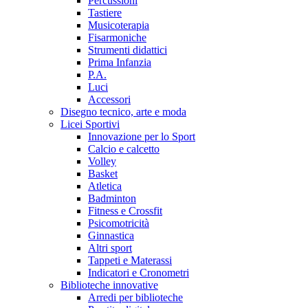
Percussioni
Tastiere
Musicoterapia
Fisarmoniche
Strumenti didattici
Prima Infanzia
P.A.
Luci
Accessori
Disegno tecnico, arte e moda
Licei Sportivi
Innovazione per lo Sport
Calcio e calcetto
Volley
Basket
Atletica
Badminton
Fitness e Crossfit
Psicomotricità
Ginnastica
Altri sport
Tappeti e Materassi
Indicatori e Cronometri
Biblioteche innovative
Arredi per biblioteche