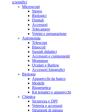
scientifici
Microscopi
Stereo
Biologici
Digitali
Accessori
Telecamere
Vetrini e preparazione
Astronomia
Telescopi
Binocoli
Sussidi didattici
Accessori e componenti
Montature
Oculari e Barlow
Accessori fotografici
Biologia
Apparecchi da banco
Modelli
Biogenetica
Kit tematici e apparecchi
Chimica
Sicurezza e DPI
Vetreria e accessori
Strumenti di misura