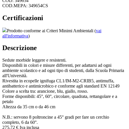
COD: 349654
COD.MEPA: 349654CS
Certificazioni
Prodotto conforme ai Criteri Minimi Ambientali (
vai
all'informativa
)
Descrizione
Sedute morbide leggere e resistenti.
Disponibili in colori e misure differenti, per adattarsi ad ogni
ambiente scolastico e ad ogni tipo di studenti, dalla Scuola Primaria
all'Università.
Rivestita in ecopelle ignifuga CL1/IM-M2-CRIB5, antimuffa,
antibatterico e antimicrobico e conforme agli standard EN 12149
Colore a scelta tra: arancione, blu, giallo, rosso.
Forme disponibili: 45°, 60°, circolare, quadrata, rettangolare e a
petalo
Altezza da 35 cm o da 46 cm
N.B.: servono 8 poltroncine a 45° gradi per fare un cerchio
completo, 6 da 60°.
275,
72
€
Iva inclusa