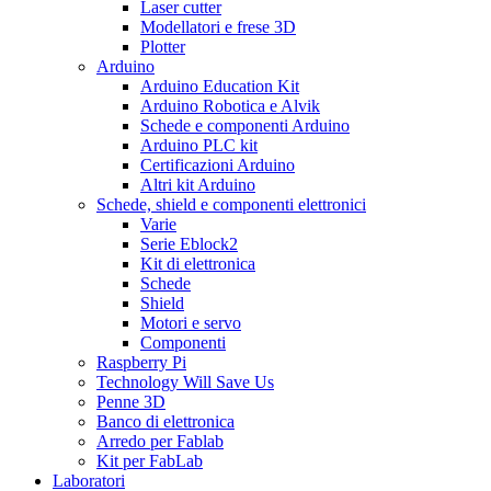
Laser cutter
Modellatori e frese 3D
Plotter
Arduino
Arduino Education Kit
Arduino Robotica e Alvik
Schede e componenti Arduino
Arduino PLC kit
Certificazioni Arduino
Altri kit Arduino
Schede, shield e componenti elettronici
Varie
Serie Eblock2
Kit di elettronica
Schede
Shield
Motori e servo
Componenti
Raspberry Pi
Technology Will Save Us
Penne 3D
Banco di elettronica
Arredo per Fablab
Kit per FabLab
Laboratori