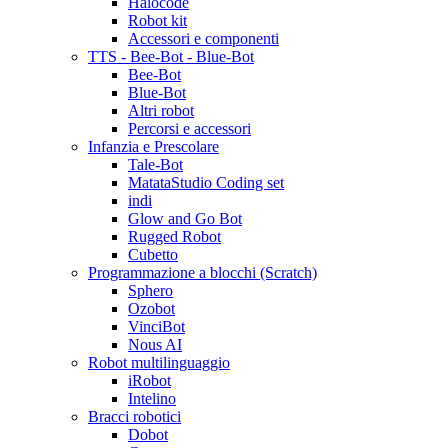
Halocode
Robot kit
Accessori e componenti
TTS - Bee-Bot - Blue-Bot
Bee-Bot
Blue-Bot
Altri robot
Percorsi e accessori
Infanzia e Prescolare
Tale-Bot
MatataStudio Coding set
indi
Glow and Go Bot
Rugged Robot
Cubetto
Programmazione a blocchi (Scratch)
Sphero
Ozobot
VinciBot
Nous AI
Robot multilinguaggio
iRobot
Intelino
Bracci robotici
Dobot