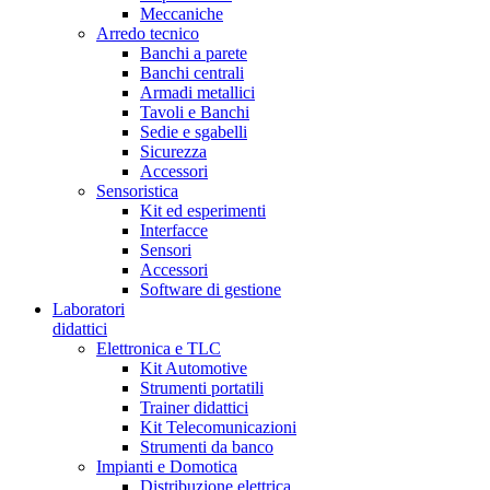
Meccaniche
Arredo tecnico
Banchi a parete
Banchi centrali
Armadi metallici
Tavoli e Banchi
Sedie e sgabelli
Sicurezza
Accessori
Sensoristica
Kit ed esperimenti
Interfacce
Sensori
Accessori
Software di gestione
Laboratori
didattici
Elettronica e TLC
Kit Automotive
Strumenti portatili
Trainer didattici
Kit Telecomunicazioni
Strumenti da banco
Impianti e Domotica
Distribuzione elettrica