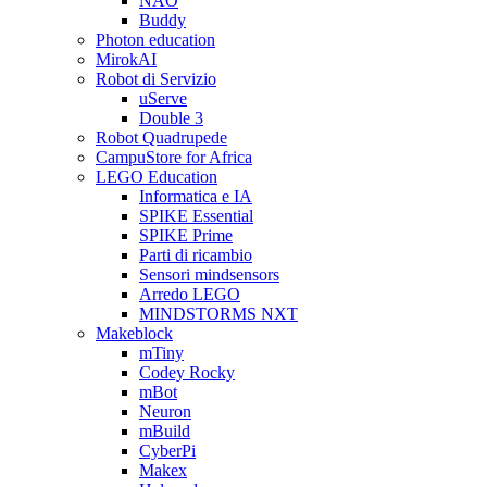
NAO
Buddy
Photon education
MirokAI
Robot di Servizio
uServe
Double 3
Robot Quadrupede
CampuStore for Africa
LEGO Education
Informatica e IA
SPIKE Essential
SPIKE Prime
Parti di ricambio
Sensori mindsensors
Arredo LEGO
MINDSTORMS NXT
Makeblock
mTiny
Codey Rocky
mBot
Neuron
mBuild
CyberPi
Makex