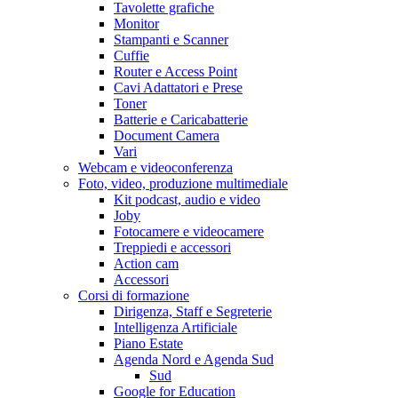
Tavolette grafiche
Monitor
Stampanti e Scanner
Cuffie
Router e Access Point
Cavi Adattatori e Prese
Toner
Batterie e Caricabatterie
Document Camera
Vari
Webcam e videoconferenza
Foto, video, produzione multimediale
Kit podcast, audio e video
Joby
Fotocamere e videocamere
Treppiedi e accessori
Action cam
Accessori
Corsi di formazione
Dirigenza, Staff e Segreterie
Intelligenza Artificiale
Piano Estate
Agenda Nord e Agenda Sud
Sud
Google for Education