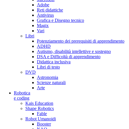
Adobe
Reti didattiche
Antivirus
Grafica e Disegno tecnico
Magix
Vari
Libri
Potenziamento dei prerequisiti di apprendimento
ADHD
Autismo, disabilità intellettive e sostegno
DSA e Difficoltà di apprendimento
Didattica inclusiva
Libri di testo
DVD
Astronomia
Scienze naturali
Arte
Robotica
e coding
Kais Education
Shape Robotics
Fable
Robot Umanoidi
Booster