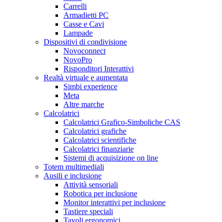
Carrelli
Armadietti PC
Casse e Cavi
Lampade
Dispositivi di condivisione
Novoconnect
NovoPro
Risponditori Interattivi
Realtà virtuale e aumentata
Simbi experience
Meta
Altre marche
Calcolatrici
Calcolatrici Grafico-Simboliche CAS
Calcolatrici grafiche
Calcolatrici scientifiche
Calcolatrici finanziarie
Sistemi di acquisizione on line
Totem multimediali
Ausili e inclusione
Attività sensoriali
Robotica per inclusione
Monitor interattivi per inclusione
Tastiere speciali
Tavoli ergonomici