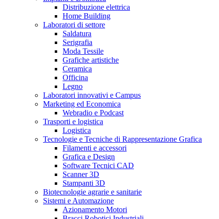
Distribuzione elettrica
Home Building
Laboratori di settore
Saldatura
Serigrafia
Moda Tessile
Grafiche artistiche
Ceramica
Officina
Legno
Laboratori innovativi e Campus
Marketing ed Economica
Webradio e Podcast
Trasporti e logistica
Logistica
Tecnologie e Tecniche di Rappresentazione Grafica
Filamenti e accessori
Grafica e Design
Software Tecnici CAD
Scanner 3D
Stampanti 3D
Biotecnologie agrarie e sanitarie
Sistemi e Automazione
Azionamento Motori
Bracci Robotici Industriali