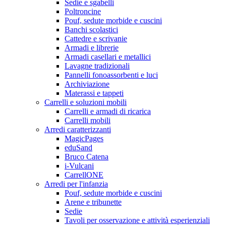
Sedie e sgabelli
Poltroncine
Pouf, sedute morbide e cuscini
Banchi scolastici
Cattedre e scrivanie
Armadi e librerie
Armadi casellari e metallici
Lavagne tradizionali
Pannelli fonoassorbenti e luci
Archiviazione
Materassi e tappeti
Carrelli e soluzioni mobili
Carrelli e armadi di ricarica
Carrelli mobili
Arredi caratterizzanti
MagicPages
eduSand
Bruco Catena
i-Vulcani
CarrellONE
Arredi per l'infanzia
Pouf, sedute morbide e cuscini
Arene e tribunette
Sedie
Tavoli per osservazione e attività esperienziali