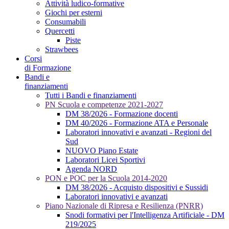
Attività ludico-formative
Giochi per esterni
Consumabili
Quercetti
Piste
Strawbees
Corsi
di Formazione
Bandi e
finanziamenti
Tutti i Bandi e finanziamenti
PN Scuola e competenze 2021-2027
DM 38/2026 - Formazione docenti
DM 40/2026 - Formazione ATA e Personale
Laboratori innovativi e avanzati - Regioni del
Sud
NUOVO Piano Estate
Laboratori Licei Sportivi
Agenda NORD
PON e POC per la Scuola 2014-2020
DM 38/2026 - Acquisto dispositivi e Sussidi
Laboratori innovativi e avanzati
Piano Nazionale di Ripresa e Resilienza (PNRR)
Snodi formativi per l'Intelligenza Artificiale - DM
219/2025