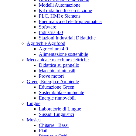
Modelli Automazione
Kit didattici di esercitazione
PLC, HMI e Siemens
Pneumatica ed elettropneumatica
Software
Industria 4.0
Stazioni Industriali Didattiche
Agritech e Agrifood
Agricoltura 4.0
Alimentazione sostenibile
Meccanica e macchine elettriche
Didattica su pannello
Macchinari utensili
Prove motori
Green, Energia e Ambiente
Educazione Green
Sostenibilità e ambiente
Energie rinnovabili
Lingue
Laboratorio di Lingue
Sussidi Linguistici
Musica
Chitarre - Bassi
Fiati