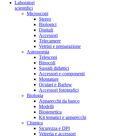
Laboratori
scientifici
Microscopi
Stereo
Biologici
Digitali
Accessori
Telecamere
Vetrini e preparazione
Astronomia
Telescopi
Binocoli
Sussidi didattici
Accessori e componenti
Montature
Oculari e Barlow
Accessori fotografici
Biologia
Apparecchi da banco
Modelli
Biogenetica
Kit tematici e apparecchi
Chimica
Sicurezza e DPI
Vetreria e accessori