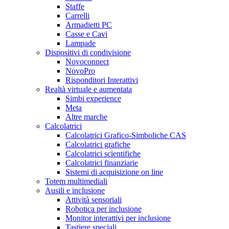
Staffe
Carrelli
Armadietti PC
Casse e Cavi
Lampade
Dispositivi di condivisione
Novoconnect
NovoPro
Risponditori Interattivi
Realtà virtuale e aumentata
Simbi experience
Meta
Altre marche
Calcolatrici
Calcolatrici Grafico-Simboliche CAS
Calcolatrici grafiche
Calcolatrici scientifiche
Calcolatrici finanziarie
Sistemi di acquisizione on line
Totem multimediali
Ausili e inclusione
Attività sensoriali
Robotica per inclusione
Monitor interattivi per inclusione
Tastiere speciali