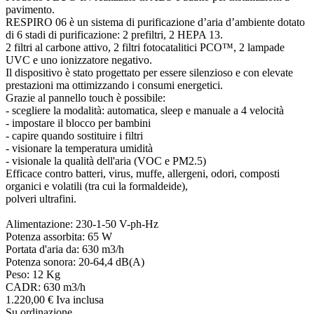
pavimento.
RESPIRO 06 è un sistema di purificazione d’aria d’ambiente dotato
di 6 stadi di purificazione: 2 prefiltri, 2 HEPA 13.
2 filtri al carbone attivo, 2 filtri fotocatalitici PCO™, 2 lampade
UVC e uno ionizzatore negativo.
Il dispositivo è stato progettato per essere silenzioso e con elevate
prestazioni ma ottimizzando i consumi energetici.
Grazie al pannello touch è possibile:
- scegliere la modalità: automatica, sleep e manuale a 4 velocità
- impostare il blocco per bambini
- capire quando sostituire i filtri
- visionare la temperatura umidità
- visionale la qualità dell'aria (VOC e PM2.5)
Efficace contro batteri, virus, muffe, allergeni, odori, composti
organici e volatili (tra cui la formaldeide),
polveri ultrafini.
Alimentazione: 230-1-50 V-ph-Hz
Potenza assorbita: 65 W
Portata d'aria da: 630 m3/h
Potenza sonora: 20-64,4 dB(A)
Peso: 12 Kg
CADR: 630 m3/h
1.220,
00
€
Iva inclusa
Su ordinazione