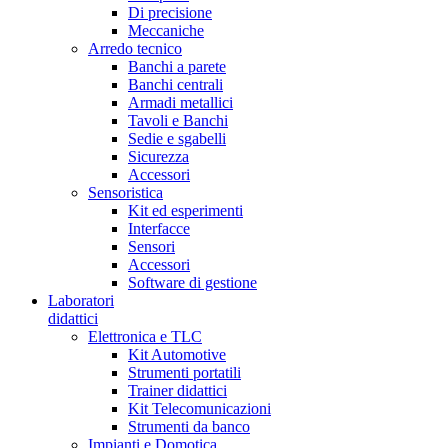
Di precisione
Meccaniche
Arredo tecnico
Banchi a parete
Banchi centrali
Armadi metallici
Tavoli e Banchi
Sedie e sgabelli
Sicurezza
Accessori
Sensoristica
Kit ed esperimenti
Interfacce
Sensori
Accessori
Software di gestione
Laboratori
didattici
Elettronica e TLC
Kit Automotive
Strumenti portatili
Trainer didattici
Kit Telecomunicazioni
Strumenti da banco
Impianti e Domotica