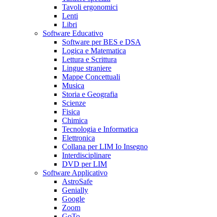
Tavoli ergonomici
Lenti
Libri
Software Educativo
Software per BES e DSA
Logica e Matematica
Lettura e Scrittura
Lingue straniere
Mappe Concettuali
Musica
Storia e Geografia
Scienze
Fisica
Chimica
Tecnologia e Informatica
Elettronica
Collana per LIM Io Insegno
Interdisciplinare
DVD per LIM
Software Applicativo
AstroSafe
Genially
Google
Zoom
GoTo