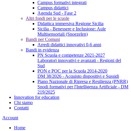
Campus formativi integrati
Campus didattici
Agenda Sud - Fase 2
Altri fondi per le scuole
Didattica immersiva Regione Sicilia
Sicilia - Benessere e Inclusione: Aule
Multisensoriali (Snoezelen)
Bandi per Comuni
Arredi didattici innovativi 0-6 anni
Bandi in evidenza
PN Scuola e competenze 2021-2027
Laboratori innovativi e avanzati - Regioni del
Sud
PON e POC per la Scuola 2014-2020
DM 38/2026 - Acquisto dispositivi e Sussidi
Piano Nazionale di Ripresa e Resilienza (PNRR)
Snodi formativi per l'Intelligenza Artificiale - DM
219/2025
Innovation for education
Chi siamo
Contatti
Account
Home