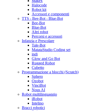
Makex
Halocode
Robot kit
Accessori e componenti
TTS - Bee-Bot - Blue-Bot
Bee-Bot
Blue-Bot
Altri robot
Percorsi e accessori
Infanzia e Prescolare
Tale-Bot
MatataStudio Coding set
indi
Glow and Go Bot
Rugged Robot
Cubetto
Programmazione a blocchi (Scratch)
Sphero
Ozobot
VinciBot
Nous AI
Robot multilinguaggio
iRobot
Intelino
Bracci robotici