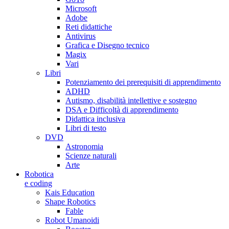
Microsoft
Adobe
Reti didattiche
Antivirus
Grafica e Disegno tecnico
Magix
Vari
Libri
Potenziamento dei prerequisiti di apprendimento
ADHD
Autismo, disabilità intellettive e sostegno
DSA e Difficoltà di apprendimento
Didattica inclusiva
Libri di testo
DVD
Astronomia
Scienze naturali
Arte
Robotica
e coding
Kais Education
Shape Robotics
Fable
Robot Umanoidi