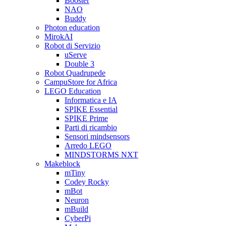
Booster
NAO
Buddy
Photon education
MirokAI
Robot di Servizio
uServe
Double 3
Robot Quadrupede
CampuStore for Africa
LEGO Education
Informatica e IA
SPIKE Essential
SPIKE Prime
Parti di ricambio
Sensori mindsensors
Arredo LEGO
MINDSTORMS NXT
Makeblock
mTiny
Codey Rocky
mBot
Neuron
mBuild
CyberPi