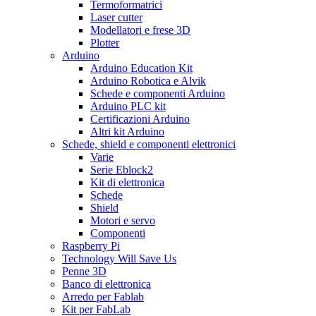
Termoformatrici
Laser cutter
Modellatori e frese 3D
Plotter
Arduino
Arduino Education Kit
Arduino Robotica e Alvik
Schede e componenti Arduino
Arduino PLC kit
Certificazioni Arduino
Altri kit Arduino
Schede, shield e componenti elettronici
Varie
Serie Eblock2
Kit di elettronica
Schede
Shield
Motori e servo
Componenti
Raspberry Pi
Technology Will Save Us
Penne 3D
Banco di elettronica
Arredo per Fablab
Kit per FabLab