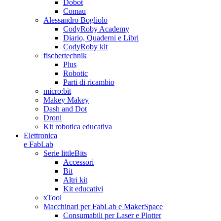
Dobot
Comau
Alessandro Bogliolo
CodyRoby Academy
Diario, Quaderni e Libri
CodyRoby kit
fischertechnik
Plus
Robotic
Parti di ricambio
micro:bit
Makey Makey
Dash and Dot
Droni
Kit robotica educativa
Elettronica
e FabLab
Serie littleBits
Accessori
Bit
Altri kit
Kit educativi
xTool
Macchinari per FabLab e MakerSpace
Consumabili per Laser e Plotter