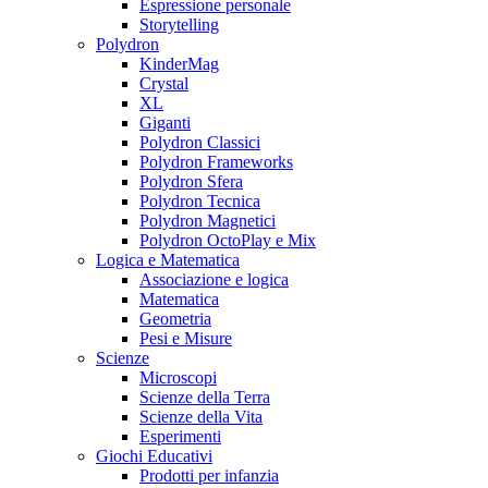
Espressione personale
Storytelling
Polydron
KinderMag
Crystal
XL
Giganti
Polydron Classici
Polydron Frameworks
Polydron Sfera
Polydron Tecnica
Polydron Magnetici
Polydron OctoPlay e Mix
Logica e Matematica
Associazione e logica
Matematica
Geometria
Pesi e Misure
Scienze
Microscopi
Scienze della Terra
Scienze della Vita
Esperimenti
Giochi Educativi
Prodotti per infanzia