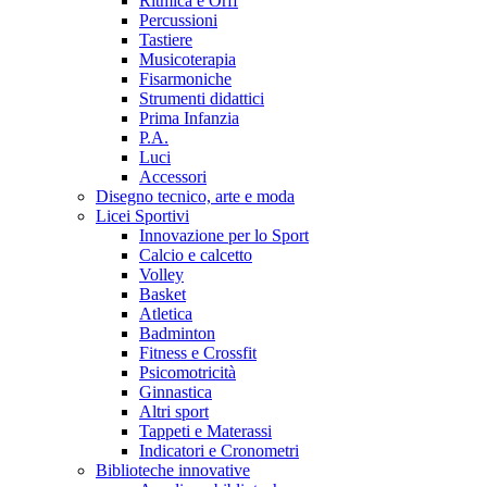
Ritmica e Orff
Percussioni
Tastiere
Musicoterapia
Fisarmoniche
Strumenti didattici
Prima Infanzia
P.A.
Luci
Accessori
Disegno tecnico, arte e moda
Licei Sportivi
Innovazione per lo Sport
Calcio e calcetto
Volley
Basket
Atletica
Badminton
Fitness e Crossfit
Psicomotricità
Ginnastica
Altri sport
Tappeti e Materassi
Indicatori e Cronometri
Biblioteche innovative