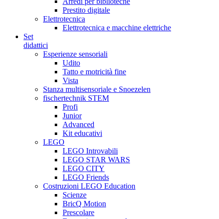
Arredi per biblioteche
Prestito digitale
Elettrotecnica
Elettrotecnica e macchine elettriche
Set
didattici
Esperienze sensoriali
Udito
Tatto e motricità fine
Vista
Stanza multisensoriale e Snoezelen
fischertechnik STEM
Profi
Junior
Advanced
Kit educativi
LEGO
LEGO Introvabili
LEGO STAR WARS
LEGO CITY
LEGO Friends
Costruzioni LEGO Education
Scienze
BricQ Motion
Prescolare