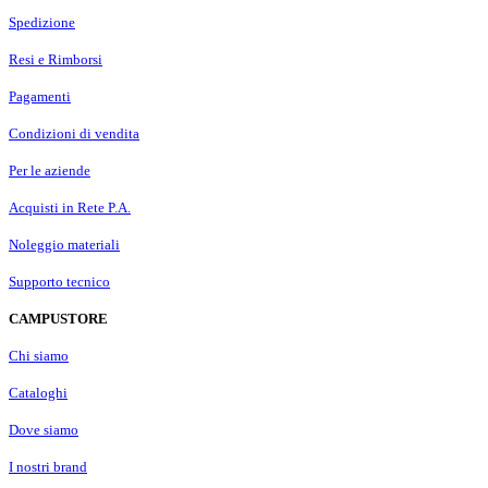
Spedizione
Resi e Rimborsi
Pagamenti
Condizioni di vendita
Per le aziende
Acquisti in Rete P.A.
Noleggio materiali
Supporto tecnico
CAMPUSTORE
Chi siamo
Cataloghi
Dove siamo
I nostri brand