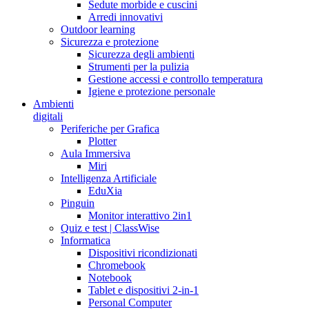
Sedute morbide e cuscini
Arredi innovativi
Outdoor learning
Sicurezza e protezione
Sicurezza degli ambienti
Strumenti per la pulizia
Gestione accessi e controllo temperatura
Igiene e protezione personale
Ambienti
digitali
Periferiche per Grafica
Plotter
Aula Immersiva
Miri
Intelligenza Artificiale
EduXia
Pinguin
Monitor interattivo 2in1
Quiz e test | ClassWise
Informatica
Dispositivi ricondizionati
Chromebook
Notebook
Tablet e dispositivi 2-in-1
Personal Computer