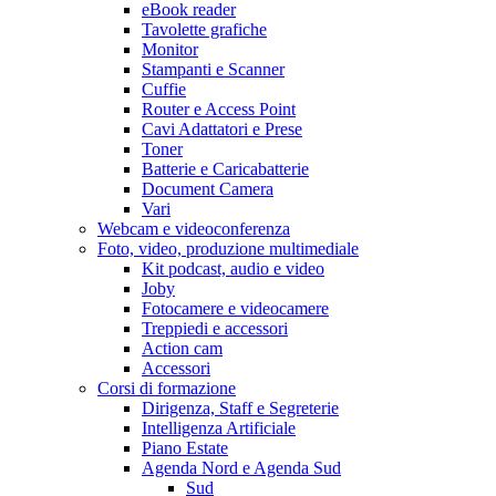
eBook reader
Tavolette grafiche
Monitor
Stampanti e Scanner
Cuffie
Router e Access Point
Cavi Adattatori e Prese
Toner
Batterie e Caricabatterie
Document Camera
Vari
Webcam e videoconferenza
Foto, video, produzione multimediale
Kit podcast, audio e video
Joby
Fotocamere e videocamere
Treppiedi e accessori
Action cam
Accessori
Corsi di formazione
Dirigenza, Staff e Segreterie
Intelligenza Artificiale
Piano Estate
Agenda Nord e Agenda Sud
Sud