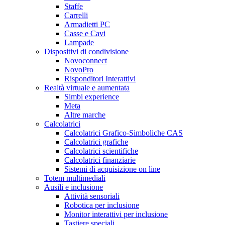
Staffe
Carrelli
Armadietti PC
Casse e Cavi
Lampade
Dispositivi di condivisione
Novoconnect
NovoPro
Risponditori Interattivi
Realtà virtuale e aumentata
Simbi experience
Meta
Altre marche
Calcolatrici
Calcolatrici Grafico-Simboliche CAS
Calcolatrici grafiche
Calcolatrici scientifiche
Calcolatrici finanziarie
Sistemi di acquisizione on line
Totem multimediali
Ausili e inclusione
Attività sensoriali
Robotica per inclusione
Monitor interattivi per inclusione
Tastiere speciali