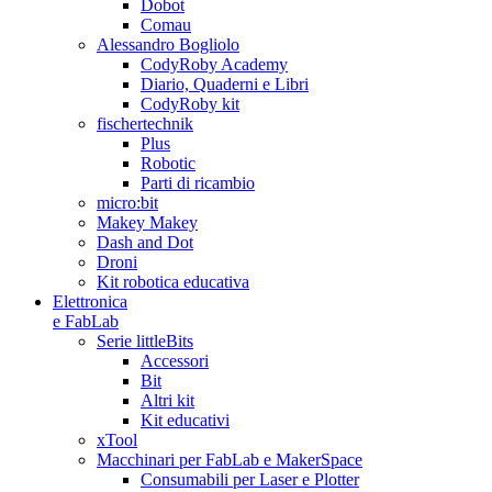
Dobot
Comau
Alessandro Bogliolo
CodyRoby Academy
Diario, Quaderni e Libri
CodyRoby kit
fischertechnik
Plus
Robotic
Parti di ricambio
micro:bit
Makey Makey
Dash and Dot
Droni
Kit robotica educativa
Elettronica
e FabLab
Serie littleBits
Accessori
Bit
Altri kit
Kit educativi
xTool
Macchinari per FabLab e MakerSpace
Consumabili per Laser e Plotter