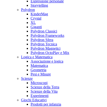
Espressione personale
Storytelling
Polydron
KinderMag
Crystal
XL
Giganti
Polydron Classici
Polydron Frameworks
Polydron Sfera
Polydron Tecnica
Polydron Magnetici
Polydron OctoPlay e Mix
Logica e Matematica
Associazione e logica
Matematica
Geometria
Pesi e Misure
Scienze
Microscopi
Scienze della Terra
Scienze della Vita
Esperimenti
Giochi Educativi
Prodotti per infanzia