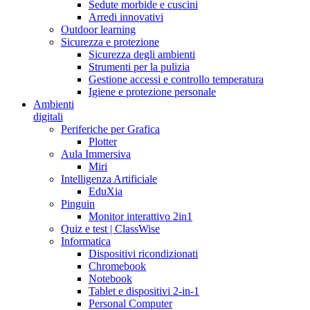
Sedute morbide e cuscini
Arredi innovativi
Outdoor learning
Sicurezza e protezione
Sicurezza degli ambienti
Strumenti per la pulizia
Gestione accessi e controllo temperatura
Igiene e protezione personale
Ambienti
digitali
Periferiche per Grafica
Plotter
Aula Immersiva
Miri
Intelligenza Artificiale
EduXia
Pinguin
Monitor interattivo 2in1
Quiz e test | ClassWise
Informatica
Dispositivi ricondizionati
Chromebook
Notebook
Tablet e dispositivi 2-in-1
Personal Computer