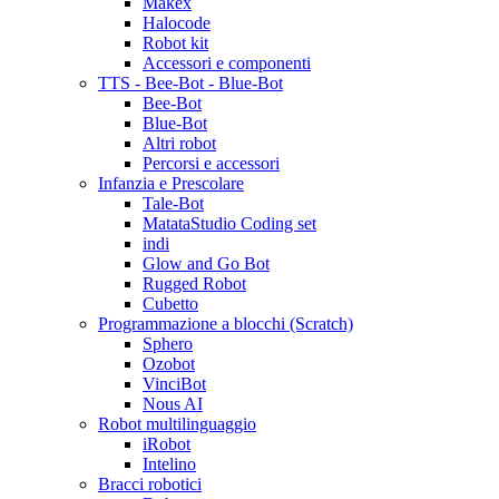
Makex
Halocode
Robot kit
Accessori e componenti
TTS - Bee-Bot - Blue-Bot
Bee-Bot
Blue-Bot
Altri robot
Percorsi e accessori
Infanzia e Prescolare
Tale-Bot
MatataStudio Coding set
indi
Glow and Go Bot
Rugged Robot
Cubetto
Programmazione a blocchi (Scratch)
Sphero
Ozobot
VinciBot
Nous AI
Robot multilinguaggio
iRobot
Intelino
Bracci robotici