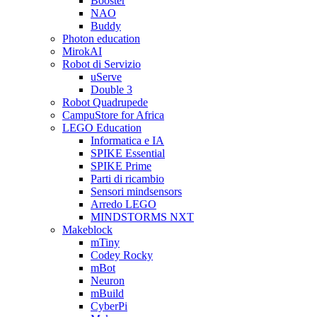
Booster
NAO
Buddy
Photon education
MirokAI
Robot di Servizio
uServe
Double 3
Robot Quadrupede
CampuStore for Africa
LEGO Education
Informatica e IA
SPIKE Essential
SPIKE Prime
Parti di ricambio
Sensori mindsensors
Arredo LEGO
MINDSTORMS NXT
Makeblock
mTiny
Codey Rocky
mBot
Neuron
mBuild
CyberPi