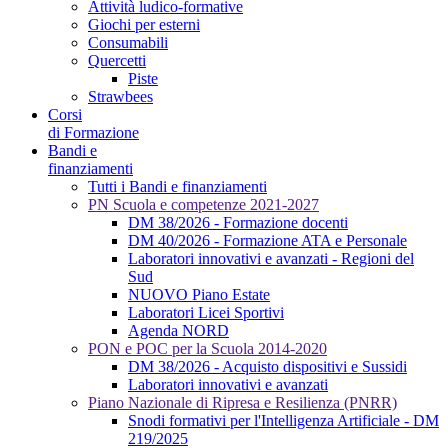
Attività ludico-formative
Giochi per esterni
Consumabili
Quercetti
Piste
Strawbees
Corsi
di Formazione
Bandi e
finanziamenti
Tutti i Bandi e finanziamenti
PN Scuola e competenze 2021-2027
DM 38/2026 - Formazione docenti
DM 40/2026 - Formazione ATA e Personale
Laboratori innovativi e avanzati - Regioni del
Sud
NUOVO Piano Estate
Laboratori Licei Sportivi
Agenda NORD
PON e POC per la Scuola 2014-2020
DM 38/2026 - Acquisto dispositivi e Sussidi
Laboratori innovativi e avanzati
Piano Nazionale di Ripresa e Resilienza (PNRR)
Snodi formativi per l'Intelligenza Artificiale - DM
219/2025