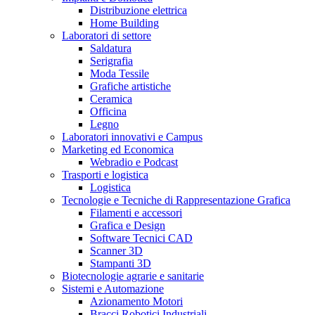
Distribuzione elettrica
Home Building
Laboratori di settore
Saldatura
Serigrafia
Moda Tessile
Grafiche artistiche
Ceramica
Officina
Legno
Laboratori innovativi e Campus
Marketing ed Economica
Webradio e Podcast
Trasporti e logistica
Logistica
Tecnologie e Tecniche di Rappresentazione Grafica
Filamenti e accessori
Grafica e Design
Software Tecnici CAD
Scanner 3D
Stampanti 3D
Biotecnologie agrarie e sanitarie
Sistemi e Automazione
Azionamento Motori
Bracci Robotici Industriali