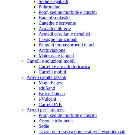
Sedie e sgabelli
Poltroncine
Pouf, sedute morbide e cuscini
Banchi scolastici
Cattedre e scrivanie
Armadi e librerie
Armadi casellari e metallici
Lavagne tradizionali
Pannelli fonoassorbenti e luci
Archiviazione
Materassi e tappeti
Carrelli e soluzioni mobili
Carrelli e armadi di ricarica
Carrelli mobili
Arredi caratterizzanti
MagicPages
eduSand
Bruco Catena
i-Vulcani
CarrellONE
Arredi per l'infanzia
Pouf, sedute morbide e cuscini
Arene e tribunette
Sedie
Tavoli per osservazione e attività esperienziali