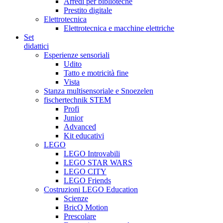
Arredi per biblioteche
Prestito digitale
Elettrotecnica
Elettrotecnica e macchine elettriche
Set
didattici
Esperienze sensoriali
Udito
Tatto e motricità fine
Vista
Stanza multisensoriale e Snoezelen
fischertechnik STEM
Profi
Junior
Advanced
Kit educativi
LEGO
LEGO Introvabili
LEGO STAR WARS
LEGO CITY
LEGO Friends
Costruzioni LEGO Education
Scienze
BricQ Motion
Prescolare