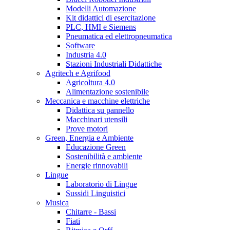
Modelli Automazione
Kit didattici di esercitazione
PLC, HMI e Siemens
Pneumatica ed elettropneumatica
Software
Industria 4.0
Stazioni Industriali Didattiche
Agritech e Agrifood
Agricoltura 4.0
Alimentazione sostenibile
Meccanica e macchine elettriche
Didattica su pannello
Macchinari utensili
Prove motori
Green, Energia e Ambiente
Educazione Green
Sostenibilità e ambiente
Energie rinnovabili
Lingue
Laboratorio di Lingue
Sussidi Linguistici
Musica
Chitarre - Bassi
Fiati