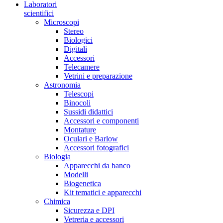
Laboratori
scientifici
Microscopi
Stereo
Biologici
Digitali
Accessori
Telecamere
Vetrini e preparazione
Astronomia
Telescopi
Binocoli
Sussidi didattici
Accessori e componenti
Montature
Oculari e Barlow
Accessori fotografici
Biologia
Apparecchi da banco
Modelli
Biogenetica
Kit tematici e apparecchi
Chimica
Sicurezza e DPI
Vetreria e accessori