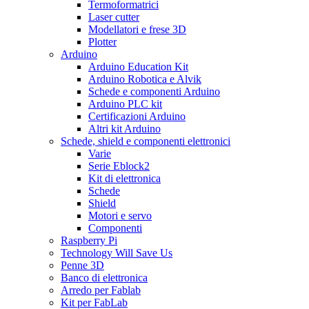
Termoformatrici
Laser cutter
Modellatori e frese 3D
Plotter
Arduino
Arduino Education Kit
Arduino Robotica e Alvik
Schede e componenti Arduino
Arduino PLC kit
Certificazioni Arduino
Altri kit Arduino
Schede, shield e componenti elettronici
Varie
Serie Eblock2
Kit di elettronica
Schede
Shield
Motori e servo
Componenti
Raspberry Pi
Technology Will Save Us
Penne 3D
Banco di elettronica
Arredo per Fablab
Kit per FabLab