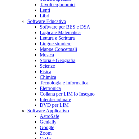
Tavoli ergonomici
Lenti
Libri
Software Educativo
Software per BES e DSA
Logica e Matematica
Lettura e Scrittura
Lingue straniere
Mappe Concettuali
Musica
Storia e Geografia
Scienze
Fisica
Chimica
Tecnologia e Informatica
Elettronica
Collana per LIM Io Insegno
Interdisciplinare
DVD per LIM
Software Applicativo
AstroSafe
Genially
Google
Zoom
GoTo