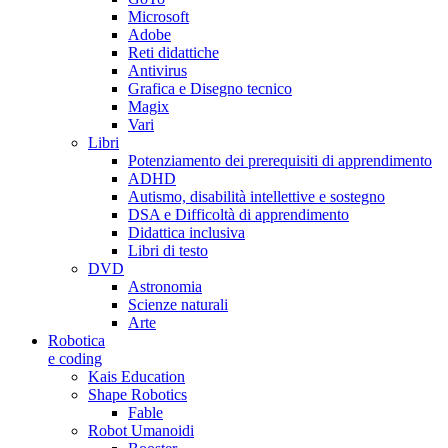
Microsoft
Adobe
Reti didattiche
Antivirus
Grafica e Disegno tecnico
Magix
Vari
Libri
Potenziamento dei prerequisiti di apprendimento
ADHD
Autismo, disabilità intellettive e sostegno
DSA e Difficoltà di apprendimento
Didattica inclusiva
Libri di testo
DVD
Astronomia
Scienze naturali
Arte
Robotica
e coding
Kais Education
Shape Robotics
Fable
Robot Umanoidi