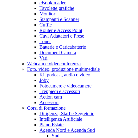
eBook reader
Tavolette grafiche
Monitor
Stampanti e Scanner
Cuffie
Router e Access Point
Cavi Adattatori e Prese
Toner
Batterie e Caricabatterie
Document Camera
Vari
Webcam e videoconferenza
Foto, video, produzione multimediale
Kit podcast, audio e video
Joby
Fotocamere e videocamere
Treppiedi e accessori
Action cam
Accessori
Corsi di formazione
Dirigenza, Staff e Segreterie
Intelligenza Artificiale
Piano Estate
Agenda Nord e Agenda Sud
Sud