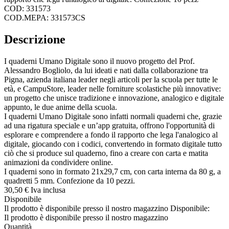
COD: 331573
COD.MEPA: 331573CS
Descrizione
I quaderni Umano Digitale sono il nuovo progetto del Prof.
Alessandro Bogliolo, da lui ideati e nati dalla collaborazione tra
Pigna, azienda italiana leader negli articoli per la scuola per tutte le
età, e CampuStore, leader nelle forniture scolastiche più innovative:
un progetto che unisce tradizione e innovazione, analogico e digitale
appunto, le due anime della scuola.
I quaderni Umano Digitale sono infatti normali quaderni che, grazie
ad una rigatura speciale e un’app gratuita, offrono l'opportunità di
esplorare e comprendere a fondo il rapporto che lega l'analogico al
digitale, giocando con i codici, convertendo in formato digitale tutto
ciò che si produce sul quaderno, fino a creare con carta e matita
animazioni da condividere online.
I quaderni sono in formato 21x29,7 cm, con carta interna da 80 g, a
quadretti 5 mm. Confezione da 10 pezzi.
30,
50
€
Iva inclusa
Disponibile
Il prodotto è disponibile presso il nostro magazzino
Disponibile:
Il prodotto è disponibile presso il nostro magazzino
Quantità