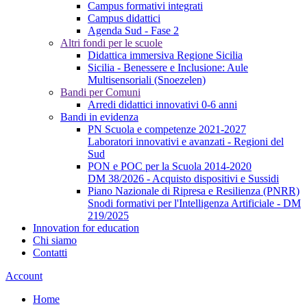
Campus formativi integrati
Campus didattici
Agenda Sud - Fase 2
Altri fondi per le scuole
Didattica immersiva Regione Sicilia
Sicilia - Benessere e Inclusione: Aule
Multisensoriali (Snoezelen)
Bandi per Comuni
Arredi didattici innovativi 0-6 anni
Bandi in evidenza
PN Scuola e competenze 2021-2027
Laboratori innovativi e avanzati - Regioni del
Sud
PON e POC per la Scuola 2014-2020
DM 38/2026 - Acquisto dispositivi e Sussidi
Piano Nazionale di Ripresa e Resilienza (PNRR)
Snodi formativi per l'Intelligenza Artificiale - DM
219/2025
Innovation for education
Chi siamo
Contatti
Account
Home