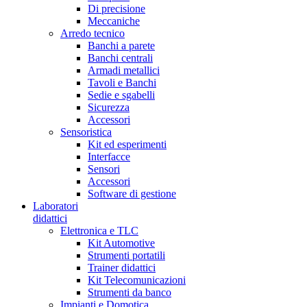
Di precisione
Meccaniche
Arredo tecnico
Banchi a parete
Banchi centrali
Armadi metallici
Tavoli e Banchi
Sedie e sgabelli
Sicurezza
Accessori
Sensoristica
Kit ed esperimenti
Interfacce
Sensori
Accessori
Software di gestione
Laboratori
didattici
Elettronica e TLC
Kit Automotive
Strumenti portatili
Trainer didattici
Kit Telecomunicazioni
Strumenti da banco
Impianti e Domotica