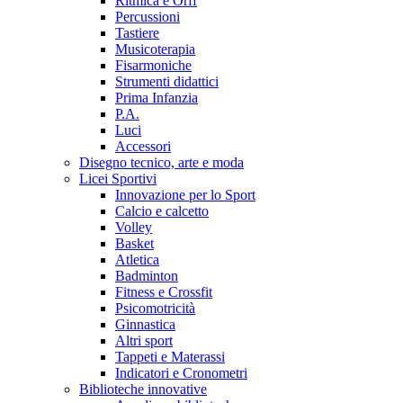
Ritmica e Orff
Percussioni
Tastiere
Musicoterapia
Fisarmoniche
Strumenti didattici
Prima Infanzia
P.A.
Luci
Accessori
Disegno tecnico, arte e moda
Licei Sportivi
Innovazione per lo Sport
Calcio e calcetto
Volley
Basket
Atletica
Badminton
Fitness e Crossfit
Psicomotricità
Ginnastica
Altri sport
Tappeti e Materassi
Indicatori e Cronometri
Biblioteche innovative