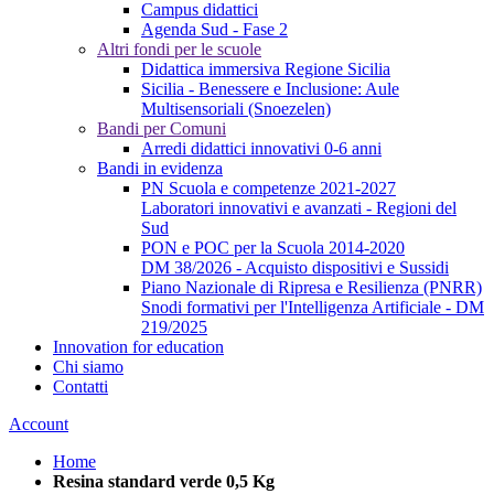
Campus didattici
Agenda Sud - Fase 2
Altri fondi per le scuole
Didattica immersiva Regione Sicilia
Sicilia - Benessere e Inclusione: Aule
Multisensoriali (Snoezelen)
Bandi per Comuni
Arredi didattici innovativi 0-6 anni
Bandi in evidenza
PN Scuola e competenze 2021-2027
Laboratori innovativi e avanzati - Regioni del
Sud
PON e POC per la Scuola 2014-2020
DM 38/2026 - Acquisto dispositivi e Sussidi
Piano Nazionale di Ripresa e Resilienza (PNRR)
Snodi formativi per l'Intelligenza Artificiale - DM
219/2025
Innovation for education
Chi siamo
Contatti
Account
Home
Resina standard verde 0,5 Kg