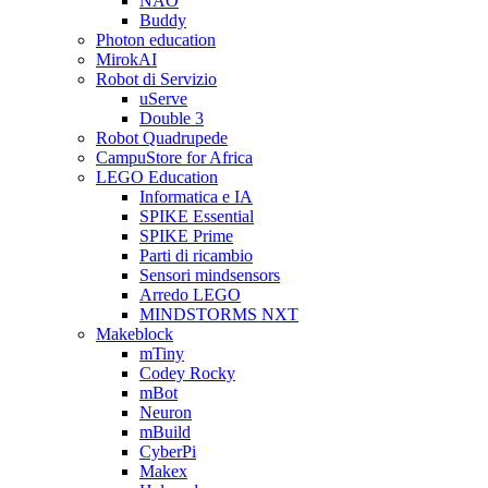
NAO
Buddy
Photon education
MirokAI
Robot di Servizio
uServe
Double 3
Robot Quadrupede
CampuStore for Africa
LEGO Education
Informatica e IA
SPIKE Essential
SPIKE Prime
Parti di ricambio
Sensori mindsensors
Arredo LEGO
MINDSTORMS NXT
Makeblock
mTiny
Codey Rocky
mBot
Neuron
mBuild
CyberPi
Makex