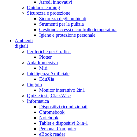
Arredi innovativi
Outdoor learning
Sicurezza e protezione
Sicurezza degli ambienti
Strumenti per la pulizia
Gestione accessi e controllo temperatura
Igiene e protezione personale
Ambienti
digitali
Periferiche per Grafica
Plotter
Aula Immersiva
Miri
Intelligenza Artificiale
EduXia
Pinguin
Monitor interattivo 2in1
Quiz e test | ClassWise
Informatica
Dispositivi ricondizionati
Chromebook
Notebook
Tablet e dispositivi 2-in-1
Personal Computer
eBook reader