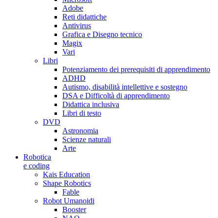
Adobe
Reti didattiche
Antivirus
Grafica e Disegno tecnico
Magix
Vari
Libri
Potenziamento dei prerequisiti di apprendimento
ADHD
Autismo, disabilità intellettive e sostegno
DSA e Difficoltà di apprendimento
Didattica inclusiva
Libri di testo
DVD
Astronomia
Scienze naturali
Arte
Robotica
e coding
Kais Education
Shape Robotics
Fable
Robot Umanoidi
Booster