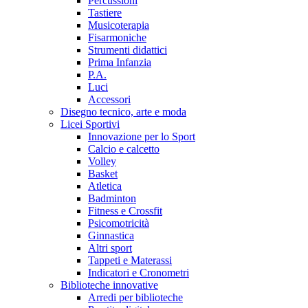
Percussioni
Tastiere
Musicoterapia
Fisarmoniche
Strumenti didattici
Prima Infanzia
P.A.
Luci
Accessori
Disegno tecnico, arte e moda
Licei Sportivi
Innovazione per lo Sport
Calcio e calcetto
Volley
Basket
Atletica
Badminton
Fitness e Crossfit
Psicomotricità
Ginnastica
Altri sport
Tappeti e Materassi
Indicatori e Cronometri
Biblioteche innovative
Arredi per biblioteche