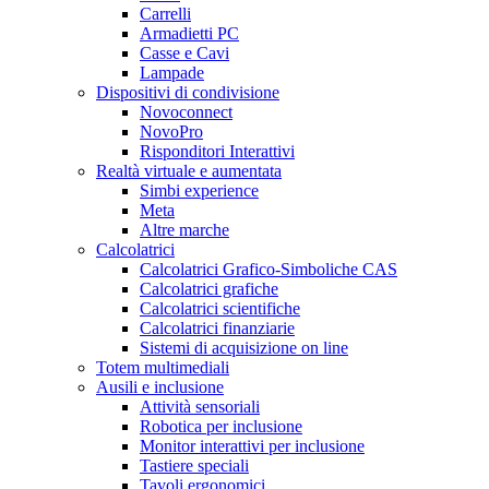
Carrelli
Armadietti PC
Casse e Cavi
Lampade
Dispositivi di condivisione
Novoconnect
NovoPro
Risponditori Interattivi
Realtà virtuale e aumentata
Simbi experience
Meta
Altre marche
Calcolatrici
Calcolatrici Grafico-Simboliche CAS
Calcolatrici grafiche
Calcolatrici scientifiche
Calcolatrici finanziarie
Sistemi di acquisizione on line
Totem multimediali
Ausili e inclusione
Attività sensoriali
Robotica per inclusione
Monitor interattivi per inclusione
Tastiere speciali
Tavoli ergonomici