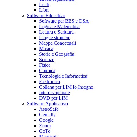
Lenti
Libri
Software Educativo
Software per BES e DSA
Logica e Matematica
Lettura e Scrittura
Lingue straniere
Mappe Concettuali
Musica
Storia e Geografia
Scienze
Fisica
Chimica
Tecnologia e Informatica
Elettronica
Collana per LIM Io Insegno
Interdisciplinare
DVD per LIM
Software Applicativo
AstroSafe
Genially
Google
Zoom
GoTo
Microsoft