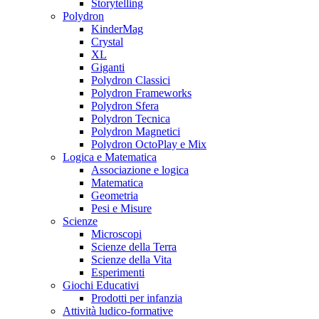
Storytelling
Polydron
KinderMag
Crystal
XL
Giganti
Polydron Classici
Polydron Frameworks
Polydron Sfera
Polydron Tecnica
Polydron Magnetici
Polydron OctoPlay e Mix
Logica e Matematica
Associazione e logica
Matematica
Geometria
Pesi e Misure
Scienze
Microscopi
Scienze della Terra
Scienze della Vita
Esperimenti
Giochi Educativi
Prodotti per infanzia
Attività ludico-formative