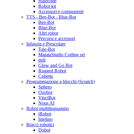
Halocode
Robot kit
Accessori e componenti
TTS - Bee-Bot - Blue-Bot
Bee-Bot
Blue-Bot
Altri robot
Percorsi e accessori
Infanzia e Prescolare
Tale-Bot
MatataStudio Coding set
indi
Glow and Go Bot
Rugged Robot
Cubetto
Programmazione a blocchi (Scratch)
Sphero
Ozobot
VinciBot
Nous AI
Robot multilinguaggio
iRobot
Intelino
Bracci robotici
Dobot