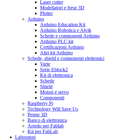
Laser cutter
Modellatori e frese 3D
Plotter
Arduino
Arduino Education Kit
Arduino Robotica e Alvik
Schede e componenti Arduino
Arduino PLC kit
Certificazioni Arduino
Altri kit Arduino
Schede, shield e componenti elettronici
Varie
Serie Eblock2
Kit di elettronica
Schede
Shield
Motori e servo
Componenti
Raspberry Pi
Technology Will Save Us
Penne 3D
Banco di elettronica
Arredo per Fablab
Kit per FabLab
Laboratori