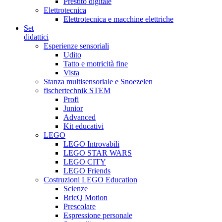
Prestito digitale
Elettrotecnica
Elettrotecnica e macchine elettriche
Set
didattici
Esperienze sensoriali
Udito
Tatto e motricità fine
Vista
Stanza multisensoriale e Snoezelen
fischertechnik STEM
Profi
Junior
Advanced
Kit educativi
LEGO
LEGO Introvabili
LEGO STAR WARS
LEGO CITY
LEGO Friends
Costruzioni LEGO Education
Scienze
BricQ Motion
Prescolare
Espressione personale