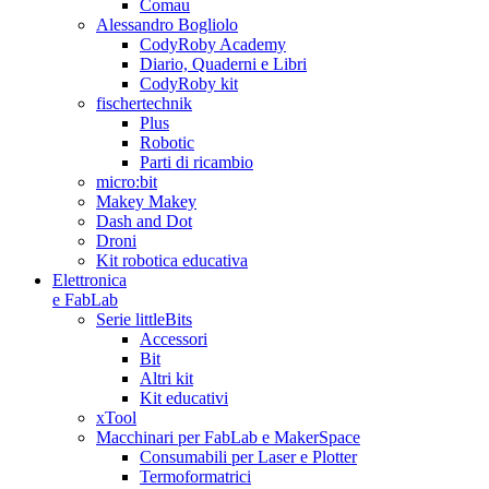
Comau
Alessandro Bogliolo
CodyRoby Academy
Diario, Quaderni e Libri
CodyRoby kit
fischertechnik
Plus
Robotic
Parti di ricambio
micro:bit
Makey Makey
Dash and Dot
Droni
Kit robotica educativa
Elettronica
e FabLab
Serie littleBits
Accessori
Bit
Altri kit
Kit educativi
xTool
Macchinari per FabLab e MakerSpace
Consumabili per Laser e Plotter
Termoformatrici