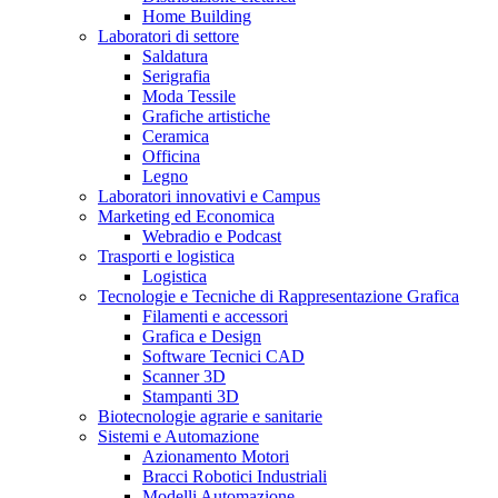
Home Building
Laboratori di settore
Saldatura
Serigrafia
Moda Tessile
Grafiche artistiche
Ceramica
Officina
Legno
Laboratori innovativi e Campus
Marketing ed Economica
Webradio e Podcast
Trasporti e logistica
Logistica
Tecnologie e Tecniche di Rappresentazione Grafica
Filamenti e accessori
Grafica e Design
Software Tecnici CAD
Scanner 3D
Stampanti 3D
Biotecnologie agrarie e sanitarie
Sistemi e Automazione
Azionamento Motori
Bracci Robotici Industriali
Modelli Automazione