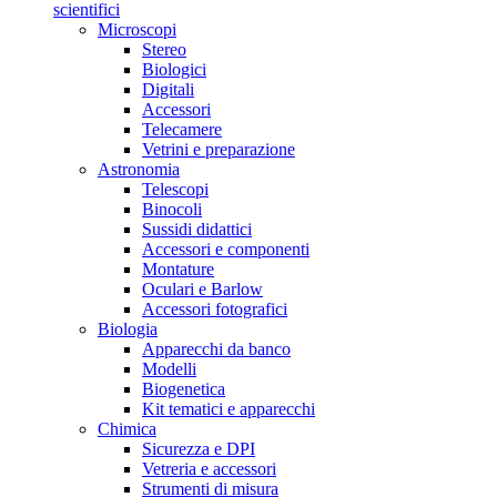
scientifici
Microscopi
Stereo
Biologici
Digitali
Accessori
Telecamere
Vetrini e preparazione
Astronomia
Telescopi
Binocoli
Sussidi didattici
Accessori e componenti
Montature
Oculari e Barlow
Accessori fotografici
Biologia
Apparecchi da banco
Modelli
Biogenetica
Kit tematici e apparecchi
Chimica
Sicurezza e DPI
Vetreria e accessori
Strumenti di misura