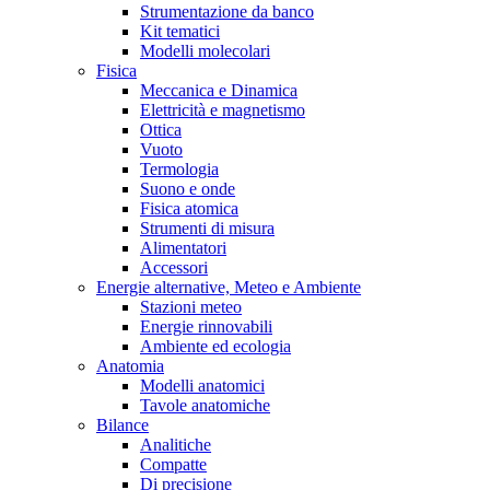
Strumentazione da banco
Kit tematici
Modelli molecolari
Fisica
Meccanica e Dinamica
Elettricità e magnetismo
Ottica
Vuoto
Termologia
Suono e onde
Fisica atomica
Strumenti di misura
Alimentatori
Accessori
Energie alternative, Meteo e Ambiente
Stazioni meteo
Energie rinnovabili
Ambiente ed ecologia
Anatomia
Modelli anatomici
Tavole anatomiche
Bilance
Analitiche
Compatte
Di precisione