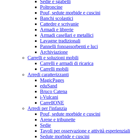
Sedie e sgabelli
Poltroncine
Pouf, sedute morbide e cuscini
Banchi scolastici
Cattedre e scrivanie
Armadi e librerie
Armadi casellari e metallici
Lavagne tradizionali
Pannelli fonoassorbenti e luci
Archiviazione
Carrelli e soluzioni mobili
Carrelli e armadi di ricarica
Carrelli mobili
Arredi caratterizzanti
MagicPages
eduSand
Bruco Catena
i-Vulcani
CarrellONE
Arredi per l'infanzia
Pouf, sedute morbide e cuscini
Arene e tribunette
Sedie
Tavoli per osservazione e attività esperienziali
Sedute morbide e cuscini