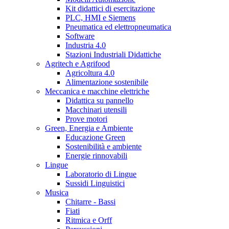
Kit didattici di esercitazione
PLC, HMI e Siemens
Pneumatica ed elettropneumatica
Software
Industria 4.0
Stazioni Industriali Didattiche
Agritech e Agrifood
Agricoltura 4.0
Alimentazione sostenibile
Meccanica e macchine elettriche
Didattica su pannello
Macchinari utensili
Prove motori
Green, Energia e Ambiente
Educazione Green
Sostenibilità e ambiente
Energie rinnovabili
Lingue
Laboratorio di Lingue
Sussidi Linguistici
Musica
Chitarre - Bassi
Fiati
Ritmica e Orff