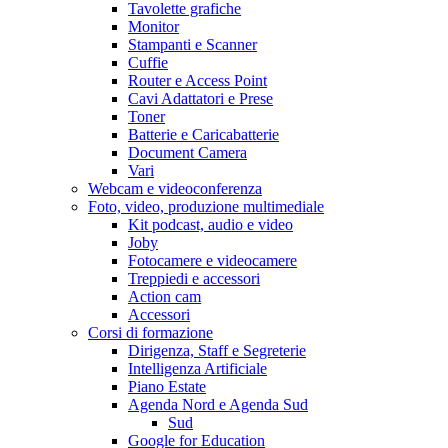
Tavolette grafiche
Monitor
Stampanti e Scanner
Cuffie
Router e Access Point
Cavi Adattatori e Prese
Toner
Batterie e Caricabatterie
Document Camera
Vari
Webcam e videoconferenza
Foto, video, produzione multimediale
Kit podcast, audio e video
Joby
Fotocamere e videocamere
Treppiedi e accessori
Action cam
Accessori
Corsi di formazione
Dirigenza, Staff e Segreterie
Intelligenza Artificiale
Piano Estate
Agenda Nord e Agenda Sud
Sud
Google for Education