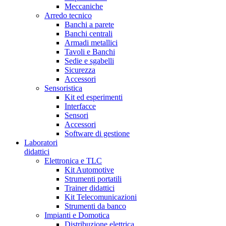
Meccaniche
Arredo tecnico
Banchi a parete
Banchi centrali
Armadi metallici
Tavoli e Banchi
Sedie e sgabelli
Sicurezza
Accessori
Sensoristica
Kit ed esperimenti
Interfacce
Sensori
Accessori
Software di gestione
Laboratori
didattici
Elettronica e TLC
Kit Automotive
Strumenti portatili
Trainer didattici
Kit Telecomunicazioni
Strumenti da banco
Impianti e Domotica
Distribuzione elettrica