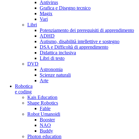
Antivirus
Grafica e Disegno tecnico
Magix
Vari
Libri
Potenziamento dei prerequisiti di apprendimento
ADHD
Autismo, disabilità intellettive e sostegno
DSA e Difficoltà di apprendimento
Didattica inclusiva
Libri di testo
DVD
Astronomia
Scienze naturali
Arte
Robotica
e coding
Kais Education
Shape Robotics
Fable
Robot Umanoidi
Booster
NAO
Buddy
Photon education