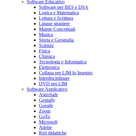
Software Educativo
Software per BES e DSA
Logica e Matematica
Lettura e Scrittura
Lingue straniere
Mappe Concettuali
Musica
Storia e Geografia
Scienze
Fisica
Chimica
Tecnologia e Informatica
Elettronica
Collana per LIM Io Insegno
Interdisciplinare
DVD per LIM
Software Applicativo
AstroSafe
Genially
Google
Zoom
GoTo
Microsoft
Adobe
Reti didattiche