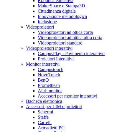
Robotica educativa
MakerSpace e Stampa3D
Cittadinanza digitale
Innovazione metodologica
Inclusione
Videoproiettori
Videoproiettori ad ottica corta
Videoproiettori ad ottica ultra corta
Videoproiettori standard
Videoproiettori interattivi
CampusPlay - Pavimento interattivo
Proiettori Interattivi
Monitor interattivi
Campustouch
NovoTouch
BenQ
Promethean
Altri monitor
Accessori per monitor interattivi
Bacheca elettronica
Accessori per LIM e proiettori
Schermi
Staffe
Carrelli
Armadietti PC