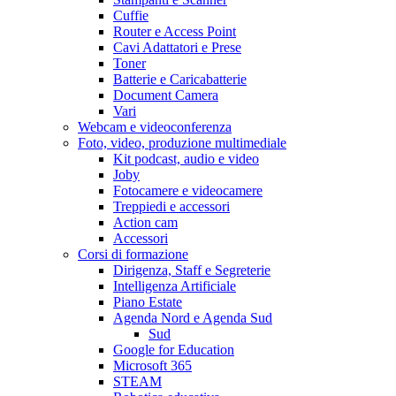
Cuffie
Router e Access Point
Cavi Adattatori e Prese
Toner
Batterie e Caricabatterie
Document Camera
Vari
Webcam e videoconferenza
Foto, video, produzione multimediale
Kit podcast, audio e video
Joby
Fotocamere e videocamere
Treppiedi e accessori
Action cam
Accessori
Corsi di formazione
Dirigenza, Staff e Segreterie
Intelligenza Artificiale
Piano Estate
Agenda Nord e Agenda Sud
Sud
Google for Education
Microsoft 365
STEAM