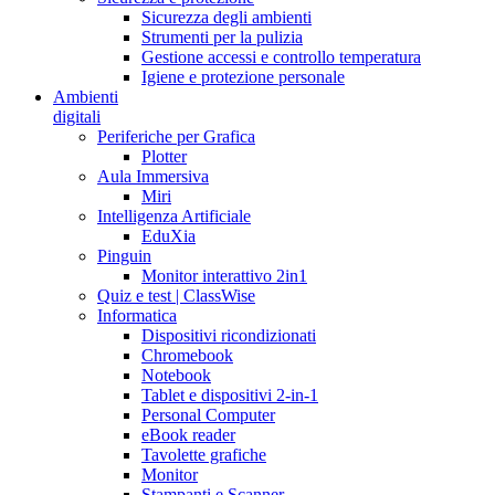
Sicurezza degli ambienti
Strumenti per la pulizia
Gestione accessi e controllo temperatura
Igiene e protezione personale
Ambienti
digitali
Periferiche per Grafica
Plotter
Aula Immersiva
Miri
Intelligenza Artificiale
EduXia
Pinguin
Monitor interattivo 2in1
Quiz e test | ClassWise
Informatica
Dispositivi ricondizionati
Chromebook
Notebook
Tablet e dispositivi 2-in-1
Personal Computer
eBook reader
Tavolette grafiche
Monitor
Stampanti e Scanner