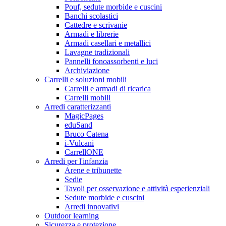
Pouf, sedute morbide e cuscini
Banchi scolastici
Cattedre e scrivanie
Armadi e librerie
Armadi casellari e metallici
Lavagne tradizionali
Pannelli fonoassorbenti e luci
Archiviazione
Carrelli e soluzioni mobili
Carrelli e armadi di ricarica
Carrelli mobili
Arredi caratterizzanti
MagicPages
eduSand
Bruco Catena
i-Vulcani
CarrellONE
Arredi per l'infanzia
Arene e tribunette
Sedie
Tavoli per osservazione e attività esperienziali
Sedute morbide e cuscini
Arredi innovativi
Outdoor learning
Sicurezza e protezione