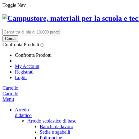
Toggle Nav
Cerca
Confronta Prodotti (
)
Confronta Prodotti
My Account
Registrati
Login
Carrello
Carrello
Menu
Arredo
didattico
Arredo scolastico di base
Banchi da lavoro
Sedie e sgabelli
Poltroncine