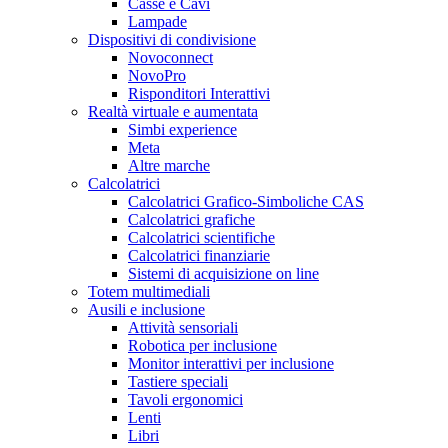
Casse e Cavi
Lampade
Dispositivi di condivisione
Novoconnect
NovoPro
Risponditori Interattivi
Realtà virtuale e aumentata
Simbi experience
Meta
Altre marche
Calcolatrici
Calcolatrici Grafico-Simboliche CAS
Calcolatrici grafiche
Calcolatrici scientifiche
Calcolatrici finanziarie
Sistemi di acquisizione on line
Totem multimediali
Ausili e inclusione
Attività sensoriali
Robotica per inclusione
Monitor interattivi per inclusione
Tastiere speciali
Tavoli ergonomici
Lenti
Libri