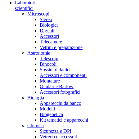
Laboratori
scientifici
Microscopi
Stereo
Biologici
Digitali
Accessori
Telecamere
Vetrini e preparazione
Astronomia
Telescopi
Binocoli
Sussidi didattici
Accessori e componenti
Montature
Oculari e Barlow
Accessori fotografici
Biologia
Apparecchi da banco
Modelli
Biogenetica
Kit tematici e apparecchi
Chimica
Sicurezza e DPI
Vetreria e accessori