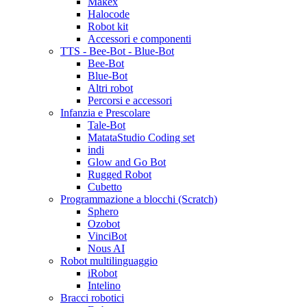
Makex
Halocode
Robot kit
Accessori e componenti
TTS - Bee-Bot - Blue-Bot
Bee-Bot
Blue-Bot
Altri robot
Percorsi e accessori
Infanzia e Prescolare
Tale-Bot
MatataStudio Coding set
indi
Glow and Go Bot
Rugged Robot
Cubetto
Programmazione a blocchi (Scratch)
Sphero
Ozobot
VinciBot
Nous AI
Robot multilinguaggio
iRobot
Intelino
Bracci robotici