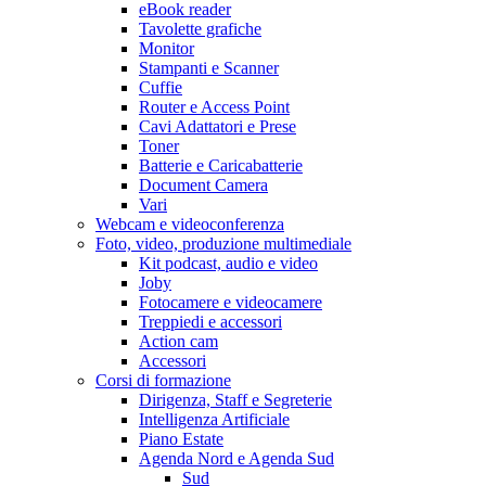
eBook reader
Tavolette grafiche
Monitor
Stampanti e Scanner
Cuffie
Router e Access Point
Cavi Adattatori e Prese
Toner
Batterie e Caricabatterie
Document Camera
Vari
Webcam e videoconferenza
Foto, video, produzione multimediale
Kit podcast, audio e video
Joby
Fotocamere e videocamere
Treppiedi e accessori
Action cam
Accessori
Corsi di formazione
Dirigenza, Staff e Segreterie
Intelligenza Artificiale
Piano Estate
Agenda Nord e Agenda Sud
Sud