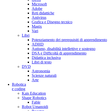
Microsoft
Adobe
Reti didattiche
Antivirus
Grafica e Disegno tecnico
Magix
Vari
Libri
Potenziamento dei prerequisiti di apprendimento
ADHD
Autismo, disabilità intellettive e sostegno
DSA e Difficoltà di apprendimento
Didattica inclusiva
Libri di testo
DVD
Astronomia
Scienze naturali
Arte
Robotica
e coding
Kais Education
Shape Robotics
Fable
Robot Umanoidi