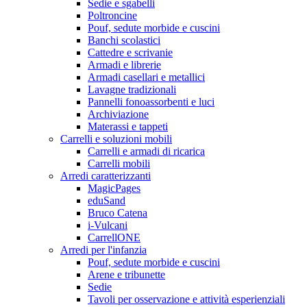
Sedie e sgabelli
Poltroncine
Pouf, sedute morbide e cuscini
Banchi scolastici
Cattedre e scrivanie
Armadi e librerie
Armadi casellari e metallici
Lavagne tradizionali
Pannelli fonoassorbenti e luci
Archiviazione
Materassi e tappeti
Carrelli e soluzioni mobili
Carrelli e armadi di ricarica
Carrelli mobili
Arredi caratterizzanti
MagicPages
eduSand
Bruco Catena
i-Vulcani
CarrellONE
Arredi per l'infanzia
Pouf, sedute morbide e cuscini
Arene e tribunette
Sedie
Tavoli per osservazione e attività esperienziali