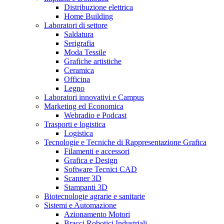
Distribuzione elettrica
Home Building
Laboratori di settore
Saldatura
Serigrafia
Moda Tessile
Grafiche artistiche
Ceramica
Officina
Legno
Laboratori innovativi e Campus
Marketing ed Economica
Webradio e Podcast
Trasporti e logistica
Logistica
Tecnologie e Tecniche di Rappresentazione Grafica
Filamenti e accessori
Grafica e Design
Software Tecnici CAD
Scanner 3D
Stampanti 3D
Biotecnologie agrarie e sanitarie
Sistemi e Automazione
Azionamento Motori
Bracci Robotici Industriali