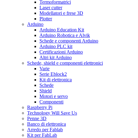
Termoformatrici
Laser cutter
Modellatori e frese 3D
Plotter
Arduino
Arduino Education Kit
Arduino Robotica e Alvik
Schede e componenti Arduino
Arduino PLC kit
Certificazioni Arduino
Altri kit Arduino
Schede, shield e componenti elettronici
Varie
Serie Eblock2
Kit di elettronica
Schede
Shield
Motori e servo
Componenti
Raspberry Pi
Technology Will Save Us
Penne 3D
Banco di elettronica
Arredo per Fablab
Kit per FabLab