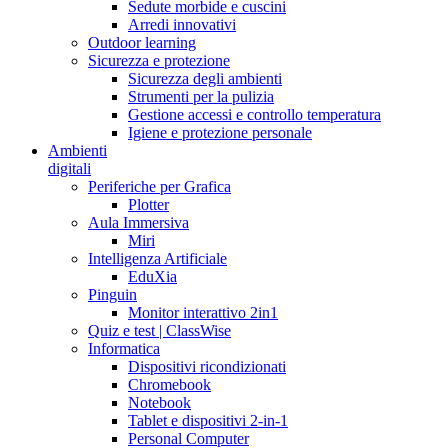
Sedute morbide e cuscini
Arredi innovativi
Outdoor learning
Sicurezza e protezione
Sicurezza degli ambienti
Strumenti per la pulizia
Gestione accessi e controllo temperatura
Igiene e protezione personale
Ambienti
digitali
Periferiche per Grafica
Plotter
Aula Immersiva
Miri
Intelligenza Artificiale
EduXia
Pinguin
Monitor interattivo 2in1
Quiz e test | ClassWise
Informatica
Dispositivi ricondizionati
Chromebook
Notebook
Tablet e dispositivi 2-in-1
Personal Computer