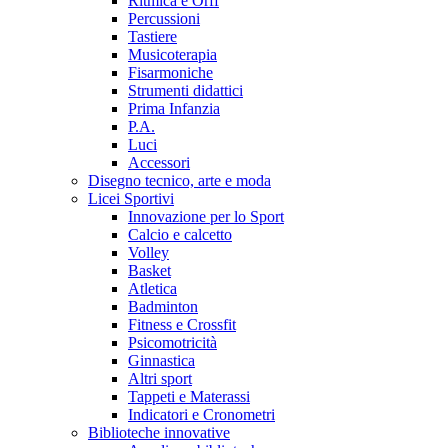
Ritmica e Orff
Percussioni
Tastiere
Musicoterapia
Fisarmoniche
Strumenti didattici
Prima Infanzia
P.A.
Luci
Accessori
Disegno tecnico, arte e moda
Licei Sportivi
Innovazione per lo Sport
Calcio e calcetto
Volley
Basket
Atletica
Badminton
Fitness e Crossfit
Psicomotricità
Ginnastica
Altri sport
Tappeti e Materassi
Indicatori e Cronometri
Biblioteche innovative