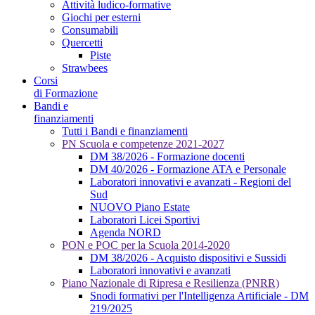
Attività ludico-formative
Giochi per esterni
Consumabili
Quercetti
Piste
Strawbees
Corsi
di Formazione
Bandi e
finanziamenti
Tutti i Bandi e finanziamenti
PN Scuola e competenze 2021-2027
DM 38/2026 - Formazione docenti
DM 40/2026 - Formazione ATA e Personale
Laboratori innovativi e avanzati - Regioni del
Sud
NUOVO Piano Estate
Laboratori Licei Sportivi
Agenda NORD
PON e POC per la Scuola 2014-2020
DM 38/2026 - Acquisto dispositivi e Sussidi
Laboratori innovativi e avanzati
Piano Nazionale di Ripresa e Resilienza (PNRR)
Snodi formativi per l'Intelligenza Artificiale - DM
219/2025