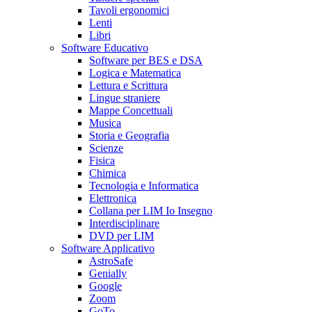
Tavoli ergonomici
Lenti
Libri
Software Educativo
Software per BES e DSA
Logica e Matematica
Lettura e Scrittura
Lingue straniere
Mappe Concettuali
Musica
Storia e Geografia
Scienze
Fisica
Chimica
Tecnologia e Informatica
Elettronica
Collana per LIM Io Insegno
Interdisciplinare
DVD per LIM
Software Applicativo
AstroSafe
Genially
Google
Zoom
GoTo