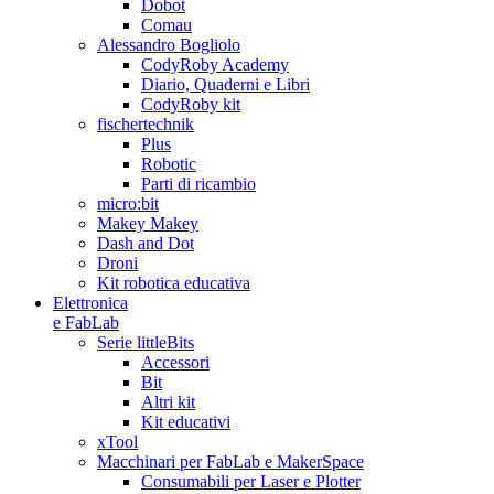
Dobot
Comau
Alessandro Bogliolo
CodyRoby Academy
Diario, Quaderni e Libri
CodyRoby kit
fischertechnik
Plus
Robotic
Parti di ricambio
micro:bit
Makey Makey
Dash and Dot
Droni
Kit robotica educativa
Elettronica
e FabLab
Serie littleBits
Accessori
Bit
Altri kit
Kit educativi
xTool
Macchinari per FabLab e MakerSpace
Consumabili per Laser e Plotter