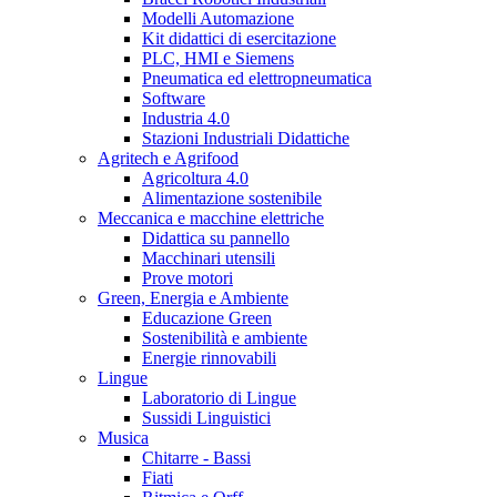
Modelli Automazione
Kit didattici di esercitazione
PLC, HMI e Siemens
Pneumatica ed elettropneumatica
Software
Industria 4.0
Stazioni Industriali Didattiche
Agritech e Agrifood
Agricoltura 4.0
Alimentazione sostenibile
Meccanica e macchine elettriche
Didattica su pannello
Macchinari utensili
Prove motori
Green, Energia e Ambiente
Educazione Green
Sostenibilità e ambiente
Energie rinnovabili
Lingue
Laboratorio di Lingue
Sussidi Linguistici
Musica
Chitarre - Bassi
Fiati