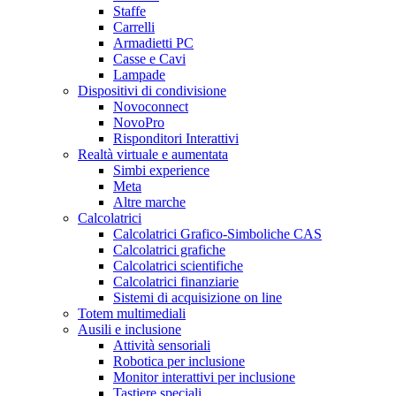
Staffe
Carrelli
Armadietti PC
Casse e Cavi
Lampade
Dispositivi di condivisione
Novoconnect
NovoPro
Risponditori Interattivi
Realtà virtuale e aumentata
Simbi experience
Meta
Altre marche
Calcolatrici
Calcolatrici Grafico-Simboliche CAS
Calcolatrici grafiche
Calcolatrici scientifiche
Calcolatrici finanziarie
Sistemi di acquisizione on line
Totem multimediali
Ausili e inclusione
Attività sensoriali
Robotica per inclusione
Monitor interattivi per inclusione
Tastiere speciali