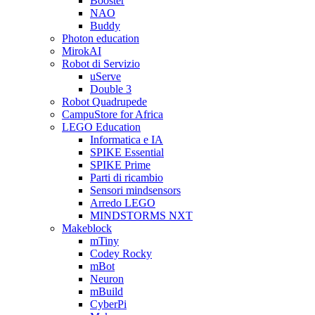
Booster
NAO
Buddy
Photon education
MirokAI
Robot di Servizio
uServe
Double 3
Robot Quadrupede
CampuStore for Africa
LEGO Education
Informatica e IA
SPIKE Essential
SPIKE Prime
Parti di ricambio
Sensori mindsensors
Arredo LEGO
MINDSTORMS NXT
Makeblock
mTiny
Codey Rocky
mBot
Neuron
mBuild
CyberPi