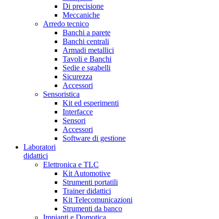
Di precisione
Meccaniche
Arredo tecnico
Banchi a parete
Banchi centrali
Armadi metallici
Tavoli e Banchi
Sedie e sgabelli
Sicurezza
Accessori
Sensoristica
Kit ed esperimenti
Interfacce
Sensori
Accessori
Software di gestione
Laboratori
didattici
Elettronica e TLC
Kit Automotive
Strumenti portatili
Trainer didattici
Kit Telecomunicazioni
Strumenti da banco
Impianti e Domotica