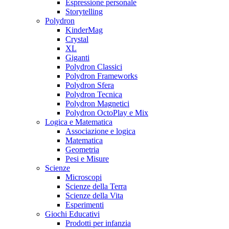
Espressione personale
Storytelling
Polydron
KinderMag
Crystal
XL
Giganti
Polydron Classici
Polydron Frameworks
Polydron Sfera
Polydron Tecnica
Polydron Magnetici
Polydron OctoPlay e Mix
Logica e Matematica
Associazione e logica
Matematica
Geometria
Pesi e Misure
Scienze
Microscopi
Scienze della Terra
Scienze della Vita
Esperimenti
Giochi Educativi
Prodotti per infanzia