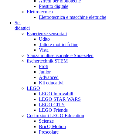
Arredi per biblioteche
Prestito digitale
Elettrotecnica
Elettrotecnica e macchine elettriche
Set
didattici
Esperienze sensoriali
Udito
Tatto e motricità fine
Vista
Stanza multisensoriale e Snoezelen
fischertechnik STEM
Profi
Junior
Advanced
Kit educativi
LEGO
LEGO Introvabili
LEGO STAR WARS
LEGO CITY
LEGO Friends
Costruzioni LEGO Education
Scienze
BricQ Motion
Prescolare