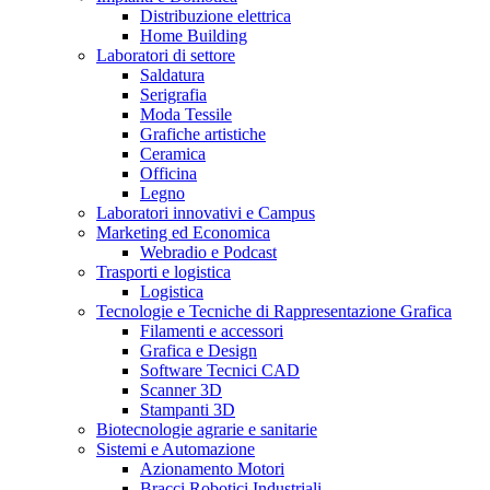
Distribuzione elettrica
Home Building
Laboratori di settore
Saldatura
Serigrafia
Moda Tessile
Grafiche artistiche
Ceramica
Officina
Legno
Laboratori innovativi e Campus
Marketing ed Economica
Webradio e Podcast
Trasporti e logistica
Logistica
Tecnologie e Tecniche di Rappresentazione Grafica
Filamenti e accessori
Grafica e Design
Software Tecnici CAD
Scanner 3D
Stampanti 3D
Biotecnologie agrarie e sanitarie
Sistemi e Automazione
Azionamento Motori
Bracci Robotici Industriali