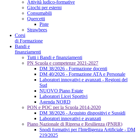
Attività ludico-formative
Giochi per esterni
Consumabili
Quercetti
Piste
Strawbees
Corsi
di Formazione
Bandi e
finanziamenti
Tutti i Bandi e finanziamenti
PN Scuola e competenze 2021-2027
DM 38/2026 - Formazione docenti
DM 40/2026 - Formazione ATA e Personale
Laboratori innovativi e avanzati - Regioni del
Sud
NUOVO Piano Estate
Laboratori Licei Sportivi
Agenda NORD
PON e POC per la Scuola 2014-2020
DM 38/2026 - Acquisto dispositivi e Sussidi
Laboratori innovativi e avanzati
Piano Nazionale di Ripresa e Resilienza (PNRR)
Snodi formativi per l'Intelligenza Artificiale - DM
219/2025