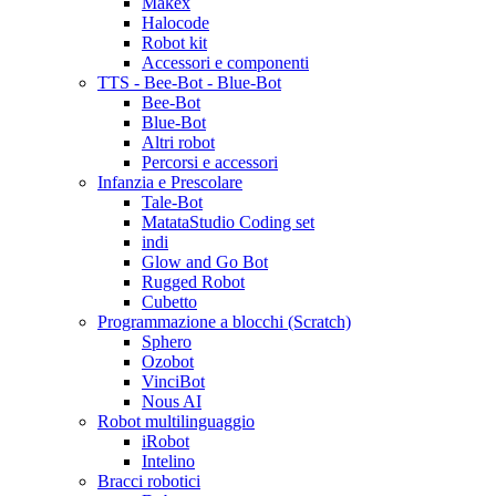
Makex
Halocode
Robot kit
Accessori e componenti
TTS - Bee-Bot - Blue-Bot
Bee-Bot
Blue-Bot
Altri robot
Percorsi e accessori
Infanzia e Prescolare
Tale-Bot
MatataStudio Coding set
indi
Glow and Go Bot
Rugged Robot
Cubetto
Programmazione a blocchi (Scratch)
Sphero
Ozobot
VinciBot
Nous AI
Robot multilinguaggio
iRobot
Intelino
Bracci robotici