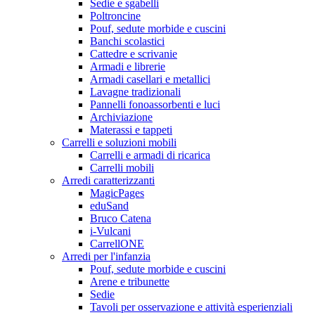
Sedie e sgabelli
Poltroncine
Pouf, sedute morbide e cuscini
Banchi scolastici
Cattedre e scrivanie
Armadi e librerie
Armadi casellari e metallici
Lavagne tradizionali
Pannelli fonoassorbenti e luci
Archiviazione
Materassi e tappeti
Carrelli e soluzioni mobili
Carrelli e armadi di ricarica
Carrelli mobili
Arredi caratterizzanti
MagicPages
eduSand
Bruco Catena
i-Vulcani
CarrellONE
Arredi per l'infanzia
Pouf, sedute morbide e cuscini
Arene e tribunette
Sedie
Tavoli per osservazione e attività esperienziali