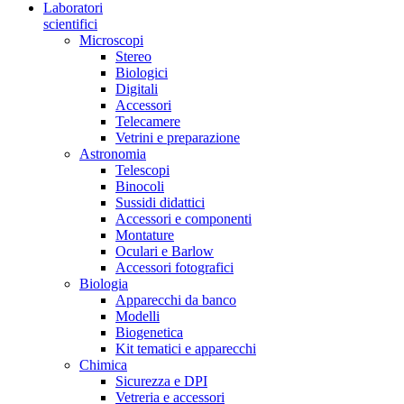
Laboratori
scientifici
Microscopi
Stereo
Biologici
Digitali
Accessori
Telecamere
Vetrini e preparazione
Astronomia
Telescopi
Binocoli
Sussidi didattici
Accessori e componenti
Montature
Oculari e Barlow
Accessori fotografici
Biologia
Apparecchi da banco
Modelli
Biogenetica
Kit tematici e apparecchi
Chimica
Sicurezza e DPI
Vetreria e accessori