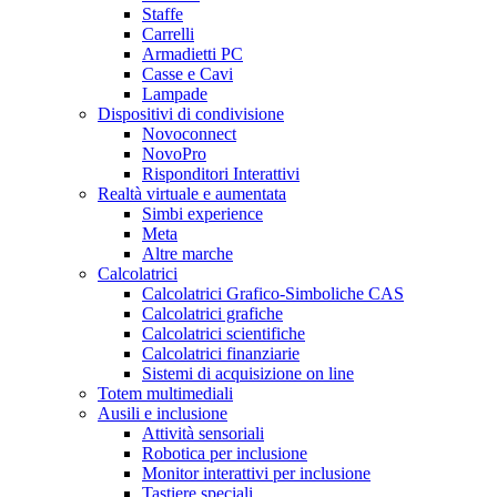
Staffe
Carrelli
Armadietti PC
Casse e Cavi
Lampade
Dispositivi di condivisione
Novoconnect
NovoPro
Risponditori Interattivi
Realtà virtuale e aumentata
Simbi experience
Meta
Altre marche
Calcolatrici
Calcolatrici Grafico-Simboliche CAS
Calcolatrici grafiche
Calcolatrici scientifiche
Calcolatrici finanziarie
Sistemi di acquisizione on line
Totem multimediali
Ausili e inclusione
Attività sensoriali
Robotica per inclusione
Monitor interattivi per inclusione
Tastiere speciali