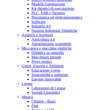
Modelli Automazione
Kit didattici di esercitazione
PLC, HMI e Siemens
Pneumatica ed elettropneumatica
Software
Industria 4.0
Stazioni Industriali Didattiche
Agritech e Agrifood
Agricoltura 4.0
Alimentazione sostenibile
Meccanica e macchine elettriche
Didattica su pannello
Macchinari utensili
Prove motori
Green, Energia e Ambiente
Educazione Green
Sostenibilità e ambiente
Energie rinnovabili
Lingue
Laboratorio di Lingue
Sussidi Linguistici
Musica
Chitarre - Bassi
Fiati