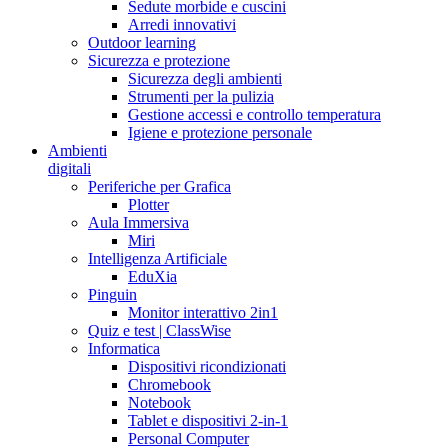
Sedute morbide e cuscini
Arredi innovativi
Outdoor learning
Sicurezza e protezione
Sicurezza degli ambienti
Strumenti per la pulizia
Gestione accessi e controllo temperatura
Igiene e protezione personale
Ambienti
digitali
Periferiche per Grafica
Plotter
Aula Immersiva
Miri
Intelligenza Artificiale
EduXia
Pinguin
Monitor interattivo 2in1
Quiz e test | ClassWise
Informatica
Dispositivi ricondizionati
Chromebook
Notebook
Tablet e dispositivi 2-in-1
Personal Computer