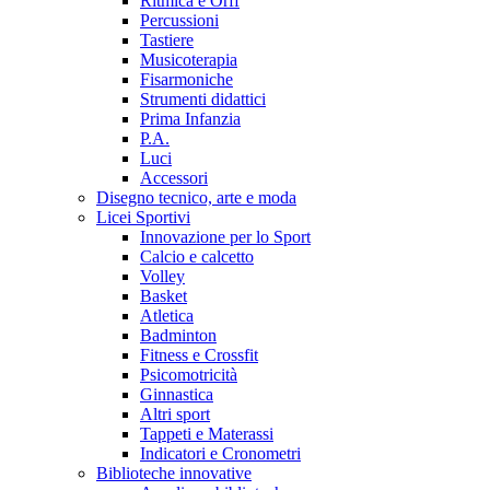
Ritmica e Orff
Percussioni
Tastiere
Musicoterapia
Fisarmoniche
Strumenti didattici
Prima Infanzia
P.A.
Luci
Accessori
Disegno tecnico, arte e moda
Licei Sportivi
Innovazione per lo Sport
Calcio e calcetto
Volley
Basket
Atletica
Badminton
Fitness e Crossfit
Psicomotricità
Ginnastica
Altri sport
Tappeti e Materassi
Indicatori e Cronometri
Biblioteche innovative