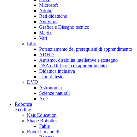
Microsoft
Adobe
Reti didattiche
Antivirus
Grafica e Disegno tecnico
Magix
Vari
Libri
Potenziamento dei prerequisiti di apprendimento
ADHD
Autismo, disabilità intellettive e sostegno
DSA e Difficoltà di apprendimento
Didattica inclusiva
Libri di testo
DVD
Astronomia
Scienze naturali
Arte
Robotica
e coding
Kais Education
Shape Robotics
Fable
Robot Umanoidi