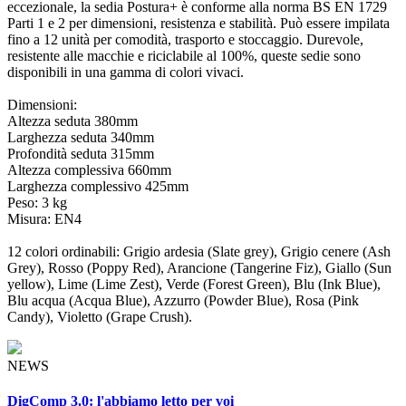
eccezionale, la sedia Postura+ è conforme alla norma BS EN 1729
Parti 1 e 2 per dimensioni, resistenza e stabilità. Può essere impilata
fino a 12 unità per comodità, trasporto e stoccaggio. Durevole,
resistente alle macchie e riciclabile al 100%, queste sedie sono
disponibili in una gamma di colori vivaci.
Dimensioni:
Altezza seduta 380mm
Larghezza seduta 340mm
Profondità seduta 315mm
Altezza complessiva 660mm
Larghezza complessivo 425mm
Peso: 3 kg
Misura: EN4
12 colori ordinabili: Grigio ardesia (Slate grey), Grigio cenere (Ash
Grey), Rosso (Poppy Red), Arancione (Tangerine Fiz), Giallo (Sun
yellow), Lime (Lime Zest), Verde (Forest Green), Blu (Ink Blue),
Blu acqua (Acqua Blue), Azzurro (Powder Blue), Rosa (Pink
Candy), Violetto (Grape Crush).
NEWS
DigComp 3.0: l'abbiamo letto per voi