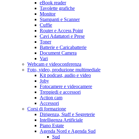
eBook reader
Tavolette grafiche
Monitor
Stampanti e Scanner
Cuffie
Router e Access Point
Cavi Adattatori e Prese
Toner
Batterie e Caricabatterie
Document Camera
Vari
Webcam e videoconferenza
Foto, video, produzione multimediale
Kit podcast, audio e video
Joby
Fotocamere e videocamere
Treppiedi e accessori
Action cam
Accessori
Corsi di formazione
Dirigenza, Staff e Segreterie
Intelligenza Artificiale
Piano Estate
Agenda Nord e Agenda Sud
Sud