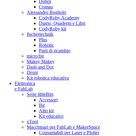
Dobot
Comau
Alessandro Bogliolo
CodyRoby Academy
Diario, Quaderni e Libri
CodyRoby kit
fischertechnik
Plus
Robotic
Parti di ricambio
micro:bit
Makey Makey
Dash and Dot
Droni
Kit robotica educativa
Elettronica
e FabLab
Serie littleBits
Accessori
Bit
Altri kit
Kit educativi
xTool
Macchinari per FabLab e MakerSpace
Consumabili per Laser e Plotter