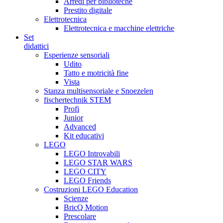
Arredi per biblioteche
Prestito digitale
Elettrotecnica
Elettrotecnica e macchine elettriche
Set
didattici
Esperienze sensoriali
Udito
Tatto e motricità fine
Vista
Stanza multisensoriale e Snoezelen
fischertechnik STEM
Profi
Junior
Advanced
Kit educativi
LEGO
LEGO Introvabili
LEGO STAR WARS
LEGO CITY
LEGO Friends
Costruzioni LEGO Education
Scienze
BricQ Motion
Prescolare