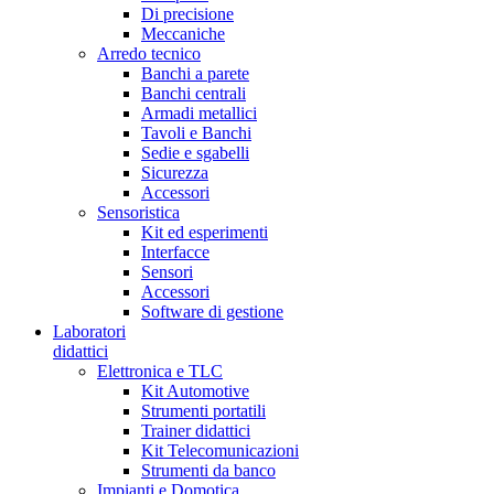
Di precisione
Meccaniche
Arredo tecnico
Banchi a parete
Banchi centrali
Armadi metallici
Tavoli e Banchi
Sedie e sgabelli
Sicurezza
Accessori
Sensoristica
Kit ed esperimenti
Interfacce
Sensori
Accessori
Software di gestione
Laboratori
didattici
Elettronica e TLC
Kit Automotive
Strumenti portatili
Trainer didattici
Kit Telecomunicazioni
Strumenti da banco
Impianti e Domotica