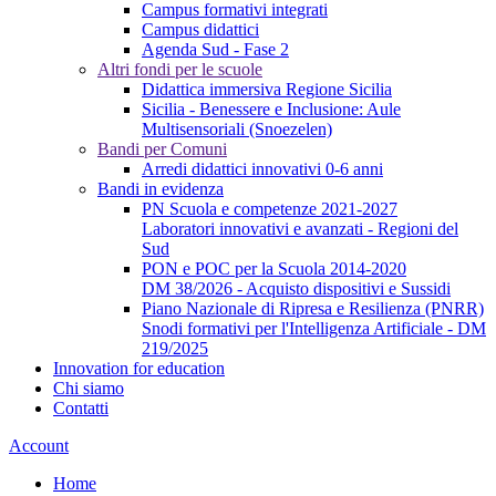
Campus formativi integrati
Campus didattici
Agenda Sud - Fase 2
Altri fondi per le scuole
Didattica immersiva Regione Sicilia
Sicilia - Benessere e Inclusione: Aule
Multisensoriali (Snoezelen)
Bandi per Comuni
Arredi didattici innovativi 0-6 anni
Bandi in evidenza
PN Scuola e competenze 2021-2027
Laboratori innovativi e avanzati - Regioni del
Sud
PON e POC per la Scuola 2014-2020
DM 38/2026 - Acquisto dispositivi e Sussidi
Piano Nazionale di Ripresa e Resilienza (PNRR)
Snodi formativi per l'Intelligenza Artificiale - DM
219/2025
Innovation for education
Chi siamo
Contatti
Account
Home