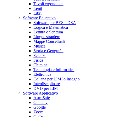
Tavoli ergonomici
Lenti
Libri
Software Educativo
Software per BES e DSA
Logica e Matematica
Lettura e Scrittura
Lingue straniere
Mappe Concettuali
Musica
Storia e Geografia
Scienze
Fisica
Chimica
Tecnologia e Informatica
Elettronica
Collana per LIM Io Insegno
Interdisciplinare
DVD per LIM
Software Applicativo
AstroSafe
Genially
Google
Zoom
GoTo