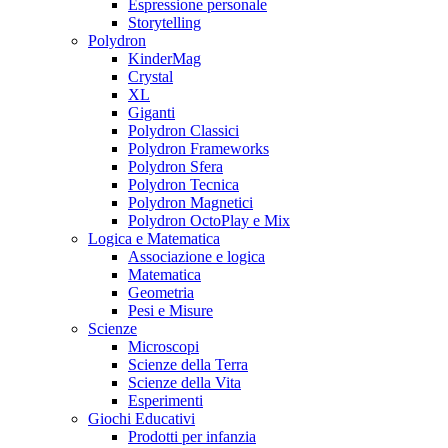
Espressione personale
Storytelling
Polydron
KinderMag
Crystal
XL
Giganti
Polydron Classici
Polydron Frameworks
Polydron Sfera
Polydron Tecnica
Polydron Magnetici
Polydron OctoPlay e Mix
Logica e Matematica
Associazione e logica
Matematica
Geometria
Pesi e Misure
Scienze
Microscopi
Scienze della Terra
Scienze della Vita
Esperimenti
Giochi Educativi
Prodotti per infanzia