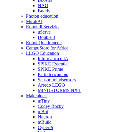
Booster
NAO
Buddy
Photon education
MirokAI
Robot di Servizio
uServe
Double 3
Robot Quadrupede
CampuStore for Africa
LEGO Education
Informatica e IA
SPIKE Essential
SPIKE Prime
Parti di ricambio
Sensori mindsensors
Arredo LEGO
MINDSTORMS NXT
Makeblock
mTiny
Codey Rocky
mBot
Neuron
mBuild
CyberPi