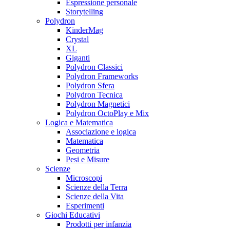
Espressione personale
Storytelling
Polydron
KinderMag
Crystal
XL
Giganti
Polydron Classici
Polydron Frameworks
Polydron Sfera
Polydron Tecnica
Polydron Magnetici
Polydron OctoPlay e Mix
Logica e Matematica
Associazione e logica
Matematica
Geometria
Pesi e Misure
Scienze
Microscopi
Scienze della Terra
Scienze della Vita
Esperimenti
Giochi Educativi
Prodotti per infanzia