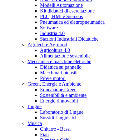
Modelli Automazione
Kit didattici di esercitazione
PLC, HMI e Siemens
Pneumatica ed elettropneumatica
Software
Industria 4.0
Stazioni Industriali Didattiche
Agritech e Agrifood
Agricoltura 4.0
Alimentazione sostenibile
Meccanica e macchine elettriche
Didattica su pannello
Macchinari utensili
Prove motori
Green, Energia e Ambiente
Educazione Green
Sostenibilità e ambiente
Energie rinnovabili
Lingue
Laboratorio di Lingue
Sussidi Linguistici
Musica
Chitarre - Bassi
Fiati