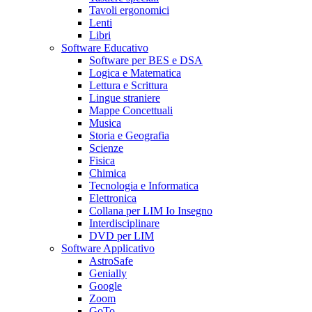
Tavoli ergonomici
Lenti
Libri
Software Educativo
Software per BES e DSA
Logica e Matematica
Lettura e Scrittura
Lingue straniere
Mappe Concettuali
Musica
Storia e Geografia
Scienze
Fisica
Chimica
Tecnologia e Informatica
Elettronica
Collana per LIM Io Insegno
Interdisciplinare
DVD per LIM
Software Applicativo
AstroSafe
Genially
Google
Zoom
GoTo