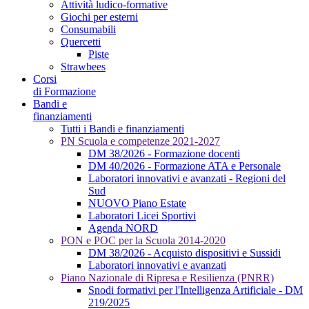
Attività ludico-formative
Giochi per esterni
Consumabili
Quercetti
Piste
Strawbees
Corsi
di Formazione
Bandi e
finanziamenti
Tutti i Bandi e finanziamenti
PN Scuola e competenze 2021-2027
DM 38/2026 - Formazione docenti
DM 40/2026 - Formazione ATA e Personale
Laboratori innovativi e avanzati - Regioni del
Sud
NUOVO Piano Estate
Laboratori Licei Sportivi
Agenda NORD
PON e POC per la Scuola 2014-2020
DM 38/2026 - Acquisto dispositivi e Sussidi
Laboratori innovativi e avanzati
Piano Nazionale di Ripresa e Resilienza (PNRR)
Snodi formativi per l'Intelligenza Artificiale - DM
219/2025