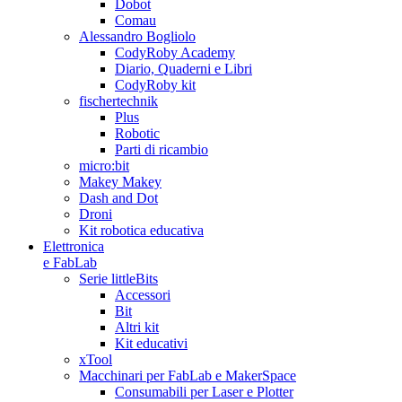
Dobot
Comau
Alessandro Bogliolo
CodyRoby Academy
Diario, Quaderni e Libri
CodyRoby kit
fischertechnik
Plus
Robotic
Parti di ricambio
micro:bit
Makey Makey
Dash and Dot
Droni
Kit robotica educativa
Elettronica
e FabLab
Serie littleBits
Accessori
Bit
Altri kit
Kit educativi
xTool
Macchinari per FabLab e MakerSpace
Consumabili per Laser e Plotter