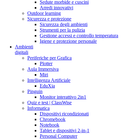
Sedute morbide e cuscini
Arredi innovativi
Outdoor learning
Sicurezza e protezione
Sicurezza degli ambienti
Strumenti per la pulizia
Gestione accessi e controllo temperatura
Igiene e protezione personale
Ambienti
digitali
Periferiche per Grafica
Plotter
Aula Immersiva
Miri
Intelligenza Artificiale
EduXia
Pinguin
Monitor interattivo 2in1
Quiz e test | ClassWise
Informatica
Dispositivi ricondizionati
Chromebook
Notebook
Tablet e dispositivi 2-in-1
Personal Computer