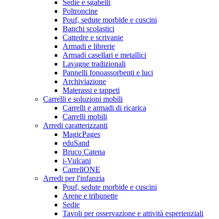
Sedie e sgabelli
Poltroncine
Pouf, sedute morbide e cuscini
Banchi scolastici
Cattedre e scrivanie
Armadi e librerie
Armadi casellari e metallici
Lavagne tradizionali
Pannelli fonoassorbenti e luci
Archiviazione
Materassi e tappeti
Carrelli e soluzioni mobili
Carrelli e armadi di ricarica
Carrelli mobili
Arredi caratterizzanti
MagicPages
eduSand
Bruco Catena
i-Vulcani
CarrellONE
Arredi per l'infanzia
Pouf, sedute morbide e cuscini
Arene e tribunette
Sedie
Tavoli per osservazione e attività esperienziali