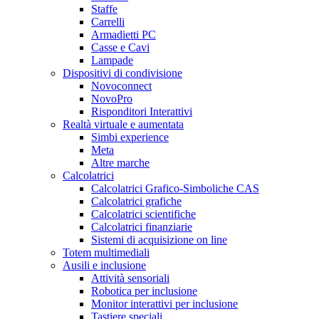
Staffe
Carrelli
Armadietti PC
Casse e Cavi
Lampade
Dispositivi di condivisione
Novoconnect
NovoPro
Risponditori Interattivi
Realtà virtuale e aumentata
Simbi experience
Meta
Altre marche
Calcolatrici
Calcolatrici Grafico-Simboliche CAS
Calcolatrici grafiche
Calcolatrici scientifiche
Calcolatrici finanziarie
Sistemi di acquisizione on line
Totem multimediali
Ausili e inclusione
Attività sensoriali
Robotica per inclusione
Monitor interattivi per inclusione
Tastiere speciali