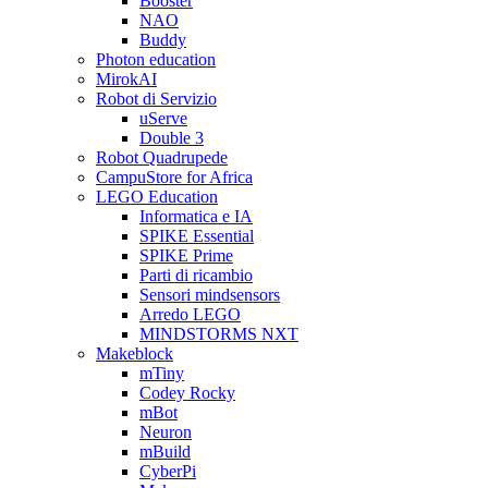
Booster
NAO
Buddy
Photon education
MirokAI
Robot di Servizio
uServe
Double 3
Robot Quadrupede
CampuStore for Africa
LEGO Education
Informatica e IA
SPIKE Essential
SPIKE Prime
Parti di ricambio
Sensori mindsensors
Arredo LEGO
MINDSTORMS NXT
Makeblock
mTiny
Codey Rocky
mBot
Neuron
mBuild
CyberPi