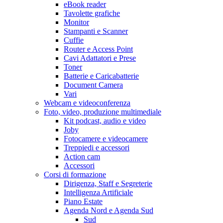
eBook reader
Tavolette grafiche
Monitor
Stampanti e Scanner
Cuffie
Router e Access Point
Cavi Adattatori e Prese
Toner
Batterie e Caricabatterie
Document Camera
Vari
Webcam e videoconferenza
Foto, video, produzione multimediale
Kit podcast, audio e video
Joby
Fotocamere e videocamere
Treppiedi e accessori
Action cam
Accessori
Corsi di formazione
Dirigenza, Staff e Segreterie
Intelligenza Artificiale
Piano Estate
Agenda Nord e Agenda Sud
Sud