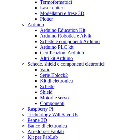
Termoformatrici
Laser cutter
Modellatori e frese 3D
Plotter
Arduino
Arduino Education Kit
Arduino Robotica e Alvik
Schede e componenti Arduino
Arduino PLC kit
Certificazioni Arduino
Altri kit Arduino
Schede, shield e componenti elettronici
Varie
Serie Eblock2
Kit di elettronica
Schede
Shield
Motori e servo
Componenti
Raspberry Pi
Technology Will Save Us
Penne 3D
Banco di elettronica
Arredo per Fablab
Kit per FabLab