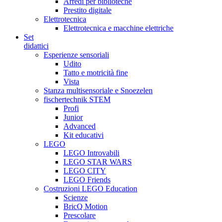
Arredi per biblioteche
Prestito digitale
Elettrotecnica
Elettrotecnica e macchine elettriche
Set
didattici
Esperienze sensoriali
Udito
Tatto e motricità fine
Vista
Stanza multisensoriale e Snoezelen
fischertechnik STEM
Profi
Junior
Advanced
Kit educativi
LEGO
LEGO Introvabili
LEGO STAR WARS
LEGO CITY
LEGO Friends
Costruzioni LEGO Education
Scienze
BricQ Motion
Prescolare