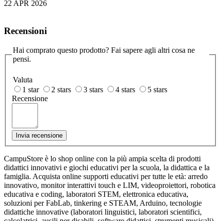
22 APR 2026
Recensioni
Hai comprato questo prodotto? Fai sapere agli altri cosa ne
pensi.
Valuta
1 star
2 stars
3 stars
4 stars
5 stars
Recensione
Invia recensione
CampuStore è lo shop online con la più ampia scelta di prodotti
didattici innovativi e giochi educativi per la scuola, la didattica e la
famiglia. Acquista online supporti educativi per tutte le età: arredo
innovativo, monitor interattivi touch e LIM, videoproiettori, robotica
educativa e coding, laboratori STEM, elettronica educativa,
soluzioni per FabLab, tinkering e STEAM, Arduino, tecnologie
didattiche innovative (laboratori linguistici, laboratori scientifici,
calcolatrici, ausili per disabili, software didattici, strumenti musicali)