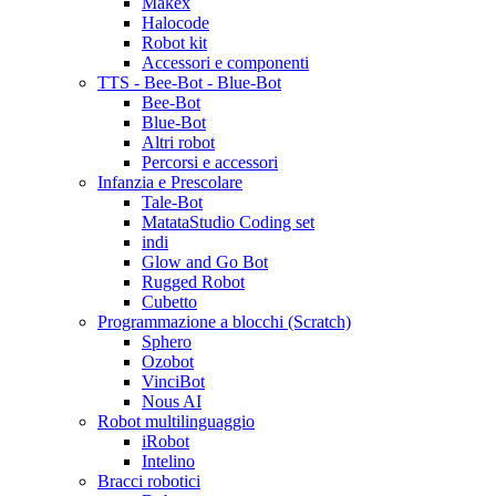
Makex
Halocode
Robot kit
Accessori e componenti
TTS - Bee-Bot - Blue-Bot
Bee-Bot
Blue-Bot
Altri robot
Percorsi e accessori
Infanzia e Prescolare
Tale-Bot
MatataStudio Coding set
indi
Glow and Go Bot
Rugged Robot
Cubetto
Programmazione a blocchi (Scratch)
Sphero
Ozobot
VinciBot
Nous AI
Robot multilinguaggio
iRobot
Intelino
Bracci robotici