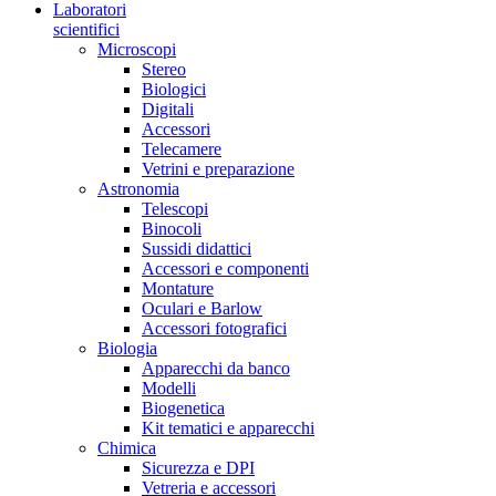
Laboratori
scientifici
Microscopi
Stereo
Biologici
Digitali
Accessori
Telecamere
Vetrini e preparazione
Astronomia
Telescopi
Binocoli
Sussidi didattici
Accessori e componenti
Montature
Oculari e Barlow
Accessori fotografici
Biologia
Apparecchi da banco
Modelli
Biogenetica
Kit tematici e apparecchi
Chimica
Sicurezza e DPI
Vetreria e accessori