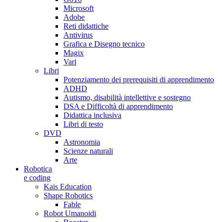
Microsoft
Adobe
Reti didattiche
Antivirus
Grafica e Disegno tecnico
Magix
Vari
Libri
Potenziamento dei prerequisiti di apprendimento
ADHD
Autismo, disabilità intellettive e sostegno
DSA e Difficoltà di apprendimento
Didattica inclusiva
Libri di testo
DVD
Astronomia
Scienze naturali
Arte
Robotica
e coding
Kais Education
Shape Robotics
Fable
Robot Umanoidi