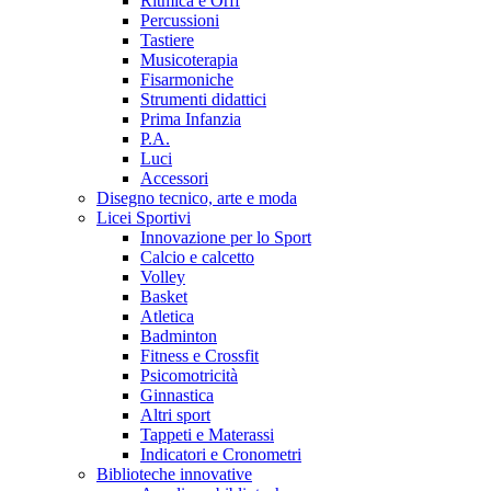
Ritmica e Orff
Percussioni
Tastiere
Musicoterapia
Fisarmoniche
Strumenti didattici
Prima Infanzia
P.A.
Luci
Accessori
Disegno tecnico, arte e moda
Licei Sportivi
Innovazione per lo Sport
Calcio e calcetto
Volley
Basket
Atletica
Badminton
Fitness e Crossfit
Psicomotricità
Ginnastica
Altri sport
Tappeti e Materassi
Indicatori e Cronometri
Biblioteche innovative