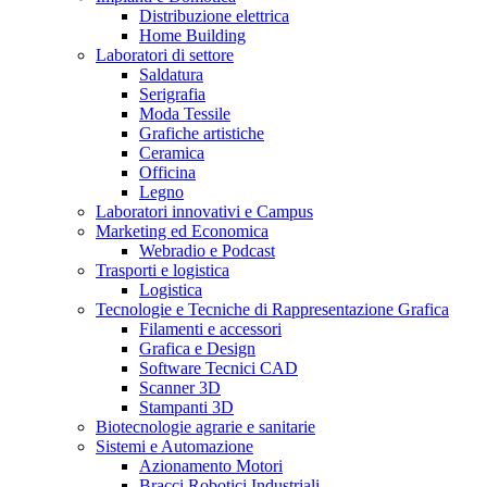
Distribuzione elettrica
Home Building
Laboratori di settore
Saldatura
Serigrafia
Moda Tessile
Grafiche artistiche
Ceramica
Officina
Legno
Laboratori innovativi e Campus
Marketing ed Economica
Webradio e Podcast
Trasporti e logistica
Logistica
Tecnologie e Tecniche di Rappresentazione Grafica
Filamenti e accessori
Grafica e Design
Software Tecnici CAD
Scanner 3D
Stampanti 3D
Biotecnologie agrarie e sanitarie
Sistemi e Automazione
Azionamento Motori
Bracci Robotici Industriali