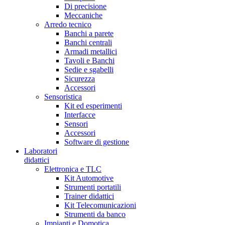
Di precisione
Meccaniche
Arredo tecnico
Banchi a parete
Banchi centrali
Armadi metallici
Tavoli e Banchi
Sedie e sgabelli
Sicurezza
Accessori
Sensoristica
Kit ed esperimenti
Interfacce
Sensori
Accessori
Software di gestione
Laboratori
didattici
Elettronica e TLC
Kit Automotive
Strumenti portatili
Trainer didattici
Kit Telecomunicazioni
Strumenti da banco
Impianti e Domotica