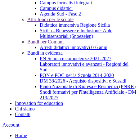
Campus formativi integrati
Campus didattici
Agenda Sud - Fase 2
Altri fondi per le scuole
Didattica immersiva Regione Sicilia
Sicilia - Benessere e Inclusione: Aule
Multisensoriali (Snoezelen)
Bandi per Comuni
Arredi didattici innovativi 0-6 anni
Bandi in evidenza
PN Scuola e competenze 2021-2027
Laboratori innovativi e avanzati - Regioni del
Sud
PON e POC per la Scuola 2014-2020
DM 38/2026 - Acquisto dispositivi e Sussidi
Piano Nazionale di Ripresa e Resilienza (PNRR)
Snodi formativi per l'Intelligenza Artificiale - DM
219/2025
Innovation for education
Chi siamo
Contatti
Account
Home