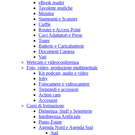
eBook reader
Tavolette grafiche
Monitor
Stampanti e Scanner
Cuffie
Router e Access Point
Cavi Adattatori e Prese
Toner
Batterie e Caricabatterie
Document Camera
Vari
Webcam e videoconferenza
Foto, video, produzione multimediale
Kit podcast, audio e video
Joby
Fotocamere e videocamere
Treppiedi e accessori
Action cam
Accessori
Corsi di formazione
Dirigenza, Staff e Segreterie
Intelligenza Artificiale
Piano Estate
Agenda Nord e Agenda Sud
Sud