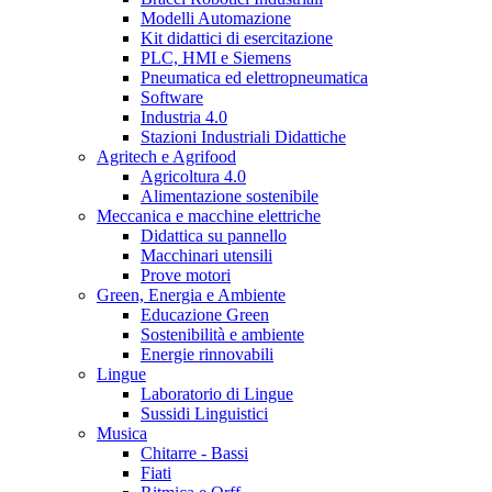
Modelli Automazione
Kit didattici di esercitazione
PLC, HMI e Siemens
Pneumatica ed elettropneumatica
Software
Industria 4.0
Stazioni Industriali Didattiche
Agritech e Agrifood
Agricoltura 4.0
Alimentazione sostenibile
Meccanica e macchine elettriche
Didattica su pannello
Macchinari utensili
Prove motori
Green, Energia e Ambiente
Educazione Green
Sostenibilità e ambiente
Energie rinnovabili
Lingue
Laboratorio di Lingue
Sussidi Linguistici
Musica
Chitarre - Bassi
Fiati