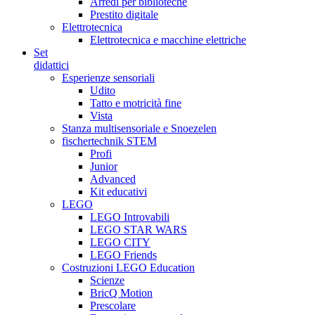
Arredi per biblioteche
Prestito digitale
Elettrotecnica
Elettrotecnica e macchine elettriche
Set
didattici
Esperienze sensoriali
Udito
Tatto e motricità fine
Vista
Stanza multisensoriale e Snoezelen
fischertechnik STEM
Profi
Junior
Advanced
Kit educativi
LEGO
LEGO Introvabili
LEGO STAR WARS
LEGO CITY
LEGO Friends
Costruzioni LEGO Education
Scienze
BricQ Motion
Prescolare