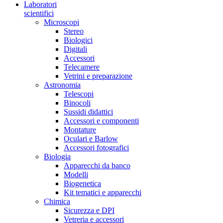
Laboratori
scientifici
Microscopi
Stereo
Biologici
Digitali
Accessori
Telecamere
Vetrini e preparazione
Astronomia
Telescopi
Binocoli
Sussidi didattici
Accessori e componenti
Montature
Oculari e Barlow
Accessori fotografici
Biologia
Apparecchi da banco
Modelli
Biogenetica
Kit tematici e apparecchi
Chimica
Sicurezza e DPI
Vetreria e accessori