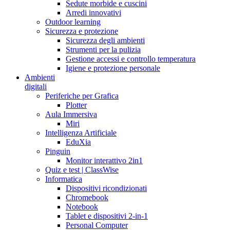
Sedute morbide e cuscini
Arredi innovativi
Outdoor learning
Sicurezza e protezione
Sicurezza degli ambienti
Strumenti per la pulizia
Gestione accessi e controllo temperatura
Igiene e protezione personale
Ambienti
digitali
Periferiche per Grafica
Plotter
Aula Immersiva
Miri
Intelligenza Artificiale
EduXia
Pinguin
Monitor interattivo 2in1
Quiz e test | ClassWise
Informatica
Dispositivi ricondizionati
Chromebook
Notebook
Tablet e dispositivi 2-in-1
Personal Computer