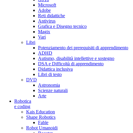
Microsoft
Adobe
Reti didattiche
Antivirus
Grafica e Disegno tecnico
Magix
Vari
Libri
Potenziamento dei prerequisiti di apprendimento
ADHD
Autismo, disabilità intellettive e sostegno
DSA e Difficoltà di apprendimento
Didattica inclusiva
Libri di testo
DVD
Astronomia
Scienze naturali
Arte
Robotica
e coding
Kais Education
Shape Robotics
Fable
Robot Umanoidi