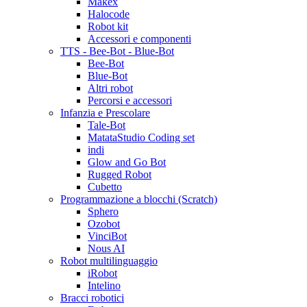
Makex
Halocode
Robot kit
Accessori e componenti
TTS - Bee-Bot - Blue-Bot
Bee-Bot
Blue-Bot
Altri robot
Percorsi e accessori
Infanzia e Prescolare
Tale-Bot
MatataStudio Coding set
indi
Glow and Go Bot
Rugged Robot
Cubetto
Programmazione a blocchi (Scratch)
Sphero
Ozobot
VinciBot
Nous AI
Robot multilinguaggio
iRobot
Intelino
Bracci robotici