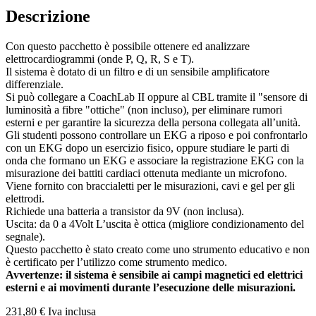
Descrizione
Con questo pacchetto è possibile ottenere ed analizzare
elettrocardiogrammi (onde P, Q, R, S e T).
Il sistema è dotato di un filtro e di un sensibile amplificatore
differenziale.
Si può collegare a CoachLab II oppure al CBL tramite il "sensore di
luminosità a fibre "ottiche" (non incluso), per eliminare rumori
esterni e per garantire la sicurezza della persona collegata all’unità.
Gli studenti possono controllare un EKG a riposo e poi confrontarlo
con un EKG dopo un esercizio fisico, oppure studiare le parti di
onda che formano un EKG e associare la registrazione EKG con la
misurazione dei battiti cardiaci ottenuta mediante un microfono.
Viene fornito con braccialetti per le misurazioni, cavi e gel per gli
elettrodi.
Richiede una batteria a transistor da 9V (non inclusa).
Uscita: da 0 a 4Volt L’uscita è ottica (migliore condizionamento del
segnale).
Questo pacchetto è stato creato come uno strumento educativo e non
è certificato per l’utilizzo come strumento medico.
Avvertenze: il sistema è sensibile ai campi magnetici ed elettrici
esterni e ai movimenti durante l’esecuzione delle misurazioni.
231,
80
€
Iva inclusa