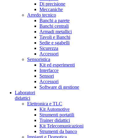
Di precisione
Meccaniche
Arredo tecnico
Banchi a parete
Banchi centrali
Armadi metallici
Tavoli e Banchi
Sedie e sgabelli
Sicurezza
Accessori
Sensoristica
Kit ed esperimenti
Interfacce
Sensori
Accessori
Software di gestione
Laboratori
didattici
Elettronica e TLC
Kit Automotive
Strumenti portatili
Trainer didattici
Kit Telecomunicazioni
Strumenti da banco
Impianti e Domotica