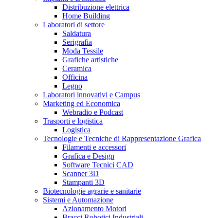
Distribuzione elettrica
Home Building
Laboratori di settore
Saldatura
Serigrafia
Moda Tessile
Grafiche artistiche
Ceramica
Officina
Legno
Laboratori innovativi e Campus
Marketing ed Economica
Webradio e Podcast
Trasporti e logistica
Logistica
Tecnologie e Tecniche di Rappresentazione Grafica
Filamenti e accessori
Grafica e Design
Software Tecnici CAD
Scanner 3D
Stampanti 3D
Biotecnologie agrarie e sanitarie
Sistemi e Automazione
Azionamento Motori
Bracci Robotici Industriali