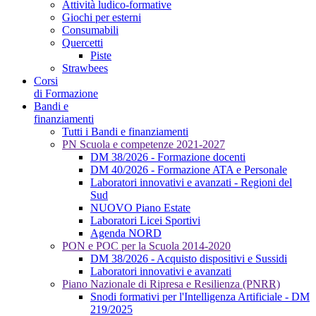
Attività ludico-formative
Giochi per esterni
Consumabili
Quercetti
Piste
Strawbees
Corsi
di Formazione
Bandi e
finanziamenti
Tutti i Bandi e finanziamenti
PN Scuola e competenze 2021-2027
DM 38/2026 - Formazione docenti
DM 40/2026 - Formazione ATA e Personale
Laboratori innovativi e avanzati - Regioni del
Sud
NUOVO Piano Estate
Laboratori Licei Sportivi
Agenda NORD
PON e POC per la Scuola 2014-2020
DM 38/2026 - Acquisto dispositivi e Sussidi
Laboratori innovativi e avanzati
Piano Nazionale di Ripresa e Resilienza (PNRR)
Snodi formativi per l'Intelligenza Artificiale - DM
219/2025