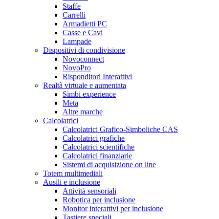
Staffe
Carrelli
Armadietti PC
Casse e Cavi
Lampade
Dispositivi di condivisione
Novoconnect
NovoPro
Risponditori Interattivi
Realtà virtuale e aumentata
Simbi experience
Meta
Altre marche
Calcolatrici
Calcolatrici Grafico-Simboliche CAS
Calcolatrici grafiche
Calcolatrici scientifiche
Calcolatrici finanziarie
Sistemi di acquisizione on line
Totem multimediali
Ausili e inclusione
Attività sensoriali
Robotica per inclusione
Monitor interattivi per inclusione
Tastiere speciali