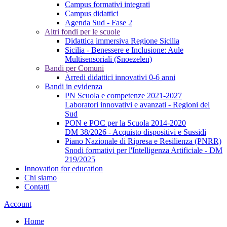
Campus formativi integrati
Campus didattici
Agenda Sud - Fase 2
Altri fondi per le scuole
Didattica immersiva Regione Sicilia
Sicilia - Benessere e Inclusione: Aule
Multisensoriali (Snoezelen)
Bandi per Comuni
Arredi didattici innovativi 0-6 anni
Bandi in evidenza
PN Scuola e competenze 2021-2027
Laboratori innovativi e avanzati - Regioni del
Sud
PON e POC per la Scuola 2014-2020
DM 38/2026 - Acquisto dispositivi e Sussidi
Piano Nazionale di Ripresa e Resilienza (PNRR)
Snodi formativi per l'Intelligenza Artificiale - DM
219/2025
Innovation for education
Chi siamo
Contatti
Account
Home