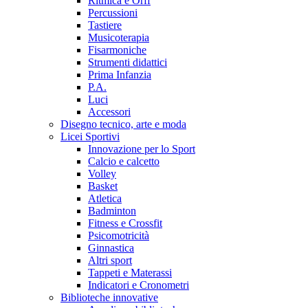
Ritmica e Orff
Percussioni
Tastiere
Musicoterapia
Fisarmoniche
Strumenti didattici
Prima Infanzia
P.A.
Luci
Accessori
Disegno tecnico, arte e moda
Licei Sportivi
Innovazione per lo Sport
Calcio e calcetto
Volley
Basket
Atletica
Badminton
Fitness e Crossfit
Psicomotricità
Ginnastica
Altri sport
Tappeti e Materassi
Indicatori e Cronometri
Biblioteche innovative