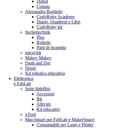
Dobot
Comau
Alessandro Bogliolo
CodyRoby Academy
Diario, Quaderni e Libri
CodyRoby kit
fischertechnik
Plus
Robotic
Parti di ricambio
micro:bit
Makey Makey
Dash and Dot
Droni
Kit robotica educativa
Elettronica
e FabLab
Serie littleBits
Accessori
Bit
Altri kit
Kit educativi
xTool
Macchinari per FabLab e MakerSpace
Consumabili per Laser e Plotter