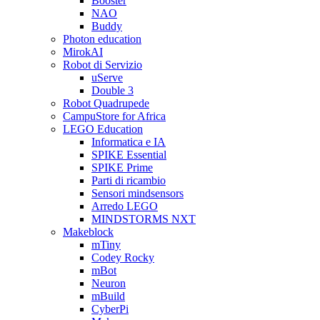
Booster
NAO
Buddy
Photon education
MirokAI
Robot di Servizio
uServe
Double 3
Robot Quadrupede
CampuStore for Africa
LEGO Education
Informatica e IA
SPIKE Essential
SPIKE Prime
Parti di ricambio
Sensori mindsensors
Arredo LEGO
MINDSTORMS NXT
Makeblock
mTiny
Codey Rocky
mBot
Neuron
mBuild
CyberPi