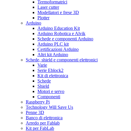
Termoformatrici
Laser cutter
Modellatori e frese 3D
Plotter
Arduino
Arduino Education Kit
Arduino Robotica e Alvik
Schede e componenti Arduino
Arduino PLC kit
Certificazioni Arduino
Altri kit Arduino
Schede, shield e componenti elettronici
Varie
Serie Eblock2
Kit di elettronica
Schede
Shield
Motori e servo
Componenti
Raspberry Pi
Technology Will Save Us
Penne 3D
Banco di elettronica
Arredo per Fablab
Kit per FabLab