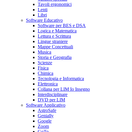
Tavoli ergonomici
Lenti
Libri
Software Educativo
Software per BES e DSA
Logica e Matematica
Lettura e Scrittura
Lingue straniere
Mappe Concettuali
Musica
Storia e Geografia
Scienze
Fisica
Chimica
Tecnologia e Informatica
Elettronica
Collana per LIM Io Insegno
Interdisciplinare
DVD per LIM
Software Applicativo
AstroSafe
Genially
Google
Zoom
GoTo