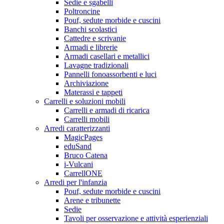
Sedie e sgabelli
Poltroncine
Pouf, sedute morbide e cuscini
Banchi scolastici
Cattedre e scrivanie
Armadi e librerie
Armadi casellari e metallici
Lavagne tradizionali
Pannelli fonoassorbenti e luci
Archiviazione
Materassi e tappeti
Carrelli e soluzioni mobili
Carrelli e armadi di ricarica
Carrelli mobili
Arredi caratterizzanti
MagicPages
eduSand
Bruco Catena
i-Vulcani
CarrellONE
Arredi per l'infanzia
Pouf, sedute morbide e cuscini
Arene e tribunette
Sedie
Tavoli per osservazione e attività esperienziali