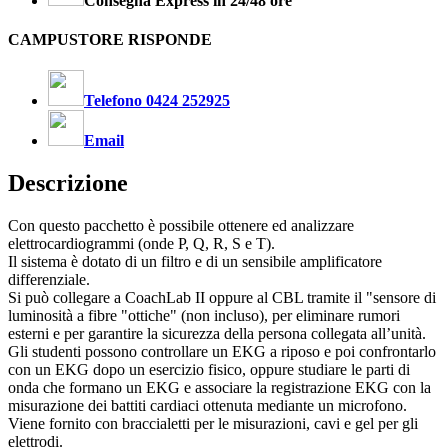
Consegna Express in 24/48 ore
CAMPUSTORE RISPONDE
Telefono 0424 252925
Email
Descrizione
Con questo pacchetto è possibile ottenere ed analizzare
elettrocardiogrammi (onde P, Q, R, S e T).
Il sistema è dotato di un filtro e di un sensibile amplificatore
differenziale.
Si può collegare a CoachLab II oppure al CBL tramite il "sensore di
luminosità a fibre "ottiche" (non incluso), per eliminare rumori
esterni e per garantire la sicurezza della persona collegata all’unità.
Gli studenti possono controllare un EKG a riposo e poi confrontarlo
con un EKG dopo un esercizio fisico, oppure studiare le parti di
onda che formano un EKG e associare la registrazione EKG con la
misurazione dei battiti cardiaci ottenuta mediante un microfono.
Viene fornito con braccialetti per le misurazioni, cavi e gel per gli
elettrodi.