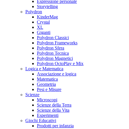
Espressione personale
Storytelling
Polydron
KinderMag
Crystal
XL
Giganti
Polydron Classici
Polydron Frameworks
Polydron Sfera
Polydron Tecnica
Polydron Magnetici
Polydron OctoPlay e Mix
Logica e Matematica
Associazione e logica
Matematica
Geometria
Pesi e Misure
Scienze
Microscopi
Scienze della Terra
Scienze della Vita
Esperimenti
Giochi Educativi
Prodotti per infanzia