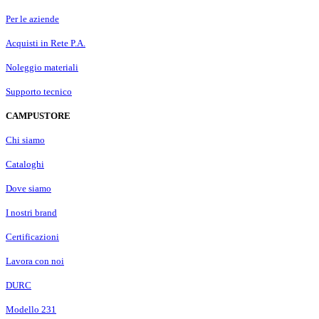
Per le aziende
Acquisti in Rete P.A.
Noleggio materiali
Supporto tecnico
CAMPUSTORE
Chi siamo
Cataloghi
Dove siamo
I nostri brand
Certificazioni
Lavora con noi
DURC
Modello 231